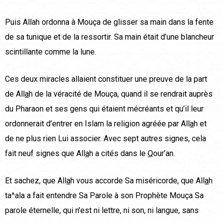
Puis Allah ordonna à Mouça de glisser sa main dans la fente
de sa tunique et de la ressortir. Sa main était d’une blancheur
scintillante comme la lune.
Ces deux miracles allaient constituer une preuve de la part
de All
a
h de la véracité de Mouça, quand il se rendrait auprès
du Pharaon et ses gens qui étaient mécréants et qu’il leur
ordonnerait d’entrer en Islam la religion agréée par All
a
h et
de ne plus rien Lui associer. Avec sept autres signes, cela
fait neuf signes que All
a
h a cités dans le
Q
our’an.
Et sachez, que All
a
h vous accorde Sa miséricorde, que All
a
h
ta^ala a fait entendre Sa Parole à son Prophète Mouça Sa
parole éternelle, qui n’est ni lettre, ni son, ni langue, sans