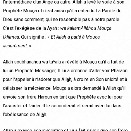
l’intermédiaire d’un Ange ou autre. All
a
h a levé le voile à son
Prophète Mouça et c’est ainsi qu’il a entendu La Parole de
Dieu sans comment, qui ne ressemble pas à notre parole.
C’est l’exégèse de la Ayah :
wa kallamAllâhou Mouça
tkliimaa
. Qui signifie : «
Et All
a
h a parlé à Mouça
assurément
. »
All
a
h soubhanahou wa ta^ala a révélé à Mouça qu’il a fait de
lui un Prophète Messager, Il lui a ordonné d’aller voir Pharaon
pour l’appeler à n’adorer que All
a
h, à croire en Son unicité et à
délaisser la mécréance. Mouça a alors demandé à All
a
h qu’il
envoie son frère Haroun en tant que Prophète avec lui pour
l’assister et l’aider. Il le seconderait et serait avec lui dans
l’obéissance de All
a
h.
All
a
h a exaucé son invocation et lui a fait savoir que son frère