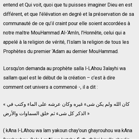
entend et Qui voit, quoi que tu puisses imaginer Dieu en est
différent, et que l’élévation en degré et la préservation de sa
communauté de ce qu’il craint pour elle soient accordées à
notre maItre MouHammad Al-‘AmIn, l’Honnête, celui qui a
appelé à la religion de vérité, l’Islam la religion de tous les
Prophètes du premier ‘Adam au dernier MouHammad.
Lorsqu’on demanda au prophète salla l-LAhou 3alayhi wa
sallam quel est le début de la création – c’est à dire
comment cet univers a commencé -, il a dit :
« كان الله ولم يكن شىء غيره وكان عرشه على الماء وكتب في
الذكر كل شىء ثم خلق السماوات والأرض »
( kAna l-LAhou wa lam yakoun chay’oun ghayrouhou wa kAna