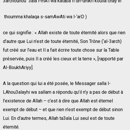
3archouhou 3ala l-mA’i wa kataba fi dh-dhikri koulla chay’in
thoumma khalaqa s-samAwAti wa l-‘arD )
ce qui signifie : « Allah existe de toute éternité alors que rien
d’autre que Lui n’est de toute éternité, Son Trône (‘al-3arch)
fut créé sur l’eau et Il a fait écrire toute chose sur la Table
préservée, puis Il a créé les cieux et la terre », [rapporté par
Al-BoukhAriyy].
A la question qui lui a été posée, le Messager salla l-
LAhou3alayhi wa sallam a répondu qu’il n’y a pas de début à
l’existence de Allah – c’est à dire que Allah est éternel
exempt de début – et que rien n’est exempt de début sinon
Lui. En d’autre termes, Allah ta3ala Lui seul est de toute
éternité.