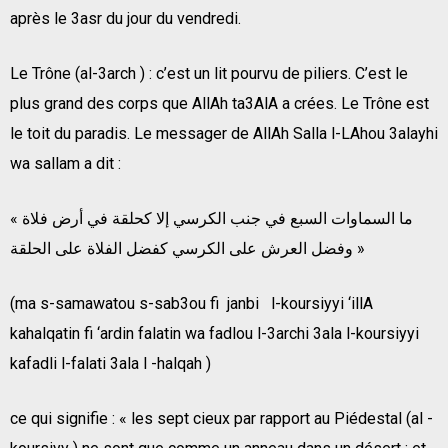
après le 3asr du jour du vendredi.
Le Trône (al-3arch ) : c’est un lit pourvu de piliers. C’est le
plus grand des corps que AllAh ta3AlA a crées. Le Trône est
le toit du paradis. Le messager de AllAh Salla l-LAhou 3alayhi
wa sallam a dit :
« ما السماوات السبع في جنب الكرسي إلا كحلقة في أرض فلاة
وفضل العرش على الكرسي كفضل الفلاة على الحلقة »
(ma s-samawatou s-sab3ou fi janbi l-koursiyyi ‘illA
kahalqatin fi ‘ardin falatin wa fadlou l-3archi 3ala l-koursiyyi
kafadli l-falati 3ala l -halqah )
ce qui signifie : « les sept cieux par rapport au Piédestal (al -