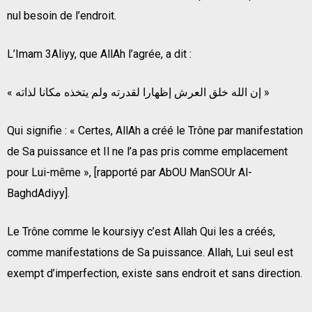
nul besoin de l’endroit.
L’Imam 3Aliyy, que AllAh l’agrée, a dit :
« إن الله خلق العرش إظهارا لقدرته ولم يتخذه مكانا لذاته »
Qui signifie : « Certes, AllAh a créé le Trône par manifestation
de Sa puissance et Il ne l’a pas pris comme emplacement
pour Lui-même », [rapporté par AbOU ManSOUr Al-
BaghdAdiyy].
Le Trône comme le koursiyy c’est Allah Qui les a créés,
comme manifestations de Sa puissance. Allah, Lui seul est
exempt d’imperfection, existe sans endroit et sans direction.