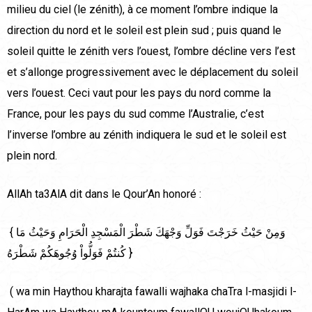
milieu du ciel (le zénith), à ce moment l’ombre indique la
direction du nord et le soleil est plein sud ; puis quand le
soleil quitte le zénith vers l’ouest, l’ombre décline vers l’est
et s’allonge progressivement avec le déplacement du soleil
vers l’ouest. Ceci vaut pour les pays du nord comme la
France, pour les pays du sud comme l’Australie, c’est
l’inverse l’ombre au zénith indiquera le sud et le soleil est
plein nord.
AllAh ta3AlA dit dans le Qour’An honoré :
{ وَمِنْ حَيْثُ خَرَجْتَ فَوَلِّ وَجْهَكَ شَطْرَ الْمَسْجِدِ الْحَرَامِ وَحَيْثُ مَا
كُنتُمْ فَوَلُّواْ وُجُوهَكُمْ شَطْرَهُ }
( wa min Haythou kharajta fawalli wajhaka chaTra l-masjidi l-