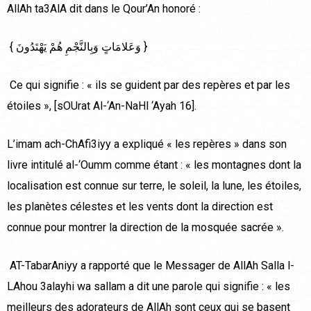
AllAh ta3AlA dit dans le Qour’An honoré :
{ وَعَلامَاتٍ وَبِالنَّجْمِ هُمْ يَهْتَدُونَ }
Ce qui signifie : « ils se guident par des repères et par les
étoiles », [sOUrat Al-‘An-NaHl ‘Ayah 16].
L’imam ach-ChAfi3iyy a expliqué « les repères » dans son
livre intitulé al-‘Oumm comme étant : « les montagnes dont la
localisation est connue sur terre, le soleil, la lune, les étoiles,
les planètes célestes et les vents dont la direction est
connue pour montrer la direction de la mosquée sacrée ».
AT-TabarAniyy a rapporté que le Messager de AllAh Salla l-
LAhou 3alayhi wa sallam a dit une parole qui signifie : « les
meilleurs des adorateurs de AllAh sont ceux qui se basent