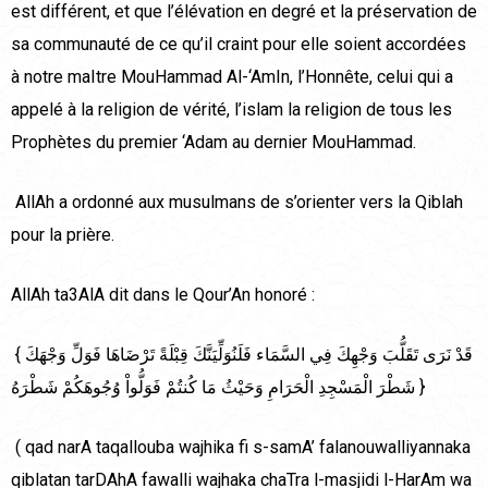
est différent, et que l’élévation en degré et la préservation de
sa communauté de ce qu’il craint pour elle soient accordées
à notre maItre MouHammad Al-‘AmIn, l’Honnête, celui qui a
appelé à la religion de vérité, l’islam la religion de tous les
Prophètes du premier ‘Adam au dernier MouHammad.
AllAh a ordonné aux musulmans de s’orienter vers la Qiblah
pour la prière.
AllAh ta3AlA dit dans le Qour’An honoré :
{ قَدْ نَرَى تَقَلُّبَ وَجْهِكَ فِي السَّمَاء فَلَنُوَلِّيَنَّكَ قِبْلَةً تَرْضَاهَا فَوَلِّ وَجْهَكَ
شَطْرَ الْمَسْجِدِ الْحَرَامِ وَحَيْثُ مَا كُنتُمْ فَوَلُّواْ وُجُوهَكُمْ شَطْرَهُ }
( qad narA taqallouba wajhika fi s-samA’ falanouwalliyannaka
qiblatan tarDAhA fawalli wajhaka chaTra l-masjidi l-HarAm wa