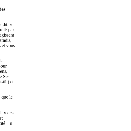
des
 dit: «
rait: par
agissent
aradis,
s et vous
la
pour
gens,
de Ses
-tîn) et
 que le
il y des
st
ité – il