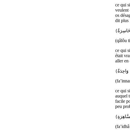
ce qui s
veulent 
os désag
dit plus
(qâlôu t
ce qui s
était vr
aller en
(fa’inn
ce qui s
auquel t
facile p
peu pro
(fa’idhâ