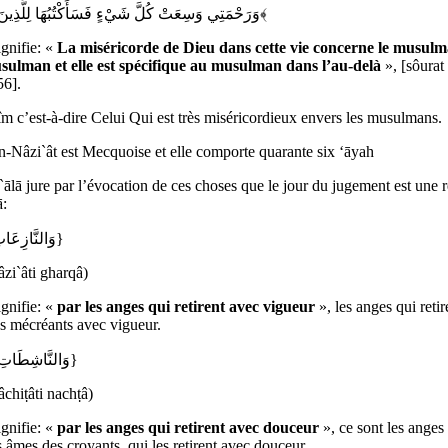
﴿وَرَحْمَتِي وَسِعَتْ كُلَّ شَيْءٍ فَسَأَكْتُبُهَا لِلَّذِينَ يَتَّقُونَ﴾
ignifie: «
La miséricorde de Dieu dans cette vie concerne le musulma
ulman et elle est spécifique au musulman dans l’au-delà
», [sôurat 
56].
m c’est-à-dire Celui Qui est très miséricordieux envers les musulmans.
n-Nâzi`ât est Mecquoise et elle comporte quarante six ‘āyah
`ālā jure par l’évocation de ces choses que le jour du jugement est une ré
ā:
{وَالنَّازِعَاتِ غَرْقًا}
zi`âti gharqâ)
ignifie: «
par les anges qui retirent avec vigueur
», les anges qui retir
s mécréants avec vigueur.
{وَالنَّاشِطَاتِ نَشْطًا}
chiṭâti nachṭâ)
ignifie: «
par les anges qui retirent avec douceur
», ce sont les anges
es âmes des croyants, qui les retirent avec douceur.