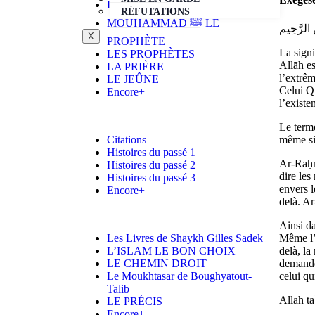
LA CROYANCE ISLAMIQUE
RÉFUTATIONS
MOUHAMMAD ﷺ LE
ِ الرَّحِيم
X
PROPHÈTE
La signi
LES PROPHÈTES
Allāh es
LA PRIÈRE
l’extrêm
LE JEÛNE
Celui Qu
Encore+
l’existe
Le terme
même si 
Citations
Histoires du passé 1
Ar-Raḥmā
Histoires du passé 2
dire le
Histoires du passé 3
envers 
Encore+
delà. A
Ainsi d
Même l’a
Les Livres de Shaykh Gilles Sadek
delà, la
L’ISLAM LE BON CHOIX
demande
LE CHEMIN DROIT
celui qu
Le Moukhtasar de Boughyatout-
Talib
Allāh ta
LE PRÉCIS
Encore+