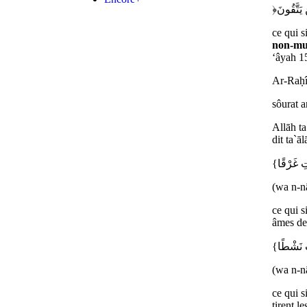
ce qui s
non-mus
‘âyah 1
Ar-Raḥî
sôurat a
Allāh ta
dit ta`āl
(wa n-nâ
ce qui s
âmes de
(wa n-nâ
ce qui s
tirent l