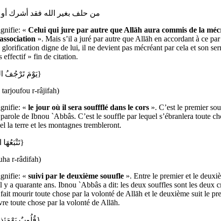
« من حلف بغير ‫الله ‫‫فقد أشرك ‫أو ‫كفر »
ignifie: «
Celui qui jure par autre que Allāh aura commis de la mé
’association
». Mais s’il a juré par autre que Allāh en accordant à ce par 
 glorification digne de lui, il ne devient pas mécréant par cela et son se
 effectif » fin de citation.
{يَوْمَ تَرْجُفُ الرَّاجِفَةُ}
arjoufou r-râjifah)
ignifie: «
le jour où il sera souffflé dans le cors
». C’est le premier sou
 parole de Ibnou `Abbâs. C’est le souffle par lequel s’ébranlera toute ch
el la terre et les montagnes trembleront.
{تَتْبَعُهَا الرَّادِفَةُ}
uha r-râdifah)
ignifie: «
suivi par le deuxième souufle
». Entre le premier et le deuxi
il y a quarante ans. Ibnou `Abbâs a dit: les deux souffles sont les deux c
fait mourir toute chose par la volonté de Allāh et le deuxième suit le pre
ivre toute chose par la volonté de Allāh.
{قُلُوبٌ يَوْمَئِذٍ وَاجِفَةٌ}