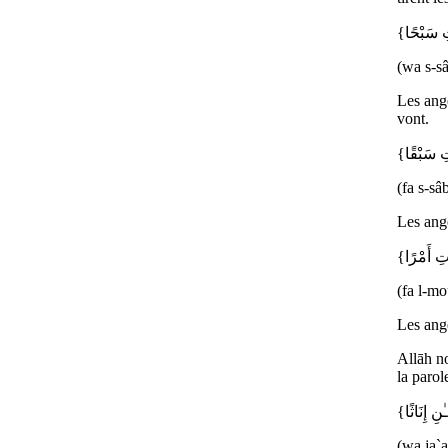
(wa s-sâ
Les ange
vont.
(fa s-sâ
Les ang
(fa l-mo
Les ange
Allāh n
la parol
(wa ja`