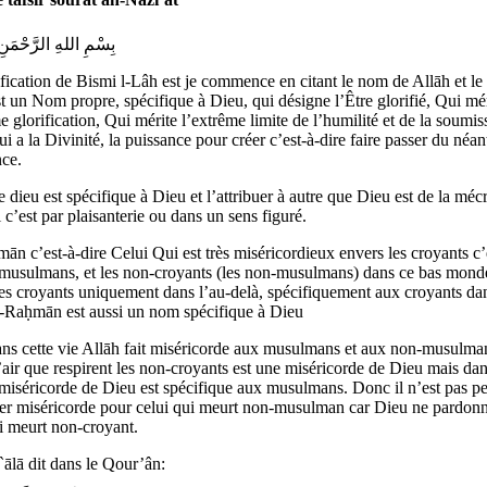
بِسْمِ اللهِ الرَّحْمَن
fication de Bismi l-Lâh est je commence en citant le nom de Allāh et le
t un Nom propre, spécifique à Dieu, qui désigne l’Être glorifié, Qui mé
e glorification, Qui mérite l’extrême limite de l’humilité et de la soumis
i a la Divinité, la puissance pour créer c’est-à-dire faire passer du néan
nce.
 dieu est spécifique à Dieu et l’attribuer à autre que Dieu est de la mé
c’est par plaisanterie ou dans un sens figuré.
n c’est-à-dire Celui Qui est très miséricordieux envers les croyants c’
s musulmans, et les non-croyants (les non-musulmans) dans ce bas mond
les croyants uniquement dans l’au-delà, spécifiquement aux croyants dan
r-Raḥmān est aussi un nom spécifique à Dieu
ans cette vie Allāh fait miséricorde aux musulmans et aux non-musulma
ir que respirent les non-croyants est une miséricorde de Dieu mais dan
 miséricorde de Dieu est spécifique aux musulmans. Donc il n’est pas p
r miséricorde pour celui qui meurt non-musulman car Dieu ne pardonn
i meurt non-croyant.
`ālā dit dans le Qour’ân: