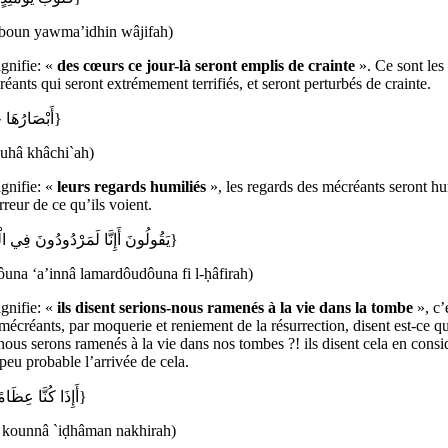
boun yawma’idhin wâjifah)
ignifie: «
des cœurs ce jour-là seront emplis de crainte
». Ce sont les
éants qui seront extrémement terrifiés, et seront perturbés de crainte.
{أَبْصَارُهَا خَاشِعَةٌ}
ouhâ khâchi`ah)
ignifie: «
leurs regards humiliés
», les regards des mécréants seront hu
erreur de ce qu’ils voient.
{يَقُولُونَ أَإِنَّا لَمَرْدُودُونَ فِي الْحَافِرَةِ}
ôuna ‘a’innâ lamardôudôuna fi l-ḥâfirah)
ignifie: «
ils disent
serions-nous ramenés à la vie dans la tombe
», c’
 mécréants, par moquerie et reniement de la résurrection, disent est-ce q
nous serons ramenés à la vie dans nos tombes ?! ils disent cela en consi
eu probable l’arrivée de cela.
{أَإِذَا كُنَّا عِظَامًا نَّخِرَةً}
â kounnâ `iḍhâman nakhirah)