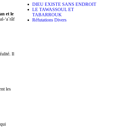
DIEU EXISTE SANS ENDROIT
LE TAWASSOUL ET
n et le
TABARROUK
al-‘a`râf
Réfutations Divers
alité. Il
ent les
 qui