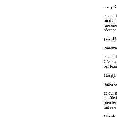
ce qui s
ou de l
jure une
n’est pas
(yawma t
ce qui s
C’est la
par lequ
(tatba`o
ce qui s
souffle 
premier 
fait rev