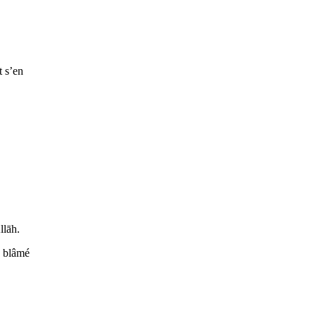
t s’en
llāh.
a blâmé