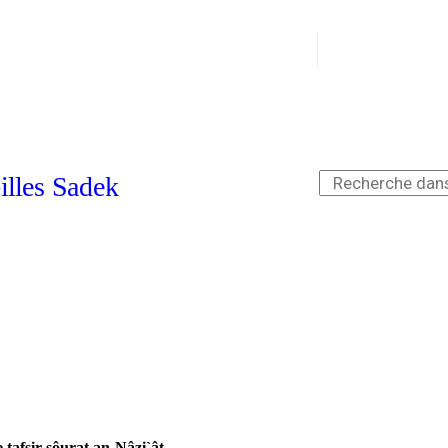
 tafsir sôurat an-Nâzi`ât