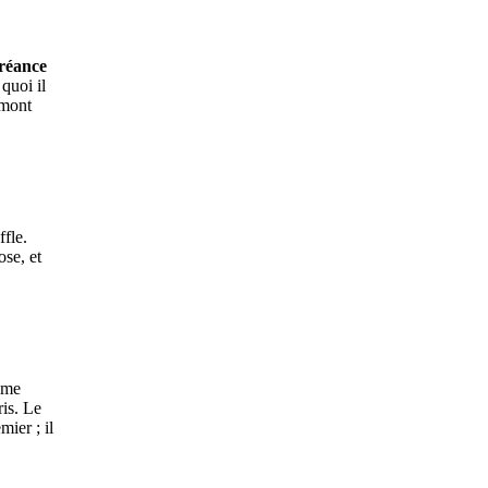
créance
quoi il
rmont
ffle.
ose, et
ème
ris. Le
mier ; il