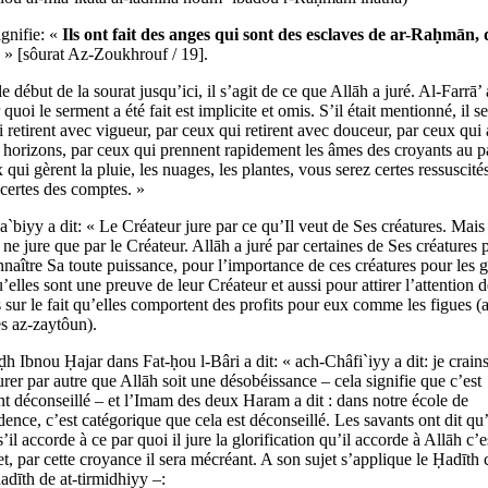
ignifie: «
Ils ont fait des anges qui sont des esclaves de ar-Raḥmān, 
» [sôurat Az-Zoukhrouf / 19].
e début de la sourat jusqu’ici, il s’agit de ce que Allāh a juré. Al-Farrā’ a
quoi le serment a été fait est implicite et omis. S’il était mentionné, il se
 retirent avec vigueur, par ceux qui retirent avec douceur, par ceux qui 
 horizons, par ceux qui prennent rapidement les âmes des croyants au p
 qui gèrent la pluie, les nuages, les plantes, vous serez certes ressuscité
certes des comptes. »
biyy a dit: « Le Créateur jure par ce qu’Il veut de Ses créatures. Mais 
 ne jure que par le Créateur. Allāh a juré par certaines de Ses créatures 
nnaître Sa toute puissance, pour l’importance de ces créatures pour les 
’elles sont une preuve de leur Créateur et aussi pour attirer l’attention 
 sur le fait qu’elles comportent des profits pour eux comme les figues (at
es az-zaytôun).
h Ibnou Ḥajar dans Fat-ḥou l-Bâri a dit: « ach-Châfi`iyy a dit: je crains
jurer par autre que Allāh soit une désobéissance – cela signifie que c’est
t déconseillé – et l’Imam des deux Haram a dit : dans notre école de
dence, c’est catégorique que cela est déconseillé. Les savants ont dit qu’
 s’il accorde à ce par quoi il jure la glorification qu’il accorde à Allāh c’e
 et, par cette croyance il sera mécréant. A son sujet s’applique le Ḥadīth c
ḥadīth de at-tirmidhiyy –: