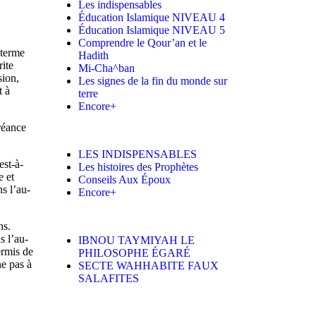
Les indispensables
Éducation Islamique NIVEAU 4
Éducation Islamique NIVEAU 5
Comprendre le Qour’an et le
 terme
Hadith
rite
Mi-Cha^ban
sion,
Les signes de la fin du monde sur
t à
terre
Encore+
créance
LES INDISPENSABLES
est-à-
Les histoires des Prophètes
e et
Conseils Aux Époux
s l’au-
Encore+
ns.
s l’au-
IBNOU TAYMIYAH LE
ermis de
PHILOSOPHE ÉGARÉ
e pas à
SECTE WAHHABITE FAUX
SALAFITES