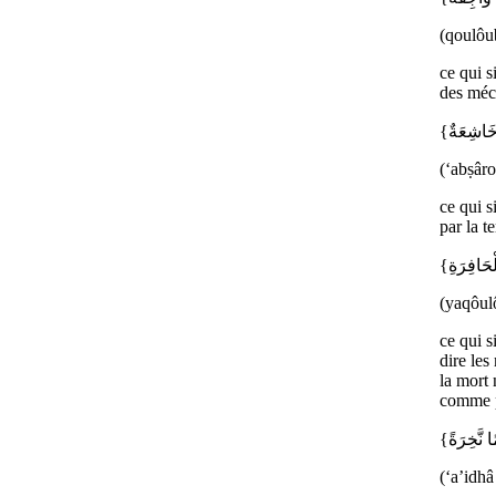
(qoulôu
ce qui s
des mécr
(‘abṣâr
ce qui s
par la t
(yaqôul
ce qui s
dire les
la mort 
comme p
(‘a’idh