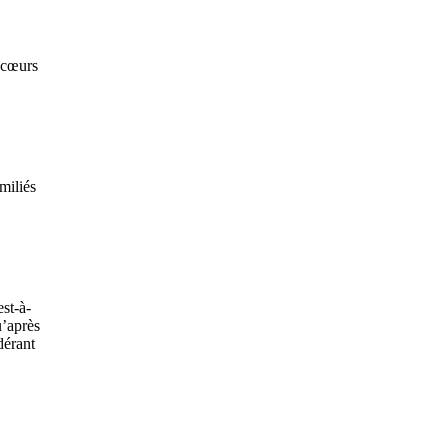
 cœurs
miliés
est-à-
u’après
dérant