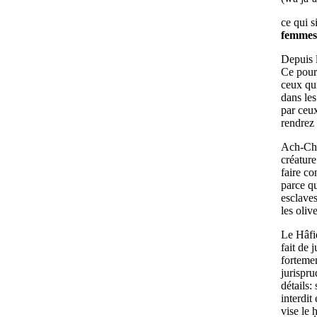
ce qui s
femmes
Depuis l
Ce pour 
ceux qui
dans les
par ceux
rendrez 
Ach-Cha`
créature
faire co
parce qu
esclaves
les oliv
Le Hâfiḍ
fait de 
fortemen
jurispru
détails:
interdit
vise le 