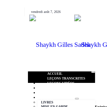
vendredi août 7, 2026
ACCUEIL
LEÇONS TRANSCRITES
LEÇONS VIDÉOS​
AUDIO
PHOTOS
ENCORE+
LIVRES
Exégèse
MISE EN GARDE