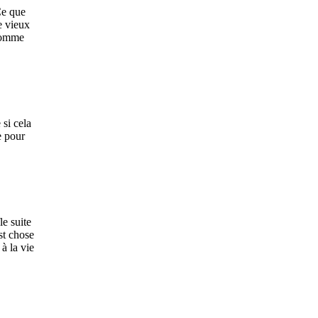
e que
e vieux
 comme
 si cela
ie pour
le suite
st chose
à la vie