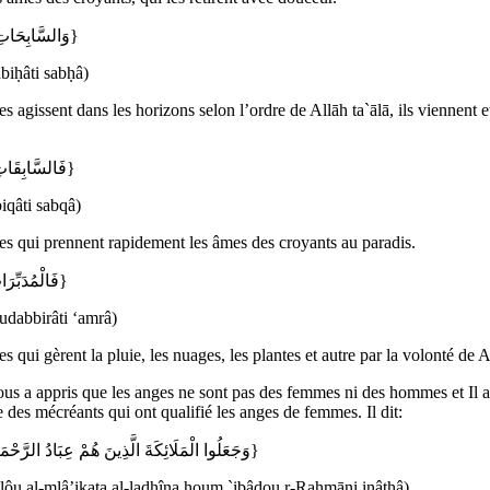
{وَالسَّابِحَاتِ سَبْحًا}
biḥâti sabḥâ)
s agissent dans les horizons selon l’ordre de Allāh ta`ālā, ils viennent e
{فَالسَّابِقَاتِ سَبْقًا}
biqâti sabqâ)
es qui prennent rapidement les âmes des croyants au paradis.
{فَالْمُدَبِّرَاتِ أَمْرًا}
udabbirâti ‘amrâ)
s qui gèrent la pluie, les nuages, les plantes et autre par la volonté de A
ous a appris que les anges ne sont pas des femmes ni des hommes et Il 
e des mécréants qui ont qualifié les anges de femmes. Il dit:
{وَجَعَلُوا الْمَلَائِكَةَ الَّذِينَ هُمْ عِبَادُ الرَّحْمَـٰنِ إِنَاثًا}
alôu al-mlâ’ikata al-ladhîna houm `ibâdou r-Raḥmāni inâthâ)