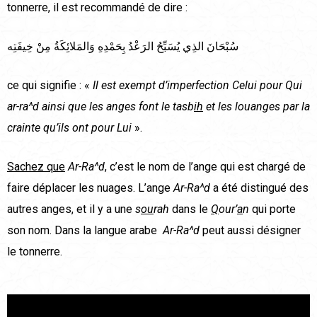
tonnerre, il est recommandé de dire :
سُبْحَانَ الذِي يُسَبِّحُ الرَعْدُ بِحَمْدِهِ وَالمَلائِكَةُ مِنْ خِيفَتِه
ce qui signifie : «
Il est exempt d’imperfection Celui pour Qui
ar-ra^d ainsi que les anges font le tasb
ih
et les louanges par la
crainte qu’ils ont pour Lui
».
Sachez que
Ar-Ra^d
, c’est le nom de l’ange qui est chargé de
faire déplacer les nuages. L’ange
Ar-Ra^d
a été distingué des
autres anges, et il y a une
s
ou
rah
dans le
Q
our’
a
n
qui porte
son nom. Dans la langue arabe
Ar-Ra^d
peut aussi désigner
le tonnerre.