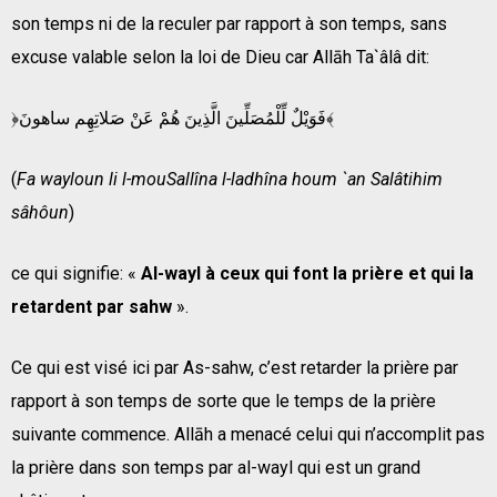
son temps ni de la reculer par rapport à son temps, sans
excuse valable selon la loi de Dieu car Allāh Ta`âlâ dit:
﴿فَوَيْلٌ لِّلْمُصَلِّينَ الَّذِينَ هُمْ عَنْ صَلاتِهِم ساهونَ﴾
(
Fa wayloun li l-mouSallîna l-ladhîna houm `an Salâtihim
sâhôun
)
ce qui signifie: «
Al-wayl à ceux qui font la prière et qui la
retardent par sahw
».
Ce qui est visé ici par As-sahw, c’est retarder la prière par
rapport à son temps de sorte que le temps de la prière
suivante commence. Allāh a menacé celui qui n’accomplit pas
la prière dans son temps par al-wayl qui est un grand