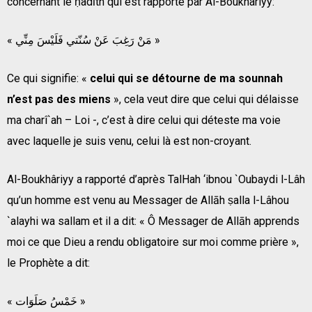
concernant le ḥadīth qui est rapporté par Al-Boukhâriyy:
« مَنْ رَغِبَ عَنْ سُنّتي فَلَيْسَ مِنِّي »
Ce qui signifie: «
celui qui se détourne de ma sounnah
n’est pas des miens
», cela veut dire que celui qui délaisse
ma charî`ah – Loi -, c’est à dire celui qui déteste ma voie
avec laquelle je suis venu, celui là est non-croyant.
Al-Boukhâriyy a rapporté d’après TalHah ‘ibnou `Oubaydi l-Lâh
qu’un homme est venu au Messager de Allāh ṣalla l-Lâhou
`alayhi wa sallam et il a dit: « Ô Messager de Allāh apprends
moi ce que Dieu a rendu obligatoire sur moi comme prière »,
le Prophète a dit:
« خَمْسُ صَلَوَات »