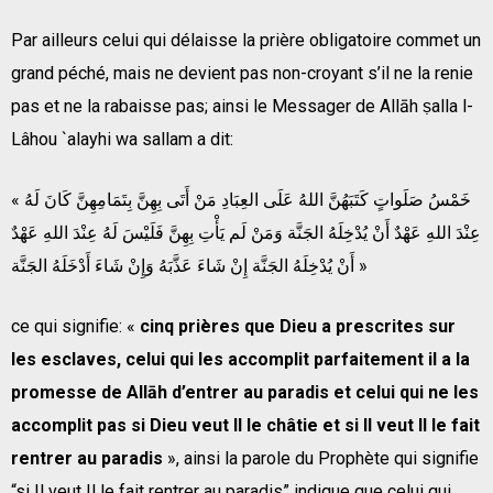
Par ailleurs celui qui délaisse la prière obligatoire commet un
grand péché, mais ne devient pas non-croyant s’il ne la renie
pas et ne la rabaisse pas; ainsi le Messager de Allāh ṣalla l-
Lâhou `alayhi wa sallam a dit:
« خَمْسُ صَلَواتٍ كَتَبَهُنَّ اللهُ عَلَى العِبَادِ مَنْ أَتَى بِهِنَّ بِتَمَامِهِنَّ كَانَ لَهُ
عِنْدَ اللهِ عَهْدٌ أَنْ يُدْخِلَهُ الجَنَّة وَمَنْ لَم يَأْتِ بِهِنَّ فَلَيْسَ لَهُ عِنْدَ اللهِ عَهْدٌ
أَنْ يُدْخِلَهُ الجَنَّة إِنْ شَاءَ عَذَّبَهُ وَإِنْ شَاءَ أَدْخَلَهُ الجَنَّة »
ce qui signifie: «
cinq prières que Dieu a prescrites sur
les esclaves, celui qui les accomplit parfaitement il a la
promesse de Allāh d’entrer au paradis et celui qui ne les
accomplit pas si Dieu veut Il le châtie et si Il veut Il le fait
rentrer au paradis
», ainsi la parole du Prophète qui signifie
“si Il veut Il le fait rentrer au paradis” indique que celui qui