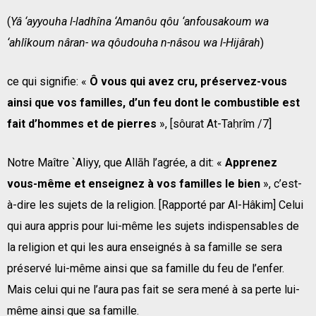
(
Yâ ‘ayyouha l-ladhîna ‘Amanôu qôu ‘anfousakoum wa
‘ahlîkoum nâran- wa qôudouha n-nâsou wa l-Hijârah
)
ce qui signifie: «
Ô vous qui avez cru, préservez-vous
ainsi que vos familles, d’un feu dont le combustible est
fait d’hommes et de pierres
», [sôurat At-Taḥrîm /7]
Notre Maître `Aliyy, que Allāh l’agrée, a dit: «
Apprenez
vous-même et enseignez à vos familles le bien
», c’est-
à-dire les sujets de la religion. [Rapporté par Al-Hâkim] Celui
qui aura appris pour lui-même les sujets indispensables de
la religion et qui les aura enseignés à sa famille se sera
préservé lui-même ainsi que sa famille du feu de l’enfer.
Mais celui qui ne l’aura pas fait se sera mené à sa perte lui-
même ainsi que sa famille.