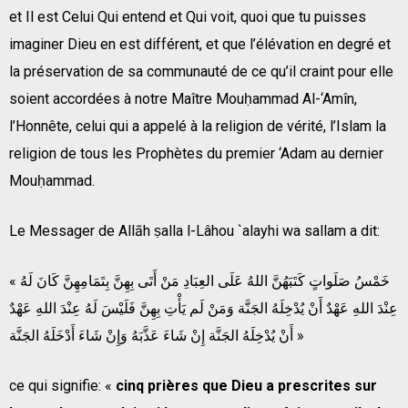
et Il est Celui Qui entend et Qui voit, quoi que tu puisses
imaginer Dieu en est différent, et que l’élévation en degré et
la préservation de sa communauté de ce qu’il craint pour elle
soient accordées à notre Maître Mouḥammad Al-‘Amîn,
l’Honnête, celui qui a appelé à la religion de vérité, l’Islam la
religion de tous les Prophètes du premier ‘Adam au dernier
Mouḥammad.
Le Messager de Allāh ṣalla l-Lâhou `alayhi wa sallam a dit:
« خَمْسُ صَلَواتٍ كَتَبَهُنَّ اللهُ عَلَى العِبَادِ مَنْ أَتَى بِهِنَّ بِتَمَامِهِنَّ كَانَ لَهُ
عِنْدَ اللهِ عَهْدٌ أَنْ يُدْخِلَهُ الجَنَّة وَمَنْ لَم يَأْتِ بِهِنَّ فَلَيْسَ لَهُ عِنْدَ اللهِ عَهْدٌ
أَنْ يُدْخِلَهُ الجَنَّة إِنْ شَاءَ عَذَّبَهُ وَإِنْ شَاءَ أَدْخَلَهُ الجَنَّة »
ce qui signifie: «
cinq prières que Dieu a prescrites sur