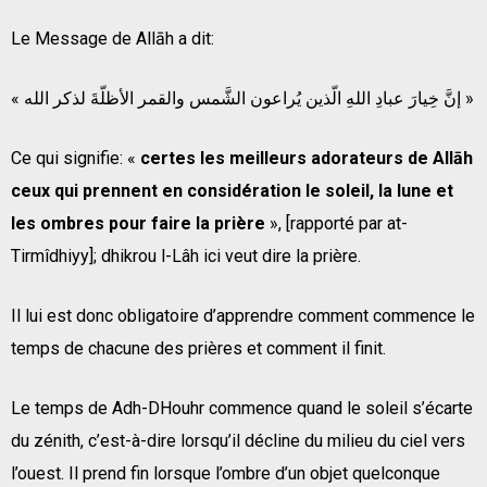
Le Message de Allāh a dit:
« إنَّ خِيارَ عبادِ اللهِ الّذين يُراعون الشَّمس والقمر الأظلّةَ لذكر الله »
Ce qui signifie: «
certes les meilleurs adorateurs de Allāh
ceux qui prennent en considération le soleil, la lune et
les ombres pour faire la prière
», [rapporté par at-
Tirmîdhiyy]; dhikrou l-Lâh ici veut dire la prière.
Il lui est donc obligatoire d’apprendre comment commence le
temps de chacune des prières et comment il finit.
Le temps de Adh-DHouhr commence quand le soleil s’écarte
du zénith, c’est-à-dire lorsqu’il décline du milieu du ciel vers
l’ouest. Il prend fin lorsque l’ombre d’un objet quelconque