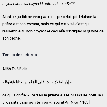
bayna l`abdi wa bayna l-koufri tarkou s-Salâh
Ainsi ce ḥadīth ne veut pas dire que celui qui délaisse la
prière est non-croyant, mais ce qui est visé c’est qu’il
ressemble au non-croyant et ceci afin d’indiquer la gravité de
son péché.
Temps des prières
Allāh Ta`âlâ dit:
﴿ إِنَّ الصَّلاَةَ كَانَتْ عَلَى الْمُؤْمِنِينَ كِتَابًا مَّوْقُوتًا ﴾
ce qui signifie: «
Certes la prière a été prescrite pour les
croyants dans son temps
», [sôurat An-Niçâ’ / 103].