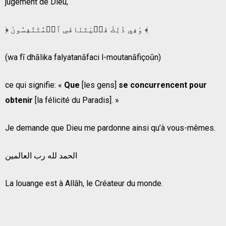
jugement de Dieu,
﴿ وَفِي ذَٰلِكَ فَلۡيَتَنَافَسِ ٱلۡمُتَنَٰفِسُونَ ﴾
(wa fī dhālika falyatanāfaci l-moutanāfiçoūn)
ce qui signifie: «
Que
[les gens]
se concurrencent pour
obtenir
[la félicité du Paradis]. »
Je demande que Dieu me pardonne ainsi qu’à vous-mêmes.
الحمد لله رب العالمين
La louange est à Allāh, le Créateur du monde.