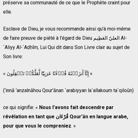
préserve sa communauté de ce que le Prophète craint pour
elle.
Esclave de Dieu, je vous recommande ainsi qu’à moi-même
de faire preuve de piété à l’égard de Dieu العليّ العَظِيم Al-
`Aliyy Al-`Aḍḥīm
,
Lui Qui dit dans Son Livre clair au sujet de
Son livre:
« إِنَّآ أَنزَلۡنَٰهُ قُرۡءَٰنًا عَرَبِيّٗا لَّعَلَّكُمۡ تَعۡقِلُونَ »
(‘innā ‘anzalnāhou Qour’ānan `arabiyyan la`allakoum ta`qiloūn)
ce qui signifie: «
Nous l’avons fait descendre par
révélation en tant que
قُرْءَان
Qour’ān
en langue arabe,
pour que vous le compreniez
. »