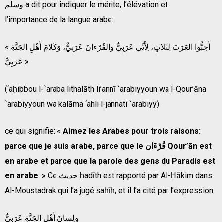
وسلم a dit pour indiquer le mérite, l’élévation et
l’importance de la langue arabe:
« أَحِبُّوا العَرَبَ لِثَلاثٍ، لِأَنِّي عَرَبِيٌّ والقُرْءانَ عَرَبِيٌّ، وَكَلامَ أَهْلِ الجَنَّةِ
عَرَبِيٌّ »
(‘aḥibbou l-`araba lithalāth li’annī `arabiyyoun wa l-Qour’āna
`arabiyyoun wa kalāma ‘ahli l-
j
annati `arabiyy)
ce qui signifie: «
Aimez les Arabes pour trois raisons:
parce que je suis arabe, parce que le
قُرْءَان
Qour’ān
est
en arabe et parce que la parole des gens du Paradis est
en arabe
. » Ce حديث
ḥadīth est rapporté par Al-Ḥākim dans
Al-Moustadrak
qui l’a jugé
ṣaḥīḥ, et il l’a cité par l’expression:
ولِسانَ أَهْلِ الجَنَّةِ عَرَبِيٌّ