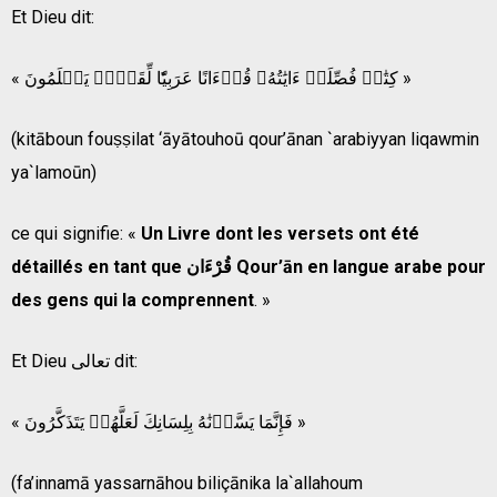
Et Dieu dit:
« كِتَٰبٞ فُصِّلَتۡ ءَايَٰتُهُۥ قُرۡءَانًا عَرَبِيّٗا لِّقَوۡمٖ يَعۡلَمُونَ »
(kitāboun fouṣṣilat ‘āyātouhoū qour’ānan `arabiyyan liqawmin
ya`lamoūn)
ce qui signifie: «
Un Livre dont les versets ont été
détaillés en tant que
قُرْءَان
Qour’ān
en langue arabe pour
des gens qui la comprennent
. »
Et Dieu تعالى dit:
« فَإِنَّمَا يَسَّرۡنَٰهُ بِلِسَانِكَ لَعَلَّهُمۡ يَتَذَكَّرُونَ »
(fa’innamā yassarnāhou biliçānika la`allahoum