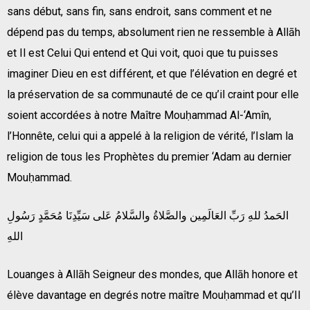
sans début, sans fin, sans endroit, sans comment et ne
dépend pas du temps, absolument rien ne ressemble à Allāh
et Il est Celui Qui entend et Qui voit, quoi que tu puisses
imaginer Dieu en est différent, et que l’élévation en degré et
la préservation de sa communauté de ce qu’il craint pour elle
soient accordées à notre Maître Mouḥammad Al-‘Amîn,
l’Honnête, celui qui a appelé à la religion de vérité, l’Islam la
religion de tous les Prophètes du premier ‘Adam au dernier
Mouḥammad.
الحَمدُ للهِ رَبِّ العَالَمِين والصَّلاةُ والسَّلامُ عَلى سَيِّدِنَا مُحَمَّدٍ رَسُولِ
اللهِ
Louanges à Allāh Seigneur des mondes, que Allāh honore et
élève davantage en degrés notre maître Mouḥammad et qu’Il