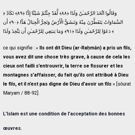
﴿ وَقَالُوا اتَّخَذَ الرَّ‌حْمَـٰنُ وَلَدًا ﴿٨٨﴾ لَّقَدْ جِئْتُمْ شَيْئًا إِدًّا ﴿٨٩﴾ تَكَادُ
السَّمَاوَاتُ يَتَفَطَّرْ‌نَ مِنْهُ وَتَنشَقُّ الْأَرْ‌ضُ وَتَخِرُّ‌ الْجِبَالُ هَدًّا ﴿٩٠﴾ أَن
دَعَوْا لِلرَّ‌حْمَـٰنِ وَلَدًا ﴿٩١﴾ وَمَا يَنبَغِي لِلرَّ‌حْمَـٰنِ أَن يَتَّخِذَ وَلَدًا ﴾
ce qui signifie : «
Ils ont dit Dieu (ar-Raḥmān) a pris un fils,
vous avez dit une chose très grave, à cause de cela les
cieux ont failli s’entrouvrir, la terre se fissurer et les
montagnes s’affaisser, du fait qu’ils ont attribué à Dieu
le fils, et il n’est pas digne de Dieu d’avoir un fils
» [sôurat
Maryam / 88-92].
L’Islam est une condition de l’acceptation des bonnes
œuvres.