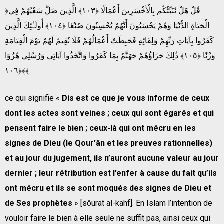
﴿قُلْ هَلْ نُنَبِّئُكُم بِالْأَخْسَرِ‌ينَ أَعْمَالًا ﴿١٠٣﴾ الَّذِينَ ضَلَّ سَعْيُهُمْ فِي
الْحَيَاةِ الدُّنْيَا وَهُمْ يَحْسَبُونَ أَنَّهُمْ يُحْسِنُونَ صُنْعًا ﴿١٠٤﴾ أُولَـٰئِكَ الَّذِينَ
كَفَرُ‌وا بِآيَاتِ رَ‌بِّهِمْ وَلِقَائِهِ فَحَبِطَتْ أَعْمَالُهُمْ فَلَا نُقِيمُ لَهُمْ يَوْمَ الْقِيَامَةِ
وَزْنًا ﴿١٠٥﴾ ذَٰلِكَ جَزَاؤُهُمْ جَهَنَّمُ بِمَا كَفَرُ‌وا وَاتَّخَذُوا آيَاتِي وَرُ‌سُلِي هُزُوًا
﴿١٠٦﴾﴾
ce qui signifie «
Dis est ce que je vous informe de ceux
dont les actes sont veines ; ceux qui sont égarés et qui
pensent faire le bien ; ceux-là qui ont mécru en les
signes de Dieu (le Qour’ân et les preuves rationnelles)
et au jour du jugement, ils n’auront aucune valeur au jour
dernier ; leur rétribution est l’enfer à cause du fait qu’ils
ont mécru et ils se sont moqués des signes de Dieu et
de Ses prophètes
» [sôurat al-kahf]. En Islam l’intention de
vouloir faire le bien à elle seule ne suffit pas, ainsi ceux qui