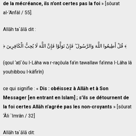
de la mécréance, ils n’ont certes pas la foi
» [sôurat
al-‘Anfâl / 55].
Allāh ta`ālā dit :
﴿ قُلْ أَطِيعُوا اللَّهَ وَالرَّسُولَ ۖ فَإِنْ تَوَلَّوْا فَإِنَّ اللَّهَ لَا يُحِبُّ الْكَافِرِينَ ﴾
(qoul ‘aṭî`ôu l-Lâha wa r-raçôula fa’in tawallaw fa’inna l-Lâha lâ
youḥibbou l-kâfirîn)
ce qui signifie : «
Dis : obéissez à Allāh et à Son
Messager [en entrant en Islam] ; s’ils se détournent de
la foi certes Allāh n’agrée pas les non-croyants
» [sôurat
‘Âli `Imrân / 32]
Allāh ta`ālā dit: