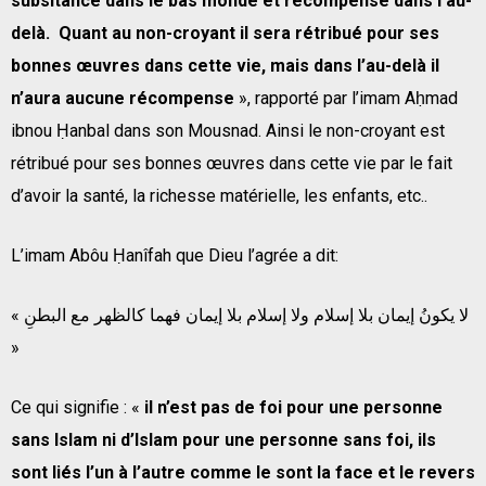
subsitance dans le bas monde et récompensé dans l’au-
delà. Quant au non-croyant il sera rétribué pour ses
bonnes œuvres dans cette vie, mais dans l’au-delà il
n’aura aucune récompense
», rapporté par l’imam Aḥmad
ibnou Ḥanbal dans son Mousnad. Ainsi le non-croyant est
rétribué pour ses bonnes œuvres dans cette vie par le fait
d’avoir la santé, la richesse matérielle, les enfants, etc..
L’imam Abôu Ḥanîfah que Dieu l’agrée a dit:
« لا يكونُ إيمان بلا إسلام ولا إسلام بلا إيمان فهما كالظهر مع البطنِ
»
Ce qui signifie : «
il n’est pas de foi pour une personne
sans Islam ni d’Islam pour une personne sans foi, ils
sont liés l’un à l’autre comme le sont la face et le revers