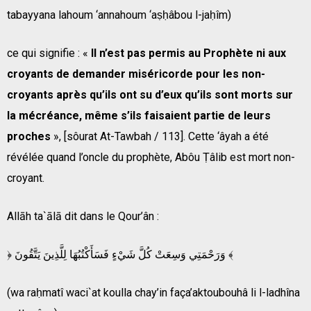
tabayyana lahoum ‘annahoum ‘aṣḥâbou l-jaḥîm)
ce qui signifie : «
Il n’est pas permis au Prophète ni aux
croyants de demander miséricorde pour les non-
croyants après qu’ils ont su d’eux qu’ils sont morts sur
la mécréance, même s’ils faisaient partie de leurs
proches
», [sôurat At-Tawbah / 113]. Cette ‘âyah a été
révélée quand l’oncle du prophète, Abôu Ṭâlib est mort non-
croyant.
Allāh ta`ālā dit dans le Qour’ân :
﴿ وَرَحْمَتِي وَسِعَتْ كُلَّ شَيْءٍ فَسَأَكْتُبُهَا لِلَّذِينَ يَتَّقُونَ ﴾
(wa raḥmatî waci`at koulla chay’in faça’aktoubouhâ li l-ladhîna