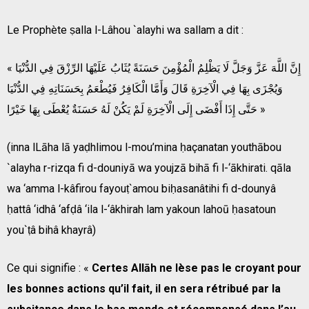
Le Prophète ṣalla l-Lâhou `alayhi wa sallam a dit :
« إِنَّ اللَّهَ عَزَّ وَجَلَّ لَا يَظْلِمُ الْمُؤْمِنَ حَسَنَةً يُثَابُ عَلَيْهَا الرِّزْقَ فِي الدُّنْيَا
وَيُجْزَى بِهَا فِي الْآخِرَةِ قَالَ وَأَمَّا الْكَافِرُ فَيُطْعَمُ بِحَسَنَاتِهِ فِي الدُّنْيَا
حَتَّى إِذَا أَفْضَى إِلَى الْآخِرَةِ لَمْ يَكُنْ لَهُ حَسَنَةٌ يُعْطَى بِهَا خَيْرًا »
(inna lLāha lā yaḍhlimou l-mou’mina ḥaçanatan youthābou
`alayha r-rizqa fi d-douniyā wa youjzā bihā fi l-‘ākhirati. qāla
wa ‘amma l-kâfirou fayouṭ`amou biḥasanâtihi fi d-dounyâ
ḥattâ ‘idhâ ‘afḍâ ‘ila l-‘âkhirah lam yakoun lahoū ḥasatoun
you`ṭâ bihâ khayrâ)
Ce qui signifie : «
Certes Allāh ne lèse pas le croyant pour
les bonnes actions qu’il fait, il en sera rétribué par la