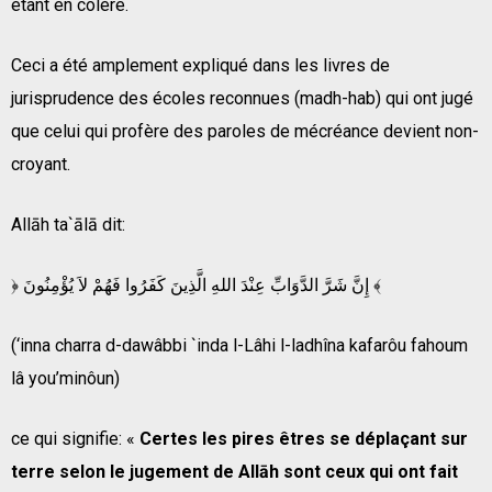
étant en colère.
Ceci a été amplement expliqué dans les livres de
jurisprudence des écoles reconnues (madh-hab) qui ont jugé
que celui qui profère des paroles de mécréance devient non-
croyant.
Allāh ta`ālā dit:
﴿ إِنَّ شَرَّ الدَّوَابِّ عِنْدَ اللهِ الَّذِينَ كَفَرُوا فَهُمْ لاَ يُؤْمِنُونَ ﴾
(‘inna charra d-dawâbbi `inda l-Lâhi l-ladhîna kafarôu fahoum
lâ you’minôun)
ce qui signifie: «
Certes les pires êtres se déplaçant sur
terre selon le jugement de Allāh sont ceux qui ont fait