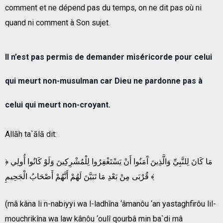
comment et ne dépend pas du temps, on ne dit pas où ni
quand ni comment à Son sujet.
Il n’est pas permis de demander miséricorde pour celui
qui meurt non-musulman car Dieu ne pardonne pas à
celui qui meurt non-croyant.
Allāh ta`ālā dit:
﴿ مَا كَانَ لِلنَّبِيِّ وَالَّذِينَ آَمَنُوا أَنْ يَسْتَغْفِرُوا لِلْمُشْرِكِينَ وَلَوْ كَانُوا أُولِي
قُرْبَى مِنْ بَعْدِ مَا تَبَيَّنَ لَهُمْ أَنَّهُمْ أَصْحَابُ الْجَحِيمِ ﴾
(mâ kâna li n-nabiyyi wa l-ladhîna ‘âmanôu ‘an yastaghfirôu lil-
mouchrikîna wa law kânôu ‘oulî qourbâ min ba`di mâ