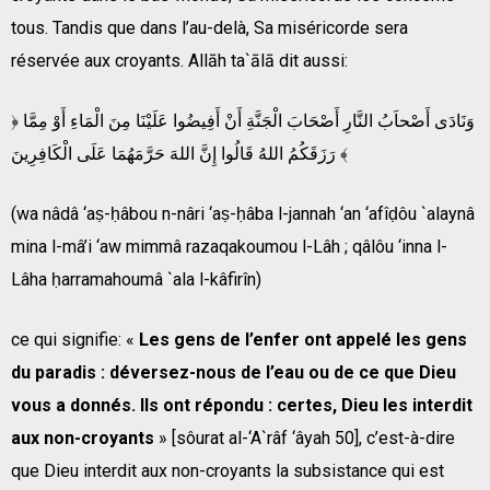
tous. Tandis que dans l’au-delà, Sa miséricorde sera
réservée aux croyants. Allāh ta`ālā dit aussi:
﴿ وَنَادَى أَصْحاَبُ النَّارِ أَصْحَابَ الْجَنَّةِ أَنْ أَفِيضُوا عَلَيْنَا مِنَ الْمَاءِ أَوْ مِمَّا
رَزَقَكُمُ اللهُ قَالُوا إِنَّ اللهَ حَرَّمَهُمَا عَلَى الْكَافِرِينَ ﴾
(wa nâdâ ‘aṣ-ḥâbou n-nâri ‘aṣ-ḥâba l-jannah ‘an ‘afîḍôu `alaynâ
mina l-mâ’i ‘aw mimmâ razaqakoumou l-Lâh ; qâlôu ‘inna l-
Lâha ḥarramahoumâ `ala l-kâfirîn)
ce qui signifie: «
Les gens de l’enfer ont appelé les gens
du paradis : déversez-nous de l’eau ou de ce que Dieu
vous a donnés. Ils ont répondu : certes, Dieu les interdit
aux non-croyants
» [sôurat al-‘A`râf ‘âyah 50], c’est-à-dire
que Dieu interdit aux non-croyants la subsistance qui est