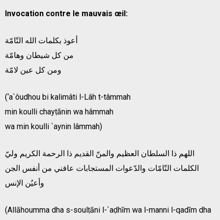
Invocation contre le mauvais œil:
أعوذ بكلمات الله التّامّة
من كل شيطان وهامّة
ومن كل عين لامّة
(‘a`ôudhou bi kalimâti l-Lâh t-tâmmah
min koulli chayṭānin wa hâmmah
wa min koulli `aynin lâmmah)
اللهم ذا السلطان العظيم والمنّ القديم ذا الرحمة الكريم وليّ
الكلمات التّامّات والدّعوات المستجابات عافني من أنفس الجن
وأعيُن الإنس
(Allāhoumma dha s-soulṭāni l-`aḍhīm wa l-manni l-qadīm dha