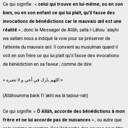
Ce qui signifie : «
celui qui trouve en lui-même, ou en son
bien, ou en son enfant ce qui lui plaît, qu’il fasse des
invocations de bénédictions car le mauvais œil est une
réalité
» ; donc le Messager de Allāh, ṣalla l-Lâhou `alayhi
wa sallam nous a indiqué la voie pour se préserver de
l’atteinte du mauvais œil. Il convient au musulman quand il
voit en son frère ce qui lui plaît qu’il fasse des invocations
de bénédiction en sa faveur ; comme de dire:
« اللهم بارك في أخي و لا تضره »
(Allāhoumma bârik fî ‘akhî wa lâ taḍour-rah)
Ce qui signifie: «
Ô Allāh, accorde des bénédictions à mon
frère et ne lui accorde pas de nuisances
» ; ou autre que