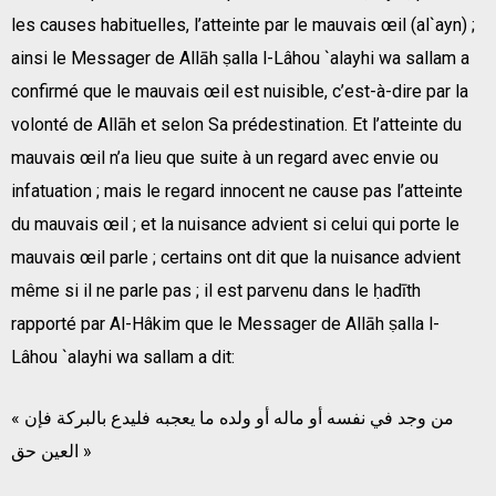
les causes habituelles, l’atteinte par le mauvais œil (al`ayn) ;
ainsi le Messager de Allāh ṣalla l-Lâhou `alayhi wa sallam a
confirmé que le mauvais œil est nuisible, c’est-à-dire par la
volonté de Allāh et selon Sa prédestination. Et l’atteinte du
mauvais œil n’a lieu que suite à un regard avec envie ou
infatuation ; mais le regard innocent ne cause pas l’atteinte
du mauvais œil ; et la nuisance advient si celui qui porte le
mauvais œil parle ; certains ont dit que la nuisance advient
même si il ne parle pas ; il est parvenu dans le ḥadīth
rapporté par Al-Hâkim que le Messager de Allāh ṣalla l-
Lâhou `alayhi wa sallam a dit:
« من وجد في نفسه أو ماله أو ولده ما يعجبه فليدع بالبركة فإن
العين حق »