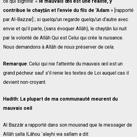
ce qui signifie: «
le mauvais œil est une réalité, y
contribue le chayṭān et l’envie du fils de ‘Adam
» [rapporté
par Al-Bazzar] ; si quelqu’un regarde quelqu’un d’autre avec
envie et qu’il parle, (sans évoquer Allāh), le chayṭān lui nuit
par la volonté de Allāh Qui est Celui qui crée la nuisance.
Nous demandons à Allāh de nous préserver de cela.
Remarque
: Celui qui nie l’atteinte du mauvais œil est un
grand pécheur sauf s’il renie les textes de Loi auquel cas il
devient non-croyant.
Hadith: La plupart de ma communauté meurent du
mauvais oeil
Al Bazzâr a rapporté dans son mousnad que le messager de
Allāh ṣalla lLâhou `alayhi wa sallam a dit: