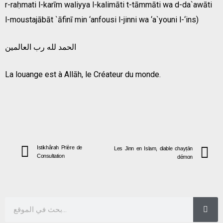
r-raḥmati l-karīm waliyya l-kalimāti t-tāmmāti wa d-da`awāti
l-moustajābāt `āfinī min ‘anfousi l-jinni wa ‘a`youni l-‘ins)
الحمد لله رب العالمين
La louange est à Allāh, le Créateur du monde.
Istikhârah Prière de
Les Jinn en Islam, diable chayṭān
Consultation
démon