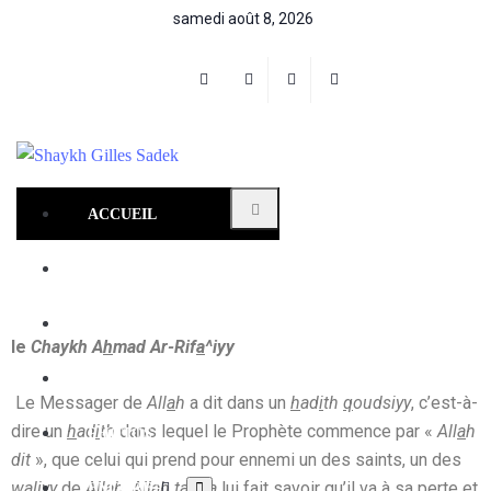
samedi août 8, 2026
ACCUEIL
LEÇONS TRANSCRITES
LEÇONS VIDÉOS​
le
Chaykh A
h
mad Ar-Rif
a
^iyy
AUDIO
Le Messager de
All
a
h
a dit dans un
h
ad
i
th
q
oudsiyy
, c’est-à-
dire un
h
ad
i
th
dans lequel le Prophète commence par «
All
a
h
PHOTOS
dit
», que celui qui prend pour ennemi un des saints, un des
waliyy
de
All
a
h
,
All
a
h ta^
a
l
a
lui fait savoir qu’il va à sa perte et
ENCORE+