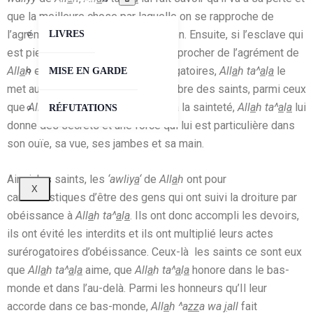
que la meilleure chose par laquelle on se rapproche de
l’agrément de
All
a
h
, c’est l’obligation. Ensuite, si l’esclave qui
LIVRES
est pieux rajoute à cela pour se rapprocher de l’agrément de
All
a
h
et augmente en actes surérogatoires,
All
a
h ta^
a
l
a
le
MISE EN GARDE
met au nombre des
‘awliy
a
‘
, au nombre des saints, parmi ceux
que
All
a
h ta^
a
l
a
aime. S’il parvient à la sainteté,
All
a
h ta^
a
l
a
lui
RÉFUTATIONS
donne des secrets et une force qui lui est particulière dans
son ouïe, sa vue, ses jambes et sa main.
Ainsi, les saints, les
‘awliy
a
‘
de
All
a
h
ont pour
X
caractéristiques d’être des gens qui ont suivi la droiture par
obéissance à
All
a
h ta^
a
l
a
. Ils ont donc accompli les devoirs,
ils ont évité les interdits et ils ont multiplié leurs actes
surérogatoires d’obéissance. Ceux-là les saints ce sont eux
que
All
a
h ta^
a
l
a
aime, que
All
a
h ta^
a
l
a
honore dans le bas-
monde et dans l’au-delà. Parmi les honneurs qu’Il leur
accorde dans ce bas-monde,
All
a
h ^a
zz
a wa
j
all
fait