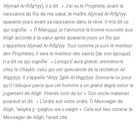
‘A
h
mad Ar-Rif
a
^iyy
), il a dit : « J’ai vu le Prophète, avant la
naissance du fils de ma sœur, le maître
A
h
mad Ar-Rif
a
^iyy
,
quarante jours avant sa naissance dans le rêve. Il m’a dit ce
qui signifie : «
Ô Man
sou
r, je t’annonce la bonne nouvelle que
All
a
h accorde à ta sœur après quarante jours un fils qui
s’appellera A
h
mad Ar-Rif
a
^iyy. Tout comme je suis le meilleur
des Prophètes, il sera le meilleur des saints
[de son époque].
Il a dit ce qui signifie : «
Lorsqu’il aura grandi, emmène-le
chez le Chaykh, celui qui est spécialiste de la récitation Al-
W
as
i
t
iyy. Il s’appelle ^Aliyy
Ta
lib Al-W
as
i
t
iyy
.
Donne-le lui pour
qu’il l’éduque parce que cet homme a un grand degré selon le
jugement de All
a
h. Prends soin de lui
». Son oncle maternel
poursuit et dit : « L’ordre est votre ordre, Ô Messager de
All
a
h
,
^alayka
s
–
s
al
a
tou wa s-sal
a
m
». Cela eut lieu comme le
Messager de
All
a
h
, l’avait cité.