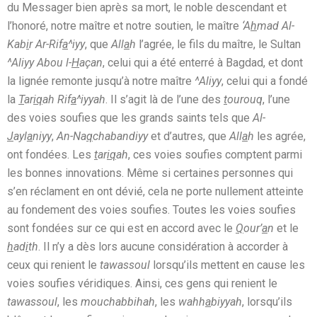
du Messager bien après sa mort, le noble descendant et
l’honoré, notre maître et notre soutien, le maître
‘A
h
mad Al-
Kab
i
r Ar-Rif
a
^iyy
, que
All
a
h
l’agrée, le fils du maître, le Sultan
^Aliyy Abou l-
H
açan
, celui qui a été enterré à Bagdad, et dont
la lignée remonte jusqu’à notre maître
^Aliyy
, celui qui a fondé
la
T
ar
iq
ah Rif
a
^iyyah
. Il s’agit là de l’une des
t
ourouq
, l’une
des voies soufies que les grands saints tels que
Al-
J
ayl
a
niyy
,
An-Na
q
chabandiyy
et d’autres, que
All
a
h
les agrée,
ont fondées. Les
t
ar
iq
ah
, ces voies soufies comptent parmi
les bonnes innovations. Même si certaines personnes qui
s’en réclament en ont dévié, cela ne porte nullement atteinte
au fondement des voies soufies. Toutes les voies soufies
sont fondées sur ce qui est en accord avec le
Q
our’
a
n
et le
h
ad
i
th
. Il n’y a dès lors aucune considération à accorder à
ceux qui renient le
tawassoul
lorsqu’ils mettent en cause les
voies soufies véridiques. Ainsi, ces gens qui renient le
tawassoul
, les
mouchabbihah
, les
wahh
a
biyyah
, lorsqu’ils