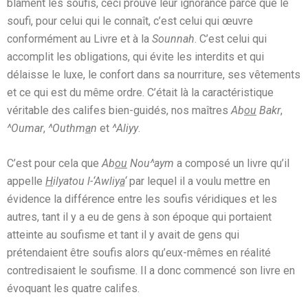
blâment les soufis, ceci prouve leur ignorance parce que le
soufi, pour celui qui le connaît, c’est celui qui œuvre
conformément au Livre et à la
Sounnah
. C’est celui qui
accomplit les obligations, qui évite les interdits et qui
délaisse le luxe, le confort dans sa nourriture, ses vêtements
et ce qui est du même ordre. C’était là la caractéristique
véritable des califes bien-guidés, nos maîtres
Ab
ou
Bakr
,
^Oumar
,
^Outhm
a
n
et
^Aliyy
.
C’est pour cela que
Ab
ou
Nou^aym
a composé un livre qu’il
appelle
H
ilyatou l-‘Awliy
a
‘
par lequel il a voulu mettre en
évidence la différence entre les soufis véridiques et les
autres, tant il y a eu de gens à son époque qui portaient
atteinte au soufisme et tant il y avait de gens qui
prétendaient être soufis alors qu’eux-mêmes en réalité
contredisaient le soufisme. Il a donc commencé son livre en
évoquant les quatre califes.