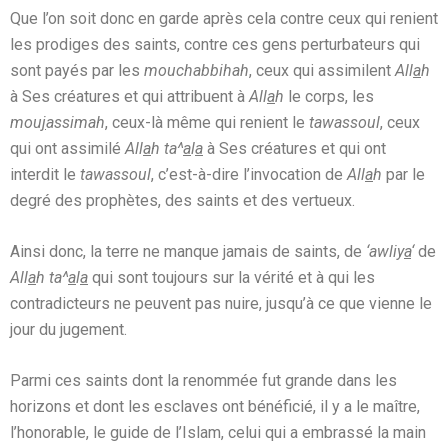
Que l’on soit donc en garde après cela contre ceux qui renient
les prodiges des saints, contre ces gens perturbateurs qui
sont payés par les
mouchabbihah
, ceux qui assimilent
All
a
h
à Ses créatures et qui attribuent à
All
a
h
le corps, les
mou
j
assimah
, ceux-là même qui renient le
tawassoul
, ceux
qui ont assimilé
All
a
h ta^
a
l
a
à Ses créatures et qui ont
interdit le
tawassoul
, c’est-à-dire l’invocation de
All
a
h
par le
degré des prophètes, des saints et des vertueux.
Ainsi donc, la terre ne manque jamais de saints, de
‘awliy
a
‘
de
All
a
h ta^
a
l
a
qui sont toujours sur la vérité et à qui les
contradicteurs ne peuvent pas nuire, jusqu’à ce que vienne le
jour du jugement.
Parmi ces saints dont la renommée fut grande dans les
horizons et dont les esclaves ont bénéficié, il y a le maître,
l’honorable, le guide de l’Islam, celui qui a embrassé la main