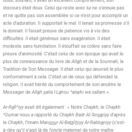
doux, souriant, il avait un excellent comportement, son
discours était doux. Celui qui reste avec lui ne s’ennuie pas
et ne quitte pas son assemblée si ce n’est pour accomplir un
acte d’adoration. Il supportait le mal. Il tenait sa promesse s’il
la donnait. Il faisait preuve de patience vis à vis des
difficultés. Il était généreux sans exagération. Il était
modeste sans humiliation. Il étouffait sa colère sans faire
preuve d’animosité. C’était celui de son époque qui avait le
plus de connaissance du livre de
All
a
h
et de la
Sounnah
, la
Tradition de Son Messager. Il était celui qui œuvrait le plus
conformément à cela. C’était un de ceux qui défendait la
religion. Il avait hérité du comportement de son ancêtre le
Messager de
All
a
h
s
alla l-L
a
hou ^alayhi wa sallam
».
Ar-R
a
fi^iyy
avait dit également : « Notre
Chaykh
, le
Chaykh
^Oumar
nous a rapporté du
Chaykh Badr Al-‘An
sa
riyy
d’après
le
Chaykh
, l’Imam
Man
sou
r Al-Ba
ta
‘i
h
iyy Ar-Rabb
a
niyy
(c’est-
à-dire qu’il s’agit là de l’oncle maternel de notre maître