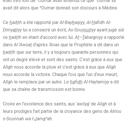
était très loin de
^Oumar
avait entendu ce que
^Oumar
lui
avait dit alors que
^Oumar
donnait son discours à Médine.
Ce
h
ad
i
th
a été rapporté par
Al-Bay
h
aqiyy
,
Al-
H
afidh Al-
Dimy
at
iyy
lui a consacré un écrit,
As-Souy
out
iyy
ayant jugé sûr
ce
h
ad
i
th
en étant d’accord avec lui.
A
t
–
T
abar
a
niyy
a rapporté
dans
Al-‘Awsa
t
d’après
‘Anas
que le Prophète a dit dans un
h
ad
i
th
que sur terre, il y a toujours quarante personnes qui
ont un degré élevé et sont des saints. C’est grâce à eux que
All
a
h
nous accorde la pluie et c’est grâce à eux que
All
a
h
nous accorde la victoire. Chaque fois que l’un d’eux meurt,
All
a
h
le remplace par un autre. Le
ha
fi
dh
Al-Haytamiyy
a dit
que sa chaîne de transmission est bonne.
Croire en l’existence des saints, aux
‘awliy
a
‘
de
All
a
h
et à
leurs prodiges fait partie de la croyance des gens de
Ahlou
s-Sounnah wa l-
J
am
a
^ah
.