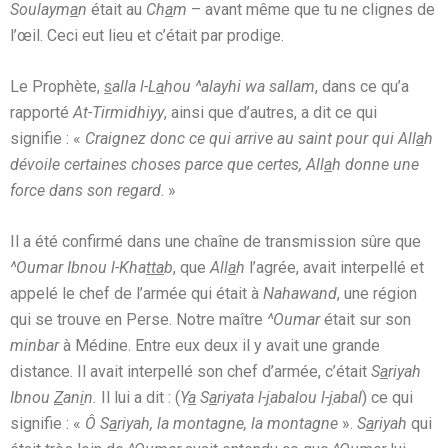
Soulaym
a
n
était au
Ch
a
m
– avant même que tu ne clignes de
l’œil. Ceci eut lieu et c’était par prodige.
Le Prophète,
s
alla l-L
a
hou ^alayhi wa sallam
, dans ce qu’a
rapporté
At-Tirmidhiyy
, ainsi que d’autres, a dit ce qui
signifie : «
Craignez donc ce qui arrive au saint pour qui All
a
h
dévoile certaines choses parce que certes, All
a
h donne une
force dans son regard
. »
Il a été confirmé dans une chaîne de transmission sûre que
^Oumar Ibnou l-Kha
tta
b
, que
All
a
h
l’agrée, avait interpellé et
appelé le chef de l’armée qui était à
Nahawand
, une région
qui se trouve en Perse. Notre maître
^Oumar
était sur son
minbar
à Médine. Entre eux deux il y avait une grande
distance. Il avait interpellé son chef d’armée, c’était
S
a
riyah
Ibnou
Z
an
i
n.
Il lui a dit : (
Y
a
S
a
riyata l-
j
abalou l-
j
abal
) ce qui
signifie : «
Ô S
a
riyah, la montagne, la montagne
».
S
a
riyah
qui