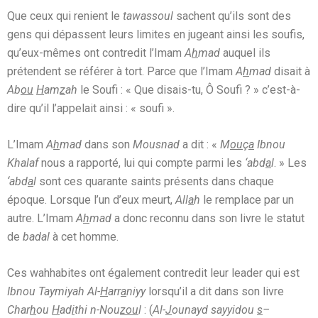
Que ceux qui renient le
tawassoul
sachent qu’ils sont des
gens qui dépassent leurs limites en jugeant ainsi les soufis,
qu’eux-mêmes ont contredit l’Imam
A
h
mad
auquel ils
prétendent se référer à tort. Parce que l’Imam
A
h
mad
disait à
Ab
ou
H
am
z
ah
le Soufi : « Que disais-tu, Ô Soufi ? » c’est-à-
dire qu’il l’appelait ainsi : « soufi ».
L’Imam
A
h
mad
dans son
Mousnad
a dit : «
M
ou
ç
a
Ibnou
Khalaf
nous a rapporté, lui qui compte parmi les
‘abd
a
l
. » Les
‘abd
a
l
sont ces quarante saints présents dans chaque
époque. Lorsque l’un d’eux meurt,
All
a
h
le remplace par un
autre. L’Imam
A
h
mad
a donc reconnu dans son livre le statut
de
badal
à cet homme.
Ces wahhabites ont également contredit leur leader qui est
Ibnou Taymiyah Al-
H
arr
a
niyy
lorsqu’il a dit dans son livre
Char
h
ou
H
ad
i
thi n-Nou
zou
l
: (
Al-
J
ounayd sayyidou
s
–