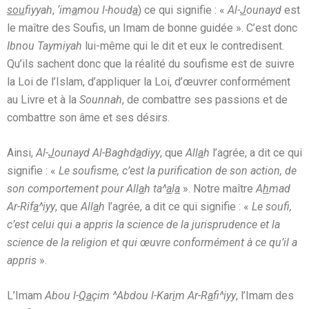
sou
fiyyah
,
‘im
a
mou l-houd
a
) ce qui signifie : «
Al-
J
ounayd
est
le maître des Soufis, un Imam de bonne guidée ». C’est donc
Ibnou Taymiyah
lui-même qui le dit et eux le contredisent.
Qu’ils sachent donc que la réalité du soufisme est de suivre
la Loi de l’Islam, d’appliquer la Loi, d’œuvrer conformément
au Livre et à la
Sounnah
, de combattre ses passions et de
combattre son âme et ses désirs.
Ainsi,
Al-
J
ounayd Al-Baghd
a
diyy
, que
All
a
h
l’agrée, a dit ce qui
signifie : «
Le soufisme, c’est la purification de son action, de
son comportement pour All
a
h ta^
a
l
a
». Notre maître
A
h
mad
Ar-Rif
a
^iyy
, que
All
a
h
l’agrée, a dit ce qui signifie : «
Le soufi,
c’est celui qui a appris la science de la jurisprudence et la
science de la religion et qui œuvre conformément à ce qu’il a
appris
».
L’Imam
Abou l-
Qa
çim ^Abdou l-Kar
i
m Ar-R
a
fi^iyy
, l’Imam des