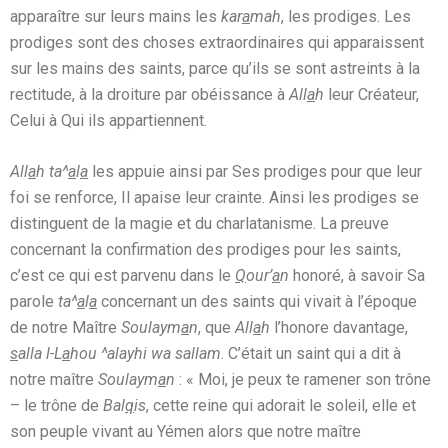
apparaître sur leurs mains les
kar
a
mah
, les prodiges. Les
prodiges sont des choses extraordinaires qui apparaissent
sur les mains des saints, parce qu’ils se sont astreints à la
rectitude, à la droiture par obéissance à
All
a
h
leur Créateur,
Celui à Qui ils appartiennent.
All
a
h ta^
a
l
a
les appuie ainsi par Ses prodiges pour que leur
foi se renforce, Il apaise leur crainte. Ainsi les prodiges se
distinguent de la magie et du charlatanisme. La preuve
concernant la confirmation des prodiges pour les saints,
c’est ce qui est parvenu dans le
Q
our’
a
n
honoré, à savoir Sa
parole
ta^
a
l
a
concernant un des saints qui vivait à l’époque
de notre Maître
Soulaym
a
n
, que
All
a
h
l’honore davantage,
s
alla l-L
a
hou ^alayhi wa sallam
. C’était un saint qui a dit à
notre maître
Soulaym
a
n
: « Moi, je peux te ramener son trône
– le trône de
Bal
q
is
, cette reine qui adorait le soleil, elle et
son peuple vivant au Yémen alors que notre maître