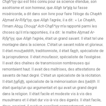
Ch
a
fi^iyy
qui est très connu pour sa science étendue, son
ascétisme et son honneur, que
All
a
h ta^
a
l
a
lui fasse
miséricorde, a dit dans son livre pour faire l’éloge du
Chaykh
A
h
mad Ar-Rif
a
^iyy
, que
All
a
h
l’agrée, il a dit : « Le
Chaykh
,
l’Imam
Ab
ou
Chou
ja
^ Ach-Ch
a
fi^iyy
m’a rapporté parmi les
choses qu’il m’a rapportées, il a dit : le maître
A
h
mad Ar-
R
i
f
a
^iyy
, que
All
a
h
l’agrée, était un grand savant. Il était tel une
montagne dans la science. C’était un savant noble et glorieux.
Il était
mou
h
addith
, traditionniste, il était
fa
qi
h
, spécialiste de
la jurisprudence. Il était
moufassir
, spécialiste de l’exégèse.
Il avait des chaînes de transmission nombreuses qui
remontaient haut. Il avait des maîtrises, des attestations de
savants de haut degré. C’était un spécialiste de la récitation.
Il était
ha
fi
dh
, spécialiste de la mémorisation des
h
ad
i
th
. Il
était quelqu’un qui argumentait et qui avait un grand degré
dans la religion. Il était facile et modeste vis à vis des
musulmans et il était dur vis-à-vis des égarés. Il était facile,