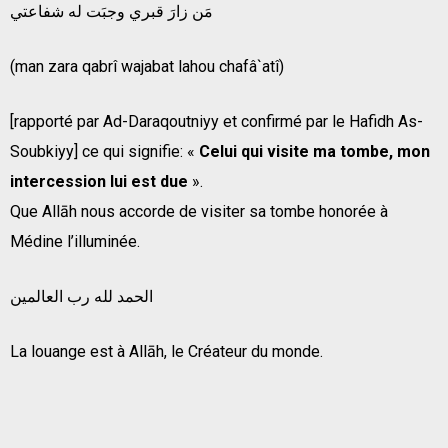
مَن زارَ قبري وجبَت له شفاعتي
(man zara qabrî wajabat lahou chafâ`atî)
[rapporté par Ad-Daraqoutniyy et confirmé par le Hafidh As-
Soubkiyy] ce qui signifie: «
Celui qui visite ma tombe, mon
intercession lui est due
».
Que Allāh nous accorde de visiter sa tombe honorée à
Médine l’illuminée.
الحمد لله رب العالمين
La louange est à Allāh, le Créateur du monde.