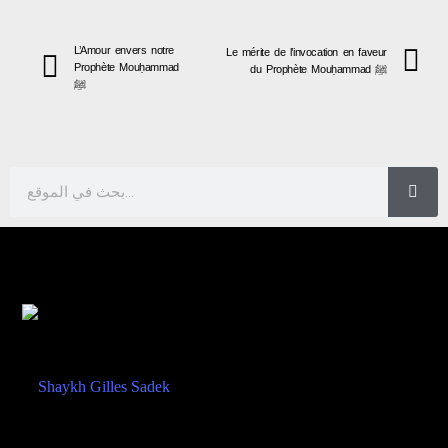
L’Amour envers notre
Le mérite de l’invocation en faveur
Prophète Mouḥammad
du Prophète Mouḥammad ﷺ
ﷺ