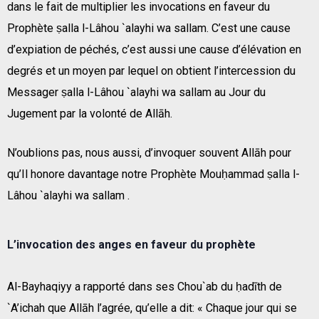
dans le fait de multiplier les invocations en faveur du
Prophète ṣalla l-Lâhou `alayhi wa sallam. C’est une cause
d’expiation de péchés, c’est aussi une cause d’élévation en
degrés et un moyen par lequel on obtient l’intercession du
Messager ṣalla l-Lâhou `alayhi wa sallam au Jour du
Jugement par la volonté de Allāh.
N’oublions pas, nous aussi, d’invoquer souvent Allāh pour
qu’Il honore davantage notre Prophète Mouḥammad ṣalla l-
Lâhou `alayhi wa sallam .
L’invocation des anges en faveur du prophète
Al-Bayhaqiyy a rapporté dans ses Chou`ab du ḥadīth de
`A’ichah que Allāh l’agrée, qu’elle a dit: « Chaque jour qui se