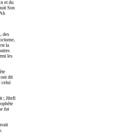
n et du
nuit Son
lAh
, des
octurne,
est la
utres
rmi les
ète
ont dit
 celui
 ; JibrIl
rophète
e fut
avait
s.