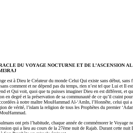
RACLE DU VOYAGE NOCTURNE ET DE L’ASCENSION AL 
MI3RAJ
ge est à Dieu le Créateur du monde Celui Qui existe sans début, sans f
 sans comment et ne dépend pas du temps, rien n’est tel que Lui et Il es
nd et Qui voit, quoi que tu puisses imaginer Dieu en est différent, et q
ion en degré et la préservation de sa communauté de ce qu’il craint pour
accordées à notre maItre MouHammad Al-‘AmIn, l’Honnête, celui qui a
igion de vérité, l’islam la religion de tous les Prophètes du premier ‘Ad
r MouHammad.
ulmans ont pris l’habitude, chaque année de commémorer le Voyage n
ension qui a lieu au cours de la 27ème nuit de Rajab. Durant cette nuit 