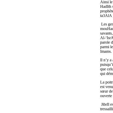
Ainsi l
HadIth s
prophèt
ta3AlA p
Les gens
mouHaddi
savants,
Al-‘IsrA
parole 
parmi l
Imams.
Il n’y a
puisqu’i
que cel
qui dém
La poitr
est ven
sœur de
ouverte 
JibrIl e
tressail