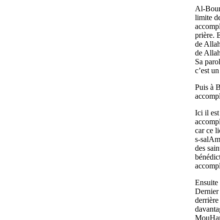
Al-Bour
limite d
accompli
prière. 
de Allah
de Allah
Sa parol
c’est un
Puis à 
accompli
Ici il e
accompl
car ce l
s-salAm
des sai
bénédic
accompl
Ensuite 
Dernier 
derrière
davanta
MouHamm