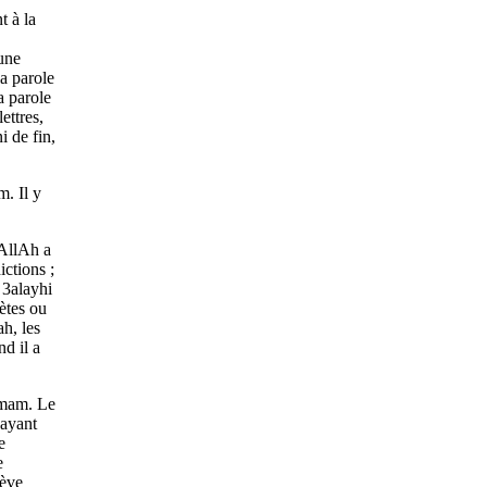
t à la
 une
la parole
a parole
ettres,
i de fin,
. Il y
 AllAh a
ctions ;
 3alayhi
ètes ou
h, les
d il a
’imam. Le
 ayant
e
e
lève