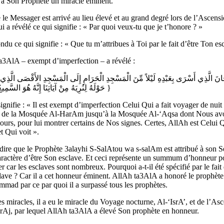
 à Son Prophète un miracle éminent.
le Messager est arrivé au lieu élevé et au grand degré lors de l’Ascensi
i a révélé ce qui signifie : « Par quoi veux-tu que je t’honore ? »
ondu ce qui signifie : « Que tu m’attribues à Toi par le fait d’être Ton es
a3AlA – exempt d’imperfection – a révélé :
حَوْلَهُ لِنُرِيَهُ مِنْ آيَاتِنَا إِنَّهُ هُوَ السَّمِيعُ البَصِيرُ }
ignifie : « Il est exempt d’imperfection Celui Qui a fait voyager de nui
, de la Mosquée Al-HarAm jusqu’à la Mosquée Al-‘Aqsa dont Nous av
tours, pour lui montrer certains de Nos signes. Certes, AllAh est Celui 
t Qui voit ».
-dire que le Prophète 3alayhi S-SalAtou wa s-salAm est attribué à son 
caractère d’être Son esclave. Et ceci représente un summum d’honneur p
 car les esclaves sont nombreux. Pourquoi a-t-il été spécifié par le fait 
lave ? Car il a cet honneur éminent. AllAh ta3AlA a honoré le prophète
ad par ce par quoi il a surpassé tous les prophètes.
s miracles, il a eu le miracle du Voyage nocturne, Al-‘IsrA’, et de l’As
rAj, par lequel AllAh ta3AlA a élevé Son prophète en honneur.