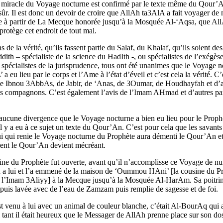
e miracle du Voyage nocturne est confirmé par le texte même du Qour’A
ûr. Il est donc un devoir de croire que AllAh ta3AlA a fait voyager de 
e à partir de La Mecque honorée jusqu’à la Mosquée Al-‘Aqsa, que Al
rotège cet endroit de tout mal.
 de la vérité, qu’ils fassent partie du Salaf, du Khalaf, qu’ils soient des
th – spécialiste de la science du HadIth -, ou spécialistes de l’exégèse
 spécialistes de la jurisprudence, tous ont été unanimes que le Voyage n
’ a eu lieu par le corps et l’Ame à l’état d’éveil et c’est cela la vérité. C’
de Ibnou 3AbbAs, de Jabir, de ‘Anas, de 3Oumar, de Houdhayfah et d’a
es compagnons. C’est également l’avis de l’Imam AHmad et d’autres pa
 aucune divergence que le Voyage nocturne a bien eu lieu pour le Proph
l y a eu à ce sujet un texte du Qour’An. C’est pour cela que les savants 
ui qui renie le Voyage nocturne du Prophète aura démenti le Qour’An et
ent le Qour’An devient mécréant.
ine du Prophète fut ouverte, avant qu’il n’accomplisse ce Voyage de nuit
u a lui et l’a emmené de la maison de ‘Oummou HAni’ [la cousine du P
 l’Imam 3Aliyy] à la Mecque jusqu’à la Mosquée Al-HarAm. Sa poitrin
puis lavée avec de l’eau de Zamzam puis remplie de sagesse et de foi.
st venu à lui avec un animal de couleur blanche, c’était Al-BourAq qui 
li tant il était heureux que le Messager de AllAh prenne place sur son do