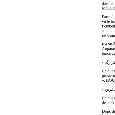
davanta
MouHamm
Parmi le
vu le b
l’embell
soleil q
est beau
Il a vu 
Auparava
parce qu
Ce qui s
prostern
», [sOU
Ce qui s
des méc
Donc dev