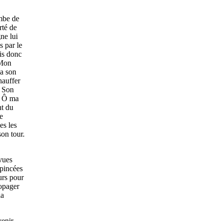
mbe de
rté de
gne lui
s par le
is donc
 Mon
ma son
hauffer
. Son
 « Ô ma
nt du
e
es les
son tour.
vues
 pincées
urs pour
ropager
la
venir.