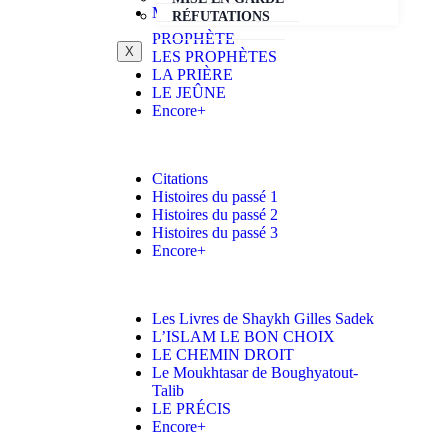
MOUHAMMAD ﷺ LE
RÉFUTATIONS
PROPHÈTE
X
LES PROPHÈTES
LA PRIÈRE
LE JEÛNE
Encore+
Citations
Histoires du passé 1
Histoires du passé 2
Histoires du passé 3
Encore+
Les Livres de Shaykh Gilles Sadek
L’ISLAM LE BON CHOIX
LE CHEMIN DROIT
Le Moukhtasar de Boughyatout-
Talib
LE PRÉCIS
Encore+