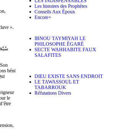
LES INDISPENSABLES
Les histoires des Prophètes
on,
Conseils Aux Époux
Encore+
clave ».
IBNOU TAYMIYAH LE
PHILOSOPHE ÉGARÉ
SECTE WAHHABITE FAUX
SALAFITES
t Son
ons béni
Qui
DIEU EXISTE SANS ENDROIT
LE TAWASSOUL ET
TABARROUK
Seigneur
Réfutations Divers
our le
d’être
cension,