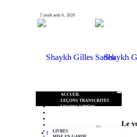
jeudi août 6, 2026
ACCUEIL
LEÇONS TRANSCRITES
LEÇONS VIDÉOS​
AUDIO
PHOTOS
Le v
ENCORE+
LIVRES
LA CROYANCE ISLAMIQUE
MISE EN GARDE