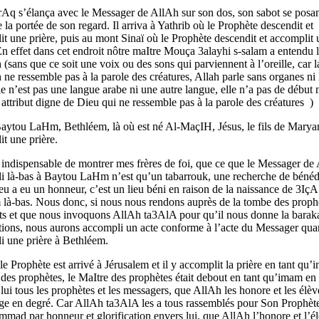
Aq s’élança avec le Messager de AllAh sur son dos, son sabot se posan
e la portée de son regard. Il arriva à Yathrib où le Prophète descendit et
t une prière, puis au mont Sinaï où le Prophète descendit et accomplit
En effet dans cet endroit nôtre maItre Mouça 3alayhi s-salam a entendu 
 (sans que ce soit une voix ou des sons qui parviennent à l’oreille, car l
 ne ressemble pas à la parole des créatures, Allah parle sans organes ni l
e n’est pas une langue arabe ni une autre langue, elle n’a pas de début n
 attribut digne de Dieu qui ne ressemble pas à la parole des créatures )
Baytou LaHm, Bethléem, là où est né Al-MaçIH, Jésus, le fils de Maryam
t une prière.
st indispensable de montrer mes frères de foi, que ce que le Messager de
i là-bas à Baytou LaHm n’est qu’un tabarrouk, une recherche de bénédi
ieu a eu un honneur, c’est un lieu béni en raison de la naissance de 3IçA
 là-bas. Nous donc, si nous nous rendons auprès de la tombe des proph
nts et que nous invoquons AllAh ta3AlA pour qu’il nous donne la baraka
tions, nous aurons accompli un acte conforme à l’acte du Messager quan
i une prière à Bethléem.
le Prophète est arrivé à Jérusalem et il y accomplit la prière en tant qu
des prophètes, le MaItre des prophètes était debout en tant qu’imam en
 lui tous les prophètes et les messagers, que AllAh les honore et les élèv
ge en degré. Car AllAh ta3AlA les a tous rassemblés pour Son Prophèt
ad par honneur et glorification envers lui, que AllAh l’honore et l’é