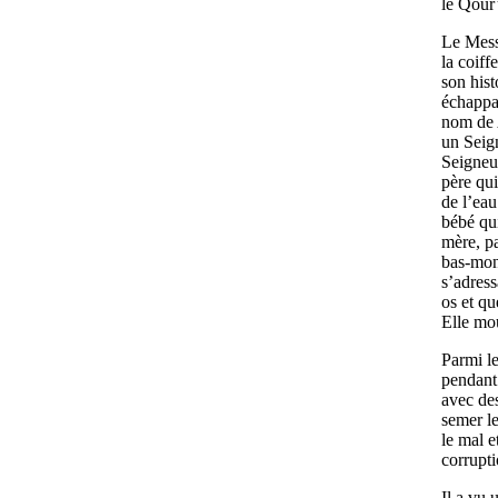
le Qour
Le Mess
la coiff
son hist
échappa 
nom de A
un Seign
Seigneur
père qui
de l’eau
bébé qui
mère, pa
bas-mond
s’adress
os et que
Elle mou
Parmi l
pendant 
avec des
semer le
le mal e
corrupti
Il a vu 