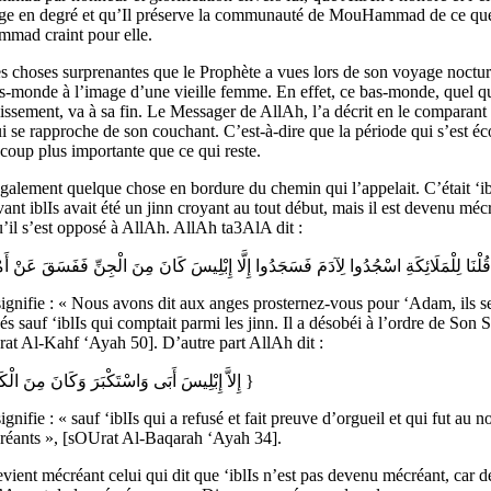
ge en degré et qu’Il préserve la communauté de MouHammad de ce qu
ad craint pour elle.
s choses surprenantes que le Prophète a vues lors de son voyage nocturn
as-monde à l’image d’une vieille femme. En effet, ce bas-monde, quel qu
issement, va à sa fin. Le Messager de AllAh, l’a décrit en le comparant
ui se rapproche de son couchant. C’est-à-dire que la période qui s’est é
coup plus importante que ce qui reste.
également quelque chose en bordure du chemin qui l’appelait. C’était ‘ib
nt iblIs avait été un jinn croyant au tout début, mais il est devenu méc
’il s’est opposé à AllAh. AllAh ta3AlA dit :
ignifie : « Nous avons dit aux anges prosternez-vous pour ‘Adam, ils s
és sauf ‘iblIs qui comptait parmi les jinn. Il a désobéi à l’ordre de Son 
rat Al-Kahf ‘Ayah 50]. D’autre part AllAh dit :
{ إِلاَّ إِبْلِيسَ أَبَى وَاسْتَكْبَرَ وَكَانَ مِنَ الْكَافِرِينَ }
ignifie : « sauf ‘iblIs qui a refusé et fait preuve d’orgueil et qui fut au 
réants », [sOUrat Al-Baqarah ‘Ayah 34].
ient mécréant celui qui dit que ‘iblIs n’est pas devenu mécréant, car d