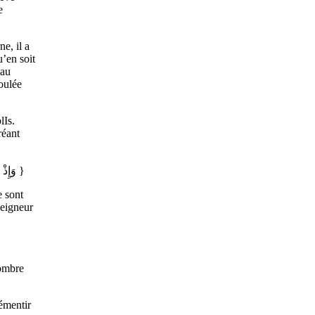
e
e, il a
’en soit
 au
coulée
lIs.
réant
{ وَإِذْ قُلْنَا لِلْمَلَائِكَةِ اسْجُدُوا لِآدَمَ فَسَجَدُوا إِلَّا إِبْلِيسَ كَانَ مِنَ الْجِنِّ فَفَسَقَ عَنْ أَمْرِ رَبِّهِ }
e sont
Seigneur
nombre
émentir