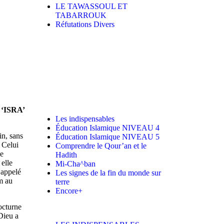
LE TAWASSOUL ET
TABARROUK
Réfutations Divers
‘ISRA’
Les indispensables
Éducation Islamique NIVEAU 4
in, sans
Éducation Islamique NIVEAU 5
t Celui
Comprendre le Qour’an et le
ue
Hadith
 elle
Mi-Cha^ban
 appelé
Les signes de la fin du monde sur
am au
terre
Encore+
octurne
Dieu a