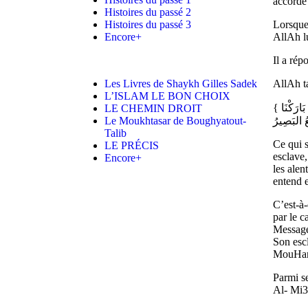
accordé
Histoires du passé 2
Histoires du passé 3
Lorsque 
Encore+
AllAh lu
Il a rép
Les Livres de Shaykh Gilles Sadek
AllAh t
L’ISLAM LE BON CHOIX
{ سُبْحَانَ الَّذِي أَسْرَى بِعَبْدِهِ لَيْلاً مِّنَ الْمَسْجِدِ الْحَرَامِ إِلَى الْمَسْجِدِ الأَقْصَى الَّذِي بَارَكْنَا
LE CHEMIN DROIT
Le Moukhtasar de Boughyatout-
Talib
Ce qui s
LE PRÉCIS
esclave
Encore+
les alen
entend e
C’est-à
par le 
Messager
Son esc
MouHamm
Parmi se
Al- Mi3