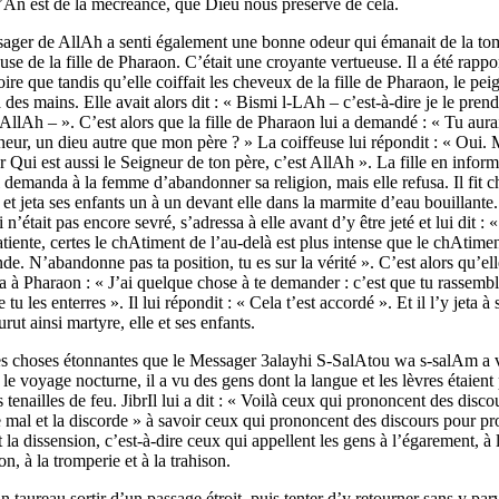
’An est de la mécréance, que Dieu nous préserve de cela.
ager de AllAh a senti également une bonne odeur qui émanait de la to
euse de la fille de Pharaon. C’était une croyante vertueuse. Il a été rappo
oire que tandis qu’elle coiffait les cheveux de la fille de Pharaon, le pei
des mains. Elle avait alors dit : « Bismi l-LAh – c’est-à-dire je le prend
llAh – ». C’est alors que la fille de Pharaon lui a demandé : « Tu aura
eur, un dieu autre que mon père ? » La coiffeuse lui répondit : « Oui.
 Qui est aussi le Seigneur de ton père, c’est AllAh ». La fille en infor
 demanda à la femme d’abandonner sa religion, mais elle refusa. Il fit c
 et jeta ses enfants un à un devant elle dans la marmite d’eau bouillante
 n’était pas encore sevré, s’adressa à elle avant d’y être jeté et lui dit :
tiente, certes le chAtiment de l’au-delà est plus intense que le chAtime
e. N’abandonne pas ta position, tu es sur la vérité ». C’est alors qu’ell
a à Pharaon : « J’ai quelque chose à te demander : c’est que tu rassembl
 tu les enterres ». Il lui répondit : « Cela t’est accordé ». Et il l’y jeta à 
rut ainsi martyre, elle et ses enfants.
es choses étonnantes que le Messager 3alayhi S-SalAtou wa s-salAm a 
le voyage nocturne, il a vu des gens dont la langue et les lèvres étaient
 tenailles de feu. JibrIl lui a dit : « Voilà ceux qui prononcent des disco
 mal et la discorde » à savoir ceux qui prononcent des discours pour p
t la dissension, c’est-à-dire ceux qui appellent les gens à l’égarement, à 
on, à la tromperie et à la trahison.
un taureau sortir d’un passage étroit, puis tenter d’y retourner sans y par