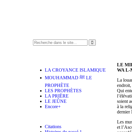
LE MI
LA CROYANCE ISLAMIQUE
WA L-
MOUHAMMAD ﷺ LE
La louan
PROPHÈTE
endroit,
LES PROPHÈTES
Qui ente
LA PRIÈRE
l’élévat
LE JEÛNE
soient 
Encore+
à la rel
dernie
Les mus
Citations
et l’Asc
Histoires du passé 1