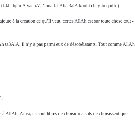
 l-khalqi mA yachA’, ‘inna l-LAha 3alA koulli chay’in qadIr )
joute à la création ce qu’Il veut, certes AllAh est sur toute chose tout -
llAh ta3AlA. Il n’y a pas parmi eux de désobéissants. Tout comme AllAh
].
à AllAh. Ainsi, ils sont libres de choisir mais ils ne choisissent que