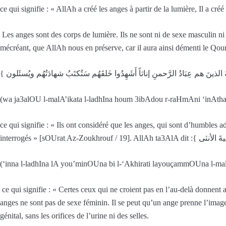
ce qui signifie : « AllAh a créé les anges à partir de la lumière, Il a cré
Les anges sont des corps de lumière. Ils ne sont ni de sexe masculin ni 
mécréant, que AllAh nous en préserve, car il aura ainsi démenti le Qou
(wa ja3alOU l-malA’ikata l-ladhIna houm 3ibAdou r-raHmAni ‘inAt
ce qui signifie : « Ils ont considéré que les anges, qui sont d’humbles a
(‘inna l-ladhIna lA you’minOUna bi l-‘Akhirati layouçammOUna l-malA
ce qui signifie : « Certes ceux qui ne croient pas en l’au-delà donn
anges ne sont pas de sexe féminin. Il se peut qu’un ange prenne l’ima
génital, sans les orifices de l’urine ni des selles.