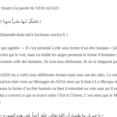
Quant à la parole de AllAh ta3AlA :
{ فتَمَثَّلَ لـها بشَراً سَوِيا }
(fatamath-thala lahA bacharan sawiyyA )
qui signifie : « Il s’est présenté à elle sous forme d’un être humain » 
celui qui le voit, mais en réalité les anges prennent la forme d’hommes 
comme celle des humains. Ils sont tous obéissants, ils ne se fatiguent p
AllAh les a créés sous différentes formes mais tous ont des ailes. Le mini
salAm était venu au Messager de AllAh alors qu’il était à La Mecque d
sous la forme d’un être humain ou bien il entendait sa voix sans qu’il ne
lui a couvert ce qui se trouve entre l’Est et l’Ouest. C’est alors que le
:
« يا جبريل ما ظننتُ أن اللهَ تعالى خلَقَ أحداً على هذه الصورةِ »