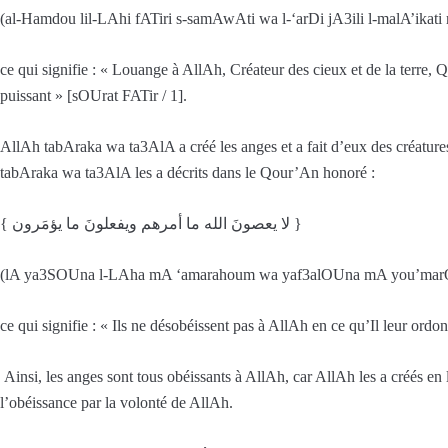
(al-Hamdou lil-LAhi fATiri s-samAwAti wa l-‘arDi jA3ili l-malA’ikati
ce qui signifie : « Louange à AllAh, Créateur des cieux et de la terre, Qu
puissant » [sOUrat FATir / 1].
AllAh tabAraka wa ta3AlA a créé les anges et a fait d’eux des créatur
tabAraka wa ta3AlA les a décrits dans le Qour’An honoré :
{ لا يعصونَ الله ما أمرهم ويفعلونَ ما يؤمَرون }
(lA ya3SOUna l-LAha mA ‘amarahoum wa yaf3alOUna mA you’mar
ce qui signifie : « Ils ne désobéissent pas à AllAh en ce qu’Il leur ord
Ainsi, les anges sont tous obéissants à AllAh, car AllAh les a créés en le
l’obéissance par la volonté de AllAh.