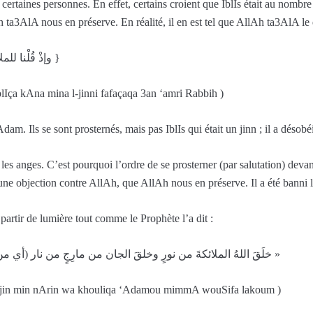
ertaines personnes. En effet, certains croient que IblIs était au nombre
h ta3AlA nous en préserve. En réalité, il en est tel que AllAh ta3AlA le d
{ وإذْ قُلْنا للملائكةِ اسجُدُوا لآدَمَ فَسَجَدُوا إلاَّ إبليسَ كانَ مِنَ الجِنِّ ففَسَقَ عن أمرِ رَبِّه }
lIça kAna mina l-jinni fafaçaqa 3an ‘amri Rabbih )
am. Ils se sont prosternés, mais pas IblIs qui était un jinn ; il a désob
vec les anges. C’est pourquoi l’ordre de se prosterner (par salutation) de
 une objection contre AllAh, que AllAh nous en préserve. Il a été banni l
tir de lumière tout comme le Prophète l’a dit :
« خلَقَ اللهُ الملائكةَ من نورٍ وخلقَ الجان من مارِجٍ من نار (أي من لـهيبِ النارِ الصافي) وخلقَ ءادَمَ مما وصفَ لكم (أي من ماءٍ وتراب) »
rijin min nArin wa khouliqa ‘Adamou mimmA wouSifa lakoum )