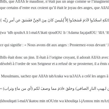
IblIs, que AllAh le maudisse, n’était pas un ange comme se l’imaginent c
que certains d’entre eux croient qu’il était le joyau des anges, que AllA
(wa ‘idh qoulnA li l-malA’ikati sjoudOU li-‘Adama façajadOU ‘illA ‘ib
ce qui signifie : « Nous avons dit aux anges : Prosternez-vous devant ‘Ad
IblIs était donc un jinn. Il était à l’origine croyant, il adorait AllAh a
désobéi à l’ordre de son Seigneur et a refusé de se prosterner, il a émis
Musulmans, sachez que AllAh tabAraka wa ta3AlA a créé les anges à par
(khouliqati l-malA’ikatou min nOUrin wa khouliqa l-jAnnou min mA