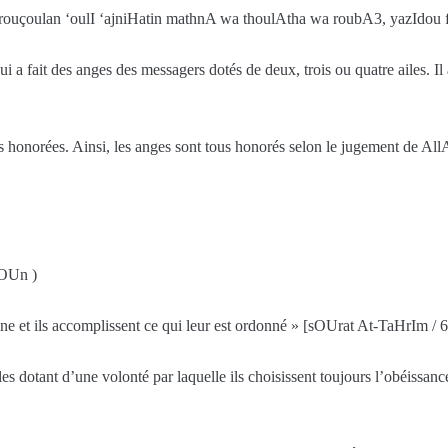
 rouçoulan ‘oulI ‘ajniHatin mathnA wa thoulAtha wa roubA3, yazIdou fi
i a fait des anges des messagers dotés de deux, trois ou quatre ailes. Il a
es honorées. Ainsi, les anges sont tous honorés selon le jugement de A
OUn )
onne et ils accomplissent ce qui leur est ordonné » [sOUrat At-TaHrIm / 6
s dotant d’une volonté par laquelle ils choisissent toujours l’obéissance 