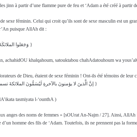
é les jinn à partir d’une flamme pure de feu et ‘Adam a été créé à partir de
de sexe féminin. Celui qui croit qu’ils sont de sexe masculin est un gran
r’An puisque AllAh dit :
{ وَجَعَلوا الملائكَةَ الذينَ هم عِبَادُ الرَّحمنِ إناثاً أَشَهِدُوا خَلقَهُم سَتُكتَبُ شهادَتُهُم ويُسئَلون }
han, achahidOU khalqahoum, satouktabou chahAdatouhoum wa yous’a
dorateurs de Dieu, étaient de sexe féminin ! Ont-ils été témoins de leur c
interrogés » [sOUrat Az-Zoukhrouf / 19]. AllAh ta3AlA dit :{ إنَّ الَّذينَ لا يؤمنونَ بالآخرةِ لَيُسَمُّونَ الملائكةَ تسميةَ الأنثى }
’ikata tasmiyata l-‘ounthA )
ent aux anges des noms de femmes » [sOUrat An-Najm / 27]. Ainsi, AllA
ge d’un homme des fils de ‘Adam. Toutefois, ils ne prennent pas la for