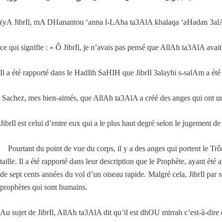
(yA JibrIl, mA DHanantou ‘anna l-LAha ta3AlA khalaqa ‘aHadan 3al
ce qui signifie : « Ô JibrIl, je n’avais pas pensé que AllAh ta3AlA avai
Il a été rapporté dans le HadIth SaHIH que JibrIl 3alayhi s-salAm a été 
Sachez, mes bien-aimés, que AllAh ta3AlA a créé des anges qui ont un 
JibrIl est celui d’entre eux qui a le plus haut degré selon le jugement de
Pourtant du point de vue du corps, il y a des anges qui portent le Trôn
taille. Il a été rapporté dans leur description que le Prophète, ayant été 
de sept cents années du vol d’un oiseau rapide. Malgré cela, JibrIl par 
prophètes qui sont humains.
Au sujet de JibrIl, AllAh ta3AlA dit qu’il est dhOU mirrah c’est-à-dire qu