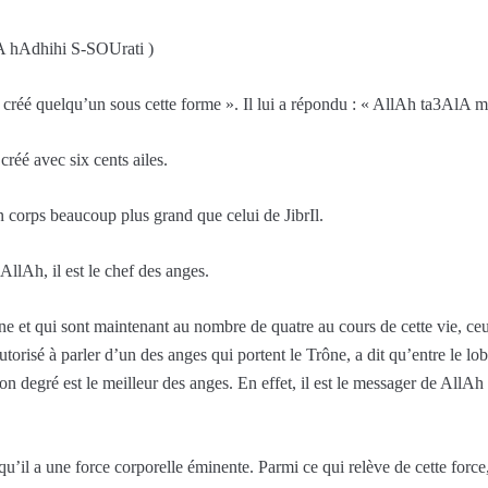
A hAdhihi S-SOUrati )
t créé quelqu’un sous cette forme ». Il lui a répondu : « AllAh ta3AlA m’
créé avec six cents ailes.
corps beaucoup plus grand que celui de JibrIl.
 AllAh, il est le chef des anges.
e et qui sont maintenant au nombre de quatre au cours de cette vie, ceu
autorisé à parler d’un des anges qui portent le Trône, a dit qu’entre le lo
son degré est le meilleur des anges. En effet, il est le messager de AllA
’il a une force corporelle éminente. Parmi ce qui relève de cette force, c