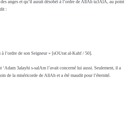
 des anges et qu’il aurait désobéi à l’ordre de AllAh ta3AlA, au point
it :
éi à l’ordre de son Seigneur » [sOUrat al-Kahf / 50].
vant ‘Adam 3alayhi s-salAm l’avait concerné lui aussi. Seulement, il a
oin de la miséricorde de AllAh et a été maudit pour l’éternité.