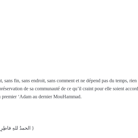
 sans fin, sans endroit, sans comment et ne dépend pas du temps, rien n’
 la préservation de sa communauté de ce qu’il craint pour elle soient a
tes du premier ‘Adam au dernier MouHammad.
{ الحمدُ للهِ فاطِرِ السمواتِ والأرضِ جاعلِ الملائكةِ رسلاً أولي أجنحةٍ مثنى وثُلاثَ ورُباعَ }