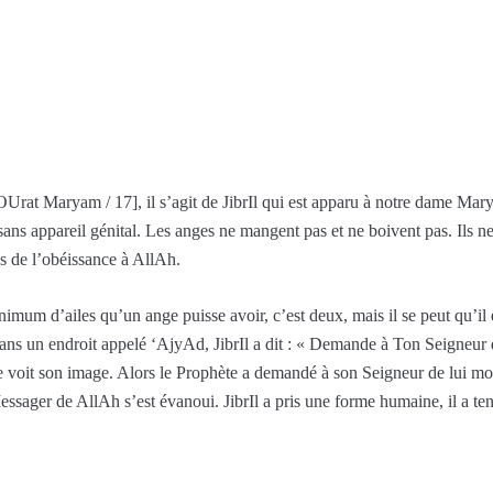
[sOUrat Maryam / 17], il s’agit de JibrIl qui est apparu à notre dame Ma
sans appareil génital. Les anges ne mangent pas et ne boivent pas. Ils ne
as de l’obéissance à AllAh.
mum d’ailes qu’un ange puisse avoir, c’est deux, mais il se peut qu’il en 
ans un endroit appelé ‘AjyAd, JibrIl a dit : « Demande à Ton Seigneur 
 voit son image. Alors le Prophète a demandé à son Seigneur de lui montrer
 Messager de AllAh s’est évanoui. JibrIl a pris une forme humaine, il a te