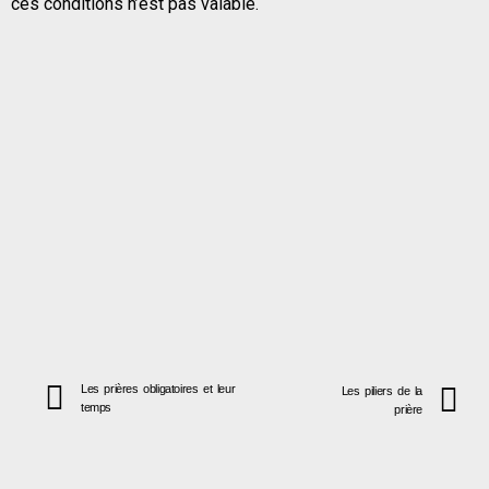
ces conditions n’est pas valable.
Les prières obligatoires et leur
Les piliers de la
temps
prière