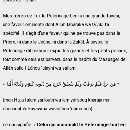
Mes frères de Foi, le Pèlerinage béni a une grande faveur,
une faveur éminente dont Allāh tabâraka wa ta`ālā l’a
spécifié. Il s’agit d’une faveur qui ne se trouve pas dans la
Prière, ni dans le Jeûne, ni dans la Zakât. À savoir, le
Pèlerinage dit mabrôur expie les grands et les petits péchés,
tout comme cela est parvenu dans le ḥadīth du Messager de
Allāh ṣalla l-Lâhou `alayhi wa sallam:
« مَنْ حَجَّ فَلَمْ يَرْفُثْ ولَمْ يَفْسُقْ خَرَجَ مِنْ ذُنُوبِهِ كَيَوْمَ وَلَدَتْهُ أُمُّهُ »
(man Ḥajja falam yarfouth wa lam yafsouq kharaja min
dhounôubihi kayawma waladthou ‘oummouh)
ce qui signifie: «
Celui qui accomplit le Pèlerinage tout en