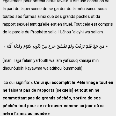
Également, pour obtenir cette faveur, il est une condition de
la part de la personne de se garder de la mécréance sous
toutes ses formes ainsi que des grands péchés et du
rapport sexuel tant qu’elle est en rituel. Tout cela est compris
de la parole du Prophète ṣalla l-Lâhou `alayhi wa sallam:
« مَنْ حَجَّ فَلَمْ يَرْفُثْ ولَمْ يَفْسُقْ خَرَجَ مِنْ ذُنُوبِهِ كَيَوْمَ وَلَدَتْهُ أُمُّهُ »
(man Ḥajja falam yarfouth wa lam yafsouq kharaja min
dhounôubihi kayawma waladthou ‘oummouh)
ce qui signifie: «
Celui qui accomplit le Pèlerinage tout en
ne faisant pas de rapports [sexuels] et tout en ne
commettant pas de grands péchés, sortira de ses
péchés tout pour se retrouver comme au jour où sa
mère l’a mis au monde
»