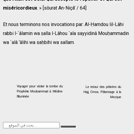
miséricordieux
. » [sôurat An-Niçâ’ / 64]
Et nous terminons nos invocations par: Al-Ḥamdou lil-Lâhi
rabbi l-`âlamin wa ṣalla l-Lâhou `ala sayyidinâ Mouḥammadin
wa `alâ ‘âlihi wa saḥbihi wa sallam.
Voyager pour visiter la tombe du
Le retour des pèlerins du
Prophète Mouḥammad à Médine
Hajj, Omra. Pèlerinage à la
l’illuminée
Mecque