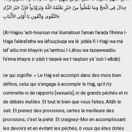
جِدَالَ فِي الْحَجِّ وَمَا تَفْعَلُواْ مِنْ خَيْرٍ يَعْلَمْهُ اللّهُ وَتَزَوَّدُواْ فَإِنَّ خَيْرَ الزَّادِ
التَّقْوَى وَاتَّقُونِ يَا أُوْلِي الأَلْبَابِ﴾
(Al-Ḥajjou ‘ach-houroun ma`lôumâtoun faman faraḍa fîhinna l-
Ḥajja falârafatha wa lâfouçôuqa wa lâ jidâla fi l-Ḥajji wa mâ
taf`alôu min khayrin ya`lamhou l-Lâhou wa tazawwadôu
fa‘inna khayra z-zâdi t-taqwâ wa t-taqôuni yâ ‘ouli l-albâb)
ce qui signifie: « Le Ḥajj est accompli dans des mois bien
définis, celui qui s’engage à accomplir le Ḥajj, qu’il n’y
commette ni de rapports [sexuels], ni de grands péchés et ni
de débats inutiles. Et tout le bien que vous faites, Allāh le
sait. Et prenez des provisions, certes la meilleure des
provisions, c’est la piété. Et craignez-Moi en accomplissant
les devoirs et en évitant les péchés, ô vous qui êtes dotés