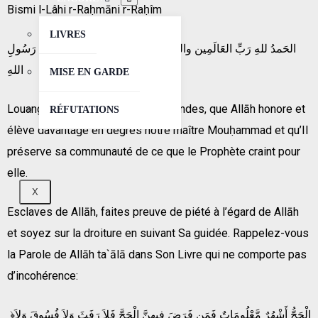
Bismi l-Lâhi r-Raḥmāni r-Raḥîm
LIVRES
الحَمدُ للهِ رَبِّ العَالَمِين والصَّلاةُ والسَّلامُ عَلى سَيِّدِنَا مُحَمَّدٍ رَسُولِ
اللهِ
MISE EN GARDE
Louanges à Allāh Seigneur des mondes, que Allāh honore et
RÉFUTATIONS
élève davantage en degrés notre maître Mouḥammad et qu’Il
préserve sa communauté de ce que le Prophète craint pour
elle.
X
Esclaves de Allāh, faites preuve de piété à l’égard de Allāh
et soyez sur la droiture en suivant Sa guidée. Rappelez-vous
la Parole de Allāh ta`ālā dans Son Livre qui ne comporte pas
d’incohérence:
﴿الْحَجُّ أَشْهُرٌ مَّعْلُومَاتٌ فَمَن فَرَضَ فِيهِنَّ الْحَجَّ فَلاَ رَفَثَ وَلاَ فُسُوقَ وَلاَ