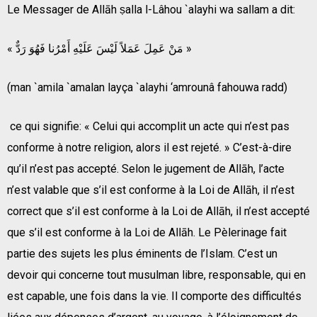
Le Messager de Allāh ṣalla l-Lâhou `alayhi wa sallam a dit:
« مَنْ عَمِلَ عَمَلاً لَيْسَ عَلَيْهِ أَمْرُنا فَهُوَ رَدٌّ »
(man `amila `amalan layça `alayhi ‘amrounâ fahouwa radd)
ce qui signifie: « Celui qui accomplit un acte qui n’est pas
conforme à notre religion, alors il est rejeté. » C’est-à-dire
qu’il n’est pas accepté. Selon le jugement de Allāh, l’acte
n’est valable que s’il est conforme à la Loi de Allāh, il n’est
correct que s’il est conforme à la Loi de Allāh, il n’est accepté
que s’il est conforme à la Loi de Allāh. Le Pèlerinage fait
partie des sujets les plus éminents de l’Islam. C’est un
devoir qui concerne tout musulman libre, responsable, qui en
est capable, une fois dans la vie. Il comporte des difficultés