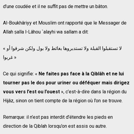
d’une coudée et il ne suffit pas de mettre un bâton.
Al-Boukhâriyy et Mouslim ont rapporté que le Messager de
Allah ṣalla l-Lâhou `alayhi wa sallam a dit:
« لا تستقبلوا القبلة ولا تستدبروها بغائط ولا بول ولكن شرقوا أو
غربوا »
Ce qui signifie: «
Ne faites pas face à la Qiblâh et ne lui
tourner pas le dos pour uriner ou déféquer mais dirigez
vous vers l’est ou l’ouest
», c’est-à-dire dans la région du
Hijâz, sinon on tient compte de la région où l’on se trouve.
Remarque: il n’est pas interdit d’étendre les pieds en
direction de la Qiblah lorsqu’on est assis ou autre.