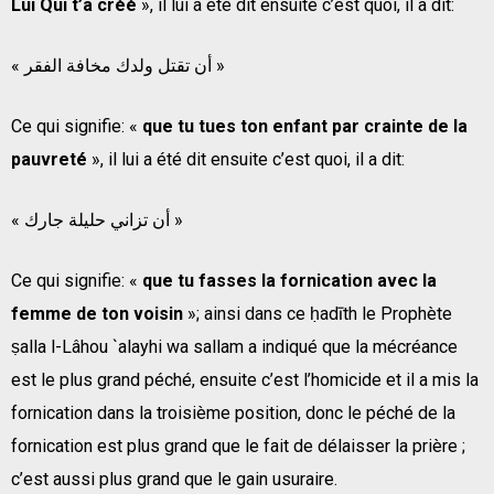
Lui Qui t’a créé
», il lui a été dit ensuite c’est quoi, il a dit:
« أن تقتل ولدك مخافة الفقر »
Ce qui signifie: «
que tu tues ton enfant par crainte de la
pauvreté
», il lui a été dit ensuite c’est quoi, il a dit:
« أن تزاني حليلة جارك »
Ce qui signifie: «
que tu fasses la fornication avec la
femme de ton voisin
»; ainsi dans ce ḥadīth le Prophète
ṣalla l-Lâhou `alayhi wa sallam a indiqué que la mécréance
est le plus grand péché, ensuite c’est l’homicide et il a mis la
fornication dans la troisième position, donc le péché de la
fornication est plus grand que le fait de délaisser la prière ;
c’est aussi plus grand que le gain usuraire.