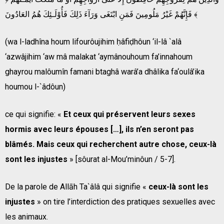
فَإِنَّهُمْ غَيْرُ مَلُومِينَ فَمَنِ ابْتَغَى وَرَآءَ ذَلِكَ فَأُوْلَـئِكَ هُمُ العَادُونَ ﴾
(wa l-ladhîna houm lifourôujihim ḥâfiḍhôun ‘il-lâ `alâ
‘azwâjihim ‘aw mâ malakat ‘aymânouhoum fa’innahoum
ghayrou malôumîn famani btaghâ warâ’a dhâlika fa‘oulâ’ika
houmou l-`âdôun)
ce qui signifie: «
Et ceux qui préservent leurs sexes
hormis avec leurs épouses […], ils n’en seront pas
blâmés. Mais ceux qui recherchent autre chose, ceux-là
sont les injustes
» [sôurat al-Mou’minôun / 5-7].
De la parole de Allāh Ta`âlâ qui signifie «
ceux-là sont les
injustes
» on tire l’interdiction des pratiques sexuelles avec
les animaux.