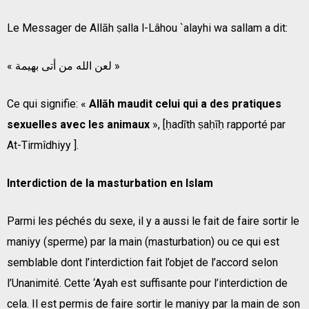
Le Messager de Allāh ṣalla l-Lâhou `alayhi wa sallam a dit:
« لعن الله من أتى بهيمة »
Ce qui signifie: «
Allāh maudit celui qui a des pratiques
sexuelles avec les animaux
», [ḥadīth ṣaḥīḥ rapporté par
At-Tirmîdhiyy ].
Interdiction de la masturbation en Islam
Parmi les péchés du sexe, il y a aussi le fait de faire sortir le
maniyy (sperme) par la main (masturbation) ou ce qui est
semblable dont l’interdiction fait l’objet de l’accord selon
l’Unanimité. Cette ‘Ayah est suffisante pour l’interdiction de
cela. Il est permis de faire sortir le maniyy par la main de son