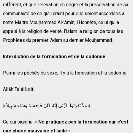
différent, et que l’élévation en degré et la préservation de sa
communauté de ce qu’il craint pour elle soient accordées à
notre Maître Mouḥammad Al-’Amîn, l’Honnête, celui qui a
appelé à la religion de vérité, l’islam la religion de tous les
Prophètes du premier ‘Adam au dernier Mouḥammad.
Interdiction de la fornication et de la sodomie
Parmi les péchés du sexe, il y a la fornication et la sodomie.
Allāh Ta`âlâ dit:
﴿ وَلاَ تَقْرَبُواْ الزِّنَى إِنَّهُ كَانَ فَاحِشَةً وَسَاء سَبِيلاً ﴾
Ce qui signifie: «
Ne pratiquez pas la fornication car c’est
une chose mauvaise et laide
».