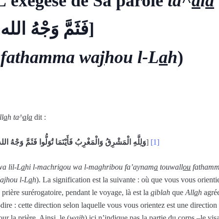
L’exégèse de Sa parole
ta^
a
l
a
[فَثَمَّ وَجْهُ الله]
(
fathamma wa
j
hou l-L
a
h
)
ll
a
h ta^
a
l
a
dit :
وَلِلَّهِ الْمَشْرِقُ وَالْمَغْرِبُ فَأَيْنَمَا تُوَلُّوا فَثَمَّ وَجْهُ الل
]
[1]
wa lil-L
a
hi l-machri
q
ou wa l-maghribou fa’aynam
a
touwall
ou
fatham
a
j
hou l-L
a
h
). La signification est la suivante : où que vous vous orient
a prière surérogatoire, pendant le voyage, là est la
q
iblah
que
All
a
h
agrée
-dire : cette direction selon laquelle vous vous orientez est une direction
our la prière. Ainsi, le (
wa
j
h
) ici n’indique pas la partie du corps –le vis