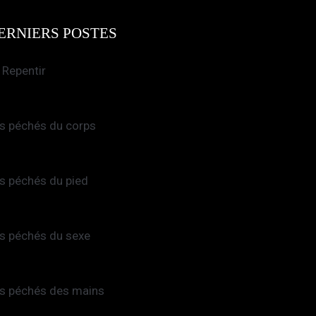
ERNIERS POSTES
 Repentir
s péchés du corps
s péchés du pied
s péchés du sexe
s péchés des mains