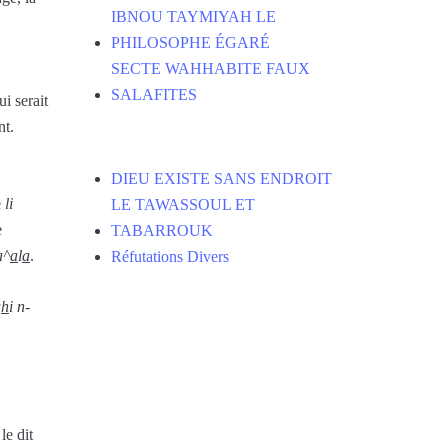
IBNOU TAYMIYAH LE
PHILOSOPHE ÉGARÉ
SECTE WAHHABITE FAUX
SALAFITES
ui serait
nt.
DIEU EXISTE SANS ENDROIT
e
li
LE TAWASSOUL ET
e
TABARROUK
a^
a
l
a
.
Réfutations Divers
a
h
i n-
le dit