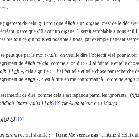
ace–.
e jugement de celui qui croit que
All
a
h
a un organe, c’est de le déclarer
écréant, parce que s’Il avait un organe, Il serait semblable à nous et il L
ossible tout ce qui nous est possible à nous, par exemple l’anéantisseme
l se peut que par le mot (
wa
j
h
), on veuille dire l’objectif visé pour avoir
’agrément de
All
a
h ta^
a
l
a
, comme si on dit : « J’ai fait telle et telle chos
a
j
hi l-L
a
h
», cela signifie : « J’ai fait telle et telle chose par recherche d
’agrément de
All
a
h
», c’est-à-dire en me conformant à l’ordre de
All
a
h t
l est interdit de dire, comme cela s’est répandu parmi les ignorants : (
‘ift
a
fidhah linar
a
wa
j
ha l-L
a
h
)
[2]
car
All
a
h ta^
a
l
a
dit à
M
ou
ç
a
:
لَنْ تَرَانِ
]
[3]
an tar
a
n
i
) ce qui signifie : «
Tu ne Me verras pas
», même si celui qui 