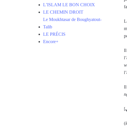
L’ISLAM LE BON CHOIX
f
LE CHEMIN DROIT
Le Moukhtasar de Boughyatout-
L
Talib
m
LE PRÉCIS
p
Encore+
I
l
w
l
I
n
[
ي
(
l