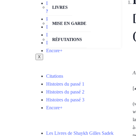
LA CROYANCE ISLAMIQUE
LIVRES
MOUHAMMAD ﷺ LE
PROPHÈTE
MISE EN GARDE
LES PROPHÈTES
LA PRIÈRE
RÉFUTATIONS
LE JEÛNE
Encore+
X
A
Citations
Histoires du passé 1
[
ه
Histoires du passé 2
Histoires du passé 3
(
Encore+
w
l
à
Les Livres de Shaykh Gilles Sadek
p