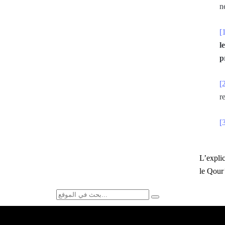
n
[
l
p
[
r
[
L’explic
le Qour