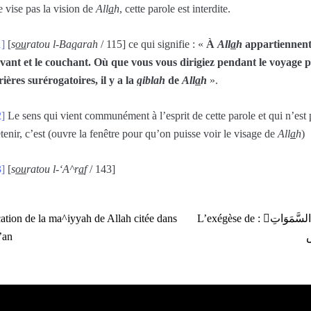
e vise pas la vision de
All
a
h
, cette parole est interdite.
1]
[
s
ou
ratou l-Ba
q
arah
/ 115] ce qui signifie : «
À
All
a
h
appartiennent
evant et le couchant. Où que vous vous dirigiez pendant le voyage 
rières surérogatoires, il y a la
q
iblah
de
All
a
h
».
2]
Le sens qui vient communément à l’esprit de cette parole et qui n’est 
etenir, c’est (ouvre la fenêtre pour qu’on puisse voir le visage de
All
a
h
)
3]
[
s
ou
ratou l-‘A^r
a
f
/ 143]
ation de la ma^iyyah de Allah citée dans
L’exégèse de : اللهُ نُورُ السَّمَوَاتِ
’an