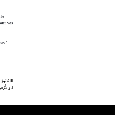
 le
pour vos
pas à
وَالأَرْض