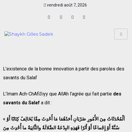
vendredi août 7, 2026
L’existence de la bonne innovation à partir des paroles des
savants du Salaf
L’Imam Ach-ChAfi3iyy que AllAh l’agrée qui fait partie
des
savants du Salaf
a dit :
«
اَلْمُحْدَثَاتُ مِنَ الأُمُورِ ضَرْبَانِ أَحَدُهُمَا مَا أُحْدِثَ مِمَّا يُخَالِفُ كِتَابًا أَوْ
سُنَّةً أَوْ إِجْماعًا أَوْ أَثَرًا فَهَذِهِ البِدْعَةُ الضَّلالَةُ والثَّانِيَةُ ما أُحْدِثَ مِنَ