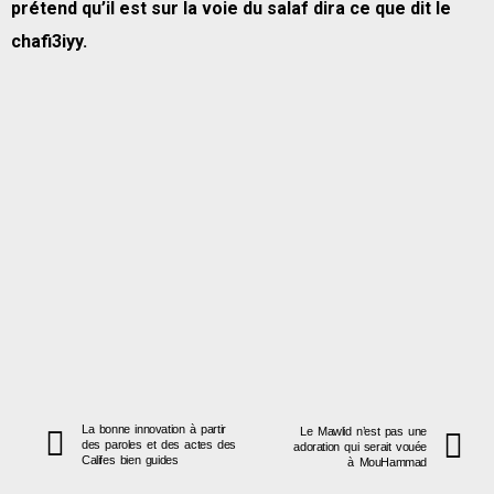
prétend qu’il est sur la voie du salaf dira ce que dit le
chafi3iyy.
La bonne innovation à partir
Le Mawlid n’est pas une
des paroles et des actes des
adoration qui serait vouée
Califes bien guides
à MouHammad