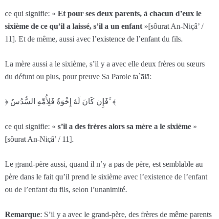
ce qui signifie: «
Et pour ses deux parents, à chacun d’eux le
sixième de ce qu’il a laissé, s’il a un enfant
»[sôurat An-Niçâ’ /
11]. Et de même, aussi avec l’existence de l’enfant du fils.
La mère aussi a le sixième, s’il y a avec elle deux frères ou sœurs
du défunt ou plus, pour preuve Sa Parole ta`ālā:
﴿ فَإِن كَانَ لَهُ إِخْوَةٌ فَلِأُمِّهِ السُّدُسُ ۚ ﴾
ce qui signifie: «
s’il a des frères alors sa mère a le sixième
»
[sôurat An-Niçâ’ / 11].
Le grand-père aussi, quand il n’y a pas de père, est semblable au
père dans le fait qu’il prend le sixième avec l’existence de l’enfant
ou de l’enfant du fils, selon l’unanimité.
Remarque
: S’il y a avec le grand-père, des frères de même parents