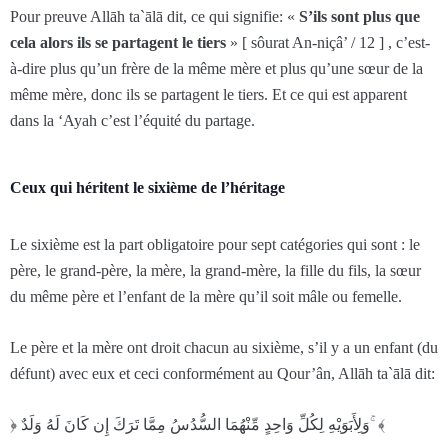
Pour preuve Allāh ta`ālā dit, ce qui signifie: «
S’ils sont plus que
cela alors ils se partagent le tiers
» [ sôurat An-niçâ’ / 12 ] , c’est-
à-dire plus qu’un frère de la même mère et plus qu’une sœur de la
même mère, donc ils se partagent le tiers. Et ce qui est apparent
dans la ‘Ayah c’est l’équité du partage.
Ceux qui héritent le sixième de l’héritage
Le sixième est la part obligatoire pour sept catégories qui sont : le
père, le grand-père, la mère, la grand-mère, la fille du fils, la sœur
du même père et l’enfant de la mère qu’il soit mâle ou femelle.
Le père et la mère ont droit chacun au sixième, s’il y a un enfant (du
défunt) avec eux et ceci conformément au Qour’ân, Allāh ta`ālā dit:
﴿ وَلِأَبَوَيْهِ لِكُلِّ وَاحِدٍ مِّنْهُمَا السُّدُسُ مِمَّا تَرَ‌كَ إِن كَانَ لَهُ وَلَدٌ ۚ ﴾