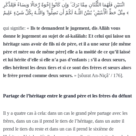
اثْنَتَيْنِ فَلَهُمَا الثُّلُثَانِ مِمَّا تَرَ‌كَ ۚ وَإِن كَانُوا إِخْوَةً رِّ‌جَالًا وَنِسَاءً فَلِلذَّكَرِ‌
مِثْلُ حَظِّ الْأُنثَيَيْنِ ۗ يُبَيِّنُ اللَّـهُ لَكُمْ أَن تَضِلُّوا ۗ وَاللَّـهُ بِكُلِّ شَيْءٍ عَلِيمٌ ﴾
qui signifie: «
Ils te demandent le jugement, dis Allāh vous
donne le jugement au sujet de al-kalâlah: Et celui qui laisse un
héritage sans avoir de fils ni de père, et il a une sœur [de même
père et mère ou de même père] elle a la moitié de ce qu’il laissé
et lui hérite d’elle si elle n’a pas d’enfants ; s’il a deux sœurs,
elles héritent les deux tiers et si ce sont des frères et sœurs alors
le frère prend comme deux sœurs.
» [sôurat An-Niçâ’ / 176].
Partage de l’héritage entre le grand père et les frères du défunt
Il y a quatre cas à cela: dans un cas le grand père partage avec les
frères, dans un cas il prend le tiers de l’héritage, dans un autre il
prend le tiers du reste et dans un cas il prend le sixième de