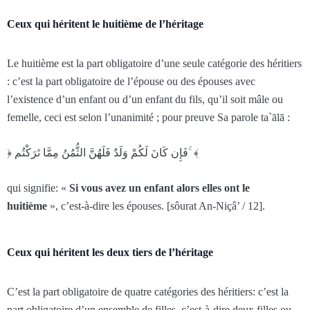
Ceux qui héritent le huitième de l’héritage
Le huitième est la part obligatoire d’une seule catégorie des héritiers
: c’est la part obligatoire de l’épouse ou des épouses avec
l’existence d’un enfant ou d’un enfant du fils, qu’il soit mâle ou
femelle, ceci est selon l’unanimité ; pour preuve Sa parole ta`ālā :
﴿ فَإِن كَانَ لَكُمْ وَلَدٌ فَلَهُنَّ الثُّمُنُ مِمَّا تَرَ‌كْتُم ۚ ﴾
qui signifie: «
Si vous avez un enfant alors elles ont le
huitième
», c’est-à-dire les épouses. [sôurat An-Niçâ’ / 12].
Ceux qui héritent les deux tiers de l’héritage
C’est la part obligatoire de quatre catégories des héritiers: c’est la
part obligatoire d’un ensemble de filles, c’est-à-dire deux filles ou