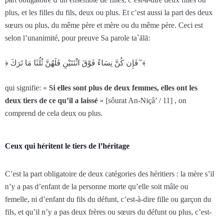
plus, et les filles du fils, deux ou plus. Et c’est aussi la part des deux
sœurs ou plus, du même père et mère ou du même père. Ceci est
selon l’unanimité, pour preuve Sa parole ta`ālā:
﴿ فَإِن كُنَّ نِسَاءً فَوْقَ اثْنَتَيْنِ فَلَهُنَّ ثُلُثَا مَا تَرَ‌كَ ۖ ﴾
qui signifie: «
Si elles sont plus de deux femmes, elles ont les
deux tiers de ce qu’il a laissé
» [sôurat An-Niçâ’ / 11] , on
comprend de cela deux ou plus.
Ceux qui héritent le tiers de l’héritage
C’est la part obligatoire de deux catégories des héritiers : la mère s’il
n’y a pas d’enfant de la personne morte qu’elle soit mâle ou
femelle, ni d’enfant du fils du défunt, c’est-à-dire fille ou garçon du
fils, et qu’il n’y a pas deux frères ou sœurs du défunt ou plus, c’est-