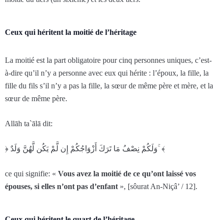
Ceux qui héritent la moitié de l’héritage
La moitié est la part obligatoire pour cinq personnes uniques, c’est-
à-dire qu’il n’y a personne avec eux qui hérite : l’époux, la fille, la
fille du fils s’il n’y a pas la fille, la sœur de même père et mère, et la
sœur de même père.
Allāh ta`ālā dit:
﴿ وَلَكُمْ نِصْفُ مَا تَرَ‌كَ أَزْوَاجُكُمْ إِن لَّمْ يَكُن لَّهُنَّ وَلَدٌ ۚ ﴾
ce qui signifie: «
Vous avez la moitié de ce qu’ont laissé vos
épouses, si elles n’ont pas d’enfant
», [sôurat An-Niçâ’ / 12].
Ceux qui héritent le quart de l’héritage