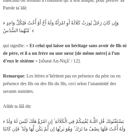
masculin ou féminin à condition qu’il soit unique, pour preuve Sa
Parole ta`ālā:
﴿ وَإِن كَانَ رَ‌جُلٌ يُورَ‌ثُ كَلَالَةً أَوِ امْرَ‌أَةٌ وَلَهُ أَخٌ أَوْ أُخْتٌ فَلِكُلِّ وَاحِدٍ
مِّنْهُمَا السُّدُسُ ۚ ﴾
qui signifie: «
Et celui qui laisse un héritage sans avoir de fils ni
de père, et il a un frère ou une sœur [de même mère] à l’un
d’eux le sixième
» [sôurat An-Niçâ’ / 12].
Remarque
: Les frères n’héritent pas en présence du père ou en
présence des fils ou des fils du fils, ceci selon l’unanimité des
savants sunnites.
Allāh ta âlâ dit:
﴿ يَسْتَفْتُونَكَ قُلِ اللَّـهُ يُفْتِيكُمْ فِي الْكَلَالَةِ ۚ إِنِ امْرُ‌ؤٌ هَلَكَ لَيْسَ لَهُ وَلَدٌ
وَلَهُ أُخْتٌ فَلَهَا نِصْفُ مَا تَرَ‌كَ ۚ وَهُوَ يَرِ‌ثُهَا إِن لَّمْ يَكُن لَّهَا وَلَدٌ ۚ فَإِن كَانَتَا