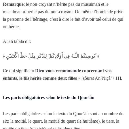
Remarque
: le non-croyant n’hérite pas du musulman et le
musulman n’hérite pas du non-croyant. De même l’homicide prive
la personne de l’héritage, c’est à dire le fait d’avoir tué celui de qui
on hérite.
Allāh ta`ālā dit:
﴿ يُوصِيكُمُ اللَّـهُ فِي أَوْلَادِكُمْ ۖ لِلذَّكَرِ‌ مِثْلُ حَظِّ الْأُنثَيَيْنِ ۚ ﴾
Ce qui signifie: «
Dieu vous recommande concernant vos
enfants, le fils hérite comme deux filles
» [sôurat An-Niçâ’ / 11].
Les parts obligatoires selon le texte du Qour’ân
Les parts obligatoires selon le texte du Qour’ân sont au nombre de
six: la moitié, le quart, la moitié du quart (le huitième), le tiers, la
moitié du tiers (un sixième) et les deux tiers.