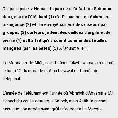
Ce qui signifie: «
Ne sais tu pas ce qu’a fait ton Seigneur
des gens de l’éléphant (1) n’a t’Il pas mis en échec leur
manigance (2) et Il a envoyé sur eux des oiseaux par
groupes (3) qui leurs jettent des cailloux d’argile et de
pierre (4) et Il a fait qu’ils soient comme des feuilles
mangées [par les bêtes] (5)
», [sôurat Al-Fîl ].
Le Messager de Allāh, ṣalla l-Lâhou `alayhi wa sallam est né
le lundi 12 du mois de rabî`ou l-‘awwal de l’année de
l’éléphant.
L’année de l’éléphant est l’année où ‘Abrahah d’Abyssinie (Al-
Habachah) voulut détruire la Ka`bah, mais Allāh l’a anéanti
ainsi que son armée avant qu’ils n’entrent à La Mecque.