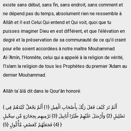
existe sans début, sans fin, sans endroit, sans comment et
ne dépend pas du temps, absolument rien ne ressemble à
Allāh et Il est Celui Qui entend et Qui voit, quoi que tu
puisses imaginer Dieu en est différent, et que l’élévation en
degré et la préservation de sa communauté de ce qu’il craint
pour elle soient accordées à notre maître Mouḥammad
Al-‘Amîn, l’Honnête, celui qui a appelé à la religion de vérité,
l’Islam la religion de tous les Prophètes du premier ‘Adam au
dernier Mouḥammad.
Allāh ta`ālā dit dans le Qour’ân honoré:
{ أَلَمْ تَرَ كَيْفَ فَعَلَ رَبُّكَ بِأَصْحَابِ الْفِيلِ {1} أَلَمْ يَجْعَلْ كَيْدَهُمْ فِي
تَضْلِيلٍ {2} وَأَرْسَلَ عَلَيْهِمْ طَيْرًا أَبَابِيلَ {3} تَرْمِيهِم بِحِجَارَةٍ مِّن سِجِّيلٍ
{4} فَجَعَلَهُمْ كَعَصْفٍ مَّأْكُولٍ {5} }