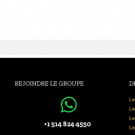
REJOINDRE LE GROUPE
D
Le
Le
Le
+1 514 824 4550
Le