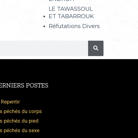
LE TAWASSOUL
ET TABARROUK
Réfutations Divers
ERNIERS POSTES
 Repentir
s péchés du corps
s péchés du pied
s péchés du sexe