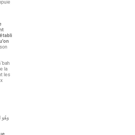
ppuie
e
nt
établi
u’on
 son
a`bah
e la
nt les
ux
que