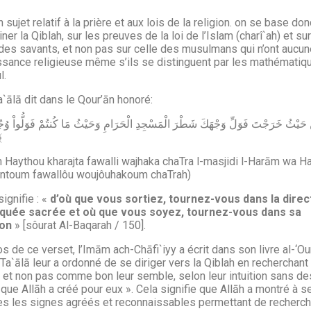
n sujet relatif à la prière et aux lois de la religion. on se base don
ner la Qiblah, sur les preuves de la loi de l’Islam (charî`ah) et sur
des savants, et non pas sur celle des musulmans qui n’ont aucun
sance religieuse même s’ils se distinguent par les mathématiq
l.
a`ālā dit dans le Qour’ān honoré:
ش ﴾
 Haythou kharajta fawalli wajhaka chaTra l-masjidi l-Harām wa H
ntoum fawallôu woujôuhakoum chaTrah)
signifie : «
d’où que vous sortiez, tournez-vous dans la direc
quée sacrée et où que vous soyez, tournez-vous dans sa
ion
» [sôurat Al-Baqarah / 150].
s de ce verset, l’Imām ach-Chāfi`iyy a écrit dans son livre al-‘O
 Ta`ālā leur a ordonné de se diriger vers la Qiblah en recherchant
 et non pas comme bon leur semble, selon leur intuition sans de
que Allāh a créé pour eux ». Cela signifie que Allāh a montré à s
s les signes agréés et reconnaissables permettant de recherch