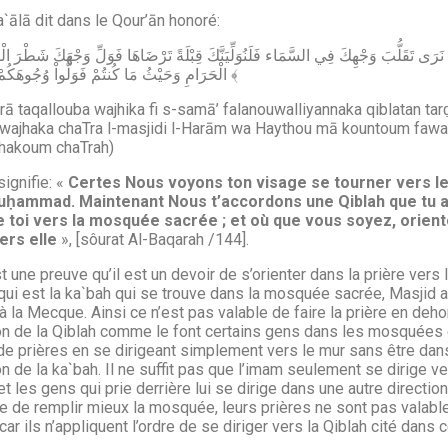
a`ālā dit dans le Qour’ān honoré:
الْحَرَامِ وَحَيْثُ مَا كُنتُمْ فَوَلُّواْ وُجُوهَكُمْ شَطْرَهُ ﴾
rā taqallouba wajhika fi s-samā’ falanouwalliyannaka qiblatan ta
 wajhaka chaTra l-masjidi l-Harām wa Haythou mā kountoum fawa
hakoum chaTrah)
signifie: «
Certes Nous voyons ton visage se tourner vers le 
uḥammad. Maintenant Nous t’accordons une Qiblah que tu a
e toi vers la mosquée sacrée ; et où que vous soyez, orient
ers elle
», [sôurat Al-Baqarah /144].
t une preuve qu’il est un devoir de s’orienter dans la prière vers 
qui est la ka`bah qui se trouve dans la mosquée sacrée, Masjid a
 la Mecque. Ainsi ce n’est pas valable de faire la prière en deho
on de la Qiblah comme le font certains gens dans les mosquées 
de prières en se dirigeant simplement vers le mur sans être dans
on de la ka`bah. Il ne suffit pas que l’imam seulement se dirige ve
et les gens qui prie derrière lui se dirige dans une autre directio
e de remplir mieux la mosquée, leurs prières ne sont pas valab
car ils n’appliquent l’ordre de se diriger vers la Qiblah cité dans 