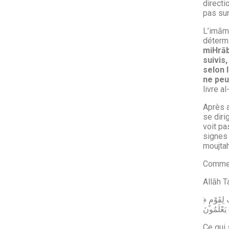
directi
pas sur
L’imām 
détermi
miHrāb
suivis
selon 
ne peut
livre a
Après a
se diri
voit pa
signes 
moujtah
Commen
Allāh T
﴿ وَهُوَ الَّذِي جَعَلَ لَكُمُ النُّجُومَ لِتَهْتَدُواْ بِهَا فِي ظُلُمَاتِ الْبَرِّ وَالْبَحْرِ قَدْ فَصَّلْنَا الآيَاتِ لِقَوْمٍ
مُونَ
Ce qui 