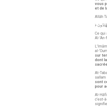
vous p
et de 
Allāh T
Ce qui 
Al-‘An-
L’Imām 
al-‘Ou
sur ter
dont l
sacré
At-Taba
sallam 
sont ce
pour a
Al-Hāfi
c’est-à
signifi