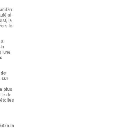
Hanîfah
ulé al-
st, la
vers le
 si
 la
a lune,
s
 de
e sur
e plus
oile de
 étoiles
îtra la