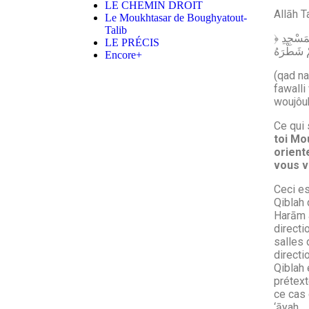
LE CHEMIN DROIT
Allāh T
Le Moukhtasar de Boughyatout-
Talib
﴿ قَدْ نَرَى تَقَلُّبَ وَجْهِكَ فِي السَّمَاء فَلَنُوَلِّيَنَّكَ قِبْلَةً تَرْضَاهَا فَوَلِّ وَجْهَكَ شَطْرَ الْمَسْجِدِ
LE PRÉCIS
Encore+
(qad na
fawalli
woujôu
Ce qui 
toi Mo
orient
vous v
Ceci es
Qiblah 
Harām à
directi
salles 
directi
Qiblah 
prétext
ce cas 
‘āyah.