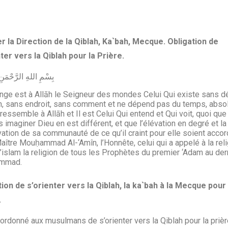
r la Direction de la Qiblah, Ka`bah, Mecque. Obligation de
ter vers la Qiblah pour la Prière.
بِسْمِ اللهِ الرَّحْمَن
nge est à Allāh le Seigneur des mondes Celui Qui existe sans d
in, sans endroit, sans comment et ne dépend pas du temps, abs
 ressemble à Allāh et Il est Celui Qui entend et Qui voit, quoi que
 imaginer Dieu en est différent, et que l’élévation en degré et la
ation de sa communauté de ce qu’il craint pour elle soient acco
aître Mouḥammad Al-‘Amîn, l’Honnête, celui qui a appelé à la rel
 l’islam la religion de tous les Prophètes du premier ‘Adam au der
mmad.
tion de s’orienter vers la Qiblah, la ka`bah à la Mecque pour 
.
 ordonné aux musulmans de s’orienter vers la Qiblah pour la prièr