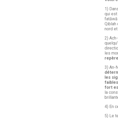
1) Dans
qui est
fatāwā 
Qiblah 
nord et
2) Ach-
quelqu’
directi
les mon
repère
3) An-N
déterm
les sig
faible
fort es
la cons
brillant
4) En c
5) Le t