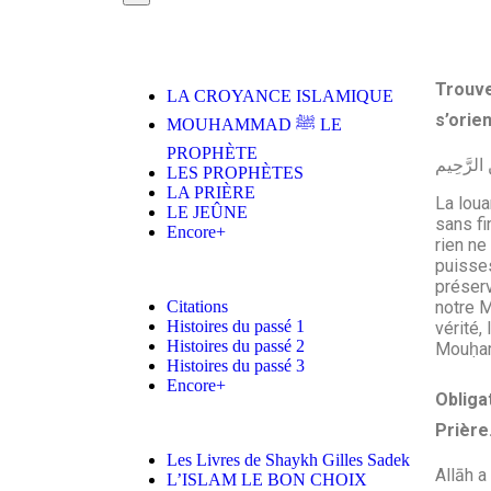
Trouve
LA CROYANCE ISLAMIQUE
s’orien
MOUHAMMAD ﷺ LE
PROPHÈTE
ِ الرَّحِيم
LES PROPHÈTES
LA PRIÈRE
La loua
LE JEÛNE
sans f
Encore+
rien ne
puisses
préserv
notre M
Citations
Histoires du passé 1
vérité,
Histoires du passé 2
Mouḥa
Histoires du passé 3
Encore+
Obliga
Prière
Les Livres de Shaykh Gilles Sadek
Allāh a
L’ISLAM LE BON CHOIX