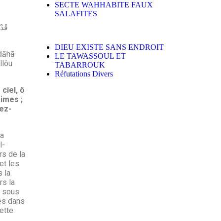
SECTE WAHHABITE FAUX
SALAFITES
DIEU EXISTE SANS ENDROIT
rḍāhā
LE TAWASSOUL ET
llôu
TABARROUK
Réfutations Divers
ciel, ô
imes ;
ez-
la
l-
rs de la
et les
 la
rs la
n sous
les dans
cette