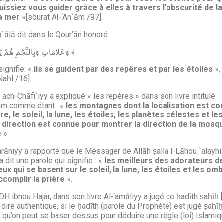
uissiez vous guider grāce à elles à travers l’obscurité de la
la mer
»[sôurat Al-‘An`ām /97].
a`ālā dit dans le Qour’ān honoré:
﴿ وَعَلامَاتٍ وَبِالنَّجْمِ هُمْ يَهْتَدُونَ ﴾
signifie: «
ils se guident par des repères et par les étoiles
»,
Naḥl /16].
ach-Chāfi`iyy a expliqué « les repères » dans son livre intitulé
mm comme étant : «
les montagnes dont la localisation est c
re, le soleil, la lune, les étoiles, les planètes célestes et le
a direction est connue pour montrer la direction de la mosq
e
».
rāniyy a rapporté que le Messager de Allāh ṣalla l-Lāhou `alayh
a dit une parole qui signifie : «
les meilleurs des adorateurs de
ux qui se basent sur le soleil, la lune, les étoiles et les om
ccomplir la prière
».
DH ibnou Hajar, dans son livre Al-‘amāliyy a jugé ce ḥadīth ṣaḥīḥ 
-dire authentique, si le ḥadīth (parole du Prophète) est jugé ṣaḥīḥ
e qu’on peut se baser dessus pour déduire une règle (loi) islamiq