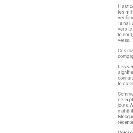
Il est 
les miH
vérifia
: ainsi
vers le
le nord,
versa.
Ces ma
compag
Les ve
signifi
connais
le sole
Comme 
de la p
jours. 
maḥārîb
Mecque 
récente
Voici 