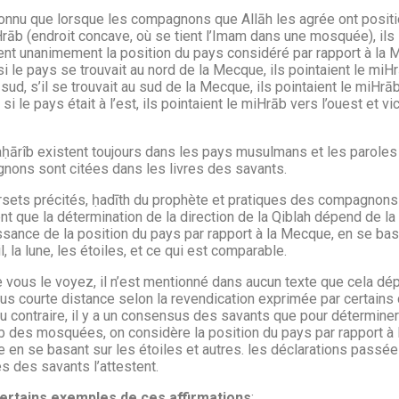
connu que lorsque les compagnons que Allāh les agrée ont posit
rāb (endroit concave, où se tient l’Imam dans une mosquée), ils
ient unanimement la position du pays considéré par rapport à la
, si le pays se trouvait au nord de la Mecque, ils pointaient le miH
 sud, s’il se trouvait au sud de la Mecque, ils pointaient le miHrā
 si le pays était à l’est, ils pointaient le miHrāb vers l’ouest et vi
ḥārîb existent toujours dans les pays musulmans et les paroles
nons sont citées dans les livres des savants.
rsets précités, ḥadīth du prophète et pratiques des compagnons
ent que la détermination de la direction de la Qiblah dépend de la
sance de la position du pays par rapport à la Mecque, en se bas
il, la lune, les étoiles, et ce qui est comparable.
vous le voyez, il n’est mentionné dans aucun texte que cela d
lus courte distance selon la revendication exprimée par certains
Au contraire, il y a un consensus des savants que pour déterminer
 des mosquées, on considère la position du pays par rapport à 
en se basant sur les étoiles et autres. les déclarations passée
s des savants l’attestent.
certains exemples de ces affirmations
: