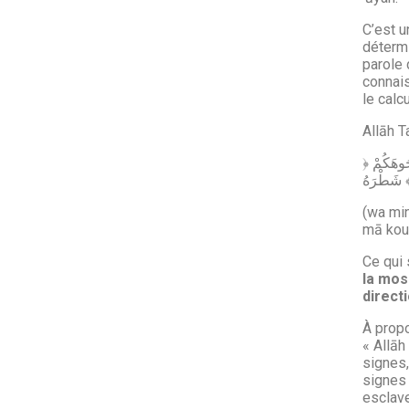
C’est u
détermi
parole 
connais
le calcu
Allāh T
﴿ وَمِنْ حَيْثُ خَرَجْتَ فَوَلِّ وَجْهَكَ شَطْرَ الْمَسْجِدِ الْحَرَامِ وَحَيْثُ مَا كُنتُمْ فَوَلُّواْ وُجُوهَكُمْ
َطْرَهُ
(wa min
mā kou
Ce qui 
la mos
direct
À propo
« Allāh
signes,
signes 
esclave