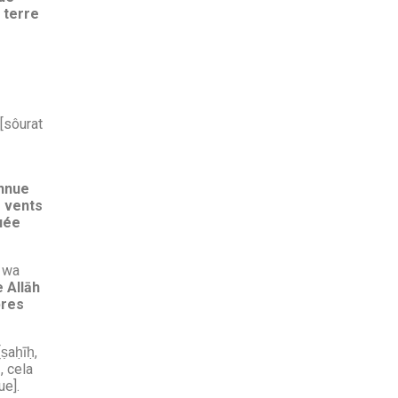
 terre
 [sôurat
onnue
s vents
uée
i wa
 Allāh
bres
[ṣaḥīḥ,
, cela
ue].