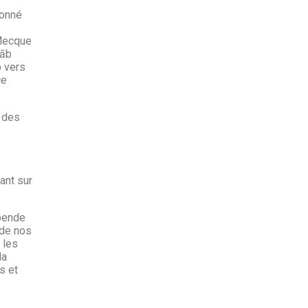
ionné
 Mecque
rāb
b vers
ce
 des
ant sur
épende
 de nos
 les
la
s et