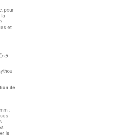
c, pour
 la
e
ues et
aythou
tion de
umm :
 ses
s
es
er la