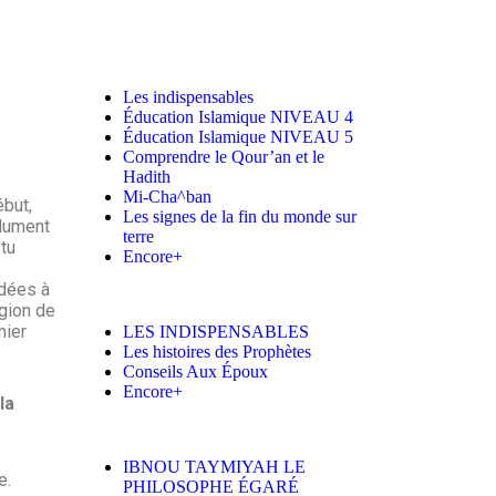
Les indispensables
Éducation Islamique NIVEAU 4
Éducation Islamique NIVEAU 5
Comprendre le Qour’an et le
Hadith
Mi-Cha^ban
ébut,
Les signes de la fin du monde sur
olument
terre
 tu
Encore+
rdées à
igion de
nier
LES INDISPENSABLES
Les histoires des Prophètes
Conseils Aux Époux
Encore+
la
IBNOU TAYMIYAH LE
e.
PHILOSOPHE ÉGARÉ