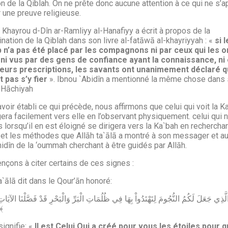
on de la Qiblah. On ne prête donc aucune attention à ce qui ne s’a
 une preuve religieuse.
Khayrou d-Dîn ar-Ramliyy al-Hanafiyy a écrit à propos de la
nation de la Qiblah dans son livre al-fatāwā al-khayriyyah : «
si l
 n’a pas été placé par les compagnons ni par ceux qui les o
, ni vus par des gens de confiance ayant la connaissance, ni 
leurs prescriptions, les savants ont unanimement déclaré q
 pas s’y fier
». Ibnou `Abidîn a mentionné la même chose dans
l-Hāchiyah
voir établi ce qui précède, nous affirmons que celui qui voit la K
gera facilement vers elle en l’observant physiquement. celui qui n
s lorsqu’il en est éloigné se dirigera vers la Ka`bah en rechercha
et les méthodes que Allāh ta`ālā a montré à son messager et a
idîn de la ‘oummah cherchant à être guidés par Allāh.
çons à citer certains de ces signes :
a`ālā dit dans le Qour’ān honoré:
يَعْلَ ﴾
signifie: «
Il est Celui Qui a créé pour vous les étoiles pour 