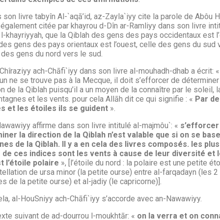
 son livre tabyîn Al-`aqā’id, az-Zayla`iyy cite la parole de Abôu 
 également citée par khayrou d-Dîn ar-Ramliyy dans son livre intit
l-khayriyyah, que la Qiblah des gens des pays occidentaux est l’e
des gens des pays orientaux est l’ouest, celle des gens du sud 
 des gens du nord vers le sud.
Chîraziyy ach-Chāfi`iyy dans son livre al-mouhadh-dhab a écrit: «
un ne se trouve pas à la Mecque, il doit s’efforcer de déterminer
on de la Qiblah puisqu’il a un moyen de la connaître par le soleil, l
tagnes et les vents. pour cela Allāh dit ce qui signifie : «
Par de
s et les étoiles ils se guident
».
awawiyy affirme dans son livre intitulé al-majmôu`: «
s’efforcer
iner la direction de la Qiblah n’est valable que si on se bas
nes de la Qiblah. Il y a en cela des livres composés. les plus
s de ces indices sont les vents à cause de leur diversité et l
t l’étoile polaire
», [l’étoile du nord : la polaire est une petite ét
tellation de ursa minor (la petite ourse) entre al-farqadayn (les 2
es de la petite ourse) et al-jadiy (le capricorne)].
ela, al-HouSniyy ach-Chāfi`iyy s’accorde avec an-Nawawiyy.
exte suivant de ad-dourrou l-moukhtār: «
on la verra et on conna