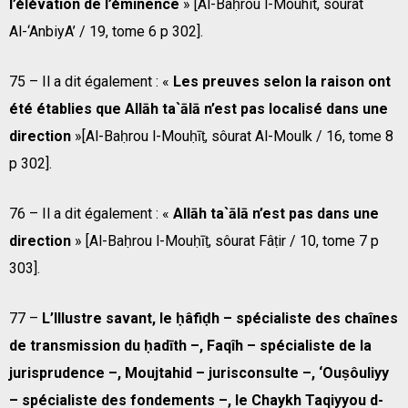
l’élévation de l’éminence
» [Al-Baḥrou l-Mouhit, sourat
Al-‘AnbiyA’ / 19, tome 6 p 302].
75 – Il a dit également : «
Les preuves selon la raison ont
été établies que Allāh ta`ālā n’est pas localisé dans une
direction
»[Al-Baḥrou l-Mouḥīṭ, sôurat Al-Moulk / 16, tome 8
p 302].
76 – Il a dit également : «
Allāh ta`ālā n’est pas dans une
direction
» [Al-Baḥrou l-Mouḥīṭ, sôurat Fâṭir / 10, tome 7 p
303].
77 –
L’Illustre savant, le ḥâfiḍh – spécialiste des chaînes
de transmission du ḥadīth –, Faqîh – spécialiste de la
jurisprudence –, Moujtahid – jurisconsulte –, ‘Ouṣôuliyy
– spécialiste des fondements –, le Chaykh Taqiyyou d-