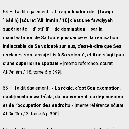
64 – Il a dit également : «
La signification de : (fawqa
`ibâdih) [sôurat ‘Ali `imrân / 18] c’est une fawqiyyah –
supériorité – d’isti`lâ’ – de domination – par la
manifestation de Sa toute puissance et la réalisation
inéluctable de Sa volonté sur eux, c’est-à-dire que Ses
esclaves sont assujettis à Sa volonté, et il ne s’agit pas
d’une supériorité spatiale
» [même référence, sôurat
Al-‘An`âm / 18, tome 6 p 399].
65 – Il a dit également : «
La règle, c’est Son exemption,
soubḥânahou wa ta`ālā, du mouvement, du déplacement
et de l’occupation des endroits
» [même référence sôurat
Al-‘An`âm / 3, tome 6 p 390].