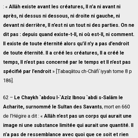
: «
Allāh existe avant les créatures, Il n’a ni avant ni
après, ni dessus ni dessous, ni droite ni gauche, ni
devant ni derrière, Il n’est ni un tout ni des parties. On ne
dit pas : depuis quand existe-t-Il, ni où est-Il, ni comment.
Il existe de toute éternité alors qu’il n’y a pas d’endroit
de toute éternité. Il a créé les créatures, Il a créé le
temps, Il n’est pas concerné par le temps et Il n’est pas
spécifié par l’endroit
» [Ṭabaqâtou ch-Châfi`iyyah tome 8 p
186].
62 –
Le Chaykh `abdou l-`Azîz Ibnou `abdi s-Salâm le
Acharite, surnommé le Sultan des Savants
, mort en 660
de l’Hégire a dit : «
Allāh n’est pas un corps qui aurait une
image ni une substance limitée qui aurait une quantité. Il
n’a pas de ressemblance avec quoi que ce soit et rien