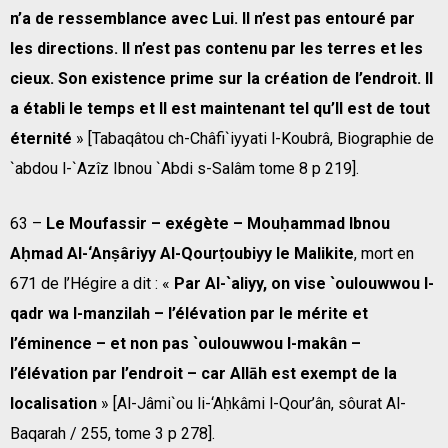
n’a de ressemblance avec Lui. Il n’est pas entouré par
les directions. Il n’est pas contenu par les terres et les
cieux. Son existence prime sur la création de l’endroit. Il
a établi le temps et Il est maintenant tel qu’Il est de tout
éternité
» [Tabaqâtou ch-Châfi`iyyati l-Koubrâ, Biographie de
`abdou l-`Azîz Ibnou `Abdi s-Salâm tome 8 p 219].
63 –
Le Moufassir – exégète – Mouḥammad Ibnou
Aḥmad Al-‘Anṣâriyy Al-Qourṭoubiyy le Malikite
, mort en
671 de l’Hégire a dit : «
Par Al-`aliyy, on vise `oulouwwou l-
qadr wa l-manzilah – l’élévation par le mérite et
l’éminence – et non pas `oulouwwou l-makân –
l’élévation par l’endroit – car Allāh est exempt de la
localisation
» [Al-Jâmi`ou li-‘Aḥkâmi l-Qour’ân, sôurat Al-
Baqarah / 255, tome 3 p 278].