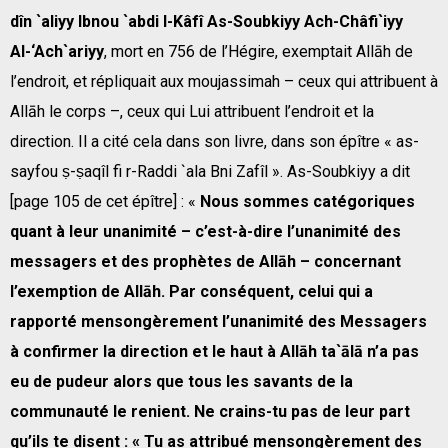
dîn `aliyy Ibnou `abdi l-Kâfî As-Soubkiyy Ach-Châfi`iyy
Al-‘Ach`ariyy
, mort en 756 de l’Hégire, exemptait Allāh de
l’endroit, et répliquait aux moujassimah – ceux qui attribuent à
Allāh le corps –, ceux qui Lui attribuent l’endroit et la
direction. Il a cité cela dans son livre, dans son épître « as-
sayfou ṣ-ṣaqîl fi r-Raddi `ala Bni Zafîl ». As-Soubkiyy a dit
[page 105 de cet épître] : «
Nous sommes catégoriques
quant à leur unanimité – c’est-à-dire l’unanimité des
messagers et des prophètes de Allāh – concernant
l’exemption de Allāh. Par conséquent, celui qui a
rapporté mensongèrement l’unanimité des Messagers
à confirmer la direction et le haut à Allāh ta`ālā n’a pas
eu de pudeur alors que tous les savants de la
communauté le renient. Ne crains-tu pas de leur part
qu’ils te disent : « Tu as attribué mensongèrement des