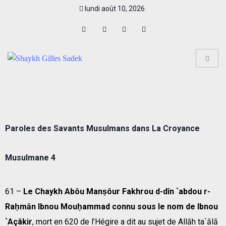
lundi août 10, 2026
Paroles des Savants Musulmans dans La Croyance
Musulmane 4
61 –
Le Chaykh Abôu Manṣôur Fakhrou d-dîn `abdou r-
Raḥmān Ibnou Mouḥammad connu sous le nom de Ibnou
`Açâkir
, mort en 620 de l’Hégire a dit au sujet de Allāh ta`ālā