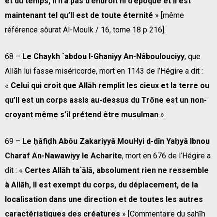
et du temps, Il n’a pas d’endroit ni d’époque et Il est
maintenant tel qu’Il est de toute éternité
» [même
référence sôurat Al-Moulk / 16, tome 18 p 216].
68 –
Le Chaykh `abdou l-Ghaniyy An-Nâboulouciyy
, que
Allāh lui fasse miséricorde, mort en 1143 de l’Hégire a dit :
«
Celui qui croit que Allāh remplit les cieux et la terre ou
qu’Il est un corps assis au-dessus du Trône est un non-
croyant même s’il prétend être musulman
».
69 –
Le ḥâfiḍh Abôu Zakariyyâ MouHyi d-dîn Yaḥyâ Ibnou
Charaf An-Nawawiyy le Acharite
, mort en 676 de l’Hégire a
dit : «
Certes Allāh ta`ālā, absolument rien ne ressemble
à Allāh, Il est exempt du corps, du déplacement, de la
localisation dans une direction et de toutes les autres
caractéristiques des créatures
» [Commentaire du ṣaḥīḥ