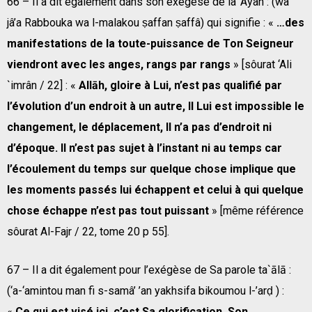
66 – Il a dit également dans son exégèse de la ‘Ayah : (wa
jâ’a Rabbouka wa l-malakou ṣaffan ṣaffâ) qui signifie : «
…des
manifestations de la toute-puissance de Ton Seigneur
viendront avec les anges, rangs par rangs
» [sôurat ‘Ali
`imrân / 22] : «
Allāh, gloire à Lui, n’est pas qualifié par
l’évolution d’un endroit à un autre, Il Lui est impossible le
changement, le déplacement, Il n’a pas d’endroit ni
d’époque. Il n’est pas sujet à l’instant ni au temps car
l’écoulement du temps sur quelque chose implique que
les moments passés lui échappent et celui à qui quelque
chose échappe n’est pas tout puissant
» [même référence
sôurat Al-Fajr / 22, tome 20 p 55].
67 – Il a dit également pour l’exégèse de Sa parole ta`ālā :
(‘a-‘amintou man fi s-samâ’ ’an yakhsifa bikoumou l-’arḍ ) :
«
Ce qui est visé ici, c’est Sa glorification, Son