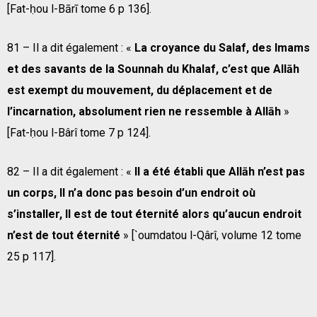
[Fat-ḥou l-Bārī tome 6 p 136].
81 – Il a dit également : «
La croyance du Salaf, des Imams
et des savants de la Sounnah du Khalaf, c’est que Allāh
est exempt du mouvement, du déplacement et de
l’incarnation, absolument rien ne ressemble à Allāh
»
[Fat-ḥou l-Bârî tome 7 p 124].
82 – Il a dit également : «
Il a été établi que Allāh n’est pas
un corps, Il n’a donc pas besoin d’un endroit où
s’installer, Il est de tout éternité alors qu’aucun endroit
n’est de tout éternité
» [`oumdatou l-Qârî, volume 12 tome
25 p 117].