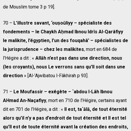
de Mouslim tome 3 p 19].
70 –
L’illustre savant, ‘ouṣoūliyy – spécialiste des
fondements – le Chaykh Aḥmad Ibnou Idrîs Al-Qarâfiyy
le malikite, l’égyptien, l’un des fouqahâ’ – spécialistes de
la jurisprudence – chez les malikites
, mort en 684 de
l’Hégire a dit : «
Allāh n’est pas dans une direction, nous
(les croyants), nous Le verrons sans qu’Il soit dans une
direction
» [Al-’Ajwibatou l-Fâkhirah p 93].
71 –
Le Moufassir – exégète – `abdou l-Lâh Ibnou
AHmad An-Naçafiyy
, mort en 710 de l’Hégire, certains ayant
dit en 701 de l’Hégire, a dit : «
Il est, ta`ālā, de tout éternité
alors qu’il n’y a pas d’endroit de tout éternité et Il est tel
qu’Il est de toute éternité avant la création des endroits,