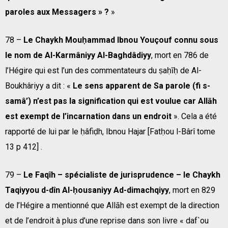
paroles aux Messagers » ?
»
78 –
Le Chaykh Mouḥammad Ibnou Youçouf connu sous
le nom de Al-Karmâniyy Al-Baghdâdiyy
, mort en 786 de
l’Hégire qui est l’un des commentateurs du ṣaḥīḥ de Al-
Boukhâriyy a dit : «
Le sens apparent de Sa parole (fi s-
samâ’) n’est pas la signification qui est voulue car Allāh
est exempt de l’incarnation dans un endroit
». Cela a été
rapporté de lui par le ḥâfiḍh, Ibnou Hajar [Fatḥou l-Bârî tome
13 p 412] .
79 –
Le Faqîh – spécialiste de jurisprudence – le Chaykh
Taqiyyou d-dîn Al-ḥousaniyy Ad-dimachqiyy
, mort en 829
de l’Hégire a mentionné que Allāh est exempt de la direction
et de l’endroit à plus d’une reprise dans son livre « daf`ou