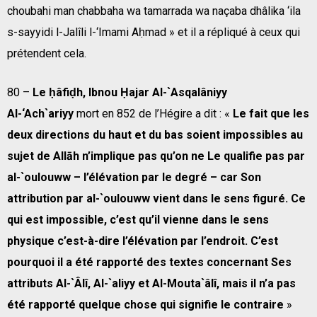
choubahi man chabbaha wa tamarrada wa naçaba dhâlika ‘ila
s-sayyidi l-Jalîli l-‘Imami Aḥmad » et il a répliqué à ceux qui
prétendent cela.
80 –
Le ḥâfiḍh, Ibnou Ḥajar Al-`Asqalâniyy
Al-‘Ach`ariyy
mort en 852 de l’Hégire a dit : «
Le fait que les
deux directions du haut et du bas soient impossibles au
sujet de Allāh n’implique pas qu’on ne Le qualifie pas par
al-`oulouww – l’élévation par le degré – car Son
attribution par al-`oulouww vient dans le sens figuré. Ce
qui est impossible, c’est qu’il vienne dans le sens
physique c’est-à-dire l’élévation par l’endroit. C’est
pourquoi il a été rapporté des textes concernant Ses
attributs Al-`Âlî, Al-`aliyy et Al-Mouta`âlî, mais il n’a pas
été rapporté quelque chose qui signifie le contraire
»