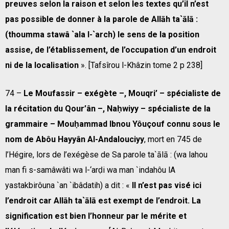
preuves selon la raison et selon les textes qu’il n’est
pas possible de donner à la parole de Allāh ta`ālā :
(thoumma stawâ `ala l-`arch) le sens de la position
assise, de l’établissement, de l’occupation d’un endroit
ni de la localisation
». [Tafsîrou l-Khâzin tome 2 p 238]
74 –
Le Moufassir – exégète –, Mouqri’ – spécialiste de
la récitation du Qour’ân –, Naḥwiyy – spécialiste de la
grammaire – Mouḥammad Ibnou Yôuçouf connu sous le
nom de Abôu Hayyân Al-Andalouciyy
, mort en 745 de
l’Hégire, lors de l’exégèse de Sa parole ta`ālā : (wa lahou
man fi s-samâwâti wa l-‘arḍi wa man `indahôu lA
yastakbirôuna `an `ibâdatih) a dit : «
Il n’est pas visé ici
l’endroit car Allāh ta`ālā est exempt de l’endroit. La
signification est bien l’honneur par le mérite et