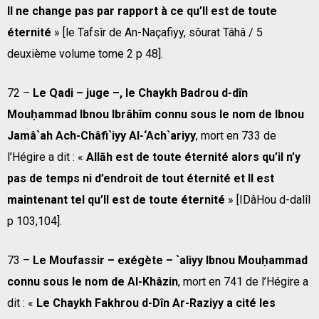
Il ne change pas par rapport à ce qu’Il est de toute
éternité
» [le Tafsîr de An-Naçafiyy, sôurat Tâhâ / 5
deuxième volume tome 2 p 48].
72 –
Le Qadi – juge –, le Chaykh Badrou d-dîn
Mouḥammad Ibnou Ibrâhîm connu sous le nom de Ibnou
Jamâ`ah Ach-Châfi`iyy Al-‘Ach`ariyy
, mort en 733 de
l’Hégire a dit : «
Allāh est de toute éternité alors qu’il n’y
pas de temps ni d’endroit de tout éternité et Il est
maintenant tel qu’Il est de toute éternité
» [IDâHou d-dalîl
p 103,104].
73 –
Le Moufassir – exégète – `aliyy Ibnou Mouḥammad
connu sous le nom de Al-Khâzin
, mort en 741 de l’Hégire a
dit : «
Le Chaykh Fakhrou d-Dîn Ar-Raziyy a cité les