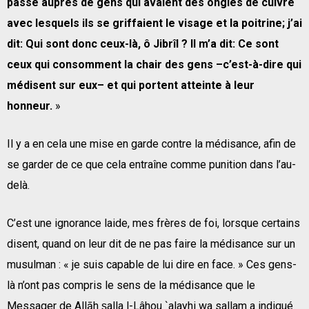
passé auprès de gens qui avaient des ongles de cuivre
avec lesquels ils se griffaient le visage et la poitrine; j’ai
dit: Qui sont donc ceux-là, ô Jibrîl ? Il m’a dit: Ce sont
ceux qui consomment la chair des gens –c’est-à-dire qui
médisent sur eux– et qui portent atteinte à leur
honneur.
»
Il y a en cela une mise en garde contre la médisance, afin de
se garder de ce que cela entraîne comme punition dans l’au-
delà.
C’est une ignorance laide, mes frères de foi, lorsque certains
disent, quand on leur dit de ne pas faire la médisance sur un
musulman : « je suis capable de lui dire en face. » Ces gens-
là n’ont pas compris le sens de la médisance que le
Messager de Allāh ṣalla l-Lâhou `alayhi wa sallam a indiqué