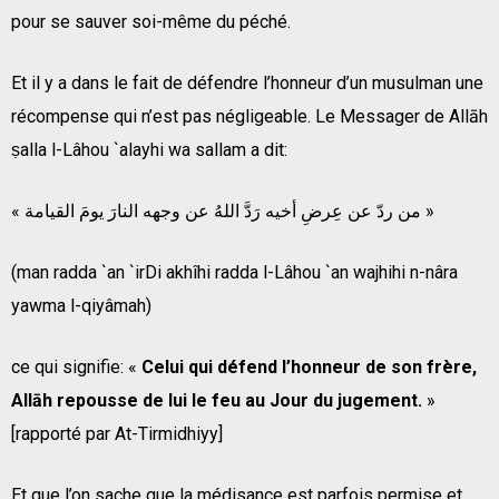
pour se sauver soi-même du péché.
Et il y a dans le fait de défendre l’honneur d’un musulman une
récompense qui n’est pas négligeable. Le Messager de Allāh
ṣalla l-Lâhou `alayhi wa sallam a dit:
« من ردّ عن عِرضِ أخيه رَدَّ اللهُ عن وجهه النارَ يومَ القيامة »
(man radda `an `irDi akhîhi radda l-Lâhou `an wajhihi n-nâra
yawma l-qiyâmah)
ce qui signifie: «
Celui qui défend l’honneur de son frère,
Allāh repousse de lui le feu au Jour du jugement.
»
[rapporté par At-Tirmidhiyy]
Et que l’on sache que la médisance est parfois permise et