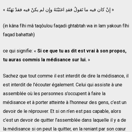
« إِنْ كان فيه ما تَقولُ فقدِ اغتَبْتَهُ وإِن لم يكنْ فيه فقدْ بَهَتّهُ »
(in kâna fîhi mâ taqôulou faqadi ghtabtah wa in lam yakoun fîhi
faqad bahattah)
ce qui signifie: «
Si ce que tu as dit est vrai à son propos,
tu auras commis la médisance sur lui.
»
Sachez que tout comme il est interdit de dire la médisance, il
est interdit de l’écouter également. Celui qui assiste à une
assemblée où les personnes s’occupent à faire la
médisance et à porter atteinte à l’honneur des gens, c’est un
devoir de le réprouver. Et si on n’en est pas capable, alors
c’est un devoir de quitter l’assemblée dans laquelle il y a de
la médisance si on peut la quitter, en la reniant par son cœur