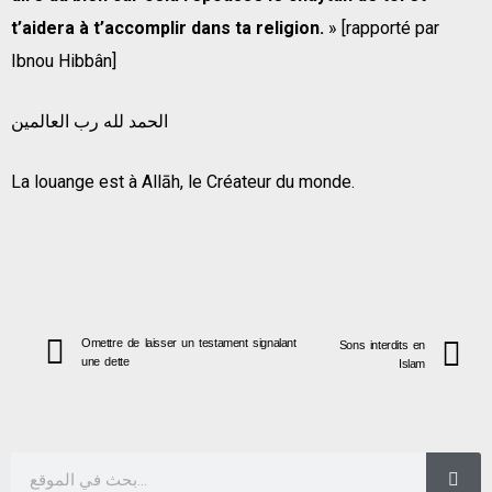
t’aidera à t’accomplir dans ta religion.
» [rapporté par
Ibnou Hibbân]
الحمد لله رب العالمين
La louange est à Allāh, le Créateur du monde.
Omettre de laisser un testament signalant
Sons interdits en
une dette
Islam