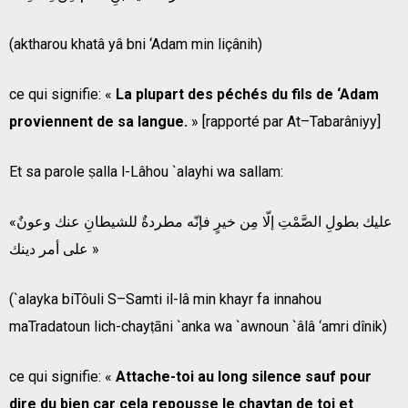
(aktharou khatâ yâ bni ‘Adam min liçânih)
ce qui signifie: «
La plupart des péchés du fils de ‘Adam
proviennent de sa langue.
» [rapporté par At–Tabarâniyy]
Et sa parole ṣalla l-Lâhou `alayhi wa sallam:
«عليك بطولِ الصَّمْتِ إلّا مِن خيرٍ فإنّه مطردةٌ للشيطانِ عنك وعونٌ
على أمر دينك »
(`alayka biTôuli S–Samti il-lâ min khayr fa innahou
maTradatoun lich-chayṭāni `anka wa `awnoun `âlâ ‘amri dînik)
ce qui signifie: «
Attache-toi au long silence sauf pour
dire du bien car cela repousse le chaytan de toi et