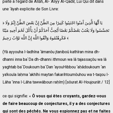
piété à l’égard de Allāh, Al-`Aliyy Al-Qadîr, Lui Qui dit dans
une ‘âyah explicite de Son Livre:
﴿ يَا أَيُّهَا الَّذِينَ آَمَنُوا اجْتَنِبُوا كَثِيرًا مِنَ الظَّنِّ إِنَّ بَعْضَ الظَّنِّ إِثْمٌ وَلَا
تَجَسَّسُوا وَلَا يَغْتَبْ بَعْضُكُمْ بَعْضًا أَيُحِبُّ أَحَدُكُمْ أَنْ يَأْكُلَ لَحْمَ أَخِيهِ مَيْتًا
فَكَرِهْتُمُوهُ وَاتَّقُوا اللَّهَ إِنَّ اللَّهَ تَوَّابٌ رَحِيمٌ ﴾
(Yâ ayyouha l-ladhîna ‘âmanôu jtaniboû kathîran mina dh-
dhanni inna ba`Da dh-dhanni ithmoun wa lâ tajassaçôu wa lâ
yaghtab ba`Doukoum ba`Dan ‘ayouHibbou ‘aḥâdoukoum ‘an
ya’koula laḥma ‘akhîhi maytan fakarihtoumôuhou wa t-taqou l-
Lâha ‘inna l-Lâha tawwâboun raḥîm) [sôurat Al-Houjourât / 12]
ce qui signifie: «
Ô vous qui êtes croyants, gardez-vous
de faire beaucoup de conjectures, il y a des conjectures
qui sont des péchés. Ne vous espionnez pas et ne faites