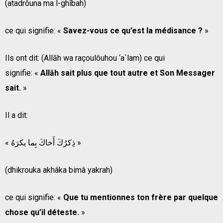
(atadrôuna ma l-ghîbah)
ce qui signifie: «
Savez-vous ce qu’est la médisance ?
»
Ils ont dit: (Allāh wa raçoulôuhou ‘a`lam) ce qui
signifie: «
Allāh sait plus que tout autre et Son Messager
sait.
»
Il a dit:
« ذِكرُكَ أَخاكَ بِما يكرَهُ »
(dhikrouka akhâka bimâ yakrah)
ce qui signifie: «
Que tu mentionnes ton frère par quelque
chose qu’il déteste.
»