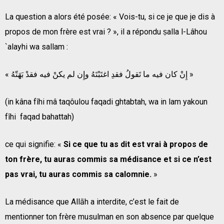
La question a alors été posée: « Vois-tu, si ce je que je dis à
propos de mon frère est vrai ? », il a répondu ṣalla l-Lâhou
`alayhi wa sallam :
« إِنْ كان فيه ما تَقولُ فقدِ اغتَبْتَهُ وإِن لم يكنْ فيه فقدْ بَهَتّهُ »
(in kâna fîhi mâ taqôulou faqadi ghtabtah, wa in lam yakoun
fîhi faqad bahattah)
ce qui signifie: «
Si ce que tu as dit est vrai à propos de
ton frère, tu auras commis sa médisance et si ce n’est
pas vrai, tu auras commis sa calomnie.
»
La médisance que Allāh a interdite, c’est le fait de
mentionner ton frère musulman en son absence par quelque