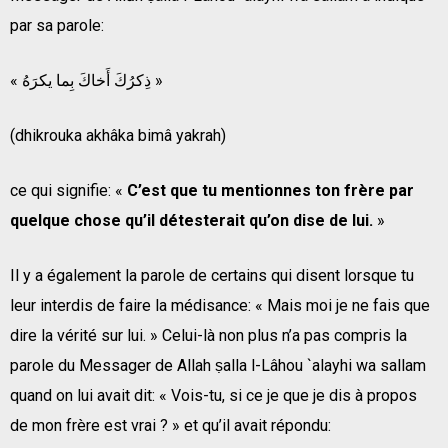
par sa parole:
« ذِكرُكَ أَخاكَ بِما يكرَهُ »
(dhikrouka akhâka bimâ yakrah)
ce qui signifie: «
C’est que tu mentionnes ton frère par
quelque chose qu’il détesterait qu’on dise de lui.
»
Il y a également la parole de certains qui disent lorsque tu
leur interdis de faire la médisance: « Mais moi je ne fais que
dire la vérité sur lui. » Celui-là non plus n’a pas compris la
parole du Messager de Allah ṣalla l-Lâhou `alayhi wa sallam
quand on lui avait dit: « Vois-tu, si ce je que je dis à propos
de mon frère est vrai ? » et qu’il avait répondu: