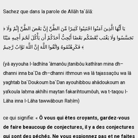
Sachez que dans la parole de Allāh ta`ālā:
﴿ يَا أَيُّهَا الَّذِينَ آمَنُوا اجْتَنِبُوا كَثِيرًا مِّنَ الظَّنِّ إِنَّ بَعْضَ الظَّنِّ إِثْمٌ وَلَا
تَجَسَّسُوا وَلَا يَغْتَب بَّعْضُكُم بَعْضًا أَيُحِبُّ أَحَدُكُمْ أَن يَأْكُلَ لَحْمَ أَخِيهِ مَيْتًا
فَكَرِهْتُمُوهُ وَاتَّقُوا اللَّهَ إِنَّ اللَّهَ تَوَّابٌ رَّحِيمٌ ﴾
(yâ ayyouha l-ladhîna ‘âmanôu jtanibôu kathîran mina dh–
dhanni inna ba`Da dh–dhanni ithmoun wa lâ tajassaçôu wa lâ
yaghtab ba`Doukoum ba`Dan ayouhibbou ahâdoukoum an
ya’koula laḥma akhîhi maytan fakarihtoumôuh, wa t-taqou l-
Lâha inna l-Lâha tawwâboun Raḥîm)
ce qui signifie: «
Ô vous qui êtes croyants, gardez-vous
de faire beaucoup de conjectures, il y a des conjectures
qui sont des péchés. Ne vous espionnez pas et ne faites