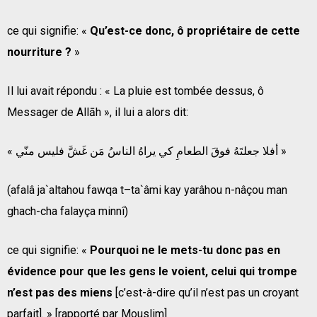
ce qui signifie: «
Qu’est-ce donc, ô propriétaire de cette
nourriture ?
»
Il lui avait répondu : « La pluie est tombée dessus, ô
Messager de Allāh », il lui a alors dit:
« أفلا جعلتَهُ فوقَ الطعامِ كي يراهُ الناسُ مَن غَشَّ فليس منّي »
(afalâ ja`altahou fawqa t–ta`âmi kay yarâhou n-nâçou man
ghach-cha falayça minnî)
ce qui signifie: «
Pourquoi ne le mets-tu donc pas en
évidence pour que les gens le voient, celui qui trompe
n’est pas des miens
[c’est-à-dire qu’il n’est pas un croyant
parfait]. » [rapporté par Mouslim]