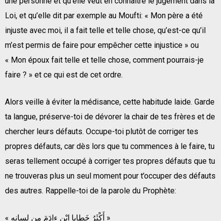
une personne et qu’elle veut en connaître le jugement dans la
Loi, et qu’elle dit par exemple au Moufti: « Mon père a été
injuste avec moi, il a fait telle et telle chose, qu’est-ce qu’il
m’est permis de faire pour empêcher cette injustice » ou
« Mon époux fait telle et telle chose, comment pourrais-je
faire ? » et ce qui est de cet ordre.
Alors veille à éviter la médisance, cette habitude laide. Garde
ta langue, préserve-toi de dévorer la chair de tes frères et de
chercher leurs défauts. Occupe-toi plutôt de corriger tes
propres défauts, car dès lors que tu commences à le faire, tu
seras tellement occupé à corriger tes propres défauts que tu
ne trouveras plus un seul moment pour t’occuper des défauts
des autres. Rappelle-toi de la parole du Prophète:
« أَكْثَرُ خَطايا ابْنِ ءادَمَ مِن لِسانِه »