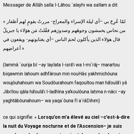
Messager de Allāh ṣalla l-Lâhou `alayhi wa sallam a dit:
« لمّا عُرِجَ بي –أي ليلة الإسراء والمعراج- مررتُ بقومٍ لهم أظفار
من نحاس يخمشون وجوهَهم وصدورَهم فقُلتُ مَن هؤلاء يا جبريلُ
قال هؤلاء الذين يأكلون لحمَ الناس –أي يغتابونهم- ويقعون في
أعراضِهم »
(lammâ `ourija bî –ay laylata l-isrâ’i wa l-mi`râj– marartou
biqawmin lahoum adhfâroun min nouHâs yakhmichôuna
woujôuhahoum wa Soudôurahoum faqoultou man hâ’oulâ’i yâ
Jibrîlou qâla hâ’oulâ’i l-ladhîna ya’koulôuna laḥma n-nâci –ay
yaghtâbôunahoum– wa yaqa`ôuna fî a`râDihim)
ce qui signifie: «
Lorsqu’on m’a élevé au ciel –c’est-à-dire
la nuit du Voyage nocturne et de l’Ascension– je suis