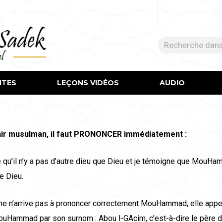
ITES
LEÇONS VIDÉOS​
AUDIO
ir musulman, il faut PRONONCER immédiatement :
 qu’il n’y a pas d’autre dieu que Dieu et je témoigne que MouHa
e Dieu.
nne n’arrive pas à prononcer correctement MouHammad, elle appel
uHammad par son surnom : Abou l-GAcim, c’est-à-dire le père 