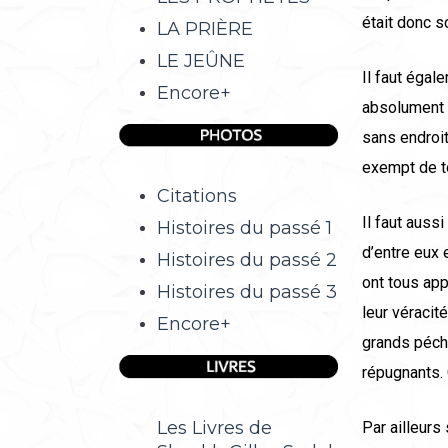
était donc so
LA PRIÈRE
LE JEÛNE
Il faut égal
Encore+
absolument 
sans endroit
exempt de t
Citations
Il faut aus
Histoires du passé 1
d’entre eux 
Histoires du passé 2
ont tous app
Histoires du passé 3
leur véracit
Encore+
grands péch
répugnants.
Les Livres de
Par ailleurs