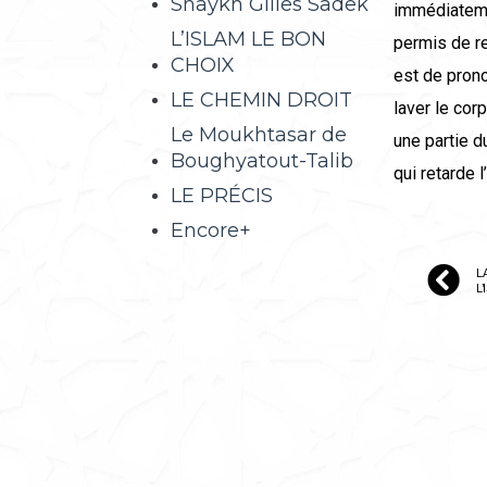
Shaykh Gilles Sadek
immédiatemen
L’ISLAM LE BON
permis de re
CHOIX
est de prono
LE CHEMIN DROIT
laver le corp
Le Moukhtasar de
une partie d
Boughyatout-Talib
qui retarde 
LE PRÉCIS
Encore+
L
L