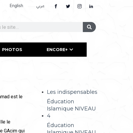
English
عربي
PHOTOS
ENCORE+
Les indispensables
mmad est le
Éducation
Islamique NIVEAU
4
le le
Éducation
de GAcim qui
Islamique NIVEAU