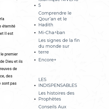
5
Comprendre le
Qour’an et le
n’a
Hadith
 éternité
Mi-Cha^ban
t Il est
Les signes de la fin
du monde sur
terre
 le premier
Encore+
de Dieu et ils
preuves de
nce, des
LES
e sont pas
INDISPENSABLES
Les histoires des
Prophètes
r
Conseils Aux