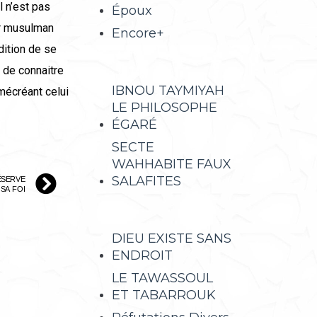
l n’est pas
Époux
ir musulman
Encore+
dition de se
i de connaitre
IBNOU TAYMIYAH
 mécréant celui
LE PHILOSOPHE
ÉGARÉ
SECTE
WAHHABITE FAUX
SALAFITES
ÉSERVE
SA FOI
DIEU EXISTE SANS
ENDROIT
LE TAWASSOUL
ET TABARROUK