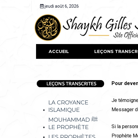
jeudi août 6, 2026
ACCUEIL
LEÇONS TRANSCR
Pour deven
Je témoigne
LA CROYANCE
ISLAMIQUE
Messager d
MOUHAMMAD ﷺ
Si la perso
LE PROPHÈTE
Prophète Mo
LES PROPHÈTES