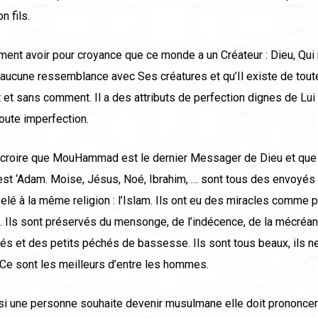
n fils.
ement avoir pour croyance que ce monde a un Créateur : Dieu, Qui 
aucune ressemblance avec Ses créatures et qu’Il existe de toute
 et sans comment. Il a des attributs de perfection dignes de Lui e
oute imperfection.
si croire que MouHammad est le dernier Messager de Dieu et que
est ‘Adam. Moise, Jésus, Noé, Ibrahim, … sont tous des envoyés 
elé à la même religion : l’Islam. Ils ont eu des miracles comme 
é. Ils sont préservés du mensonge, de l’indécence, de la mécréa
és et des petits péchés de bassesse. Ils sont tous beaux, ils n
 Ce sont les meilleurs d’entre les hommes.
 si une personne souhaite devenir musulmane elle doit prononce