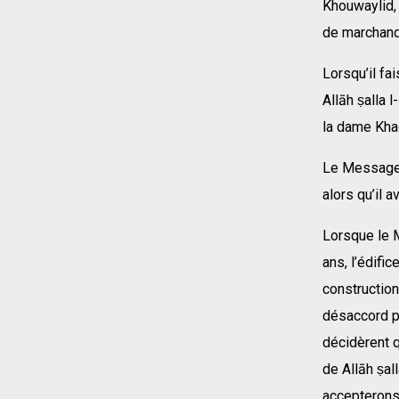
Khouwaylid, 
de marchand
Lorsqu’il fa
Allāh ṣalla 
la dame Khadi
Le Messager 
alors qu’il a
Lorsque le M
ans, l’édifi
construction
désaccord po
décidèrent q
de Allāh ṣall
accepterons 