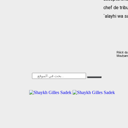
chef de trib
`alayhi wa s
Récit du
Mouḥam