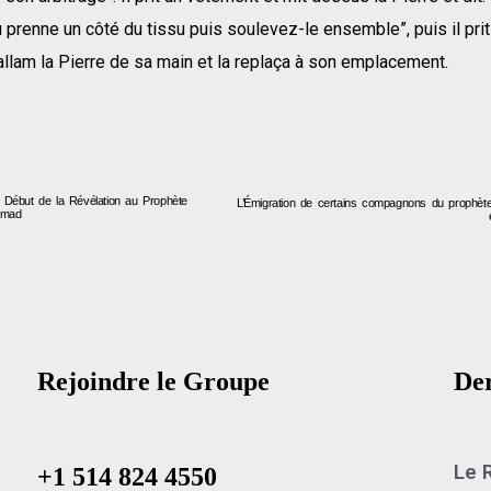
u prenne un côté du tissu puis soulevez-le ensemble”, puis il prit
allam la Pierre de sa main et la replaça à son emplacement.
 Début de la Révélation au Prophète
L’Émigration de certains compagnons du proph
mad
Rejoindre le Groupe
Der
Le 
+1 514 824 4550