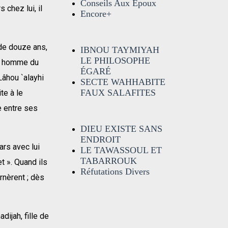
Conseils Aux Époux
 chez lui, il
Encore+
 de douze ans,
IBNOU TAYMIYAH
LE PHILOSOPHE
Un homme du
ÉGARÉ
Lâhou `alayhi
SECTE WAHHABITE
FAUX SALAFITES
ite à le
e entre ses
DIEU EXISTE SANS
ENDROIT
ars avec lui
LE TAWASSOUL ET
TABARROUK
t ». Quand ils
Réfutations Divers
rnèrent ; dès
ijah, fille de