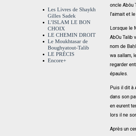
oncle Abôu Ta
Les Livres de Shaykh
l’aimait et l
Gilles Sadek
L’ISLAM LE BON
Lorsque le M
CHOIX
LE CHEMIN DROIT
AbOu Talib 
Le Moukhtasar de
nom de BaḥIr
Boughyatout-Talib
LE PRÉCIS
wa sallam, le
Encore+
regarder ent
épaules.
Puis il dit 
dans son pay
en eurent te
lors il ne so
Après un cer