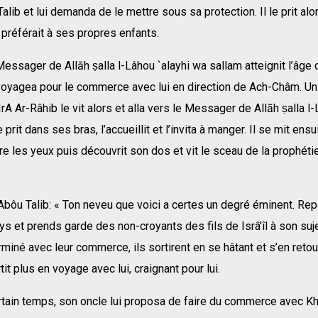
lib et lui demanda de le mettre sous sa protection. Il le prit alors
e préférait à ses propres enfants.
essager de Allāh ṣalla l-Lâhou `alayhi wa sallam atteignit l’âge
voyagea pour le commerce avec lui en direction de Ach-Châm. 
A Ar-Râhib le vit alors et alla vers le Messager de Allāh ṣalla l-
 prit dans ses bras, l’accueillit et l’invita à manger. Il se mit ensu
re les yeux puis découvrit son dos et vit le sceau de la prophéti
à Abôu Talib: « Ton neveu que voici a certes un degré éminent. Rep
s et prends garde des non-croyants des fils de Isrâ’îl à son suje
rminé avec leur commerce, ils sortirent en se hâtant et s’en retou
rtit plus en voyage avec lui, craignant pour lui.
tain temps, son oncle lui proposa de faire du commerce avec Khad