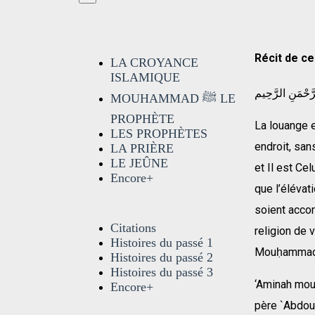
Récit de c
LA CROYANCE
ISLAMIQUE
َّحْمَنِ الرَّحِيم
MOUHAMMAD ﷺ LE
PROPHÈTE
La louange e
LES PROPHÈTES
endroit, sa
LA PRIÈRE
LE JEÛNE
et Il est Ce
Encore+
que l’élévat
soient accor
Citations
religion de 
Histoires du passé 1
Mouḥammad
Histoires du passé 2
Histoires du passé 3
‘Aminah mour
Encore+
père `Abdou 