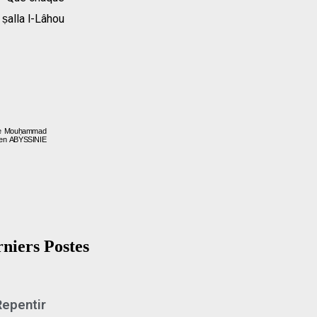
 ṣalla l-Lâhou
ète Mouḥammad
en ABYSSINIE
niers Postes
Repentir