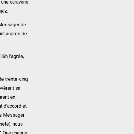
s une caravane
jâz.
u Messager de
vint auprès de
lāh l’agrée,
de trente-cinq
novèrent sa
urent en
nt d’accord et
a le Messager
nnête), nous
: ” Que chaque