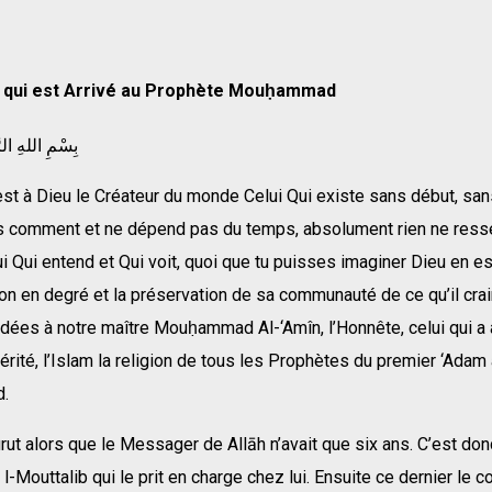
e qui est Arrivé au Prophète Mouḥammad
بِسْمِ اللهِ الر
st à Dieu le Créateur du monde Celui Qui existe sans début, sans
ns comment et ne dépend pas du temps, absolument rien ne ress
lui Qui entend et Qui voit, quoi que tu puisses imaginer Dieu en est
ion en degré et la préservation de sa communauté de ce qu’il crai
dées à notre maître Mouḥammad Al-‘Amîn, l’Honnête, celui qui a 
vérité, l’Islam la religion de tous les Prophètes du premier ‘Adam
.
ut alors que le Messager de Allāh n’avait que six ans. C’est do
l-Mouttalib qui le prit en charge chez lui. Ensuite ce dernier le c