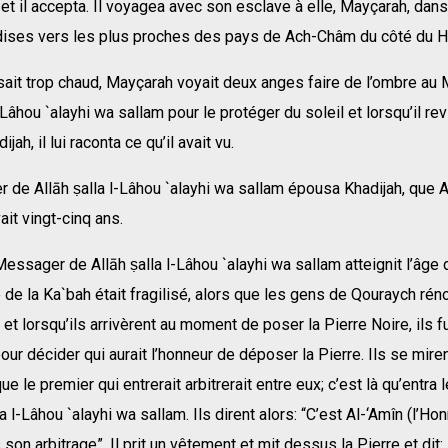
et il accepta. Il voyagea avec son esclave à elle, Mayçarah, dan
ises vers les plus proches des pays de Ach-Châm du côté du Hi
isait trop chaud, Mayçarah voyait deux anges faire de l’ombre a
l-Lâhou `alayhi wa sallam pour le protéger du soleil et lorsqu’il re
jah, il lui raconta ce qu’il avait vu.
de Allāh ṣalla l-Lâhou `alayhi wa sallam épousa Khadijah, que Al
vait vingt-cinq ans.
essager de Allāh ṣalla l-Lâhou `alayhi wa sallam atteignit l’âge 
ce de la Ka`bah était fragilisé, alors que les gens de Qouraych ré
 et lorsqu’ils arrivèrent au moment de poser la Pierre Noire, ils f
ur décider qui aurait l’honneur de déposer la Pierre. Ils se mire
ue le premier qui entrerait arbitrerait entre eux; c’est là qu’entr
a l-Lâhou `alayhi wa sallam. Ils dirent alors: “C’est Al-‘Amîn (l’Ho
son arbitrage”. Il prit un vêtement et mit dessus la Pierre et dit