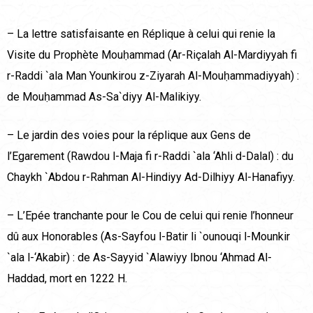
– La lettre satisfaisante en Réplique à celui qui renie la
Visite du Prophète Mouḥammad (Ar-Riçalah Al-Mardiyyah fi
r-Raddi `ala Man Younkirou z-Ziyarah Al-Mouḥammadiyyah) :
de Mouḥammad As-Sa`diyy Al-Malikiyy.
– Le jardin des voies pour la réplique aux Gens de
l’Egarement (Rawdou l-Maja fi r-Raddi `ala ‘Ahli d-Dalal) : du
Chaykh `Abdou r-Rahman Al-Hindiyy Ad-Dilhiyy Al-Hanafiyy.
– L’Epée tranchante pour le Cou de celui qui renie l’honneur
dû aux Honorables (As-Sayfou l-Batir li `ounouqi l-Mounkir
`ala l-‘Akabir) : de As-Sayyid `Alawiyy Ibnou ‘Ahmad Al-
Haddad, mort en 1222 H.