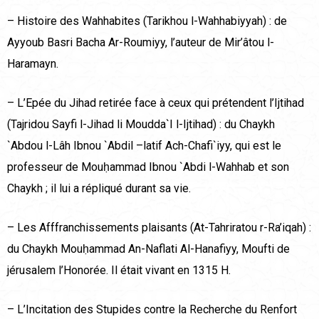
– Histoire des Wahhabites (Tarikhou l-Wahhabiyyah) : de
Ayyoub Basri Bacha Ar-Roumiyy, l’auteur de Mir’âtou l-
Haramayn.
– L’Epée du Jihad retirée face à ceux qui prétendent l’Ijtihad
(Tajridou Sayfi l-Jihad li Moudda`I l-Ijtihad) : du Chaykh
`Abdou l-Lâh Ibnou `Abdil –latif Ach-Chafi`iyy, qui est le
professeur de Mouḥammad Ibnou `Abdi l-Wahhab et son
Chaykh ; il lui a répliqué durant sa vie.
– Les Afffranchissements plaisants (At-Tahriratou r-Ra’iqah) :
du Chaykh Mouḥammad An-Naflati Al-Hanafiyy, Moufti de
jérusalem l’Honorée. Il était vivant en 1315 H.
– L’Incitation des Stupides contre la Recherche du Renfort