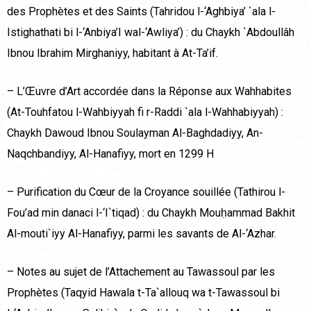
des Prophètes et des Saints (Tahridou l-‘Aghbiya’ `ala l-
Istighathati bi l-‘Anbiya’I wal-‘Awliya’) : du Chaykh `Abdoullâh
Ibnou Ibrahim Mirghaniyy, habitant à At-Ta’if.
– L’Œuvre d’Art accordée dans la Réponse aux Wahhabites
(At-Touhfatou l-Wahbiyyah fi r-Raddi `ala l-Wahhabiyyah) :
Chaykh Dawoud Ibnou Soulayman Al-Baghdadiyy, An-
Naqchbandiyy, Al-Hanafiyy, mort en 1299 H
– Purification du Cœur de la Croyance souillée (Tathirou l-
Fou’ad min danaci l-‘I`tiqad) : du Chaykh Mouḥammad Bakhit
Al-mouti`iyy Al-Hanafiyy, parmi les savants de Al-‘Azhar.
– Notes au sujet de l’Attachement au Tawassoul par les
Prophètes (Taqyid Hawala t-Ta`allouq wa t-Tawassoul bi