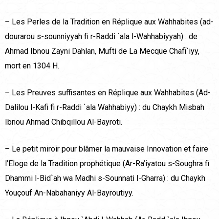
– Les Perles de la Tradition en Réplique aux Wahhabites (ad-
dourarou s-sounniyyah fi r-Raddi `ala l-Wahhabiyyah) : de
Ahmad Ibnou Zayni Dahlan, Mufti de La Mecque Chafi`iyy,
mort en 1304 H.
– Les Preuves suffisantes en Réplique aux Wahhabites (Ad-
Dalilou l-Kafi fi r-Raddi `ala Wahhabiyy) : du Chaykh Misbah
Ibnou Ahmad Chibqillou Al-Bayroti.
– Le petit miroir pour blâmer la mauvaise Innovation et faire
l’Eloge de la Tradition prophétique (Ar-Ra’iyatou s-Soughra fi
Dhammi l-Bid`ah wa Madhi s-Sounnati l-Gharra) : du Chaykh
Youçouf An-Nabahaniyy Al-Bayroutiyy.