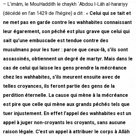
– L’imâm, le MouHaddith le chaykh `Abdou l-Lâh al-harariyy
(décédé en l’an 1429 de l’hégire) a dit : «
Celui qui se tait et
ne met pas en garde contre les wahhabites connaissant
leur égarement, son péché est plus grave que celui qui
sait qu’une embuscade est tendue contre des
musulmans pour les tuer : parce que ceux-là, s’ils sont
assassinés, obtiennent un degré de martyr. Mais dans le
cas de celui qui laisse les gens prendre la mécréance
chez les wahhabites, s’ils meurent ensuite avec de
telles croyances, ils feront partie des gens de la
perdition éternelle. La cause qui mène à la mécréance
est pire que celle qui mène aux grands péchés tels que
tuer injustement. En effet l’appel des wahhabites est un
appel à juger non-croyants les croyants, sans aucune
raison légale. C’est un appel à attribuer le corps à Allāh