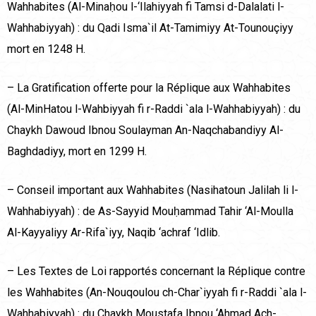
Wahhabites (Al-Minaḥou l-‘Ilahiyyah fi Tamsi d-Dalalati l-
Wahhabiyyah) : du Qadi Isma`il At-Tamimiyy At-Tounouçiyy
mort en 1248 H.
– La Gratification offerte pour la Réplique aux Wahhabites
(Al-MinHatou l-Wahbiyyah fi r-Raddi `ala l-Wahhabiyyah) : du
Chaykh Dawoud Ibnou Soulayman An-Naqchabandiyy Al-
Baghdadiyy, mort en 1299 H.
– Conseil important aux Wahhabites (Nasihatoun Jalilah li l-
Wahhabiyyah) : de As-Sayyid Mouḥammad Tahir ‘Al-Moulla
Al-Kayyaliyy Ar-Rifa`iyy, Naqib ‘achraf ‘Idlib.
– Les Textes de Loi rapportés concernant la Réplique contre
les Wahhabites (An-Nouqoulou ch-Char`iyyah fi r-Raddi `ala l-
Wahhabiyyah) : du Chaykh Moustafa Ibnou ‘Ahmad Ach-