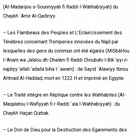
(Al-Madarijou s-Sounniyyah fi Raddi l-Wahhabiyyah) du
Chaykh `Amir Al-Qadiriyy.
– Les Flambeaux des Peuples et L’Eclaircissement des
Ténèbres concernant Tromperies innovées du Najd par
lesquelles des gens du commun ont été égarés (MiSbâHou
l-‘Anam wa Jala’ou dh-Dhalâm fi Raddi Choubahi l-Bik`iyyi n-
najdiyy ‘allati ‘adalla biha l-`awam) : de Sayid `Alawiyy Ibnou
AHmad Al-Haddad, mort en 1222 H et imprimé en Egypte.
– Le Traité intègre en Réplique contre les Wahhabites (Al-
Maqalatou l-Wafiyyah fi r-Raddi `ala l-Wahhabiyyah) : du
Chaykh Haçan Qizbak.
– Le Don de Dieu pour la Destruction des Egarements des