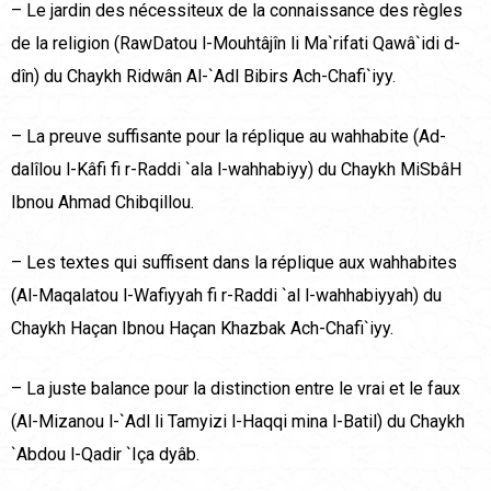
– Le jardin des nécessiteux de la connaissance des règles
de la religion (RawDatou l-Mouhtâjîn li Ma`rifati Qawâ`idi d-
dîn) du Chaykh Ridwân Al-`Adl Bibirs Ach-Chafi`iyy.
– La preuve suffisante pour la réplique au wahhabite (Ad-
dalîlou l-Kâfi fi r-Raddi `ala l-wahhabiyy) du Chaykh MiSbâH
Ibnou Ahmad Chibqillou.
– Les textes qui suffisent dans la réplique aux wahhabites
(Al-Maqalatou l-Wafiyyah fi r-Raddi `al l-wahhabiyyah) du
Chaykh Haçan Ibnou Haçan Khazbak Ach-Chafi`iyy.
– La juste balance pour la distinction entre le vrai et le faux
(Al-Mizanou l-`Adl li Tamyizi l-Haqqi mina l-Batil) du Chaykh
`Abdou l-Qadir `Iça dyâb.