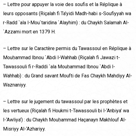
– Lettre pour appuyer la voie des soufis et la Réplique à
leurs opposants (Riçalah fi Ta’yidi Madh-habi s-Soufiyyah wa
r-Radd `ala l-Mou`taridina `Alayhim) : du Chaykh Salamah Al-
`Azzami mort en 1379 H.
– Lettre sur le Caractère permis du Tawassoul en Réplique à
Mouḥammad Ibnou `Abdi l-Wahhab (Riçalah fi Jawazi t-
Tawassouli fi r-Raddi `ala Mouḥammad Ibnou `Abdi l-
Wahhab) : du Grand savant Moufti de Fas Chaykh Mahdiyy Al-
Waznaniyy.
– Lettre sur le jugement du tawassoul par les prophètes et
les vertueux (Riçalah fi Houkmi t-Tawassouli bi l-‘Anbiya’ wa
l-‘Awliya’) : du Chaykh Mouḥammad Haçanayn Makhlouf Al-
Misriyy Al-‘Azhariyy.