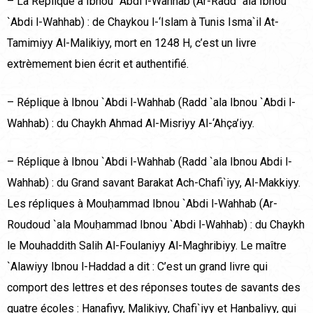
– La Réplique à Ibnou `Abdi l-Wahhab (Ar-Radd `ala Ibnou
`Abdi l-Wahhab) : de Chaykou l-‘Islam à Tunis Isma`il At-
Tamimiyy Al-Malikiyy, mort en 1248 H, c’est un livre
extrèmement bien écrit et authentifié.
– Réplique à Ibnou `Abdi l-Wahhab (Radd `ala Ibnou `Abdi l-
Wahhab) : du Chaykh Ahmad Al-Misriyy Al-‘Ahça’iyy.
– Réplique à Ibnou `Abdi l-Wahhab (Radd `ala Ibnou Abdi l-
Wahhab) : du Grand savant Barakat Ach-Chafi`iyy, Al-Makkiyy.
Les répliques à Mouḥammad Ibnou `Abdi l-Wahhab (Ar-
Roudoud `ala Mouḥammad Ibnou `Abdi l-Wahhab) : du Chaykh
le Mouhaddith Salih Al-Foulaniyy Al-Maghribiyy. Le maître
`Alawiyy Ibnou l-Haddad a dit : C’est un grand livre qui
comport des lettres et des réponses toutes de savants des
quatre écoles : Hanafiyy, Malikiyy, Chafi`iyy et Hanbaliyy, qui