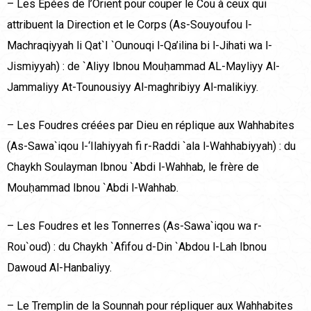
– Les Epées de l’Orient pour couper le Cou à ceux qui
attribuent la Direction et le Corps (As-Souyoufou l-
Machraqiyyah li Qat`I `Ounouqi l-Qa’ilina bi l-Jihati wa l-
Jismiyyah) : de `Aliyy Ibnou Mouḥammad AL-Mayliyy Al-
Jammaliyy At-Tounousiyy Al-maghribiyy Al-malikiyy.
– Les Foudres créées par Dieu en réplique aux Wahhabites
(As-Sawa`iqou l-‘Ilahiyyah fi r-Raddi `ala l-Wahhabiyyah) : du
Chaykh Soulayman Ibnou `Abdi l-Wahhab, le frère de
Mouḥammad Ibnou `Abdi l-Wahhab.
– Les Foudres et les Tonnerres (As-Sawa`iqou wa r-
Rou`oud) : du Chaykh `Afifou d-Din `Abdou l-Lah Ibnou
Dawoud Al-Hanbaliyy.
– Le Tremplin de la Sounnah pour répliquer aux Wahhabites