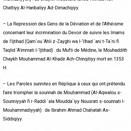
Chattiyy Al-Hanbaliyy Ad-Dimachqiyy.
– La Repression des Gens de la Déviation et de l’Athéisme
concernant leur incrimination du Devoir de suivre les Imams
de l’Ijtihad (Qam`ou ‘Ahli z-Zayghi wa l-‘Ilhad `ani t-Ta`ni fi
Taqlid ‘A’immati l-‘Ijtihad) : du Mufti de Médine, le Mouhaddith
Chaykh Mouḥammad Al-Khadir Ach-Chinqitiyy mort en 1353
H.
– Les Paroles sunnites en Réplique à ceux qui ont prétendu
faire triompher la sounnah de Mouḥammad (Al-Aqwalou s-
Sounniyyah fi r-Raddi `ala Moudda`iyy Nousrati s-sounnati l-
Mouḥammadiyyah) : de Ibrahim Ahmad Chaḥatah As-
Siddiqiyy.