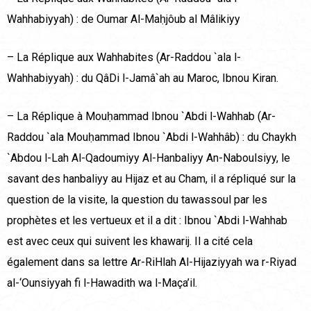
Wahhabiyyah) : de Oumar Al-Maḥjôub al Mâlikiyy
– La Réplique aux Wahhabites (Ar-Raddou `ala l-
Wahhabiyyah) : du QâDi l-Jamâ`ah au Maroc, Ibnou Kiran.
– La Réplique à Mouḥammad Ibnou `Abdi l-Wahhab (Ar-
Raddou `ala Mouḥammad Ibnou `Abdi l-Wahhâb) : du Chaykh
`Abdou l-Lah Al-Qadoumiyy Al-Hanbaliyy An-Naboulsiyy, le
savant des hanbaliyy au Hijaz et au Cham, il a répliqué sur la
question de la visite, la question du tawassoul par les
prophètes et les vertueux et il a dit : Ibnou `Abdi l-Wahhab
est avec ceux qui suivent les khawarij. Il a cité cela
également dans sa lettre Ar-RiHlah Al-Hijaziyyah wa r-Riyad
al-‘Ounsiyyah fi l-Hawadith wa l-Maça’il.