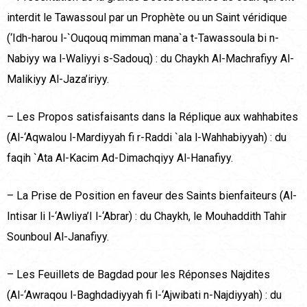
interdit le Tawassoul par un Prophète ou un Saint véridique
(‘Idh-harou l-`Ouqouq mimman mana`a t-Tawassoula bi n-
Nabiyy wa l-Waliyyi s-Sadouq) : du Chaykh Al-Machrafiyy Al-
Malikiyy Al-Jaza’iriyy.
– Les Propos satisfaisants dans la Réplique aux wahhabites
(Al-‘Aqwalou l-Mardiyyah fi r-Raddi `ala l-Wahhabiyyah) : du
faqih `Ata Al-Kacim Ad-Dimachqiyy Al-Hanafiyy.
– La Prise de Position en faveur des Saints bienfaiteurs (Al-
Intisar li l-‘Awliya’I l-‘Abrar) : du Chaykh, le Mouhaddith Tahir
Sounboul Al-Janafiyy.
– Les Feuillets de Bagdad pour les Réponses Najdites
(Al-‘Awraqou l-Baghdadiyyah fi l-‘Ajwibati n-Najdiyyah) : du