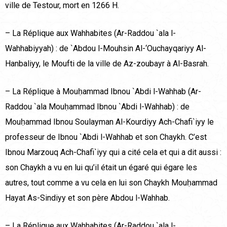
ville de Testour, mort en 1266 H.
– La Réplique aux Wahhabites (Ar-Raddou `ala l-
Wahhabiyyah) : de `Abdou l-Mouhsin Al-‘Ouchayqariyy Al-
Hanbaliyy, le Moufti de la ville de Az-zoubayr à Al-Basrah.
– La Réplique à Mouḥammad Ibnou `Abdi l-Wahhab (Ar-
Raddou `ala Mouḥammad Ibnou `Abdi l-Wahhab) : de
Mouḥammad Ibnou Soulayman Al-Kourdiyy Ach-Chafi`iyy le
professeur de Ibnou `Abdi l-Wahhab et son Chaykh. C’est
Ibnou Marzouq Ach-Chafi`iyy qui a cité cela et qui a dit aussi :
son Chaykh a vu en lui qu’il était un égaré qui égare les
autres, tout comme a vu cela en lui son Chaykh Mouḥammad
Hayat As-Sindiyy et son père Abdou l-Wahhab.
– La Réplique aux Wahhabites (Ar-Raddou `ala l-