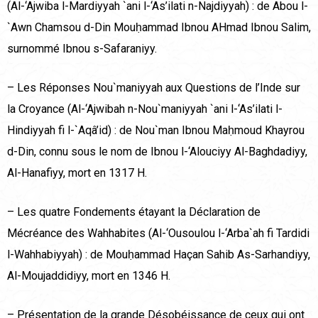
(Al-‘Ajwiba l-Mardiyyah `ani l-‘As’ilati n-Najdiyyah) : de Abou l-
`Awn Chamsou d-Din Mouḥammad Ibnou AHmad Ibnou Salim,
surnommé Ibnou s-Safaraniyy.
– Les Réponses Nou`maniyyah aux Questions de l’Inde sur
la Croyance (Al-‘Ajwibah n-Nou`maniyyah `ani l-‘As’ilati l-
Hindiyyah fi l-`Aqâ’id) : de Nou`man Ibnou Maḥmoud Khayrou
d-Din, connu sous le nom de Ibnou l-‘Alouciyy Al-Baghdadiyy,
Al-Hanafiyy, mort en 1317 H.
– Les quatre Fondements étayant la Déclaration de
Mécréance des Wahhabites (Al-‘Ousoulou l-‘Arba`ah fi Tardidi
l-Wahhabiyyah) : de Mouḥammad Haçan Sahib As-Sarhandiyy,
Al-Moujaddidiyy, mort en 1346 H.
– Présentation de la grande Désobéissance de ceux qui ont