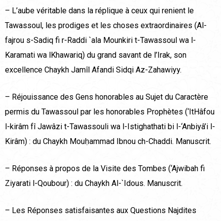
– L’aube véritable dans la réplique à ceux qui renient le
Tawassoul, les prodiges et les choses extraordinaires (Al-
fajrou s-Sadiq fi r-Raddi `ala Mounkiri t-Tawassoul wa l-
Karamati wa lKhawariq) du grand savant de l’Irak, son
excellence Chaykh Jamîl Afandi Sidqi Az-Zahawiyy.
– Réjouissance des Gens honorables au Sujet du Caractère
permis du Tawassoul par les honorables Prophètes (‘ItHâfou
l-kirâm fî Jawâzi t-Tawassouli wa l-Istighathati bi l-‘Anbiyâ’i l-
Kirâm) : du Chaykh Mouḥammad Ibnou ch-Chaddi. Manuscrit.
– Réponses à propos de la Visite des Tombes (‘Ajwibah fi
Ziyarati l-Qoubour) : du Chaykh Al-`Idous. Manuscrit.
– Les Réponses satisfaisantes aux Questions Najdites