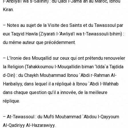
l-‘Anbiya’I wa s-Salihin) : du Qadi l-Jama`ah au Maroc, Ibnou
Kiran.
– Notes au sujet de la Visite des Saints et du Tawassoul par
eux Taqyid Hawla (Ziyarati l-‘Awliya’I wa t-Tawassouli bihim) :
du même auteur que précédemment.
– L’Ironie des Mouqallid sur ceux qui ont prétendu renouveler
la Religion (Tahakkoumou l-Mouqallidin biman ‘Idda`a Tajdida
d-Din) : du Chaykh Mouḥammad Ibnou `Abdi r-Rahman Al-
Hanbaliyy, dans lequel il a répliqué à Ibnou `Abdi l-Wahhab
dans chaque question qu’il a innovée, de la meilleure
réplique.
– At-Tawassoul : du Mufti Mouḥammad `Abdou l-Qayyoum
Al-Qadiriyy Al-Hazarawiyy.