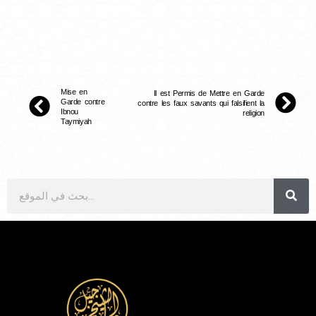
Mise en
Il est Permis de Mettre en Garde
Garde contre
contre les faux savants qui falsifient la
Ibnou
religion
Taymiyah