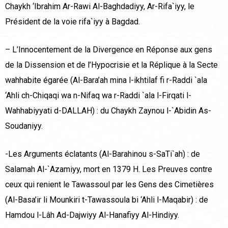
Chaykh ‘Ibrahim Ar-Rawi Al-Baghdadiyy, Ar-Rifa`iyy, le
Président de la voie rifa`iyy à Bagdad.
– L’Innocentement de la Divergence en Réponse aux gens
de la Dissension et de l’Hypocrisie et la Réplique à la Secte
wahhabite égarée (Al-Bara’ah mina l-ikhtilaf fi r-Raddi `ala
‘Ahli ch-Chiqaqi wa n-Nifaq wa r-Raddi `ala l-Firqati l-
Wahhabiyyati d-DALLAH) : du Chaykh Zaynou l-`Abidin As-
Soudaniyy.
-Les Arguments éclatants (Al-Barahinou s-SaTi`ah) : de
Salamah Al-`Azamiyy, mort en 1379 H. Les Preuves contre
ceux qui renient le Tawassoul par les Gens des Cimetières
(Al-Basa’ir li Mounkiri t-Tawassoula bi ‘Ahli l-Maqabir) : de
Hamdou l-Lâh Ad-Dajwiyy Al-Hanafiyy Al-Hindiyy.