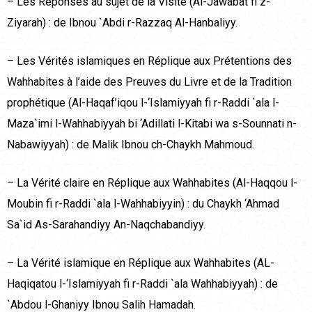
– Les Réponses au sujet de la Visite (Al-Jawabat fi z-
Ziyarah) : de Ibnou `Abdi r-Razzaq Al-Hanbaliyy.
– Les Vérités islamiques en Réplique aux Prétentions des
Wahhabites à l’aide des Preuves du Livre et de la Tradition
prophétique (Al-Haqaf’iqou l-‘Islamiyyah fi r-Raddi `ala l-
Maza`imi l-Wahhabiyyah bi ‘Adillati l-Kitabi wa s-Sounnati n-
Nabawiyyah) : de Malik Ibnou ch-Chaykh Mahmoud.
– La Vérité claire en Réplique aux Wahhabites (Al-Haqqou l-
Moubin fi r-Raddi `ala l-Wahhabiyyin) : du Chaykh ‘Ahmad
Sa`id As-Sarahandiyy An-Naqchabandiyy.
– La Vérité islamique en Réplique aux Wahhabites (AL-
Haqiqatou l-‘Islamiyyah fi r-Raddi `ala Wahhabiyyah) : de
`Abdou l-Ghaniyy Ibnou Salih Hamadah.