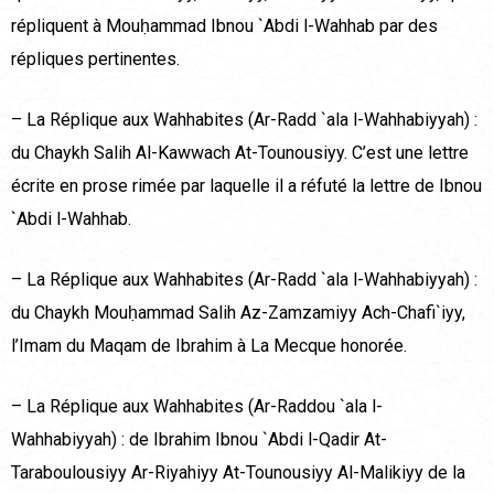
répliquent à Mouḥammad Ibnou `Abdi l-Wahhab par des
répliques pertinentes.
– La Réplique aux Wahhabites (Ar-Radd `ala l-Wahhabiyyah) :
du Chaykh Salih Al-Kawwach At-Tounousiyy. C’est une lettre
écrite en prose rimée par laquelle il a réfuté la lettre de Ibnou
`Abdi l-Wahhab.
– La Réplique aux Wahhabites (Ar-Radd `ala l-Wahhabiyyah) :
du Chaykh Mouḥammad Salih Az-Zamzamiyy Ach-Chafi`iyy,
l’Imam du Maqam de Ibrahim à La Mecque honorée.
– La Réplique aux Wahhabites (Ar-Raddou `ala l-
Wahhabiyyah) : de Ibrahim Ibnou `Abdi l-Qadir At-
Taraboulousiyy Ar-Riyahiyy At-Tounousiyy Al-Malikiyy de la