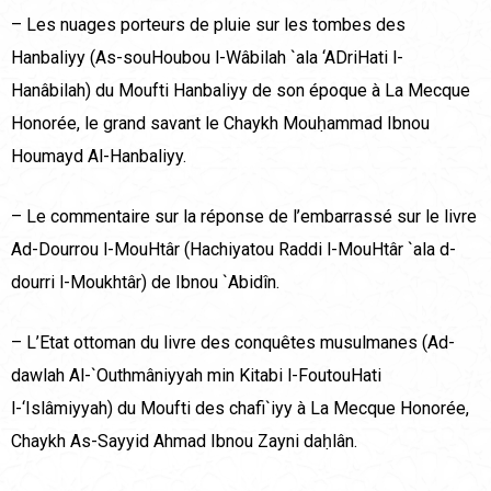
– Les nuages porteurs de pluie sur les tombes des
Hanbaliyy (As-souHoubou l-Wâbilah `ala ‘ADriHati l-
Hanâbilah) du Moufti Hanbaliyy de son époque à La Mecque
Honorée, le grand savant le Chaykh Mouḥammad Ibnou
Houmayd Al-Hanbaliyy.
– Le commentaire sur la réponse de l’embarrassé sur le livre
Ad-Dourrou l-MouHtâr (Hachiyatou Raddi l-MouHtâr `ala d-
dourri l-Moukhtâr) de Ibnou `Abidîn.
– L’Etat ottoman du livre des conquêtes musulmanes (Ad-
dawlah Al-`Outhmâniyyah min Kitabi l-FoutouHati
l-‘Islâmiyyah) du Moufti des chafi`iyy à La Mecque Honorée,
Chaykh As-Sayyid Ahmad Ibnou Zayni daḥlân.