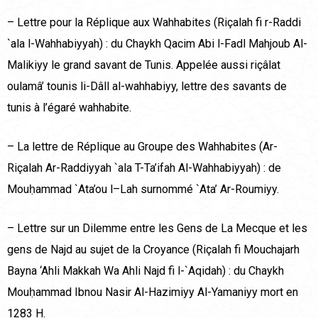
– Lettre pour la Réplique aux Wahhabites (Riçalah fi r-Raddi
`ala l-Wahhabiyyah) : du Chaykh Qacim Abi l-Fadl Mahjoub Al-
Malikiyy le grand savant de Tunis. Appelée aussi riçâlat
oulamâ’ tounis li-Dâll al-wahhabiyy, lettre des savants de
tunis à l’égaré wahhabite.
– La lettre de Réplique au Groupe des Wahhabites (Ar-
Riçalah Ar-Raddiyyah `ala T-Ta’ifah Al-Wahhabiyyah) : de
Mouḥammad `Ata’ou l–Lah surnommé `Ata’ Ar-Roumiyy.
– Lettre sur un Dilemme entre les Gens de La Mecque et les
gens de Najd au sujet de la Croyance (Riçalah fi Mouchajarh
Bayna ‘Ahli Makkah Wa Ahli Najd fi l-`Aqidah) : du Chaykh
Mouḥammad Ibnou Nasir Al-Hazimiyy Al-Yamaniyy mort en
1283 H.