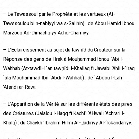
– Le Tawassoul par le Prophète et les vertueux (At-
Tawssoulou bi n-nabiyyi wa s-Salihin) : de Abou Hamid Ibnou
Marzouq Ad-Dimachqiyy Achq-Chamiyy.
– L’Eclaircissement au sujet du tawḥīd du Créateur sur la
Réponse des gens de l’Irak à Mouḥammad Ibnou `Abi l-
Wahhab (At-tawdîH `an tawḥīdi l-Khallaq fi Jawabi ‘Ahli l-`Iraq
`ala Mouḥammad Ibn `Abdi l-Wahhab) : de `Abdou l-Lâh
‘Afandi ar-Rawi.
– L’Apparition de la Vérité sur les différents états des pires
des Créatures (Jalalou l-Haqq fi Kachfi ‘AHwali ‘Achrari l-
Khalq) : du Chaykh ‘Ibrahim Hilmi Al-Qadiriyy Al-‘Iskandariyy.