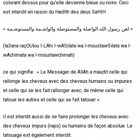
colorant dessus pour qu’elle devienne bleue ou noire. Ceci
est interdit en raison du HadIth des deux SaHIH :
« لعن رسول الله الواصلة والمستوصلة والواشـمة والمستوشـمة »
(la3ana raçOUlou l-LAhi l-wASilata wa l-moustawSilata wa l-
wAchimata wa l-moustawchimah)
ce qui signifie : « Le Messager de AllAh a maudit celle qui
rallonge les cheveux avec des cheveux humains ou impures
et celle qui se les fait rallonger avec, de même celle qui
tatoue les autres et celle qui se fait tatouer ».
Il est interdit aussi de se faire prolonger les cheveux avec
des cheveux impurs (najis) ou humains de façon absolue. Le
tatouage est également interdit.