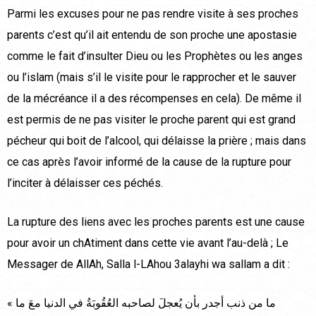
Parmi les excuses pour ne pas rendre visite à ses proches
parents c’est qu’il ait entendu de son proche une apostasie
comme le fait d’insulter Dieu ou les Prophètes ou les anges
ou l’islam (mais s’il le visite pour le rapprocher et le sauver
de la mécréance il a des récompenses en cela). De même il
est permis de ne pas visiter le proche parent qui est grand
pécheur qui boit de l’alcool, qui délaisse la prière ; mais dans
ce cas après l’avoir informé de la cause de la rupture pour
l’inciter à délaisser ces péchés.
La rupture des liens avec les proches parents est une cause
pour avoir un chAtiment dans cette vie avant l’au-delà ; Le
Messager de AllAh, Salla l-LAhou 3alayhi wa sallam a dit :
« ما من ذنب أجدر بأن يُعجلَ لصاحبه العُقُوبَةُ في الدنيا معَ ما