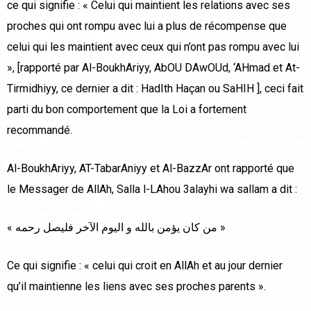
ce qui signifie : « Celui qui maintient les relations avec ses
proches qui ont rompu avec lui a plus de récompense que
celui qui les maintient avec ceux qui n’ont pas rompu avec lui
», [rapporté par Al-BoukhAriyy, AbOU DAwOUd, ‘AHmad et At-
Tirmidhiyy, ce dernier a dit : HadIth Haçan ou SaHIH ], ceci fait
parti du bon comportement que la Loi a fortement
recommandé.
Al-BoukhAriyy, AT-TabarAniyy et Al-BazzAr ont rapporté que
le Messager de AllAh, Salla l-LAhou 3alayhi wa sallam a dit :
« من كان يؤمن بالله و اليوم الآخر فليصل رحمه »
Ce qui signifie : « celui qui croit en AllAh et au jour dernier
qu’il maintienne les liens avec ses proches parents ».