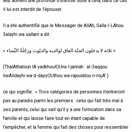
leur advient une profonde tristesse suite à cela, dans ce cas
il lui est interdit de l’épouser.
Il a été authentifié que le Messager de AllAh, Salla l-LAhou
3alayhi wa sallam a dit :
« ثلاثة لا يدخلون الجنّة العاق لوالديه والديّوث ورَجُلَةُ النِّساء »
(ThalAthatoun lA yadkhoulOUna l-jannah : al-3aqqou
liwAlidayhi wa d-dayyOUthou wa-rajoulatou n-niçA’ )
ce qui signifie : « Trois catégories de personnes n’entreront
pas au paradis parmi les premiers : celui qui fait très mal à
ses parents, celui qui sait qu’il y a une fornication dans sa
famille et qui laisse faire tout en étant capable de
l’empêcher, et la femme qui fait des choses pour ressembler