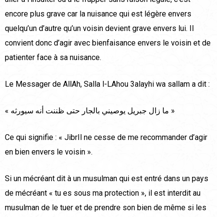
encore plus grave car la nuisance qui est légère envers
quelqu’un d’autre qu’un voisin devient grave envers lui. Il
convient donc d’agir avec bienfaisance envers le voisin et de
patienter face à sa nuisance.
Le Messager de AllAh, Salla l-LAhou 3alayhi wa sallam a dit :
« ما زال جبريل يوصيني بالجار حتى ظننت أنه سيورثه »
Ce qui signifie : « JibrIl ne cesse de me recommander d’agir
en bien envers le voisin ».
Si un mécréant dit à un musulman qui est entré dans un pays
de mécréant « tu es sous ma protection », il est interdit au
musulman de le tuer et de prendre son bien de même si les