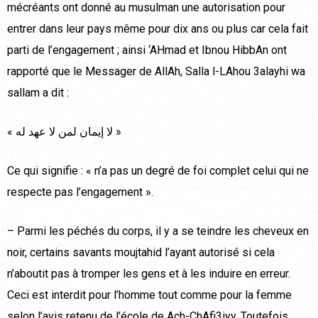
mécréants ont donné au musulman une autorisation pour
entrer dans leur pays même pour dix ans ou plus car cela fait
parti de l’engagement ; ainsi ‘AHmad et Ibnou HibbAn ont
rapporté que le Messager de AllAh, Salla l-LAhou 3alayhi wa
sallam a dit :
« لا إيمان لمن لا عهد له »
Ce qui signifie : « n’a pas un degré de foi complet celui qui ne
respecte pas l’engagement ».
– Parmi les péchés du corps, il y a se teindre les cheveux en
noir, certains savants moujtahid l’ayant autorisé si cela
n’aboutit pas à tromper les gens et à les induire en erreur.
Ceci est interdit pour l’homme tout comme pour la femme
selon l’avis retenu de l’école de Ach-ChAfi3iyy. Toutefois