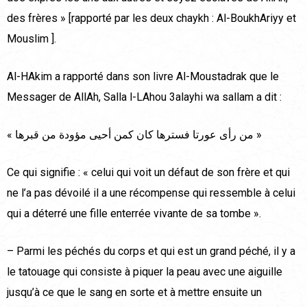
des frères » [rapporté par les deux chaykh : Al-BoukhAriyy et
Mouslim ].
Al-HAkim a rapporté dans son livre Al-Moustadrak que le
Messager de AllAh, Salla l-LAhou 3alayhi wa sallam a dit :
« من رأى عورتا فسترها كان كمن أحيى مؤودة من قبرها »
Ce qui signifie : « celui qui voit un défaut de son frère et qui
ne l’a pas dévoilé il a une récompense qui ressemble à celui
qui a déterré une fille enterrée vivante de sa tombe ».
– Parmi les péchés du corps et qui est un grand péché, il y a
le tatouage qui consiste à piquer la peau avec une aiguille
jusqu’à ce que le sang en sorte et à mettre ensuite un