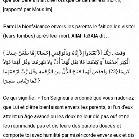
que son père aimait une fois que ce dernier est mort »,
[rapporté par Mouslim].
Parmi la bienfaisance envers les parents le fait de les visiter
(leurs tombes) après leur mort. AllAh ta3AlA dit :
{ وَقَضَى رَبُّكَ أَلاَّ تَعْبُدُواْ إِلاَّ إِيَّاهُ وَبِالْوَالِدَيْنِ إِحْسَانًا إِمَّا يَبْلُغَنَّ عِندَكَ
الْكِبَرَ أَحَدُهُمَا أَوْ كِلاَهُمَا فَلاَ تَقُل لَّهُمَآ أُفٍّ وَلاَ تَنْهَرْهُمَا وَقُل لَّهُمَا قَوْلاً
كَرِيمًا {23} وَاخْفِضْ لَهُمَا جَنَاحَ الذُّلِّ مِنَ الرَّحْمَةِ وَقُل رَّبِّ ارْحَمْهُمَا
كَمَا رَبَّيَانِي صَغِيرًا }
Ce qui signifie : « Ton Seigneur a ordonné que vous n’adoriez
que Lui et d’être bienfaisant envers les parents, si l’un d’eux
atteint un Age avancé ou les deux ne leur dis pas ouf et ne
les réprimande pas et dis leurs des paroles douces et
comporte toi avec humilité par miséricorde envers eux et dis