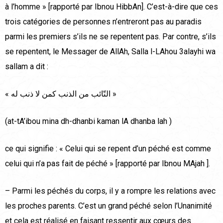
à l’homme » [rapporté par Ibnou HibbAn]. C’est-à-dire que ces
trois catégories de personnes n’entreront pas au paradis
parmi les premiers s’ils ne se repentent pas. Par contre, s’ils
se repentent, le Messager de AllAh, Salla l-LAhou 3alayhi wa
sallam a dit :
« التّائب من الذنب كمن لا ذنب له »
(at-tA’ibou mina dh-dhanbi kaman lA dhanba lah )
ce qui signifie : « Celui qui se repent d’un péché est comme
celui qui n’a pas fait de péché » [rapporté par Ibnou MAjah ].
– Parmi les péchés du corps, il y a rompre les relations avec
les proches parents. C’est un grand péché selon l’Unanimité
et cela est réalisé en faisant ressentir aux cœurs des