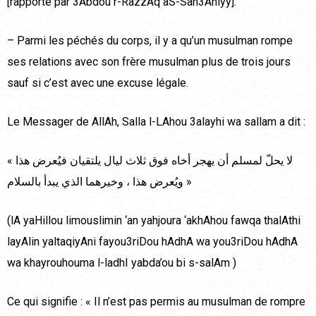
[rapporté par 3Abdou r-RazzAq aS-San3Aniyy].
– Parmi les péchés du corps, il y a qu’un musulman rompe
ses relations avec son frère musulman plus de trois jours
sauf si c’est avec une excuse légale.
Le Messager de AllAh, Salla l-LAhou 3alayhi wa sallam a dit :
« لا يحلّ لمسلم أن يهجر أخاه فوق ثلاث ليال يلتقيان فيُعرض هذا
ويُعرض هذا ، وخيرهما الذي يبدأ بالسلام »
(lA yaHillou limouslimin ‘an yahjoura ‘akhAhou fawqa thalAthi
layAlin yaltaqiyAni fayou3riDou hAdhA wa you3riDou hAdhA
wa khayrouhouma l-ladhI yabda’ou bi s-salAm )
Ce qui signifie : « Il n’est pas permis au musulman de rompre