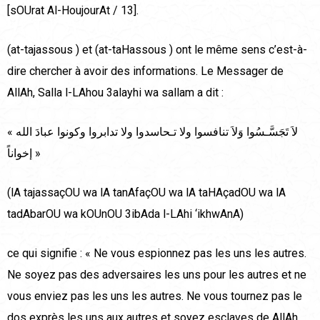
[sOUrat Al-HoujourAt / 13].
(at-tajassous ) et (at-taHassous ) ont le même sens c’est-à-
dire chercher à avoir des informations. Le Messager de
AllAh, Salla l-LAhou 3alayhi wa sallam a dit :
« لاَ تَجَسَّـسُوا وَلاَ تنافسوا ولا تـحاسدوا ولا تدابروا وكونوا عبادَ الله
إخواناً »
(lA tajassaçOU wa lA tanAfaçOU wa lA taHAçadOU wa lA
tadAbarOU wa kOUnOU 3ibAda l-LAhi ‘ikhwAnA)
ce qui signifie : « Ne vous espionnez pas les uns les autres.
Ne soyez pas des adversaires les uns pour les autres et ne
vous enviez pas les uns les autres. Ne vous tournez pas le
dos exprès les uns aux autres et soyez esclaves de AllAh,