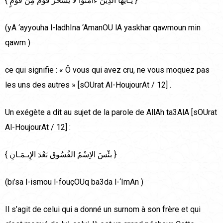
{ يَـأَيُّهَا الَّذِينَ ءَامَنُوا لاَ يَسْخَرْ قَوْمٌ مِن قَوْمٍ }
(yA ‘ayyouha l-ladhIna ‘AmanOU lA yaskhar qawmoun min
qawm )
ce qui signifie : « Ô vous qui avez cru, ne vous moquez pas
les uns des autres » [sOUrat Al-HoujourAt / 12] .
Un exégète a dit au sujet de la parole de AllAh ta3AlA [sOUrat
Al-HoujourAt / 12] :
{ بئْسَ الاِسْمُ الفُسُوق بَعْدَ الإِيـمَـانِ }
(bi’sa l-ismou l-fouçOUq ba3da l-‘ImAn )
Il s’agit de celui qui a donné un surnom à son frère et qui