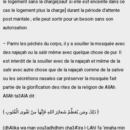
le logement sans la charge[sauf si elle est enceinte dans ce
cas le logement plus la charge] durant la période d’attente
post maritale ; elle peut sortir pour un besoin sans son
autorisation.
– Parmi les péchés du corps, il y a souiller la mosquée avec
des najaçah ou la salir même avec quelque chose de pur. Il
est interdit de la souiller avec de la najaçah et même de la
salir avec autre chose que de la najaçah comme de la salive
ou les sécrétions nasales car préserver la mosquée fait
partie de la glorification des rites de la religion de AllAh.
AllAh ta3AlA dit :
{ ذَلِكَ ومَن يُعَظِّمْ شَعائِرَ اللهِ فَإِنَّهاَ منْ تَقْوى الْقُلوبِ }
(dhAlika wa man you3adhdhim cha3A’ira l-LAhI fa ‘innaha min