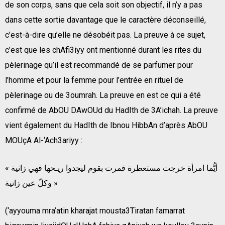
de son corps, sans que cela soit son objectif, il n’y a pas
dans cette sortie davantage que le caractère déconseillé,
c’est-à-dire qu’elle ne désobéit pas. La preuve à ce sujet,
c’est que les chAfi3iyy ont mentionné durant les rites du
pèlerinage qu’il est recommandé de se parfumer pour
l’homme et pour la femme pour l’entrée en rituel de
pèlerinage ou de 3oumrah. La preuve en est ce qui a été
confirmé de AbOU DAwOUd du HadIth de 3A’ichah. La preuve
vient également du HadIth de Ibnou HibbAn d’après AbOU
MOUçA Al-‘Ach3ariyy :
« أيُّما امرأة خرجت مستعطرة فمرت بقوم ليجدوا ريـحها فهي زانية
وكلّ عين زانية »
(‘ayyouma mra’atin kharajat mousta3Tiratan famarrat