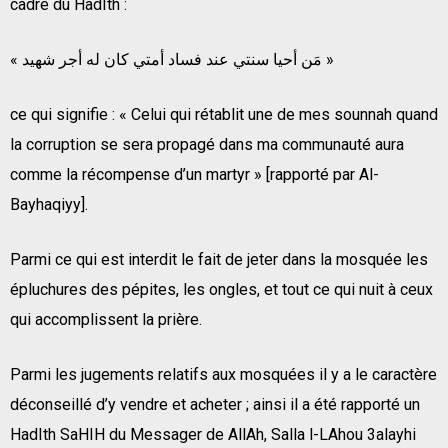
cadre du HadIth :
« مَن أحيا سنتي عند فساد أمتي كان له أجر شهيد »
ce qui signifie : « Celui qui rétablit une de mes sounnah quand
la corruption se sera propagé dans ma communauté aura
comme la récompense d’un martyr » [rapporté par Al-
Bayhaqiyy].
Parmi ce qui est interdit le fait de jeter dans la mosquée les
épluchures des pépites, les ongles, et tout ce qui nuit à ceux
qui accomplissent la prière.
Parmi les jugements relatifs aux mosquées il y a le caractère
déconseillé d’y vendre et acheter ; ainsi il a été rapporté un
HadIth SaHIH du Messager de AllAh, Salla l-LAhou 3alayhi