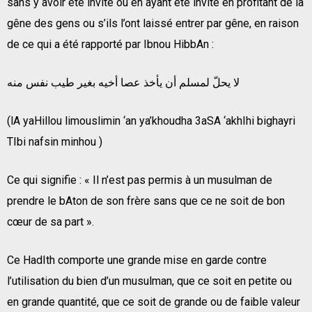
sans y avoir été invité ou en ayant été invité en profitant de la
gêne des gens ou s’ils l’ont laissé entrer par gêne, en raison
de ce qui a été rapporté par Ibnou HibbAn :
لا يحلّ لمسلم أن يأخذ عصا أخيه بغير طيب نفس منه
(lA yaHillou limouslimin ‘an ya’khoudha 3aSA ‘akhIhi bighayri
TIbi nafsin minhou )
Ce qui signifie : « Il n’est pas permis à un musulman de
prendre le bAton de son frère sans que ce ne soit de bon
cœur de sa part ».
Ce HadIth comporte une grande mise en garde contre
l’utilisation du bien d’un musulman, que ce soit en petite ou
en grande quantité, que ce soit de grande ou de faible valeur