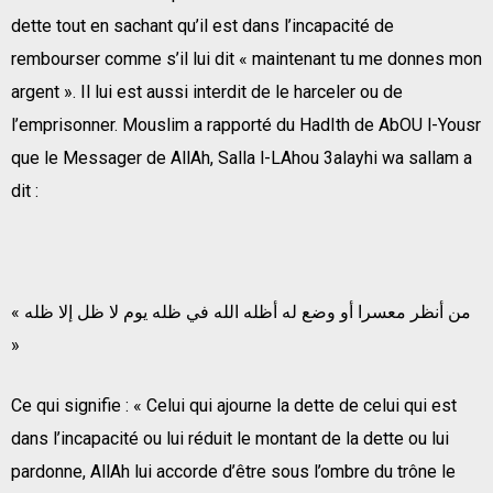
dette tout en sachant qu’il est dans l’incapacité de
rembourser comme s’il lui dit « maintenant tu me donnes mon
argent ». Il lui est aussi interdit de le harceler ou de
l’emprisonner. Mouslim a rapporté du HadIth de AbOU l-Yousr
que le Messager de AllAh, Salla l-LAhou 3alayhi wa sallam a
dit :
« من أنظر معسرا أو وضع له أظله الله في ظله يوم لا ظل إلا ظله
»
Ce qui signifie : « Celui qui ajourne la dette de celui qui est
dans l’incapacité ou lui réduit le montant de la dette ou lui
pardonne, AllAh lui accorde d’être sous l’ombre du trône le