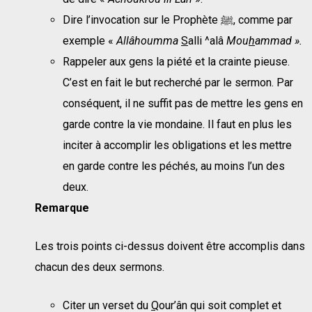
Dire l’invocation sur le Prophète ﷺ, comme par
exemple «
Allâhoumma
S
alli ^alâ
Mou
h
ammad ».
Rappeler aux gens la piété et la crainte pieuse.
C’est en fait le but recherché par le sermon. Par
conséquent, il ne suffit pas de mettre les gens en
garde contre la vie mondaine. Il faut en plus les
inciter à accomplir les obligations et les mettre
en garde contre les péchés, au moins l’un des
deux.
Remarque
Les trois points ci-dessus doivent être accomplis dans
chacun des deux sermons.
Citer un verset du
Q
our’ân qui soit complet et