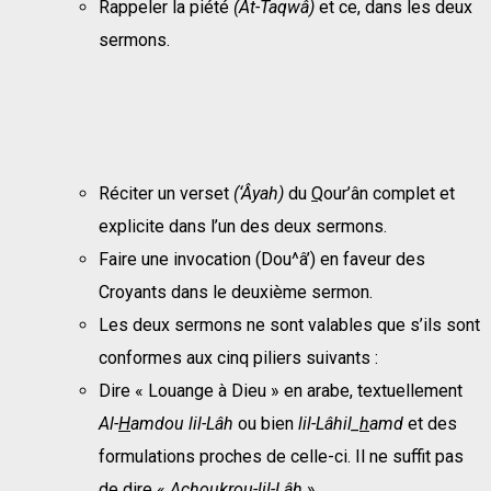
Rappeler la piété
(At-Taqwâ)
et ce, dans les deux
sermons.
Réciter un verset
(‘Âyah)
du
Q
our’ân complet et
explicite dans l’un des deux sermons.
Faire une invocation (Dou^â’) en faveur des
Croyants dans le deuxième sermon.
Les deux sermons ne sont valables que s’ils sont
conformes aux cinq piliers suivants :
Dire « Louange à Dieu » en arabe, textuellement
Al-
H
amdou lil-Lâh
ou bien
lil-Lâhil_
h
amd
et des
formulations proches de celle-ci. Il ne suffit pas
de dire «
Achoukrou-lil-Lâh
».