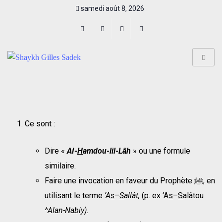
samedi août 8, 2026
Ce sont :
Dire «
AI-
H
amdou-lil-Lâh
» ou une formule
similaire.
Faire une invocation en faveur du Prophète ﷺ, en
utilisant le terme
‘A
s
–
S
allât,
(p. ex ‘A
s
–
S
alâtou
^Alan-Nabiy).