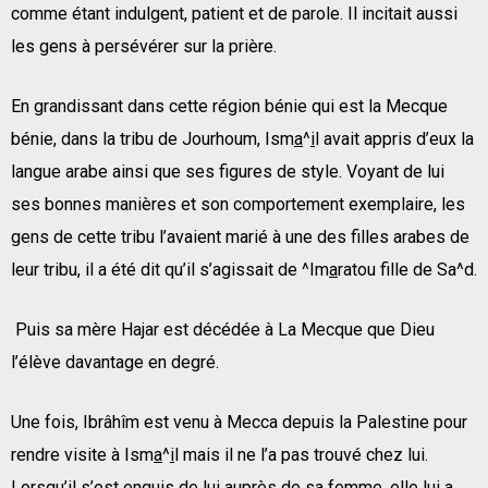
comme étant indulgent, patient et de parole. Il incitait aussi
les gens à persévérer sur la prière.
En grandissant dans cette région bénie qui est la Mecque
bénie, dans la tribu de Jourhoum, Ism
a
^
i
l avait appris d’eux la
langue arabe ainsi que ses figures de style. Voyant de lui
ses bonnes manières et son comportement exemplaire, les
gens de cette tribu l’avaient marié à une des filles arabes de
leur tribu, il a été dit qu’il s’agissait de ^Im
a
ratou fille de Sa^d.
Puis sa mère Hajar est décédée à La Mecque que Dieu
l’élève davantage en degré.
Une fois, Ibrâhîm est venu à Mecca depuis la Palestine pour
rendre visite à Ism
a
^
i
l mais il ne l’a pas trouvé chez lui.
Lorsqu’il s’est enquis de lui auprès de sa femme, elle lui a