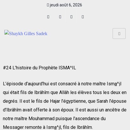
jeudi août 6, 2026
#24 L’histoire du Prophète ISMA^IL
L’épisode d’aujourd’hui est consacré à notre maître Ism
a
^
i
l
qui était fils de Ibrâhîm que Allâh les élèves tous les deux en
degrés. Il est le fils de Hajar l’égyptienne, que Sarah l’épouse
d’Ibrâhîm avait offerte à son époux. Il est aussi un ancêtre de
notre maître Mouhammad puisque l’ascendance du
Messager remonte à Ism
a
^
i
l, fils de Ibrâhîm.