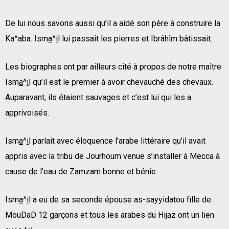
De lui nous savons aussi qu’il a aidé son père à construire la
Ka^aba. Ism
a
^
i
l lui passait les pierres et Ibrâhîm bâtissait.
Les biographes ont par ailleurs cité à propos de notre maître
Ism
a
^
i
l qu’il est le premier à avoir chevauché des chevaux.
Auparavant, ils étaient sauvages et c’est lui qui les a
apprivoisés.
Ism
a
^
i
l parlait avec éloquence l’arabe littéraire qu’il avait
appris avec la tribu de Jourhoum venue s’installer à Mecca à
cause de l’eau de Zamzam bonne et bénie.
Ism
a
^
i
l a eu de sa seconde épouse as-sayyidatou fille de
MouDaD 12 garçons et tous les arabes du Hijaz ont un lien