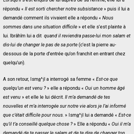
répondu «
Il est sorti chercher notre subsistance
» puis il lui a
demandé comment ils vivaient elle a répondu «
Nous
sommes dans une situation difficile
» et elle s’est plainte à
lui. Ibrâhîm lui a dit
quand il reviendra passe-lui mon salam et
dis-lui de changer le pas de sa porte
(c’est la pierre au-
dessous de la porte d’entrée qu’on franchit en entrant chez
quelqu’un).
A son retour, Ism
a
^
i
l a interrogé sa femme «
Est-ce que
quelqu’un est venu ?
» elle a répondu «
Oui un homme âgé
est venu
» et elle le lui décrit.
Il m’a demandé de tes
nouvelles et m’a interrogée sur notre vie alors je l’ai informé
que c’était difficile pour nous
. » Ism
a
^
i
l lui a demandé «
Est-ce
qu’il t’a conseillé quelque chose ?
» Elle a répondu «
Oui il m’a
demandé de te passer le salam et de te dire de changer ton