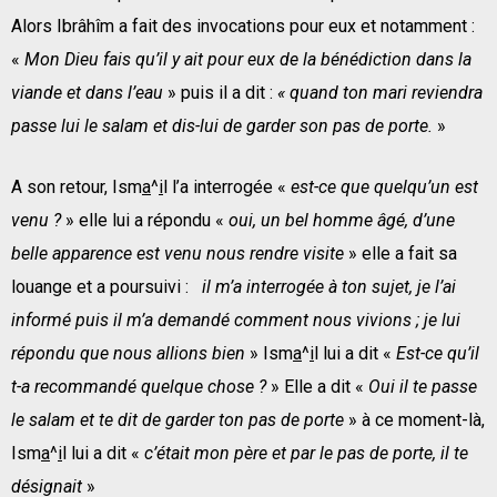
Alors Ibrâhîm a fait des invocations pour eux et notamment :
«
Mon Dieu fais qu’il y ait pour eux de la bénédiction dans la
viande et dans l’eau
» puis il a dit :
« quand ton mari reviendra
passe lui le salam et dis-lui de garder son pas de porte.
»
A son retour, Ism
a
^
i
l l’a interrogée «
est-ce que quelqu’un est
venu ?
» elle lui a répondu «
oui, un bel homme âgé, d’une
belle apparence est venu nous rendre visite
» elle a fait sa
louange et a poursuivi :
il m’a interrogée à ton sujet, je l’ai
informé puis il m’a demandé comment nous vivions ; je lui
répondu que nous allions bien
» Ism
a
^
i
l lui a dit «
Est-ce qu’il
t-a recommandé quelque chose ?
» Elle a dit «
Oui il te passe
le salam et te dit de garder ton pas de porte
» à ce moment-là,
Ism
a
^
i
l lui a dit «
c’était mon père et par le pas de porte, il te
désignait
»