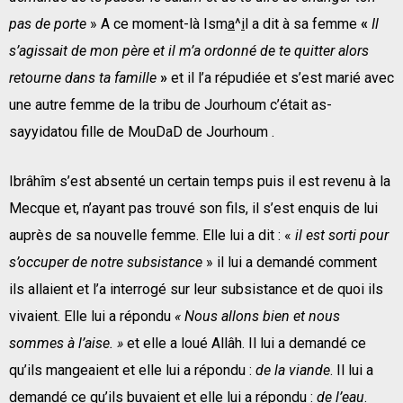
pas de porte
» A ce moment-là Ism
a
^
i
l a dit à sa femme
«
Il
s’agissait de mon père et il m’a ordonné de te quitter alors
retourne dans ta famille
»
et il l’a répudiée et s’est marié avec
une autre femme de la tribu de Jourhoum c’était as-
sayyidatou fille de MouDaD de Jourhoum .
Ibrâhîm s’est absenté un certain temps puis il est revenu à la
Mecque et, n’ayant pas trouvé son fils, il s’est enquis de lui
auprès de sa nouvelle femme. Elle lui a dit : «
il est sorti pour
s’occuper de notre subsistance
» il lui a demandé comment
ils allaient et l’a interrogé sur leur subsistance et de quoi ils
vivaient. Elle lui a répondu
« Nous allons bien et nous
sommes à l’aise. »
et elle a loué Allâh. Il lui a demandé ce
qu’ils mangeaient
et elle lui a répondu :
de la viande
. Il lui a
demandé ce qu’ils buvaient et elle lui a répondu :
de l’eau
.