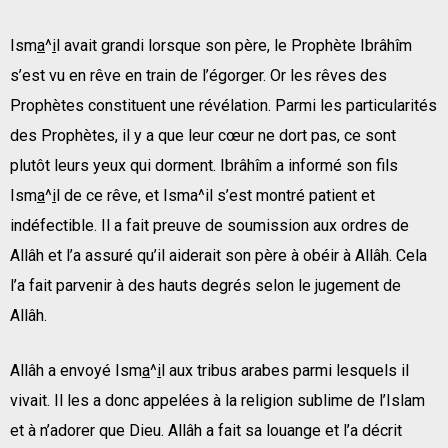
Ism
a
^
i
l avait grandi lorsque son père, le Prophète Ibrâhîm
s’est vu en rêve en train de l’égorger. Or les rêves des
Prophètes constituent une révélation. Parmi les particularités
des Prophètes, il y a que leur cœur ne dort pas, ce sont
plutôt leurs yeux qui dorment. Ibrâhîm a informé son fils
Ism
a
^
i
l de ce rêve, et Isma^il s’est montré patient et
indéfectible. Il a fait preuve de soumission aux ordres de
Allâh et l’a assuré qu’il aiderait son père à obéir à Allâh. Cela
l’a fait parvenir à des hauts degrés selon le jugement de
Allâh.
Allâh a envoyé Ism
a
^
i
l aux tribus arabes parmi lesquels il
vivait. Il les a donc appelées à la religion sublime de l’Islam
et à n’adorer que Dieu. Allâh a fait sa louange et l’a décrit