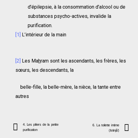
d’épilepsie, à la consommation d’alcool ou de
substances psycho-actives, invalide la
purification.
[1]
L’intérieur de la main
[2]
Les Ma
h
ram sont les ascendants, les frères, les
sœurs, les descendants, la
belle-fille, la belle-mère, la nièce, la tante entre
autres
4. Les piliers de la petite
6. La toilette intime
purification
(Istinjâ’)