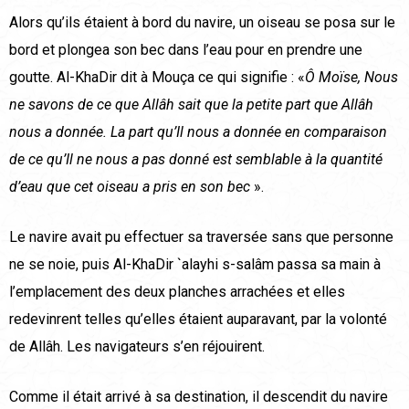
Alors qu’ils étaient à bord du navire, un oiseau se posa sur le
bord et plongea son bec dans l’eau pour en prendre une
goutte. Al-KhaDir dit à Mouça ce qui signifie : «
Ô Moïse, Nous
ne savons de ce que Allâh sait que la petite part que Allâh
nous a donné
e. La part qu’Il nous a donnée en comparaison
de ce qu’Il ne nous a pas donné est semblable à la quantité
d’eau que cet oiseau a pris en son bec
».
Le navire avait pu effectuer sa traversée sans que personne
ne se noie, puis Al-KhaDir `alayhi s-salâm passa sa main à
l’emplacement des deux planches arrachées et elles
redevinrent telles qu’elles étaient auparavant, par la volonté
de Allâh. Les navigateurs s’en réjouirent.
Comme il était arrivé à sa destination, il descendit du navire