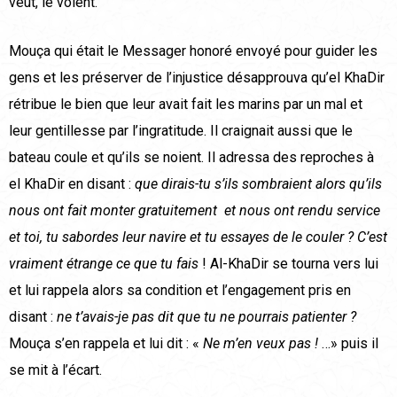
veut, le voient.
Mouça qui était le Messager honoré envoyé pour guider les
gens et les préserver de l’injustice désapprouva qu’el KhaDir
rétribue le bien que leur avait fait les marins par un mal et
leur gentillesse par l’ingratitude. Il craignait aussi que le
bateau coule et qu’ils se noient. Il adressa des reproches à
el KhaDir en disant :
que dirais-tu s’ils sombraient alors qu’ils
nous ont fait monter gratuitement et nous ont rendu service
et toi, tu sabordes leur navire et tu essayes de le couler ? C’est
vraiment étrange ce que tu fais
! Al-KhaDir se tourna vers lui
et lui rappela alors sa condition et l’engagement pris en
disant :
ne t’avais-je pas dit que tu ne pourrais patienter ?
Mouça s’en rappela et lui dit : «
Ne m’en veux pas !
…» puis il
se mit à l’écart.