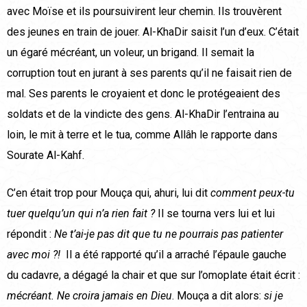
avec Moïse et ils poursuivirent leur chemin. Ils trouvèrent
des jeunes en train de jouer. Al-KhaDir saisit l’un d’eux. C’était
un égaré mécréant, un voleur, un brigand. Il semait la
corruption tout en jurant à ses parents qu’il ne faisait rien de
mal. Ses parents le croyaient et donc le protégeaient des
soldats et de la vindicte des gens. Al-KhaDir l’entraina au
loin, le mit à terre et le tua, comme Allâh le rapporte dans
Sourate Al-Kahf.
C’en était trop pour Mouça qui, ahuri, lui dit
comment peux-tu
tuer quelqu’un qui n’a rien fait ?
Il se tourna vers lui et lui
répondit :
Ne t’ai-je pas dit que tu ne pourrais pas patienter
avec moi ?!
Il a été rapporté qu’il a arraché l’épaule gauche
du cadavre, a dégagé la chair et que sur l’omoplate était écrit :
mécréant. Ne croira jamais en Dieu
. Mouça a dit alors:
si je