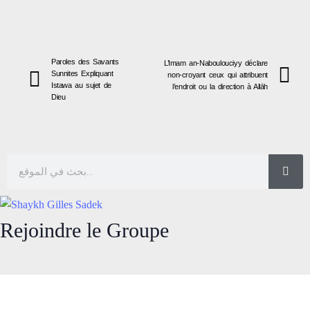
Paroles des Savants
L’Imam an-Naboulouciyy déclare
Sunnites Expliquant
non-croyant ceux qui attribuent
Istawa au sujet de
l’endroit ou la direction à Allāh
Dieu
Rejoindre le Groupe