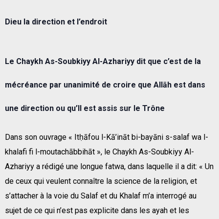
Dieu la direction et l’endroit
Le Chaykh As-Soubkiyy Al-Azhariyy dit que c’est de la
mécréance par unanimité de croire que Allāh est dans
une direction ou qu’Il est assis sur le Trône
Dans son ouvrage « Itḥāfou l-Kā’ināt bi-bayāni s-salaf wa l-
khalafi fi l-moutachābbihāt », le Chaykh As-Soubkiyy Al-
Azhariyy a rédigé une longue fatwa, dans laquelle il a dit: «
Un
de ceux qui veulent connaître la science de la religion, et
s’attacher à la voie du Salaf et du Khalaf m’a interrogé au
sujet de ce qui n’est pas explicite dans les ayah et les