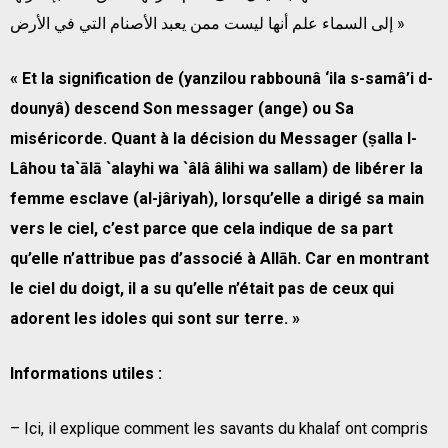
إلى السماء علم أنها ليست ممن يعبد الأصنام التي في الأرض »
« Et la signification de (yanzilou rabbounâ ‘ila s-samâ’i d-
dounyâ) descend Son messager (ange) ou Sa
miséricorde. Quant à la décision du Messager (ṣalla l-
Lâhou ta`ālā `alayhi wa `âlâ âlihi wa sallam) de libérer la
femme esclave (al-jâriyah), lorsqu’elle a dirigé sa main
vers le ciel, c’est parce que cela indique de sa part
qu’elle n’attribue pas d’associé à Allāh. Car en montrant
le ciel du doigt, il a su qu’elle n’était pas de ceux qui
adorent les idoles qui sont sur terre. »
Informations utiles :
– Ici, il explique comment les savants du khalaf ont compris