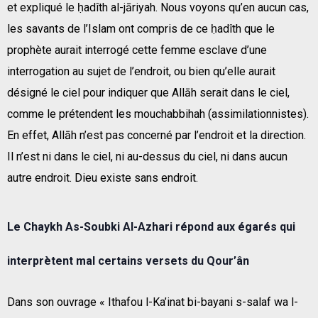
et expliqué le ḥadîth al-jāriyah. Nous voyons qu’en aucun cas,
les savants de l’Islam ont compris de ce ḥadîth que le
prophète aurait interrogé cette femme esclave d’une
interrogation au sujet de l’endroit, ou bien qu’elle aurait
désigné le ciel pour indiquer que Allāh serait dans le ciel,
comme le prétendent les mouchabbihah (assimilationnistes).
En effet, Allāh n’est pas concerné par l’endroit et la direction.
Il n’est ni dans le ciel, ni au-dessus du ciel, ni dans aucun
autre endroit. Dieu existe sans endroit.
Le Chaykh As-Soubki Al-Azhari répond aux égarés qui
interprètent mal certains versets du Qour’ân
Dans son ouvrage « Ithafou l-Ka’inat bi-bayani s-salaf wa l-