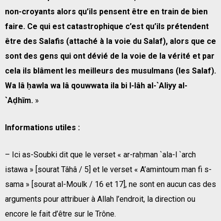
non-croyants alors qu’ils pensent être en train de bien
faire. Ce qui est catastrophique c’est qu’ils prétendent
être des Salafis (attaché à la voie du Salaf), alors que ce
sont des gens qui ont dévié de la voie de la vérité et par
cela ils blâment les meilleurs des musulmans (les Salaf).
Wa lâ ḥawla wa lâ qouwwata ila bi l-lâh al-`Aliyy al-
`Aḍhīm.
»
Informations utiles :
– Ici as-Soubki dit que le verset « ar-raḥman `ala-l `arch
istawa » [sourat Tâhâ / 5] et le verset « A’amintoum man fi s-
sama » [sourat al-Moulk / 16 et 17], ne sont en aucun cas des
arguments pour attribuer à Allah l’endroit, la direction ou
encore le fait d’être sur le Trône.