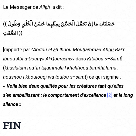
Le Messager de
All
a
h
a dit :
((
خَصْلَتَانِ مَا إِنْ تَجَمَّلَ الْخَلاَئِقُ بِمِثْلِهِمَا حُسْنُ الْخُلُقِ وَطُولُ
الصَّمْتِ
))
[rapporté par
^Abdou l-L
a
h Ibnou Mou
h
ammad Ab
ou
Bakr
Ibnou Abi d-Douny
a
Al-
Q
ourachiyy
dans
Kit
a
bou
s
–
S
amt
]
(
kha
s
lat
a
ni m
a
‘in ta
j
ammala l-khal
a
’i
q
ou bimithlihim
a
:
h
ousnou l-khoulou
q
i wa
tou
lou
s
–
s
amt
) ce qui signifie :
«
Voila bien
deux qualités pour les créatures tant qu’elles
s’en embellissent : le comportement d’excellence
[2]
et le long
silence
».
FIN