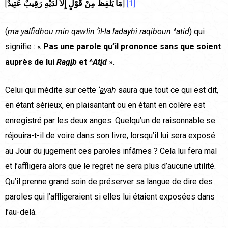
[
مَا يَلْفِظُ مِنْ قَوْلٍ إِلاَّ لَدَيْهِ رَقِيبٌ عَتِيدٌ
]
[1]
(
m
a
yalfi
dh
ou min
q
awlin ‘il-l
a
ladayhi ra
qi
boun ^at
i
d
) qui
signifie : «
Pas une parole qu’il prononce sans que soient
auprès de lui
Ra
qi
b
et
^At
i
d
».
Celui qui médite sur cette
‘
a
yah
saura que tout ce qui est dit,
en étant sérieux, en plaisantant ou en étant en colère est
enregistré par les deux anges. Quelqu’un de raisonnable se
réjouira-t-il de voire dans son livre, lorsqu’il lui sera exposé
au Jour du jugement ces paroles infâmes ? Cela lui fera mal
et l’affligera alors que le regret ne sera plus d’aucune utilité.
Qu’il prenne grand soin de préserver sa langue de dire des
paroles qui l’affligeraient si elles lui étaient exposées dans
l’au-delà.