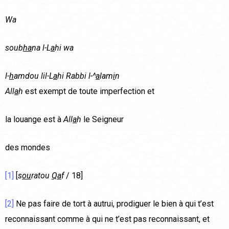
Wa
soub
ha
na l-L
a
hi wa
l-
h
amdou lil-L
a
hi Rabbi l-^
a
lam
i
n
All
a
h
est exempt de toute imperfection et
la louange est à
All
a
h
le Seigneur
des mondes
[1]
[
s
ou
ratou
Qa
f
/ 18]
[2]
Ne pas faire de tort à autrui, prodiguer le bien à qui t’est
reconnaissant comme à qui ne t’est pas reconnaissant, et