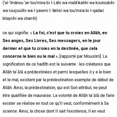
(‘al-‘îmânou ‘an tou’mina bi l-Lâhi wa malâ’ikatihi wa koutoubihi
wa rouçoulihi wa l-yawmi l-‘âkhiri wa tou’mina bi l-qadari
khayrihi wa charrih)
ce qui signifie: «
La foi, c’est que tu croies en Allāh, en
Ses anges, Ses Livres, Ses messagers, en le jour
dernier et que tu croies en la destinée, que cela
concerne le bien ou le mal
», [rapporté par Mouslim]. La
signification de ce ḥadīth est la suivante : les créatures que
Allāh ta`ālā a prédestinées et parmi lesquelles il y a le bien
et le mal, existent par la prédestination exempte de début de
Allāh. Ainsi, la prédestination, qui est Son attribut, ne peut
être qualifiée de mauvaise. La volonté de Allāh ta`ālā de faire
exister se réalise en tout ce qu’Il veut, conformément à Sa
science. Ainsi, la chose dont Il sait l’existence, Il en veut