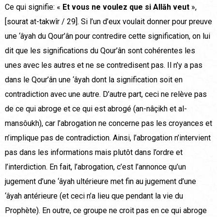
Ce qui signifie: «
Et vous ne voulez que si Allāh veut
»,
[sourat at-takwîr / 29]. Si l’un d’eux voulait donner pour preuve
une ‘âyah du Qour’ân pour contredire cette signification, on lui
dit que les significations du Qour’ân sont cohérentes les
unes avec les autres et ne se contredisent pas. Il n’y a pas
dans le Qour’ân une ‘âyah dont la signification soit en
contradiction avec une autre. D’autre part, ceci ne relève pas
de ce qui abroge et ce qui est abrogé (an-nâçikh et al-
mansôukh), car l’abrogation ne concerne pas les croyances et
n’implique pas de contradiction. Ainsi, l’abrogation n’intervient
pas dans les informations mais plutôt dans l’ordre et
l’interdiction. En fait, l’abrogation, c’est l’annonce qu’un
jugement d’une ‘âyah ultérieure met fin au jugement d’une
‘âyah antérieure (et ceci n’a lieu que pendant la vie du
Prophète). En outre, ce groupe ne croit pas en ce qui abroge