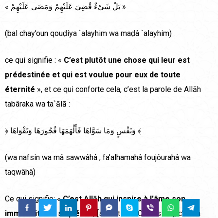
« بَلْ شَىْءٌ قُضِيَ عَلَيْهِمْ وَمَضَى عَلَيْهِمْ »
(bal chay’oun qouḍiya `alayhim wa maḍâ `alayhim)
ce qui signifie : «
C’est plutôt une chose qui leur est
prédestinée et qui est voulue pour eux de toute
éternité
», et ce qui conforte cela, c’est la parole de Allāh
tabâraka wa ta`ālā :
﴿ وَنَفْسٍ وَمَا سَوَّاهَا فَأَلْهَمَهَا فُجُورَهَا وَتَقْوَاهَا ﴾
(wa nafsin wa mâ sawwâhâ ; fa’alhamahâ foujôurahâ wa
taqwâhâ)
Ce qui signifie: «
C’est Allāh qui inspire à l’âme son
immoralité ou sa piété
», [sourat Ach-Chams / 7], c’est à