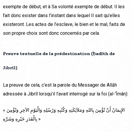
exempte de début, et à Sa volonté exempte de début. Il les
fait donc exister dans l’instant dans lequel Il sait qu’elles
existeront. Les actes de l’esclave, le bien et le mal, faits de
son propre choix sont donc concernés par cela.
Preuve textuelle de la prédestination (ḥadīth de
Jibrîl)
La preuve de cela, c’est la parole du Messager de Allāh
adressée à Jibrîl lorsqu’il l’avait interrogé sur la foi (al-‘Îmân):
« الإِيمَانُ أَنْ تُؤْمِنَ بِاللهِ وَمَلاَئِكَتِهِ وَكُتُبِهِ وَرُسُلِهِ وَالْيَوْمِ الآخِرِ وَتُؤْمِنَ
بِالْقَدَرِ خَيْرِهِ وَشَرِّهِ »