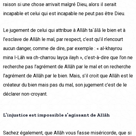
raison si une chose arrivait malgré Dieu, alors il serait
incapable et celui qui est incapable ne peut pas être Dieu.
Le jugement de celui qui attribue à Allāh ta`ālā le bien et à
l’esclave de Allāh le mal, par respect, c’est qu’il n’encourt
aucun danger, comme de dire, par exemple : « al-khayrou
mina l-Lâh wa ch-charrou layça ilayh », c’est-à-dire que l’on ne
recherche pas l’agrément de Allāh par le mal et on recherche
l’agrément de Allāh par le bien. Mais, s’il croit que Allāh est le
créateur du bien mais pas du mal, son jugement c’est de le
déclarer non-croyant.
L’injustice est impossible s’agissant de Allāh
Sachez également, que Allāh vous fasse miséricorde, que si