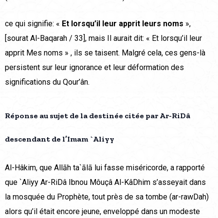
ce qui signifie: «
Et lorsqu’il leur apprit leurs noms
»,
[sourat Al-Baqarah / 33], mais Il aurait dit: « Et lorsqu’il leur
apprit Mes noms » , ils se taisent. Malgré cela, ces gens-là
persistent sur leur ignorance et leur déformation des
significations du Qour’ân.
Réponse au sujet de la destinée citée par Ar-RiDâ
descendant de l’Imam `Aliyy
Al-Hâkim, que Allāh ta`ālā lui fasse miséricorde, a rapporté
que `Aliyy Ar-RiDâ Ibnou Môuçâ Al-KâDhim s’asseyait dans
la mosquée du Prophète, tout près de sa tombe (ar-rawDah)
alors qu’il était encore jeune, enveloppé dans un modeste