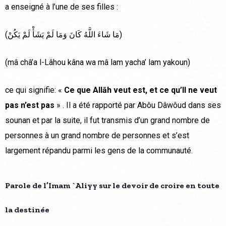
a enseigné à l’une de ses filles :
(مَا شَاءَ اللَّهُ كَانَ وَمَا لَمْ يَشَأْ لَمْ يَكُنْ)
(mâ châ’a l-Lâhou kâna wa mâ lam yacha’ lam yakoun)
ce qui signifie: «
Ce que Allāh veut est, et ce qu’Il ne veut
pas n’est pas
» . Il a été rapporté par Abôu Dâwôud dans ses
sounan et par la suite, il fut transmis d’un grand nombre de
personnes à un grand nombre de personnes et s’est
largement répandu parmi les gens de la communauté.
Parole de l’Imam `Aliyy sur le devoir de croire en toute
la destinée