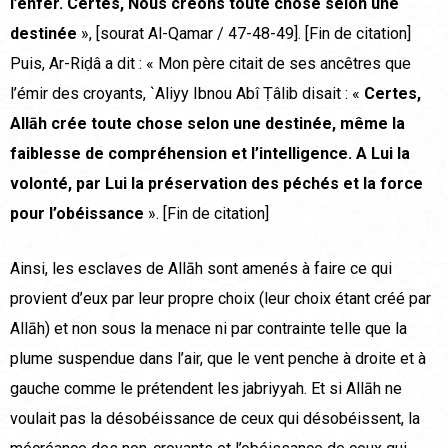
l’enfer. Certes, Nous créons toute chose selon une
destinée
», [sourat Al-Qamar / 47-48-49]. [Fin de citation]
Puis, Ar-Riḍâ a dit : « Mon père citait de ses ancêtres que
l’émir des croyants, `Aliyy Ibnou Abî Ṭâlib disait : «
Certes,
Allāh crée toute chose selon une destinée, même la
faiblesse de compréhension et l’intelligence. A Lui la
volonté, par Lui la préservation des péchés et la force
pour l’obéissance
». [Fin de citation]
Ainsi, les esclaves de Allāh sont amenés à faire ce qui
provient d’eux par leur propre choix (leur choix étant créé par
Allāh) et non sous la menace ni par contrainte telle que la
plume suspendue dans l’air, que le vent penche à droite et à
gauche comme le prétendent les jabriyyah. Et si Allāh ne
voulait pas la désobéissance de ceux qui désobéissent, la