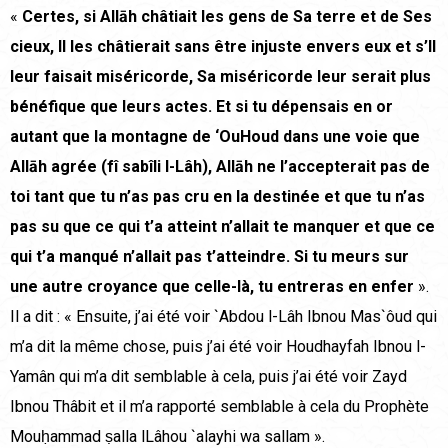
«
Certes, si Allāh châtiait les gens de Sa terre et de Ses
cieux, Il les châtierait sans être injuste envers eux et s’Il
leur faisait miséricorde, Sa miséricorde leur serait plus
bénéfique que leurs actes. Et si tu dépensais en or
autant que la montagne de ‘OuHoud dans une voie que
Allāh agrée (fî sabîli l-Lâh), Allāh ne l’accepterait pas de
toi tant que tu n’as pas cru en la destinée et que tu n’as
pas su que ce qui t’a atteint n’allait te manquer et que ce
qui t’a manqué n’allait pas t’atteindre. Si tu meurs sur
une autre croyance que celle-là, tu entreras en enfer
».
Il a dit : « Ensuite, j’ai été voir `Abdou l-Lâh Ibnou Mas`ôud qui
m’a dit la même chose, puis j’ai été voir Houdhayfah Ibnou l-
Yamân qui m’a dit semblable à cela, puis j’ai été voir Zayd
Ibnou Thâbit et il m’a rapporté semblable à cela du Prophète
Mouḥammad ṣalla lLâhou `alayhi wa sallam ».