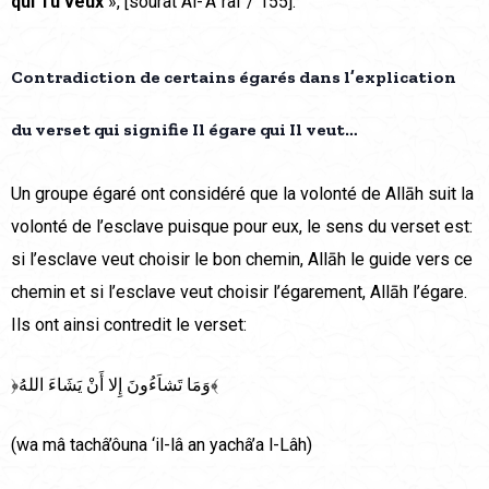
qui Tu veux
», [sourat Al-‘A`râf / 155].
Contradiction de certains égarés dans l’explication
du verset qui signifie Il égare qui Il veut…
Un groupe égaré ont considéré que la volonté de Allāh suit la
volonté de l’esclave puisque pour eux, le sens du verset est:
si l’esclave veut choisir le bon chemin, Allāh le guide vers ce
chemin et si l’esclave veut choisir l’égarement, Allāh l’égare.
Ils ont ainsi contredit le verset:
﴿وَمَا تَشاَءُونَ إِلا أَنْ يَشَاءَ اللهُ﴾
(wa mâ tachâ’ôuna ‘il-lâ an yachâ’a l-Lâh)