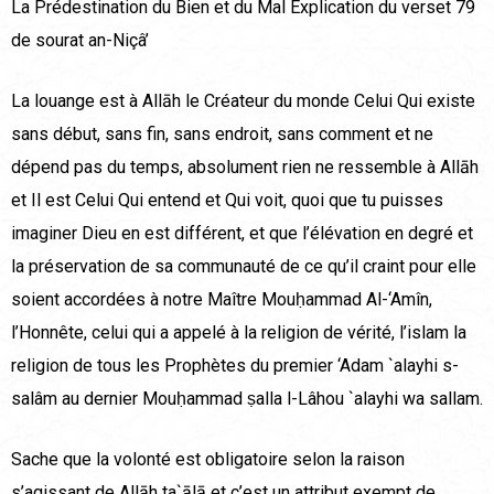
La Prédestination du Bien et du Mal Explication du verset 79
de sourat an-Niçâ’
La louange est à Allāh le Créateur du monde Celui Qui existe
sans début, sans fin, sans endroit, sans comment et ne
dépend pas du temps, absolument rien ne ressemble à Allāh
et Il est Celui Qui entend et Qui voit, quoi que tu puisses
imaginer Dieu en est différent, et que l’élévation en degré et
la préservation de sa communauté de ce qu’il craint pour elle
soient accordées à notre Maître Mouḥammad Al-‘Amîn,
l’Honnête, celui qui a appelé à la religion de vérité, l’islam la
religion de tous les Prophètes du premier ‘Adam `alayhi s-
salâm au dernier Mouḥammad ṣalla l-Lâhou `alayhi wa sallam.
Sache que la volonté est obligatoire selon la raison
s’agissant de Allāh ta`ālā et c’est un attribut exempt de