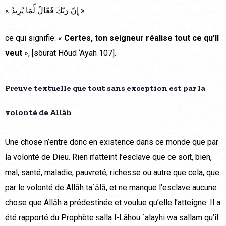
« إِنّ رَبّكَ فَعّالٌ لِّمَا يُرِيدُ »
ce qui signifie: «
Certes, ton seigneur réalise tout ce qu’Il
veut
», [sôurat Hôud ‘Ayah 107].
Preuve textuelle que tout sans exception est par la
volonté de Allāh
Une chose n’entre donc en existence dans ce monde que par
la volonté de Dieu. Rien n’atteint l’esclave que ce soit, bien,
mal, santé, maladie, pauvreté, richesse ou autre que cela, que
par le volonté de Allāh ta`ālā, et ne manque l’esclave aucune
chose que Allāh a prédestinée et voulue qu’elle l’atteigne. Il a
été rapporté du Prophète ṣalla l-Lâhou `alayhi wa sallam qu’il