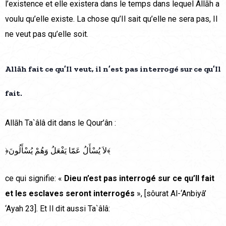
l’existence et elle existera dans le temps dans lequel Allāh a
voulu qu’elle existe. La chose qu’Il sait qu’elle ne sera pas, Il
ne veut pas qu’elle soit.
Allāh fait ce qu’Il veut, il n’est pas interrogé sur ce qu’Il
fait.
Allāh Ta`âlâ dit dans le Qour’ân :
﴿لاَ يُسْأَلُ عَمّا يَفْعَلُ وَهُمْ يُسْأَلُونَ﴾
ce qui signifie: «
Dieu n’est pas interrogé sur ce qu’Il fait
et les esclaves seront interrogés
», [sôurat Al-‘Anbiyâ’
‘Ayah 23]. Et Il dit aussi Ta`âlâ: