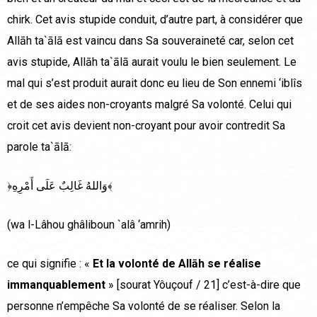
chirk. Cet avis stupide conduit, d’autre part, à considérer que
Allāh ta`ālā est vaincu dans Sa souveraineté car, selon cet
avis stupide, Allāh ta`ālā aurait voulu le bien seulement. Le
mal qui s’est produit aurait donc eu lieu de Son ennemi ‘iblîs
et de ses aides non-croyants malgré Sa volonté. Celui qui
croit cet avis devient non-croyant pour avoir contredit Sa
parole ta`ālā:
﴿وَاللهُ غَالِبٌ عَلَى أَمْرِهِ﴾
(wa l-Lâhou ghâliboun `alâ ‘amrih)
ce qui signifie : «
Et la volonté de Allāh se réalise
immanquablement
» [sourat Yôuçouf / 21] c’est-à-dire que
personne n’empêche Sa volonté de se réaliser. Selon la