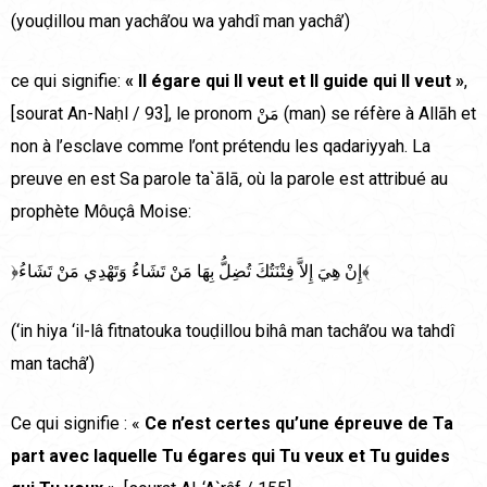
(youḍillou man yachâ’ou wa yahdî man yachâ’)
ce qui signifie:
« Il égare qui Il veut et Il guide qui Il veut »
,
[sourat An-Naḥl / 93], le pronom مَنْ (man) se réfère à Allāh et
non à l’esclave comme l’ont prétendu les qadariyyah. La
preuve en est Sa parole ta`ālā, où la parole est attribué au
prophète Môuçâ Moise:
﴿إِنْ هِيَ إِلاَّ فِتْنَتُكَ تُضِلُّ بِهَا مَنْ تَشَاءُ وَتَهْدِي مَنْ تَشَاءُ﴾
(‘in hiya ‘il-lâ fitnatouka touḍillou bihâ man tachâ’ou wa tahdî
man tachâ’)
Ce qui signifie : «
Ce n’est certes qu’une épreuve de Ta
part avec laquelle Tu égares qui Tu veux et Tu guides