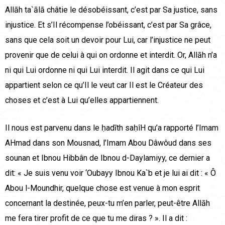
Allāh ta`ālā châtie le désobéissant, c’est par Sa justice, sans
injustice. Et s’Il récompense l’obéissant, c’est par Sa grâce,
sans que cela soit un devoir pour Lui, car l’injustice ne peut
provenir que de celui à qui on ordonne et interdit. Or, Allāh n’a
ni qui Lui ordonne ni qui Lui interdit. Il agit dans ce qui Lui
appartient selon ce qu’Il le veut car Il est le Créateur des
choses et c’est à Lui qu’elles appartiennent.
Il nous est parvenu dans le ḥadīth saḥîH qu’a rapporté l’Imam
AHmad dans son Mousnad, l’Imam Abou Dâwôud dans ses
sounan et Ibnou Hibbân de Ibnou d-Daylamiyy, ce dernier a
dit: « Je suis venu voir ‘Oubayy Ibnou Ka`b et je lui ai dit : « Ô
Abou l-Moundhir, quelque chose est venue à mon esprit
concernant la destinée, peux-tu m’en parler, peut-être Allāh
me fera tirer profit de ce que tu me diras ? ». Il a dit :