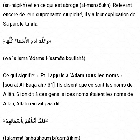
(an-nâçikh) et en ce qui est abrogé (al-mansôukh). Relevant
encore de leur surprenante stupidité, il y a leur explication de
Sa parole ta`ālā:
﴿وَعَلَّمَ آدَمَ الأَسْمَاءَ كُلَّهَا﴾
(wa `allama ‘âdama l-‘asmâ’a koullahâ)
Ce qui signifie: «
Et Il appris à ‘Adam tous les noms
»,
[sourat Al-Baqarah / 31]. Ils disent que ce sont les noms de
Allāh. Si on dit à ces gens: si ces noms étaient les noms de
Allāh, Allāh n’aurait pas dit:
﴿فَلَمَّا أَنْبَأَهُمْ بِأَسْمَائِهِمْ﴾
(falammâ ‘anba’ahoum bi’asmâ’ihim)