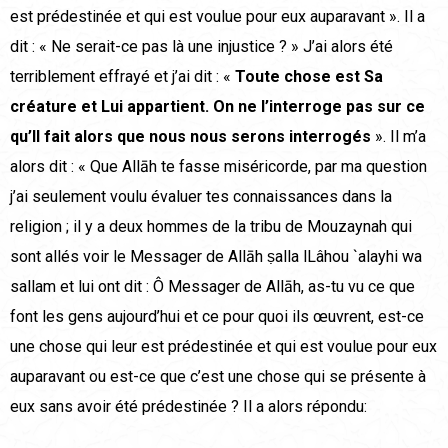
est prédestinée et qui est voulue pour eux auparavant ». Il a
dit : « Ne serait-ce pas là une injustice ? » J’ai alors été
terriblement effrayé et j’ai dit : «
Toute chose est Sa
créature et Lui appartient. On ne l’interroge pas sur ce
qu’Il fait alors que nous nous serons interrogés
». Il m’a
alors dit : « Que Allāh te fasse miséricorde, par ma question
j’ai seulement voulu évaluer tes connaissances dans la
religion ; il y a deux hommes de la tribu de Mouzaynah qui
sont allés voir le Messager de Allāh ṣalla lLâhou `alayhi wa
sallam et lui ont dit : Ô Messager de Allāh, as-tu vu ce que
font les gens aujourd’hui et ce pour quoi ils œuvrent, est-ce
une chose qui leur est prédestinée et qui est voulue pour eux
auparavant ou est-ce que c’est une chose qui se présente à
eux sans avoir été prédestinée ? Il a alors répondu: