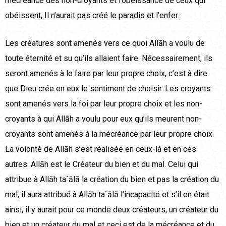
mécréance des non-croyants et l’obéissance de ceux qui
obéissent, Il n’aurait pas créé le paradis et l’enfer.
Les créatures sont amenés vers ce quoi Allāh a voulu de
toute éternité et su qu’ils allaient faire. Nécessairement, ils
seront amenés à le faire par leur propre choix, c’est à dire
que Dieu crée en eux le sentiment de choisir. Les croyants
sont amenés vers la foi par leur propre choix et les non-
croyants à qui Allāh a voulu pour eux qu’ils meurent non-
croyants sont amenés à la mécréance par leur propre choix.
La volonté de Allāh s’est réalisée en ceux-là et en ces
autres. Allāh est le Créateur du bien et du mal. Celui qui
attribue à Allāh ta`ālā la création du bien et pas la création du
mal, il aura attribué à Allāh ta`ālā l’incapacité et s’il en était
ainsi, il y aurait pour ce monde deux créateurs, un créateur du
bien et un créateur du mal et ceci est de la mécréance et du