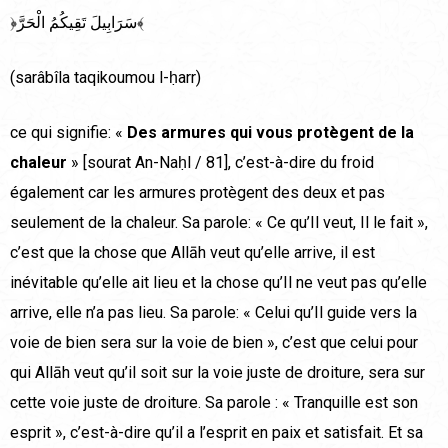
﴿سَرَابِيلَ تَقِيكُمُ الْحَرَّ﴾
(sarâbîla taqikoumou l-ḥarr)
ce qui signifie: «
Des armures qui vous protègent de la
chaleur
» [sourat An-Naḥl / 81], c’est-à-dire du froid
également car les armures protègent des deux et pas
seulement de la chaleur. Sa parole: « Ce qu’Il veut, Il le fait »,
c’est que la chose que Allāh veut qu’elle arrive, il est
inévitable qu’elle ait lieu et la chose qu’Il ne veut pas qu’elle
arrive, elle n’a pas lieu. Sa parole: « Celui qu’Il guide vers la
voie de bien sera sur la voie de bien », c’est que celui pour
qui Allāh veut qu’il soit sur la voie juste de droiture, sera sur
cette voie juste de droiture. Sa parole : « Tranquille est son
esprit », c’est-à-dire qu’il a l’esprit en paix et satisfait. Et sa