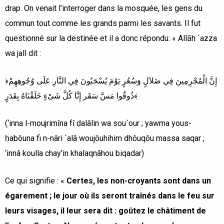
drap. On venait l’interroger dans la mosquée, les gens du
commun tout comme les grands parmi les savants. Il fut
questionné sur la destinée et il a donc répondu: « Allāh `azza
wa jall dit :
﴿إِنَّ الْمُجْرِمِينَ فِي ضَلاَلٍ وَسُعُرٍ يَوْمَ يُسْحَبُونَ فِي النَّارِ عَلَى وُجُوهِهِمْ
ذُوقُوا مَسَّ سَقَر إِنَّا كُلَّ شَىْءٍ خَلَقْنَاهُ بِقَدَرٍ﴾
(‘inna l-moujrimîna fî ḍalâlin wa sou`our ; yawma yous-
ḥabôuna fi n-nâri `alâ woujôuhihim dhôuqôu massa saqar ;
‘innâ koulla chay’in khalaqnâhou biqadar)
Ce qui signifie : «
Certes, les non-croyants sont dans un
égarement ; le jour où ils seront traînés dans le feu sur
leurs visages, il leur sera dit : goûtez le châtiment de