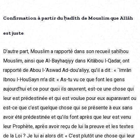
Confirmation à partir du ḥadīth de Mouslim que Allāh
est juste
D’autre part, Mouslim a rapporté dans son recueil ṣaḥīḥou
Mouslim, ainsi que Al-Bayhaqiyy dans Kitâbou l-Qadar, ont
rapporté de Abou l-‘Aswad Ad-dou’aliyy, qu’il a dit : « `Imrân
Ibnou l-HouSayn m’a dit: « As-tu vu ce que font les gens
aujourd’hui et ce pour quoi ils œuvrent, est-ce une chose qui
leur est prédestinée et qui est voulue pour eux auparavant ou
est-ce que c’est quelque chose qui se présente à eux sans
avoir été prédestinée et qu’ils font après que leur est venu
leur Prophète, après avoir reçu de lui la preuve et les textes
de la Loi ? Je lui ai alors dit: « C’est plutôt une chose qui leur