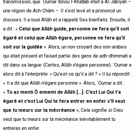
transmission, que `Oumar Ibnou l-Khaṭṭâb était à Al-Jâbiyah –
une région de Ach-Châm –. Il s’est levé et a prononcé un
discours. Il a loué Allāh et a rappelé Ses bienfaits. Ensuite, il
a dit : «
Celui que Allāh guide, personne ne fera qu’il soit
égaré et celui que Allāh égare, personne ne fera qu’il
soit sur la guidée
». Alors, un non-croyant des non-arabes
qui était présent et faisait partie des gens de adh-dhimmah a
dit dans sa langue: (Certes, Allāh n’égare personne). `Oumar a
alors dit à l’interprète: « Qu’est-ce qu’il a dit ? » Il lui répondit :
« Il a dit que Allāh n’égare personne ». Alors, `Oumar a dit :
«
Tu as menti Ô ennemi de Allāh […]. C’est Lui Qui t’a
égaré et c’est Lui Qui te fera entrer en enfer s’Il veut
que tu meurs sur ta mécréance
», Cela signifie si Dieu
veut que tu meurs sur ta mécréance inévitablement tu
entreras en enfer.