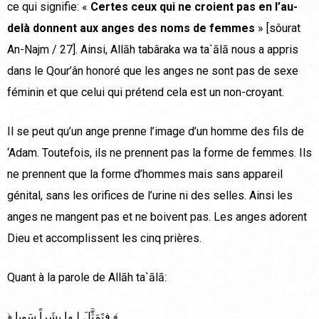
ce qui signifie: «
Certes ceux qui ne croient pas en l’au-
delà donnent aux anges des noms de femmes
» [sôurat
An-Najm / 27]. Ainsi, Allāh tabâraka wa ta`ālā nous a appris
dans le Qour’ân honoré que les anges ne sont pas de sexe
féminin et que celui qui prétend cela est un non-croyant.
Il se peut qu’un ange prenne l’image d’un homme des fils de
‘Adam. Toutefois, ils ne prennent pas la forme de femmes. Ils
ne prennent que la forme d’hommes mais sans appareil
génital, sans les orifices de l’urine ni des selles. Ainsi les
anges ne mangent pas et ne boivent pas. Les anges adorent
Dieu et accomplissent les cinq prières.
Quant à la parole de Allāh ta`ālā:
﴿ فتَمَثَّلَ لـها بشَراً سَوِيا ﴾