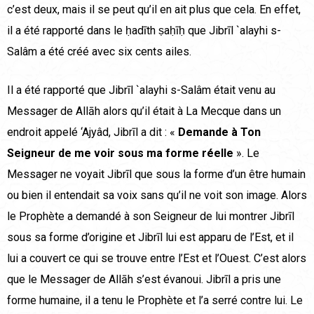
c’est deux, mais il se peut qu’il en ait plus que cela. En effet,
il a été rapporté dans le ḥadīth ṣaḥīḥ que Jibrīl `alayhi s-
Salâm a été créé avec six cents ailes.
Il a été rapporté que Jibrīl `alayhi s-Salâm était venu au
Messager de Allāh alors qu’il était à La Mecque dans un
endroit appelé ‘Ajyâd, Jibrīl a dit : «
Demande à Ton
Seigneur de me voir sous ma forme réelle
». Le
Messager ne voyait Jibrīl que sous la forme d’un être humain
ou bien il entendait sa voix sans qu’il ne voit son image. Alors
le Prophète a demandé à son Seigneur de lui montrer Jibrīl
sous sa forme d’origine et Jibrīl lui est apparu de l’Est, et il
lui a couvert ce qui se trouve entre l’Est et l’Ouest. C’est alors
que le Messager de Allāh s’est évanoui. Jibrīl a pris une
forme humaine, il a tenu le Prophète et l’a serré contre lui. Le