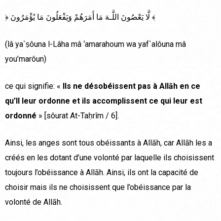
﴿ لَّا يَعْصُونَ اللَّـهَ مَا أَمَرَ‌هُمْ وَيَفْعَلُونَ مَا يُؤْمَرُ‌ونَ ﴾
(lâ ya`ṣôuna l-Lâha mâ ‘amarahoum wa yaf`alôuna mâ
you’marôun)
ce qui signifie: «
Ils ne désobéissent pas à Allāh en ce
qu’Il leur ordonne et ils accomplissent ce qui leur est
ordonné
» [sôurat At-Taḥrîm / 6].
Ainsi, les anges sont tous obéissants à Allāh, car Allāh les a
créés en les dotant d’une volonté par laquelle ils choisissent
toujours l’obéissance à Allāh. Ainsi, ils ont la capacité de
choisir mais ils ne choisissent que l’obéissance par la
volonté de Allāh.