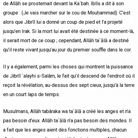
de Allāh se prosternait devant la Ka`bah. Iblîs a dit à son
groupe : (Je vais marcher sur le cou de Mouḥammad). C’est
alors que Jibrīl lui a donné un coup de pied et l’a projeté
jusqu’en Irak. Si la mort lui avait été destinée à ce moment-là,
il serait mort de ce coup ; cependant, Allāh ta`ālā a destiné
qu’il reste vivant jusqu’au jour du premier souffle dans le cor.
Il y a également, parmi les choses qui montrent la puissance
de Jibrīl `alayhi s-Salâm, le fait qu’il descend de l’endroit où il
reçoit la révélation, au-dessus des sept cieux, jusqu’à la terre
en un court laps de temps.
Musulmans, Allāh tabâraka wa ta`ālā a créé les anges et n’a
pas besoin d’eux. Allāh ta`ālā n’a pas besoin des mondes. Il
a fait que les anges aient des fonctions multiples, chacun