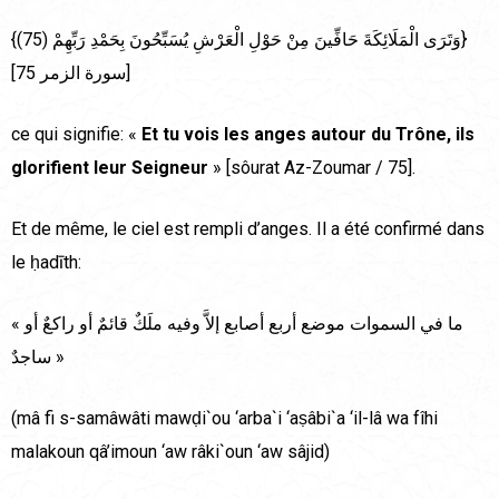
{وَتَرَى الْمَلَائِكَةَ حَافِّينَ مِنْ حَوْلِ الْعَرْشِ يُسَبِّحُونَ بِحَمْدِ رَبِّهِمْ (75)}
[سورة الزمر 75]
ce qui signifie: «
Et tu vois les anges autour du Trône, ils
glorifient leur Seigneur
» [sôurat Az-Zoumar / 75].
Et de même, le ciel est rempli d’anges. Il a été confirmé dans
le ḥadīth:
« ما في السموات موضع أربع أصابع إلاَّ وفيه ملَكٌ قائمٌ أو راكعٌ أو
ساجدٌ »
(mâ fi s-samâwâti mawḍi`ou ‘arba`i ‘aṣâbi`a ‘il-lâ wa fîhi
malakoun qâ’imoun ‘aw râki`oun ‘aw sâjid)