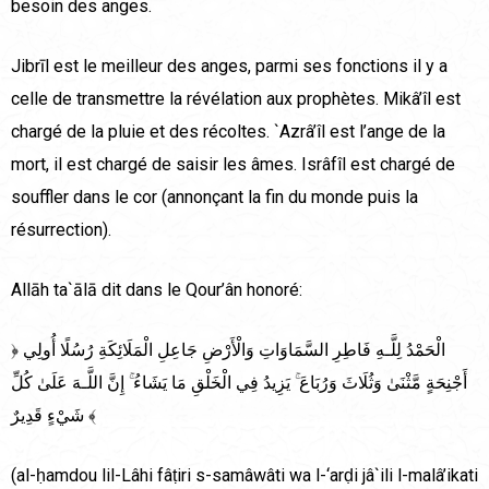
besoin des anges.
Jibrīl est le meilleur des anges, parmi ses fonctions il y a
celle de transmettre la révélation aux prophètes. Mikâ’îl est
chargé de la pluie et des récoltes. `Azrâ’îl est l’ange de la
mort, il est chargé de saisir les âmes. Isrâfîl est chargé de
souffler dans le cor (annonçant la fin du monde puis la
résurrection).
Allāh ta`ālā dit dans le Qour’ân honoré:
﴿ الْحَمْدُ لِلَّـهِ فَاطِرِ‌ السَّمَاوَاتِ وَالْأَرْ‌ضِ جَاعِلِ الْمَلَائِكَةِ رُ‌سُلًا أُولِي
أَجْنِحَةٍ مَّثْنَىٰ وَثُلَاثَ وَرُ‌بَاعَ ۚ يَزِيدُ فِي الْخَلْقِ مَا يَشَاءُ ۚ إِنَّ اللَّـهَ عَلَىٰ كُلِّ
شَيْءٍ قَدِيرٌ‌ ﴾
(al-ḥamdou lil-Lâhi fâṭiri s-samâwâti wa l-‘arḍi jâ`ili l-malâ’ikati