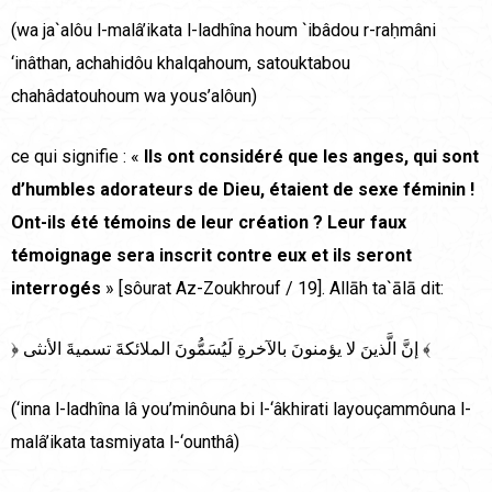
(wa ja`alôu l-malâ’ikata l-ladhîna houm `ibâdou r-raḥmâni
‘inâthan, achahidôu khalqahoum, satouktabou
chahâdatouhoum wa yous’alôun)
ce qui signifie : «
Ils ont considéré que les anges, qui sont
d’humbles adorateurs de Dieu, étaient de sexe féminin !
Ont-ils été témoins de leur création ? Leur faux
témoignage sera inscrit contre eux et ils seront
interrogés
» [sôurat Az-Zoukhrouf / 19]. Allāh ta`ālā dit:
﴿ إنَّ الَّذينَ لا يؤمنونَ بالآخرةِ لَيُسَمُّونَ الملائكةَ تسميةَ الأنثى ﴾
(‘inna l-ladhîna lâ you’minôuna bi l-‘âkhirati layouçammôuna l-
malâ’ikata tasmiyata l-‘ounthâ)