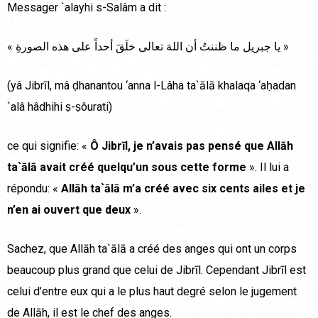
Messager `alayhi s-Salâm a dit :
« يا جبريل ما ظننتُ أن اللهَ تعالى خلَقَ أحداً على هذه الصورةِ »
(yâ Jibrīl, mâ ḍhanantou ‘anna l-Lâha ta`ālā khalaqa ‘aḥadan
`alâ hâdhihi ṣ-ṣôurati)
ce qui signifie: «
Ô Jibrīl, je n’avais pas pensé que Allāh
ta`ālā avait créé quelqu’un sous cette forme
». Il lui a
répondu: «
Allāh ta`ālā m’a créé avec six cents ailes et je
n’en ai ouvert que deux
».
Sachez, que Allāh ta`ālā a créé des anges qui ont un corps
beaucoup plus grand que celui de Jibrīl. Cependant Jibrīl est
celui d’entre eux qui a le plus haut degré selon le jugement
de Allāh, il est le chef des anges.