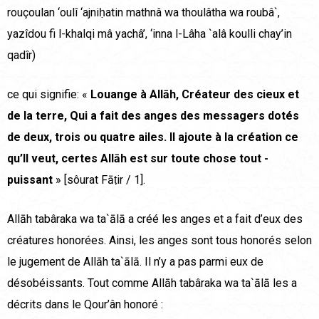
rouçoulan ‘oulî ‘ajniḥatin mathnâ wa thoulâtha wa roubâ`,
yazîdou fi l-khalqi mâ yachâ’, ‘inna l-Lâha `alâ koulli chay’in
qadîr)
ce qui signifie: «
Louange à Allāh, Créateur des cieux et
de la terre, Qui a fait des anges des messagers dotés
de deux, trois ou quatre ailes. Il ajoute à la création ce
qu’Il veut, certes Allāh est sur toute chose tout -
puissant
» [sôurat Fāṭir / 1].
Allāh tabâraka wa ta`ālā a créé les anges et a fait d’eux des
créatures honorées. Ainsi, les anges sont tous honorés selon
le jugement de Allāh ta`ālā. Il n’y a pas parmi eux de
désobéissants. Tout comme Allāh tabâraka wa ta`ālā les a
décrits dans le Qour’ân honoré :