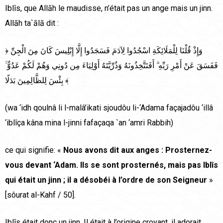
Iblîs, que Allāh le maudisse, n’était pas un ange mais un jinn.
Allāh ta`ālā dit :
﴿ وَإِذْ قُلْنَا لِلْمَلَائِكَةِ اسْجُدُوا لِآدَمَ فَسَجَدُوا إِلَّا إِبْلِيسَ كَانَ مِنَ الْجِنِّ
فَفَسَقَ عَنْ أَمْرِ‌ رَ‌بِّهِ ۗ أَفَتَتَّخِذُونَهُ وَذُرِّ‌يَّتَهُ أَوْلِيَاءَ مِن دُونِي وَهُمْ لَكُمْ عَدُوٌّ ۚ
بِئْسَ لِلظَّالِمِينَ بَدَلًا ﴾
(wa ‘idh qoulnâ li l-malâ’ikati sjoudôu li-‘Adama façajadôu ‘illâ
‘iblîça kâna mina l-jinni fafaçaqa `an ‘amri Rabbih)
ce qui signifie: «
Nous avons dit aux anges : Prosternez-
vous devant ‘Adam. Ils se sont prosternés, mais pas Iblîs
qui était un jinn ; il a désobéi à l’ordre de son Seigneur
»
[sôurat al-Kahf / 50].
Iblîs était donc un jinn. Il était à l’origine croyant, il adorait