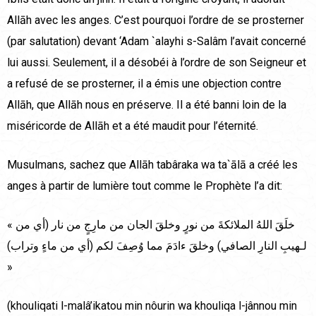
Allāh avec les anges. C’est pourquoi l’ordre de se prosterner
(par salutation) devant ‘Adam `alayhi s-Salâm l’avait concerné
lui aussi. Seulement, il a désobéi à l’ordre de son Seigneur et
a refusé de se prosterner, il a émis une objection contre
Allāh, que Allāh nous en préserve. Il a été banni loin de la
miséricorde de Allāh et a été maudit pour l’éternité.
Musulmans, sachez que Allāh tabâraka wa ta`ālā a créé les
anges à partir de lumière tout comme le Prophète l’a dit:
« خلَقَ اللهُ الملائكةَ من نورٍ وخلقَ الجان من مارِجٍ من نار (أي من
لـهيبِ النارِ الصافي) وخلقَ ءادَمَ مما وُصِفَ لكم (أي من ماءٍ وتراب)
»
(khouliqati l-malâ’ikatou min nôurin wa khouliqa l-jânnou min