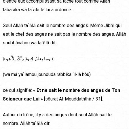
d’entre eux accomplissant sa tâche tout comme Allāh
tabâraka wa ta`ālā le lui a ordonné.
Seul Allāh ta`ālā sait le nombre des anges. Même Jibrīl qui
est le chef des anges ne sait pas le nombre des anges. Allāh
soubḥânahou wa ta`ālā dit:
﴿ وما يعلمُ جُنودَ ربِّكَ إلاَّ هو ﴾
(wa mâ ya`lamou jounôuda rabbika ‘il-lâ hôu)
ce qui signifie: «
Et ne sait le nombre des anges de Ton
Seigneur que Lui
» [sôurat Al-Mouddaththir / 31].
Autour du trône, il y a des anges dont seul Allāh sait le
nombre. Allāh ta`ālā dit: