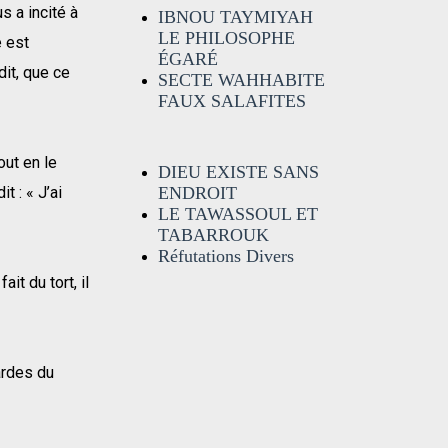
s a incité à
IBNOU TAYMIYAH
LE PHILOSOPHE
e est
ÉGARÉ
dit, que ce
SECTE WAHHABITE
FAUX SALAFITES
out en le
DIEU EXISTE SANS
 : « J’ai
ENDROIT
LE TAWASSOUL ET
TABARROUK
Réfutations Divers
it du tort, il
gardes du