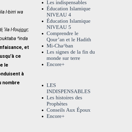
Les indispensables
Éducation Islamique
ila l-birri wa
NIVEAU 4
Éducation Islamique
NIVEAU 5
d
i
‘ila l-fou
jou
r;
Comprendre le
ouktaba ^inda
Qour’an et le Hadith
Mi-Cha^ban
enfaisance, et
Les signes de la fin du
jusqu’à ce
monde sur terre
Encore+
e le
onduisent à
au nombre
LES
INDISPENSABLES
Les histoires des
Prophètes
Conseils Aux Époux
Encore+