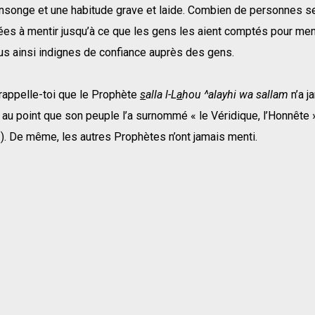
songe et une habitude grave et laide. Combien de personnes s
ées à mentir jusqu’à ce que les gens les aient comptés pour ment
s ainsi indignes de confiance auprès des gens.
 rappelle-toi que le Prophète
s
alla l-L
a
hou ^alayhi wa sallam
n’a j
, au point que son peuple l’a surnommé « le Véridique, l’Honnête »
n
). De même, les autres Prophètes n’ont jamais menti.