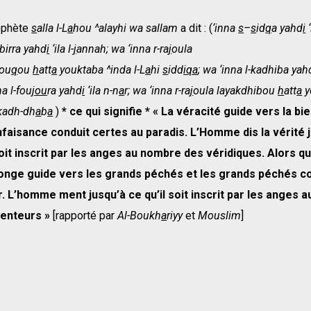
ophète
s
alla l-L
a
hou ^alayhi wa sallam
a dit : (
‘inna
s
–
s
id
q
a yahd
i
‘
-birra yahd
i
‘ila l-
j
annah; wa ‘inna r-ra
j
oula
ou
q
ou
h
att
a
youktaba ^inda l-L
a
hi
s
idd
iqa
; wa ‘inna l-kadhiba yah
na l-fou
jou
ra yahd
i
‘ila n-n
a
r; wa ‘inna r-ra
j
oula layakdhibou
h
att
a
y
 kadh-dh
a
b
a
)
* ce qui signifie *
« La véracité guide vers la bi
nfaisance conduit certes au paradis. L’Homme dis la vérité 
soit inscrit par les anges au nombre des véridiques. Alors qu
nge guide vers les grands péchés et les grands péchés c
r. L’homme ment jusqu’à ce qu’il soit inscrit par les anges 
enteurs »
[rapporté par
Al-Boukh
a
riyy
et
Mouslim
]