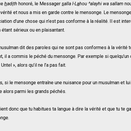
ce
h
ad
i
th
honoré, le Messager
s
alla l-L
a
hou ^alayhi wa sallam
nou
a vérité et nous a mis en garde contre le mensonge. Le mensong
ciation d’une chose qui n’est pas conforme à la réalité. Il est inter
n étant sérieux ou en plaisantant.
musulman dit des paroles qui ne sont pas conformes à la vérité t
t, il a commis le péché du mensonge. Par exemple si quelqu’un dit
Untel », alors qu’il ne l’a pas fait.
s, si le mensonge entraîne une nuisance pour un musulman et lui fa
 alors parmi les grands péchés.
vient donc que tu habitues ta langue à dire la vérité et que tu te 
nge.