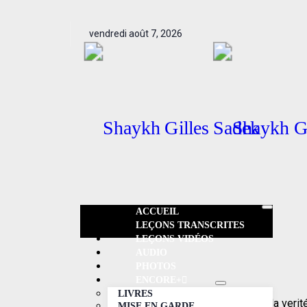
vendredi août 7, 2026
ACCUEIL
LEÇONS TRANSCRITES
LEÇONS VIDÉOS​
AUDIO
PHOTOS
ENCORE+
LIVRES
Dire la verit
MISE EN GARDE