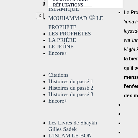
LA CROYANCE
RÉFUTATIONS
ISLAMIQUE
Le Pr
X
MOUHAMMAD ﷺ LE
‘inna l
PROPHÈTE
laya
s
d
LES PROPHÈTES
LA PRIÈRE
wa ‘in
LE JEÛNE
l-L
a
hi
Encore+
la bie
qu’il 
Citations
menso
Histoires du passé 1
l’enfe
Histoires du passé 2
Histoires du passé 3
des m
Encore+
Les Livres de Shaykh
Gilles Sadek
L’ISLAM LE BON