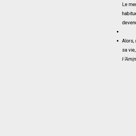
Le men
habitu
devenu
Alors,
sa vie
l-‘Am
i