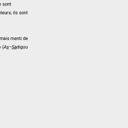
e sont
eurs; ils sont
amais menti de
 (
A
s
–
Sa
di
q
ou