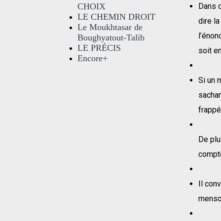
CHOIX
Dans 
LE CHEMIN DROIT
dire l
Le Moukhtasar de
l’énon
Boughyatout-Talib
LE PRÉCIS
soit e
Encore+
Si un 
sachan
frappé 
De plu
compte
Il con
menso