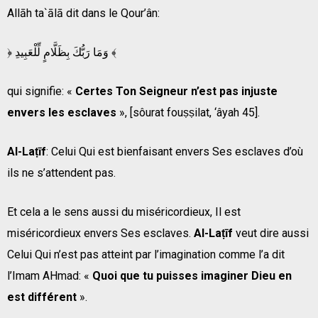
Allāh ta`ālā dit dans le Qour’ân:
﴿ وَمَا رَبُّكَ بِظَلَّامٍ لِّلْعَبِيدِ ﴾
qui signifie: «
Certes Ton Seigneur n’est pas injuste
envers les esclaves
», [sôurat fouṣṣilat, ‘âyah 45].
Al-Laṭīf
: Celui Qui est bienfaisant envers Ses esclaves d’où
ils ne s’attendent pas.
Et cela a le sens aussi du miséricordieux, Il est
miséricordieux envers Ses esclaves.
Al-Laṭīf
veut dire aussi
Celui Qui n’est pas atteint par l’imagination comme l’a dit
l’Imam AHmad: «
Quoi que tu puisses imaginer Dieu en
est différent
».