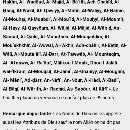
Ḥakîm, Al- Wadôud, Al-Majîd, Al-Bâ`ith, Ach-Chahîd, Al-
Ḥaqq, Al-Wakîl, Al- Qawiyy, Al-Matîn, Al-Waliyy, Al-Ḥamîd,
Al-Mouḥṣī, Al-Moubdi’, Al-Mou`îd, Al-Mouḥyî, Al-Moumît,
Al-Ḥayy, Al-Qayyôum, Al- Wâjid, Al-Mâjid, Al-Wâḥid, Aṣ-
Ṣamad, Al-Qâdir, Al-Mouqtadir, Al-Mouqaddim, Al-
Mou‘akhkhir, Al-‘Awwal, Al-‘Âkhir, Adh-dhâhir, Al-Bâṭin, Al-
Wâlî, Al-Mouta`âlî, Al-Barr, At-Tawwâb, Al- Mountaqim,
Al-`Afouww, Ar-Ra’ôuf, Mâlikou l-Moulk, Dhou l-Jalâli
wal-‘Ikrâm, Al-Mouqsiṭ, Al-Jâmi`, Al-Ghaniyy, Al-Moughnî,
Al- Mâni`, Aḍ-ḍārr, An-Nâfi`, An-Nôur, Al-Hâdî, Al-Badî`,
Al-Bâqî, Al-Wârith, Ar-Rachîd, Aṣ-Ṣabôur, Al-Kâfî
», Le
ḥadīth a plusieurs versions ce qui fait plus de 99 noms.
Remarque importante
: Les Noms de Dieu on les appelle
aussi les Attributs de Dieu sauf le nom Allāh on ne dit pas