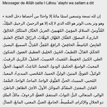
Messager de Allāh ṣalla l-Lâhou `alayhi wa sallam a dit:
« إن لله تسعة وتسعين اسمًا مائةً إلا واحدًا من أحصاها دخل الجنة
وهو وتر يحب الوتر هو الله الذي لا إله إلا هو الرحمنُ، الرحيمُ، المَلِكُ،
القُدُّوسُ، السلامُ، المؤمِنُ، المُهَيمِنُ، العزيزُ، الجَبَّارُ، المتَكَبّرُ، الخَالِقُ،
البارىءُ، المصوِّرُ، الغَفَّارُ، القَهَّارُ، الوهَّابُ، الرزّاقُ، الفتّاحُ، العليمُ،
القابِضُ، البَاسِطُ، الخافِضُ، الرافِعُ، المُعِزُّ، المُذِلُّ، السميعُ، البصيرُ،
الحَكَمُ، العَدْلُ، اللطيفُ، الخَبِيرُ، الحَلِيمُ، العظيمُ، الغفورُ، الشكورُ،
العلي، الكبيرُ، الحَفِيظُ، المُقيتُ، الحَسِيبُ، الجليلُ، الكَريمُ، الرقيبُ،
المجيبُ، الواسعُ، الحكيمُ، الودودُ، المَجيدُ، البَاعِثُ، الشهيدُ، الحقُّ،
الوكيلُ، القويُّ، المتينُ، الوليُّ، الحميدُ، المُحْصي، المبدىءُ، المعيدُ،
المُحيي، المميتُ، الحيُّ، القيُّومُ، الواجدُ، الماجدُ، الواحدُ، الصَّمَدُ،
القادِرُ، المقتدِرُ، المقَدِّمُ، المؤخّرُ، الأولُ، الآخِرُ، الظاهرُ، الباطنُ،
الوالي، المتعالي، البرُّ، التوابُ، المنتقمُ، العَفوُّ، الرءوفُ، مالكُ الملكِ
ذو الجلالِ والإكرام، المقْسِطُ، الجامعُ، الغنيُّ، المغني، المانعُ، الضارُّ،