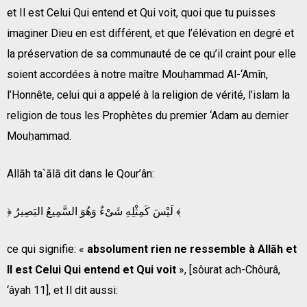
et Il est Celui Qui entend et Qui voit, quoi que tu puisses
imaginer Dieu en est différent, et que l’élévation en degré et
la préservation de sa communauté de ce qu’il craint pour elle
soient accordées à notre maître Mouḥammad Al-‘Amîn,
l’Honnête, celui qui a appelé à la religion de vérité, l’islam la
religion de tous les Prophètes du premier ‘Adam au dernier
Mouḥammad.
Allāh ta`ālā dit dans le Qour’ân:
﴿ لَيْسَ كَمِثْلِهِ شَىْءٌ وَهُوَ السَّمِيعُ البَصِيرُ ﴾
ce qui signifie: «
absolument rien ne ressemble à Allāh et
Il est Celui Qui entend et Qui voit
», [sôurat ach-Chôurâ,
‘âyah 11], et Il dit aussi: