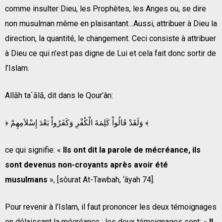
comme insulter Dieu, les Prophètes, les Anges ou, se dire
non musulman même en plaisantant…Aussi, attribuer à Dieu la
direction, la quantité, le changement. Ceci consiste à attribuer
à Dieu ce qui n’est pas digne de Lui et cela fait donc sortir de
l’Islam.
Allāh ta`ālā, dit dans le Qour’ân:
﴿ وَلَقَدْ قَالُواْ كَلِمَةَ الْكُفْرِ وَكَفَرُواْ بَعْدَ إِسْلاَمِهِمْ ﴾
ce qui signifie: «
Ils ont dit la parole de mécréance, ils
sont devenus non-croyants après avoir été
musulmans
», [sôurat At-Tawbah, ‘âyah 74].
Pour revenir à l’Islam, il faut prononcer les deux témoignages
en délaissant la mécréance ; les deux témoignages sont: «
Il