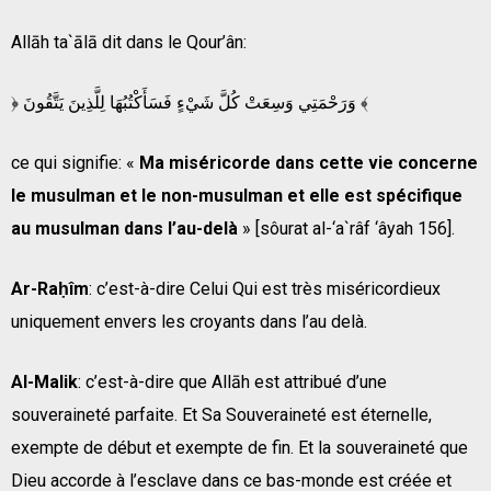
Allāh ta`ālā dit dans le Qour’ân:
﴿ وَرَحْمَتِي وَسِعَتْ كُلَّ شَيْءٍ فَسَأَكْتُبُهَا لِلَّذِينَ يَتَّقُونَ ﴾
ce qui signifie: «
Ma miséricorde dans cette vie concerne
le musulman et le non-musulman et elle est spécifique
au musulman dans l’au-delà
» [sôurat al-‘a`râf ‘âyah 156].
Ar-Raḥîm
: c’est-à-dire Celui Qui est très miséricordieux
uniquement envers les croyants dans l’au delà.
Al-Malik
: c’est-à-dire que Allāh est attribué d’une
souveraineté parfaite. Et Sa Souveraineté est éternelle,
exempte de début et exempte de fin. Et la souveraineté que
Dieu accorde à l’esclave dans ce bas-monde est créée et