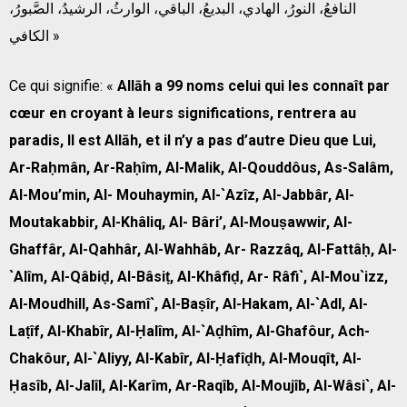
النافعُ، النورُ، الهادي، البديعُ، الباقي، الوارثُ، الرشيدُ، الصَّبورُ،
الكافي »
Ce qui signifie: «
Allāh a 99 noms celui qui les connaît par
cœur en croyant à leurs significations, rentrera au
paradis, Il est Allāh, et il n’y a pas d’autre Dieu que Lui,
Ar-Raḥmân, Ar-Raḥîm, Al-Malik, Al-Qouddôus, As-Salâm,
Al-Mou’min, Al- Mouhaymin, Al-`Azîz, Al-Jabbâr, Al-
Moutakabbir, Al-Khâliq, Al- Bâri’, Al-Mouṣawwir, Al-
Ghaffâr, Al-Qahhâr, Al-Wahhâb, Ar- Razzâq, Al-Fattâḥ, Al-
`Alîm, Al-Qâbiḍ, Al-Bâsiṭ, Al-Khâfiḍ, Ar- Râfi`, Al-Mou`izz,
Al-Moudhill, As-Samî`, Al-Baṣîr, Al-Hakam, Al-`Adl, Al-
Laṭîf, Al-Khabîr, Al-Ḥalîm, Al-`Aḍhîm, Al-Ghafôur, Ach-
Chakôur, Al-`Aliyy, Al-Kabîr, Al-Ḥafîḍh, Al-Mouqît, Al-
Ḥasîb, Al-Jalîl, Al-Karîm, Ar-Raqîb, Al-Moujîb, Al-Wâsi`, Al-