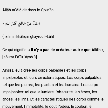
Allāh ta`ālā dit dans le Qour’ân:
﴿ هَلْ مِنْ خَالِقٍ غَيْرُ اللهِ ﴾
(hal min khâliqin ghayrou l-Lâh)
Ce qui signifie: «
Il n’y a pas de créateur autre que Allāh
»,
[sôurat FâTir ‘âyah 3].
Ainsi Dieu a créé les corps palpables et les corps
impalpables et leurs caractéristiques. Les corps palpables:
tel que les pierres, les plantes et les humains. Les corps
impalpables: tel que la lumière, l’obscurité, les âmes, les
anges, les jinns. Et les caractéristiques des corps comme le
mouvement, l’immobilité, le goût, l’odeur, la couleur, le