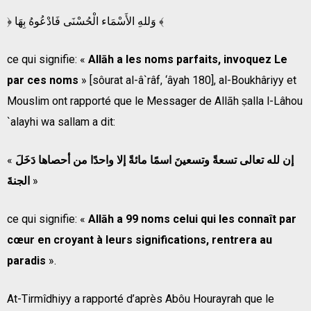
﴿ وَللهِ الأَسْمَاء الْحُسْنَى فَادْعُوهُ بِهَا ﴾
ce qui signifie: «
Allāh a les noms parfaits, invoquez Le
par ces noms
» [sôurat al-â`râf, ‘âyah 180], al-Boukhâriyy et
Mouslim ont rapporté que le Messager de Allāh ṣalla l-Lâhou
`alayhi wa sallam a dit:
«
إن لله تعالى تسعةً وتسعينَ اسمًا مائةً إلا واحدًا من أحصاها دَخَلَ
الجنةَ
»
ce qui signifie: «
Allāh a 99 noms celui qui les connaît par
cœur en croyant à leurs significations, rentrera au
paradis
».
At-Tirmîdhiyy a rapporté d’après Abôu Hourayrah que le