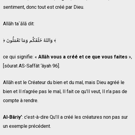
sentiment, donc tout est créé par Dieu.
Allāh ta`ālā dit:
﴿ وَاللهُ خَلَقَكُم وَمَا تَعْمَلُونَ ﴾
ce qui signifie: «
Allāh vous a créé et ce que vous faites
»,
[sôurat AS-Saffât ‘âyah 96].
Allāh est le Créateur du bien et du mal, mais Dieu agréé le
bien et Il n’agrée pas le mal, Il fait ce qu’Il veut, Il n’a pas de
compte à rendre.
Al-Bâriy’
: c’est-à-dire Qu’Il a créé les créatures non pas sur
un exemple précédent.