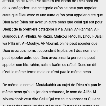
attribut, on dit Nom. Par ailleurs les Noms de Dieu sont en
deux catégories: une catégorie qu’on ne peut pas appeler
autre que Dieu avec et une autre qu’on peut appeler autre que
Dieu avec (bien sûr avec un autre sens que celui qui est pour
Dieu) ; de la première catégorie il y a: Allāh, Ar-Raḥmân, Al-
Qouddôus, Al-Khâliq, Ar-Râziq, Mâlikou l-Moulki, Dhou l-Jalâli
wa l-‘Ikrâm, Al-Mouḥyî, Al-Moumît, on ne peut appeler que
Dieu avec ces noms ; cependant la plus part des noms on
peut appeler autre que Dieu avec, ainsi la personne peut
appeler son fils: raḥîm, salam, karîm ou ra’ôuf. Donc on dit
c’est le même terme mais ce n’est pas le même sens
De même le nom al-Moutakabbir au sujet de Dieu
n’a pas
le
même sens qu’au sujet des créatures, le nom de Allāh Al-
Moutakabbir veut dire Celui Qui est tout puissant et Qui est