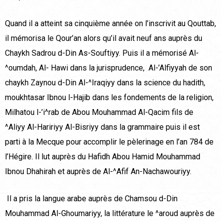
Quand il a atteint sa cinquième année on l’inscrivit au Qouttab,
il mémorisa le Qour’an alors qu’il avait neuf ans auprès du
Chaykh Sadrou d-Din As-Souftiyy. Puis il a mémorisé Al-
^oumdah, Al- Hawi dans la jurisprudence, Al-’Alfiyyah de son
chaykh Zaynou d-Din Al-^Iraqiyy dans la science du hadith,
moukhtasar Ibnou l-Hajib dans les fondements de la religion,
Milhatou l-’i^rab de Abou Mouhammad Al-Qacim fils de
^Aliyy Al-Haririyy Al-Bisriyy dans la grammaire puis il est
parti à la Mecque pour accomplir le pèlerinage en l’an 784 de
l’Hégire. Il lut auprès du Hafidh Abou Hamid Mouhammad
Ibnou Dhahirah et auprès de Al-^Afif An-Nachawouriyy.
Il a pris la langue arabe auprès de Chamsou d-Din
Mouhammad Al-Ghoumariyy, la littérature le ^aroud auprès de