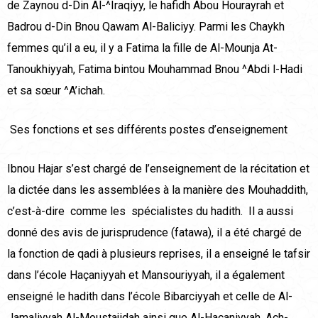
de Zaynou d-Din Al-^Iraqiyy, le hafidh Abou Hourayrah et
Badrou d-Din Bnou Qawam Al-Baliciyy. Parmi les Chaykh
femmes qu’il a eu, il y a Fatima la fille de Al-Mounja At-
Tanoukhiyyah, Fatima bintou Mouhammad Bnou ^Abdi l-Hadi
et sa sœur ^A’ichah.
Ses fonctions et ses différents postes d’enseignement
Ibnou Hajar s’est chargé de l’enseignement de la récitation et
la dictée dans les assemblées à la manière des Mouhaddith,
c’est-à-dire comme les spécialistes du hadith. Il a aussi
donné des avis de jurisprudence (fatawa), il a été chargé de
la fonction de qadi à plusieurs reprises, il a enseigné le tafsir
dans l’école Haçaniyyah et Mansouriyyah, il a également
enseigné le hadith dans l’école Bibarciyyah et celle de Al-
Jamaliyyah Al-Moustajidah ainsi que Al-Haçaniyyah, Ach-