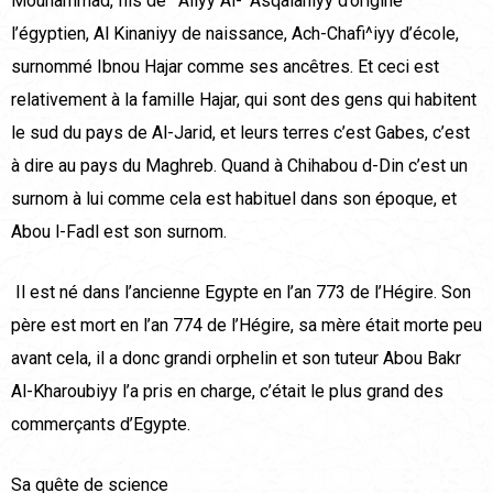
Mouhammad, fils de ^Aliyy Al-^Asqalaniyy d’origine
l’égyptien, Al Kinaniyy de naissance, Ach-Chafi^iyy d’école,
surnommé Ibnou Hajar comme ses ancêtres. Et ceci est
relativement à la famille Hajar, qui sont des gens qui habitent
le sud du pays de Al-Jarid, et leurs terres c’est Gabes, c’est
à dire au pays du Maghreb. Quand à Chihabou d-Din c’est un
surnom à lui comme cela est habituel dans son époque, et
Abou l-Fadl est son surnom.
Il est né dans l’ancienne Egypte en l’an 773 de l’Hégire. Son
père est mort en l’an 774 de l’Hégire, sa mère était morte peu
avant cela, il a donc grandi orphelin et son tuteur Abou Bakr
Al-Kharoubiyy l’a pris en charge, c’était le plus grand des
commerçants d’Egypte.
Sa quête de science