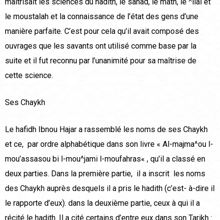
maîtrisait les sciences du hadith, le sanad, le matn, le ^ilal et
le moustalah et la connaissance de l’état des gens d’une
manière parfaite. C’est pour cela qu’il avait composé des
ouvrages que les savants ont utilisé comme base par la
suite et il fut reconnu par l’unanimité pour sa maîtrise de
cette science.
Ses Chaykh
Le hafidh Ibnou Hajar a rassemblé les noms de ses Chaykh
et ce, par ordre alphabétique dans son livre « Al-majma^ou l-
mou’assasou bi l-mou^jami l-moufahras« , qu’il a classé en
deux parties. Dans la première partie, il a inscrit les noms
des Chaykh auprès desquels il a pris le hadith (c’est- à-dire il
le rapporte d’eux). dans la deuxième partie, ceux à qui il a
récité le hadith. Il a cité certains d’entre eux dans son Tarikh :