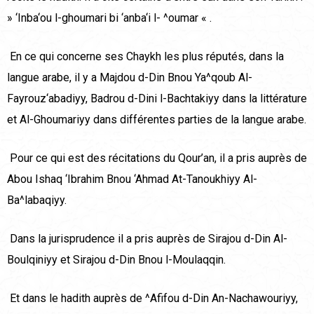
» ‘Inba‘ou l-ghoumari bi ‘anba‘i l- ^oumar « .
En ce qui concerne ses Chaykh les plus réputés, dans la
langue arabe, il y a Majdou d-Din Bnou Ya^qoub Al-
Fayrouz‘abadiyy, Badrou d-Dini l-Bachtakiyy dans la littérature
et Al-Ghoumariyy dans différentes parties de la langue arabe.
Pour ce qui est des récitations du Qour’an, il a pris auprès de
Abou Ishaq ‘Ibrahim Bnou ‘Ahmad At-Tanoukhiyy Al-
Ba^labaqiyy.
Dans la jurisprudence il a pris auprès de Sirajou d-Din Al-
Boulqiniyy et Sirajou d-Din Bnou l-Moulaqqin.
Et dans le hadith auprès de ^Afifou d-Din An-Nachawouriyy,