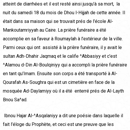
atteint de diarrhées et il est resté ainsi jusqu’à sa mort, la
nuit du samedi 18 du mois de Dhou l-Hijjah de cette année. Il
était dans sa maison qui se trouvait prés de l’école Al-
Mankoutamriyyah au Caire. La prière funéraire a été
accomplie en sa faveur à Roumaylah à l’extérieur de la ville.
Parmi ceux qui ont assisté à la prière funéraire, il y avait le
sultan Adh-Dhahir Jaqmaq et le calife ^Abbasiyy et c’est
^Alamou d-Din Al-Boulqiniyy qui a accompli la prière funéraire
en tant qu’Imam. Ensuite son corps a été transporté à Al-
Qourafah As-Soughra qui est un cimetière en face de la
mosquée Ad-Daylamiyy où il a été enterré prés de Al-Layth
Bnou Sa^ad.
Ibnou Hajar Al-^Asqalaniyy a dit une poésie dans laquelle il
fait l’éloge du Prophète, et ceci est une preuve que les