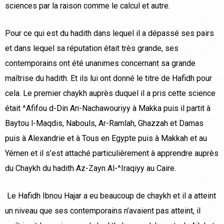
sciences par la raison comme le calcul et autre.
Pour ce qui est du hadith dans lequel il a dépassé ses pairs
et dans lequel sa réputation était très grande, ses
contemporains ont été unanimes concernant sa grande
maîtrise du hadith. Et ils lui ont donné le titre de Hafidh pour
cela. Le premier chaykh auprès duquel il a pris cette science
était ^Afifou d-Din An-Nachawouriyy à Makka puis il partit à
Baytou l-Maqdis, Nabouls, Ar-Ramlah, Ghazzah et Damas
puis à Alexandrie et à Tous en Egypte puis à Makkah et au
Yémen et il s’est attaché particulièrement à apprendre auprès
du Chaykh du hadith Az-Zayn Al-^Iraqiyy au Caire.
Le Hafidh Ibnou Hajar a eu beaucoup de chaykh et il a atteint
un niveau que ses contemporains n’avaient pas atteint, il