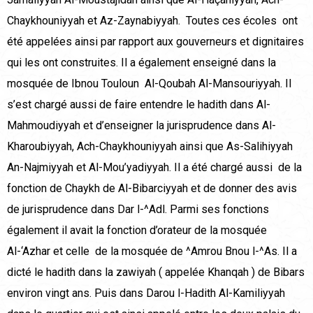
Chaykhouniyyah et Az-Zaynabiyyah. Toutes ces écoles ont
été appelées ainsi par rapport aux gouverneurs et dignitaires
qui les ont construites. Il a également enseigné dans la
mosquée de Ibnou Touloun Al-Qoubah Al-Mansouriyyah. Il
s’est chargé aussi de faire entendre le hadith dans Al-
Mahmoudiyyah et d’enseigner la jurisprudence dans Al-
Kharoubiyyah, Ach-Chaykhouniyyah ainsi que As-Salihiyyah
An-Najmiyyah et Al-Mou’yadiyyah. Il a été chargé aussi de la
fonction de Chaykh de Al-Bibarciyyah et de donner des avis
de jurisprudence dans Dar l-^Adl. Parmi ses fonctions
également il avait la fonction d’orateur de la mosquée
Al-‘Azhar et celle de la mosquée de ^Amrou Bnou l-^As. Il a
dicté le hadith dans la zawiyah ( appelée Khanqah ) de Bibars
environ vingt ans. Puis dans Darou l-Hadith Al-Kamiliyyah