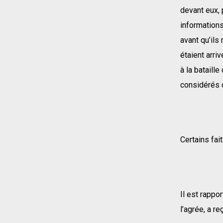
devant eux, 
informations
avant qu’ils
étaient arri
à la bataill
considérés c
Certains fai
Il est rappo
l’agrée, a r