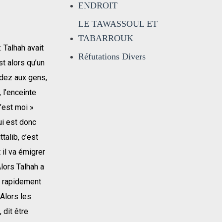
ENDROIT
LE TAWASSOUL ET
TABARROUK
 Talhah avait
Réfutations Divers
t alors qu’un
ndez aux gens,
 l’enceinte
 c’est moi »
ui est donc
talib, c’est
 il va émigrer
Alors Talhah a
nu rapidement
 Alors les
 dit être