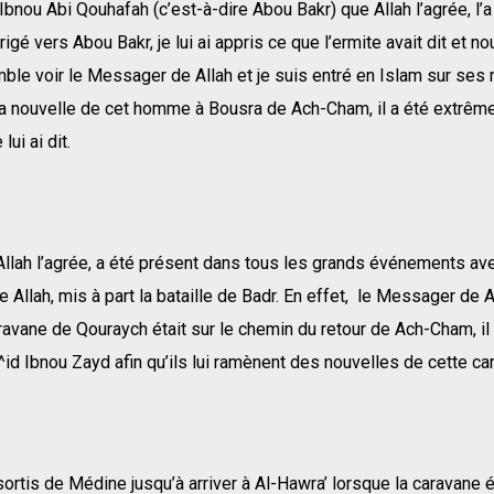
Ibnou Abi Qouhafah (c’est-à-dire Abou Bakr) que Allah l’agrée, l’a
irigé vers Abou Bakr, je lui ai appris ce que l’ermite avait dit et
ble voir le Messager de Allah et je suis entré en Islam sur ses 
la nouvelle de cet homme à Bousra de Ach-Cham, il a été extrê
lui ai dit.
Allah l’agrée, a été présent dans tous les grands événements av
Allah, mis à part la bataille de Badr. En effet, le Messager de Al
ravane de Qouraych était sur le chemin du retour de Ach-Cham, i
^id Ibnou Zayd afin qu’ils lui ramènent des nouvelles de cette ca
 sortis de Médine jusqu’à arriver à Al-Hawra’ lorsque la caravane 