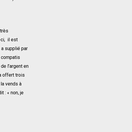
très
i, il est
 a supplié par
s compatis
 de l’argent en
a offert trois
 la vends à
t : « non, je