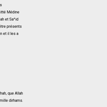
es
uitté Médine
hah et Sa^id
 être présents
 et il les a
hah, que Allah
 mille dirhams.