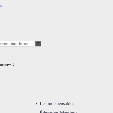
عر
ncore+
Les indispensables
Éducation Islamique