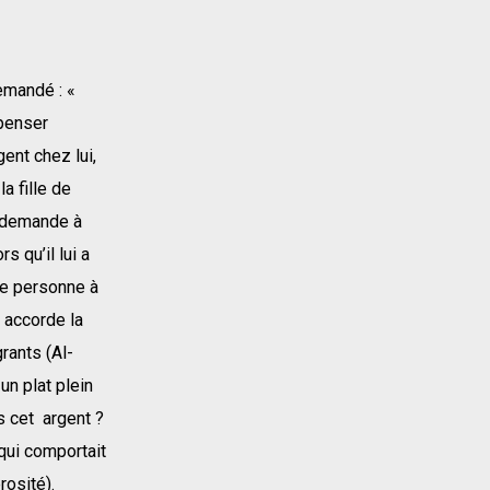
demandé : «
 penser
gent chez lui,
a fille de
, demande à
s qu’il lui a
ne personne à
h accorde la
grants (Al-
 un plat plein
s cet argent ?
e qui comportait
rosité).