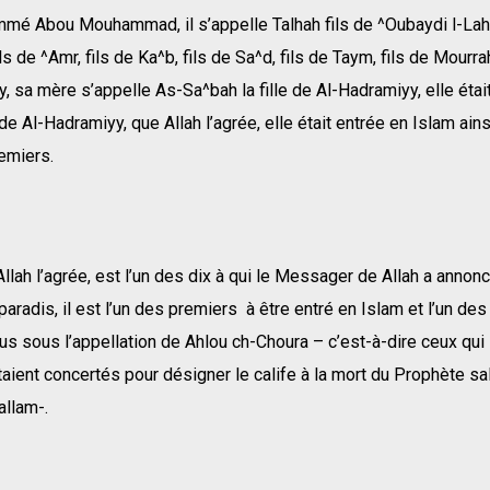
mmé Abou Mouhammad, il s’appelle Talhah fils de ^Oubaydi l-Lah,
s de ^Amr, fils de Ka^b, fils de Sa^d, fils de Taym, fils de Mourrah
ay, sa mère s’appelle As-Sa^bah la fille de Al-Hadramiyy, elle éta
s de Al-Hadramiyy, que Allah l’agrée, elle était entrée en Islam ain
emiers.
Allah l’agrée, est l’un des dix à qui le Messager de Allah a annon
paradis, il est l’un des premiers à être entré en Islam et l’un des
us sous l’appellation de Ahlou ch-Choura – c’est-à-dire ceux qui
taient concertés pour désigner le calife à la mort du Prophète sa
allam-.