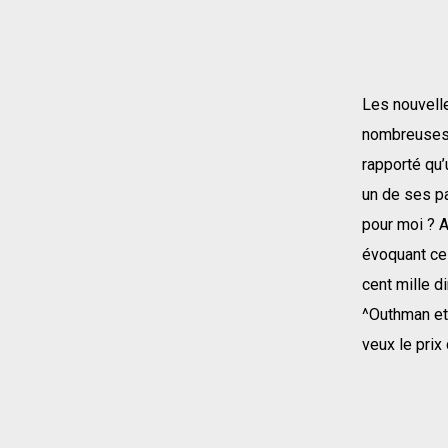
Les nouvelle
nombreuses d
rapporté qu’
un de ses pa
pour moi ? A
évoquant ce p
cent mille d
^Outhman et 
veux le prix 