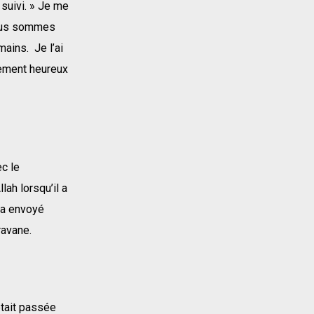
 suivi. » Je me
 nous sommes
mains. Je l’ai
mement heureux
ec le
lah lorsqu’il a
l a envoyé
ravane.
était passée