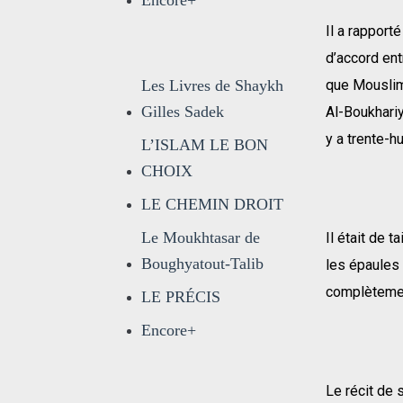
Encore+
Il a rapport
d’accord ent
Les Livres de Shaykh
que Mouslim 
Gilles Sadek
Al-Boukhariy
y a trente-h
L’ISLAM LE BON
CHOIX
LE CHEMIN DROIT
Le Moukhtasar de
Il était de t
Boughyatout-Talib
les épaules 
complèteme
LE PRÉCIS
Encore+
Le récit de 