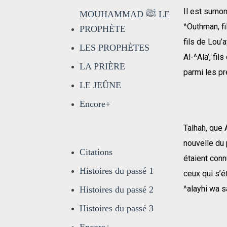
Il est surno
MOUHAMMAD ﷺ LE
^Outhman, fil
PROPHÈTE
fils de Lou’
LES PROPHÈTES
Al-^Ala’, fil
LA PRIÈRE
parmi les pr
LE JEÛNE
Encore+
Talhah, que 
nouvelle du 
Citations
étaient conn
Histoires du passé 1
ceux qui s’é
^alayhi wa s
Histoires du passé 2
Histoires du passé 3