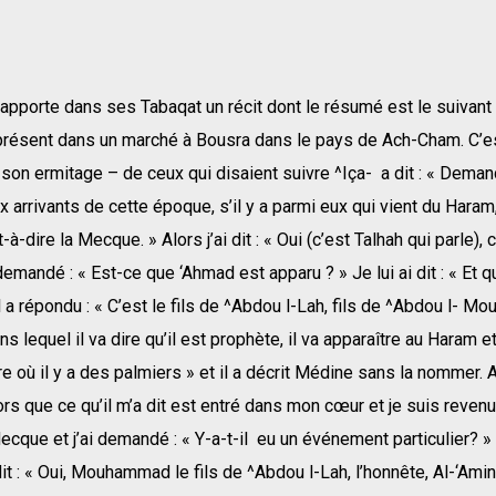
apporte dans ses Tabaqat un récit dont le résumé est le suivant :
s présent dans un marché à Bousra dans le pays de Ach-Cham. C’es
son ermitage – de ceux qui disaient suivre ^Iça- a dit : « Dema
 arrivants de cette époque, s’il y a parmi eux qui vient du Haram,
-à-dire la Mecque. » Alors j’ai dit : « Oui (c’est Talhah qui parle),
 demandé : « Est-ce que ‘Ahmad est apparu ? » Je lui ai dit : « Et q
 a répondu : « C’est le fils de ^Abdou l-Lah, fils de ^Abdou l- Mout
s lequel il va dire qu’il est prophète, il va apparaître au Haram et
re où il y a des palmiers » et il a décrit Médine sans la nommer. 
alors que ce qu’il m’a dit est entré dans mon cœur et je suis reve
ecque et j’ai demandé : « Y-a-t-il eu un événement particulier? »
it : « Oui, Mouhammad le fils de ^Abdou l-Lah, l’honnête, Al-‘Amin,