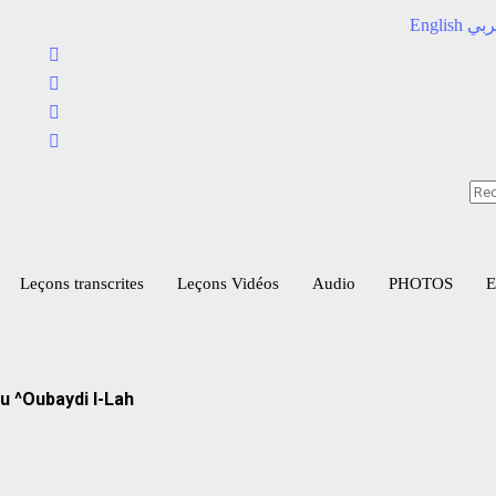
English
بي
Leçons transcrites
Leçons Vidéos​
Audio
PHOTOS
E
u ^Oubaydi l-Lah