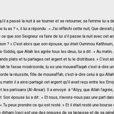
qu’il a passé la nuit à se tourner et se retourner, sa femme lui a 
 tu as ? », il lui a répondu : « J’ai réfléchi cette nuit, Que devrait
 ce que son Seigneur va faire de lui s’il passe la nuit avec cet ar
on ? » C’est alors que son épouse, qui était Oummou Kalthoum, l
-Siddiq, que Allah les agrée tous les deux, lui a dit : « Au matin
nds plats et tu partages cet argent et tu le distribues. » C’est alor
Allah te fasse miséricorde, tu es une mouwaffaqah c’est-à-dire u
corde la réussite, fille de mouwaffah, c’est-à-dire celui à qui Alla
u matin il a ainsi partagé cet argent qu’il avait reçu entre les Emi
t les partisans (Al-Ansar). Il a envoyé à ^Aliyy, que Allah l’agrée,
t. Son épouse lui a dit : « Et nous, n’avons-nous pas une part dan
t : « Tu peux prendre ce qui est resté. » Et il était resté une bours
e dirham (ceci est une des preuves de sa largesse et de sa géné