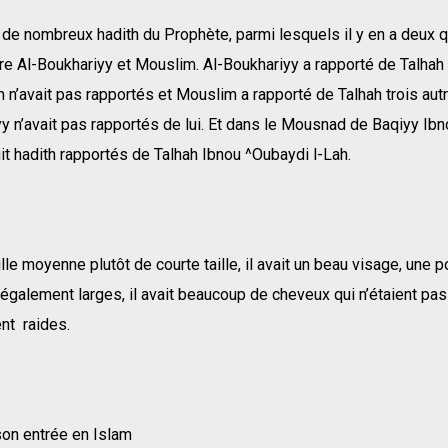
é de nombreux hadith du Prophète, parmi lesquels il y en a deux q
re Al-Boukhariyy et Mouslim. Al-Boukhariyy a rapporté de Talhah
n’avait pas rapportés et Mouslim a rapporté de Talhah trois aut
y n’avait pas rapportés de lui. Et dans le Mousnad de Baqiyy Ibn
uit hadith rapportés de Talhah Ibnou ^Oubaydi l-Lah.
aille moyenne plutôt de courte taille, il avait un beau visage, une po
également larges, il avait beaucoup de cheveux qui n’étaient pas 
nt raides.
son entrée en Islam