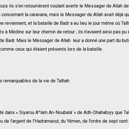
puis ils s’en retournèrent voulant avertir le Messager de Allah d
 concernant la caravane, mais le Messager de Allah avait déjà q
 ne reviennent, et la bataille de Badr a eu lieu le jour même où Tal
vés à Médine sur leur chemin de retour ; ils n’avaient ainsi pas pu
e de Badr. Mais le Messager de Allah leur a donné une part du butin
omme ceux qui étaient présents lors de la bataille.
ts remarquables de la vie de Talhah
rté dans « Siyarou A^lam An-Noubala’ » de Adh-Dhahabiyy que Tal
eçu de l’argent de l’Hadramaout, du Yémen, de l’ordre de sept cent