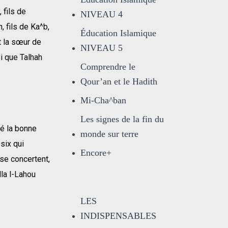
 fils de
NIVEAU 4
, fils de Ka^b,
Éducation Islamique
it la sœur de
NIVEAU 5
si que Talhah
Comprendre le
Qour’an et le Hadith
Mi-Cha^ban
Les signes de la fin du
cé la bonne
monde sur terre
 six qui
Encore+
 se concertent,
lla l-Lahou
LES
INDISPENSABLES