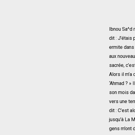
Ibnou Sa^d r
dit : J’étai
ermite dans 
aux nouveaux
sacrée, c’est
Alors il m’a
‘Ahmad ? » Il
son mois dan
vers une ter
dit : C’est 
jusqu’à La M
gens m’ont d