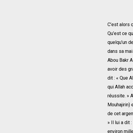
C’est alors 
Qu’est ce que
quelqu’un de
dans sa mais
Abou Bakr As
avoir des gra
dit : « Que 
qui Allah ac
réussite. » A
Mouhajirin) e
de cet argen
» Il lui a di
environ mill