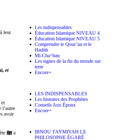
Les indispensables
à leur
Éducation Islamique NIVEAU 4
Éducation Islamique NIVEAU 5
Comprendre le Qour’an et le
Hadith
Mi-Cha^ban
Les signes de la fin du monde sur
terre
i,
et
Encore+
LES INDISPENSABLES
Les histoires des Prophètes
 et
Conseils Aux Époux
 l’autre
Encore+
s avoir
IBNOU TAYMIYAH LE
hète
ﷺ
a
PHILOSOPHE ÉGARÉ