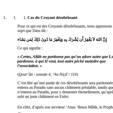
Cas du Croyant désobéissant
Pour ce qui est des Croyants désobéissants, nous apprenons 
sujet que Dieu dit :
إِنَّ اللهَ لاَ يَغْفِرُ أَن يُشْرَكَ بِهِ وَيَغْفِرُ مَا دُونَ ذَلِكَ لِمَن يَشَاء
Ce qui signifie :
«
Certes, Allâh ne pardonne pas qu’on adore autre que
Lu
pardonne, à qui II veut, tout autre péché moindre que
l’association.
»
(
Q
our’ân :
sourate
4, ‘An-Niçâ’ / 116
)
C’est dire qu’une partie de ces désobéissants sera pardonnée
entrera au Paradis sans aucun châtiment préalable, tandis que
n’entrera au Paradis, pour y demeurer éternellement, qu’aprè
subi un juste châtiment en Enfer.
En effet, d’après son serviteur ‘Anas ‘Ibnou Mâlik, le Prop