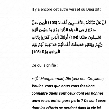
Il y a encore cet autre verset où Dieu dit :
قُلْ هَلْ نُنَبِّئُكُمْ بِالأَخْسَرِينَ أَعْمَالا {103} الَّذِينَ ضَلَّ
سَعْيُهُمْ فِي الْحَيَاةِ الدُّنْيَا وَهُمْ يَحْسَبُونَ أَنَّهُمْ
يُحْسِنُونَ صُنْعًا {104} أُولَئِكَ الَّذِينَ كَفَرُوا بِآيَاتِ
رَبِّهِمْ وَلِقَائِهِ فَحَبِطَتْ أَعْمَالُهُمْ فَلا نُقِيمُ لَهُمْ يَوْمَ
الْقِيَامَةِ وَزْنًا {105}
Ce qui signifie :
«
(
Ô! Mou
h
ammad
)
Dis
(
aux non-Croyants
)
:
Voulez-vous que nous vous fassions
connaître quels sont ceux dont les bonnes
œuvres seront en pure perte ? Ce sont ceux
dont les efforts se perdent dans la vie ici-