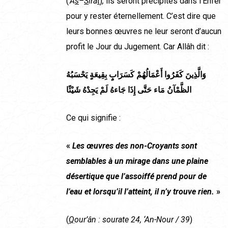
(
‘A
s
–
S
irâ
t
)
,
ils seront précipités dans l’Enfer
pour y rester éternellement. C’est dire que
leurs bonnes œuvres ne leur seront d’aucun
profit le Jour du Jugement. Car Allâh dit :
وَالَّذِينَ كَفَرُوا أَعْمَالُهُمْ كَسَرَابٍ بِقِيعَةٍ يَحْسَبُهُ
الظَّمْآنُ مَاء حَتَّى إِذَا جَاءهُ لَمْ يَجِدْهُ شَيْئًا
Ce qui signifie :
«
Les œuvres des non-Croyants sont
semblables à un mirage dans une plaine
désertique que l’assoiffé prend pour de
l’eau et lorsqu’il l’atteint, il n’y trouve rien.
»
(
Q
our’ân : sourate 24, ‘An-Nour / 39
)