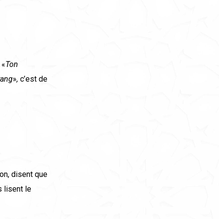
 «
Ton
rang
»
,
c’est de
on, disent que
 lisent le