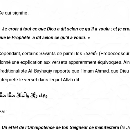
Ce qui signifie :
«
Je
crois
à
tout ce que Dieu a dit selon ce qu’il a voulu ; et je cr
que le Proph
è
te
a dit selon ce qu’il a voulu.
»
Cependant, certains Savants de parmi les «
Salaf
» (Prédécesseurs
donné une explication aux versets apparemment équivoques. Ains
Traditionaliste Al-Bayha
q
iy rapporte que l’Imam A
h
mad, que Dieu 
interprété le verset dans lequel Allâh dit :
وَجَاء رَبُّكَ وَالْمَلَكُ صَفًّا صَفًّ
Par :
«
Un effet de l’Omnipotence de ton Seigneur se manifestera
(
le J