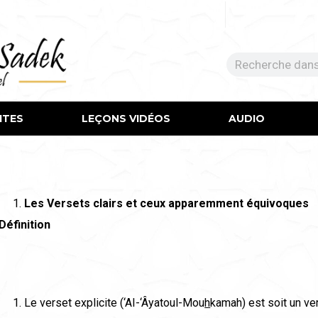
ITES
LEÇONS VIDÉOS​
AUDIO
Les Versets clairs et ceux apparemment
é
quivoques
Définition
Le verset explicite (‘AI-‘Âyatoul-Mou
h
kamah) est soit un ve