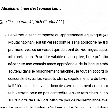
«
Absolument rien n’est comme Lui.
»
Q
our’
â
n : sourate 42, ‘Ach-Cho
û
r
â
/
11)
Le verset à sens complexe ou apparemment équivoque (AI-
Moutachâbihah) est un verset dont le sens approprié ne tra
première vue, ou un verset qui, du point de vue linguistique,
interprétations. Pour être valable et acceptée, l’interprétat
nécessite une connaissance approfondie de la langue arabe
soutenu dans le raisonnement rationnel, le tout en accord pa
concordant avec les versets clairs, appelés «mère du Livre»
la Référence. Il convient donc de savoir comment se compo
tels versets pour ne pas contredire les versets clairs, ni so
sur l’Unicité de Dieu, car Allâh n’a pas de ressemblance ave
Ainsi, les gens de la droiture, c’est-à-dire les Sounnites, ont de