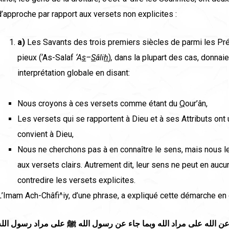
d’approche par rapport aux versets non explicites :
a)
Les Savants des trois premiers siècles de parmi les P
pieux (‘As-Salaf
‘A
s
–
S
â
li
h
)
,
dans la plupart des cas, donnai
interprétation globale en disant:
Nous croyons à ces versets comme étant du
Q
our’ân,
Les versets qui se rapportent à Dieu et à ses Attributs ont
convient à Dieu,
Nous ne cherchons pas à en connaître le sens, mais nous l
aux versets clairs. Autrement dit, leur sens ne peut en aucu
contredire les versets explicites.
L’Imam Ach-Châfi^iy, d’une phrase, a expliqué cette démarche en 
عن الله على مراد الله وبما جاء عن رسول الله
ﷺ
على مراد رسول الله