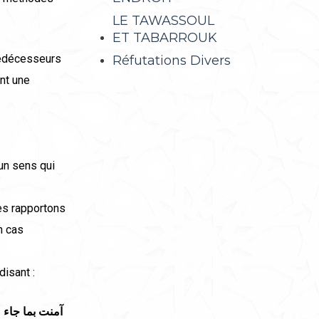
LE TAWASSOUL
ET TABARROUK
rédécesseurs
Réfutations Divers
ent une
 un sens qui
es rapportons
n cas
disant :
آمنت بما جاء 