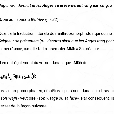
Jugement dernier
)
et les
Anges
se pr
é
senteront rang par rang.
»
Q
our’
â
n : sourate 89, ‘Al-Fa
j
r / 22
)
Quant à la traduction littérale des anthropomorphistes qui donne :
Seigneur se pr
é
sentera
(
ou viendra
)
ainsi que les Anges rang par 
la mécréance, car elle fait ressembler Allâh à Sa créature.
Il en est également du verset dans lequel Allâh dit :
كُلُّ شَىْءٍ هَالِكٌ إِلاَّ وَجْهَه
Les anthropomorphistes, empêtrés qu’ils sont dans leur obsessi
«
son Wa
j
h
» veut dire «
son visage ou sa face
»
.
Par conséquent, ils
verset de la façon suivante :