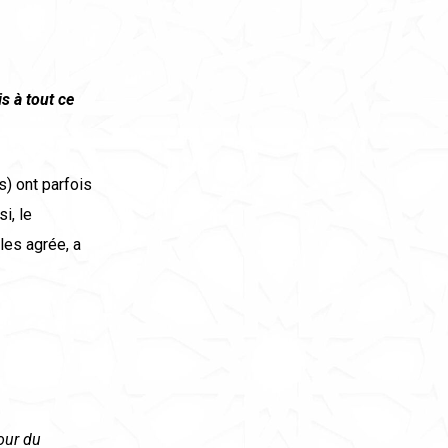
ois
à
tout ce
) ont parfois
i, le
les agrée, a
our du