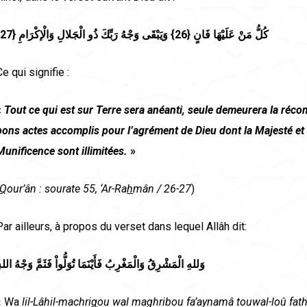
كُلُّ مَنْ عَلَيْهَا فَانٍ {26} وَيَبْقَى وَجْهُ رَبِّكَ ذُو الْجَلالِ وَالْإكْرَامِ {27}
Ce qui signifie :
«
Tout ce qui est sur Terre sera an
é
anti, seule demeurera la r
é
co
bons actes accomplis pour l’agr
é
ment de Dieu dont la Majest
é
et 
Munificence sont illimit
é
es.
»
Q
our’ân : sourate 55, ‘Ar-Ra
h
mân / 26-27
)
Par ailleurs, à propos du verset dans lequel Allâh dit:
وَللهِ الْمَشْرِقُ وَالْمَغْرِبُ فَأَيْنَمَا تُوَلُّواْ فَثَمَّ وَجْهُ الله
« Wa
lil-L
â
hil-machri
q
ou wal maghribou fa’aynam
â
touwal-lo
û
fat