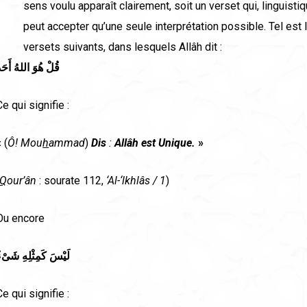
sens voulu apparaît clairement, soit un verset qui, linguisti
peut accepter qu’une seule interprétation possible. Tel est
versets suivants, dans lesquels Allâh dit :
قُلْ هُوَ اللهُ أَحَد
Ce qui signifie :
«
(
Ô! Mou
h
ammad
)
Dis
:
Allâh est Unique.
»
Q
our’
â
n
: sourate 112,
‘Al-‘lkhl
â
s / 1
)
Ou encore
لَيْسَ كَمِثْلِهِ شَىْء
Ce qui signifie :