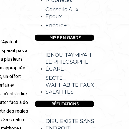
Prophètes
Conseils Aux
Époux
Encore+
‘Ayatoul-
nsparaît pas à
IBNOU TAYMIYAH
 a plusieurs
LE PHILOSOPHE
ion appropriée
ÉGARÉ
, un effort
SECTE
WAHHABITE FAUX
rfait et
SALAFITES
, c’est-à-dire
rter face à de
rtir des règles
c Sa créature.
DIEU EXISTE SANS
ENDROIT
ux méthodes