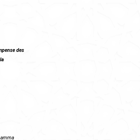
mpense des
la
hamma