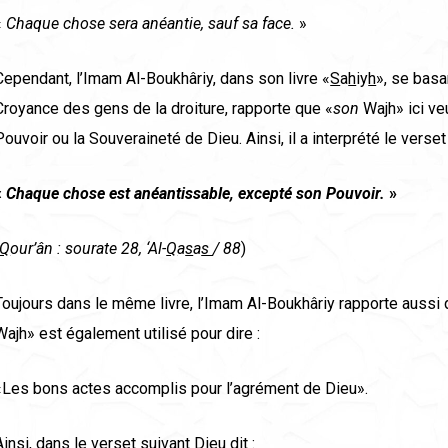
«
Chaque chose sera an
é
antie, sauf sa face.
»
Cependant, l’Imam Al-Boukhâriy, dans son livre «
S
a
h
iy
h
», se basa
Croyance des gens de la droiture, rapporte que «
son
Wa
j
h» ici ve
Pouvoir ou la Souveraineté de Dieu. Ainsi, il a interprété le verse
«
Chaque chose est an
é
antissable, except
é
son Pouvoir.
»
Q
our’ân : sourate 28, ‘Al-
Q
a
s
a
s
/ 88
)
Toujours dans le même livre, l’Imam Al-Boukhâriy rapporte aussi
Wa
j
h» est également utilisé pour dire :
«Les bons actes accomplis pour l’agrément de Dieu».
Ainsi, dans le verset suivant Dieu dit :