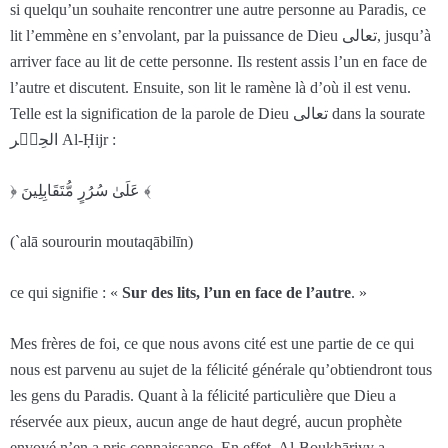
si quelqu’un souhaite rencontrer une autre personne au Paradis, ce
lit l’emmène en s’envolant, par la puissance de Dieu تعالى, jusqu’à
arriver face au lit de cette personne. Ils restent assis l’un en face de
l’autre et discutent. Ensuite, son lit le ramène là d’où il est venu.
Telle est la signification de la parole de Dieu تعالى dans la sourate
الحِجۡر Al-Ḥijr :
﴿ عَلَىٰ سُرُرٍ مُّتَقَابِلِينَ ﴾
(`alā sourourin moutaqābilīn)
ce qui signifie : «
Sur des lits, l’un en face de l’autre
. »
Mes frères de foi, ce que nous avons cité est une partie de ce qui
nous est parvenu au sujet de la félicité générale qu’obtiendront tous
les gens du Paradis. Quant à la félicité particulière que Dieu a
réservée aux pieux, aucun ange de haut degré, aucun prophète
envoyé n’en a pris connaissance. En effet, Al-Boukhāriyy a