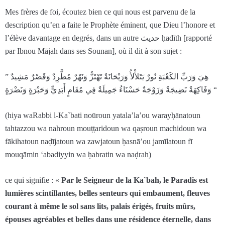
Mes frères de foi, écoutez bien ce qui nous est parvenu de la
description qu’en a faite le Prophète éminent, que Dieu l’honore et
l’élève davantage en degrés, dans un autre حديث ḥadīth [rapporté
par Ibnou Mājah dans ses Sounan], où il dit à son sujet :
” هِيَ وَرَبِّ الكَعْبَةِ نُورٌ يَتَلأْلأُ وَرَيْحَانَةٌ تَهْتَزُّ وَنَهْرٌ مُطَّرِدٌ وَقَصْرٌ مَشِيدٌ
وَفَاكِهَةٌ نَضِيجَةٌ وَزَوْجَةٌ حَسْنَاءُ جَمِيلَةٌ فِي مُقَامٍ أَبَدِيٍّ وَحَبْرَةٍ وَنَضْرَةٍ “
(hiya waRabbi l-Ka`bati noūroun yatala’la’ou warayḥānatoun
tahtazzou wa nahroun mouṭṭaridoun wa qaṣroun machidoun wa
fākihatoun naḍījatoun wa zawjatoun ḥasnā’ou jamīlatoun fī
mouqāmin ‘abadiyyin wa ḥabratin wa naḍrah)
ce qui signifie : «
Par le Seigneur de la Ka`bah, le Paradis est
lumières scintillantes, belles senteurs qui embaument, fleuves
courant à même le sol sans lits, palais érigés, fruits mûrs,
épouses agréables et belles dans une résidence éternelle, dans