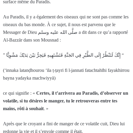
surface même du Paradis.
Au Paradis, il y a également des oiseaux qui ne sont pas comme les
oiseaux du bas monde. À ce sujet, il nous est parvenu que le
Messager de Dieu صلَّى الله عليه وسلم a dit dans ce qu’a rapporté
Al-Bazzār dans son Mousnad :
” إِنَّكَ لَتَنْظُرُ إِلَى الطَّيْرِ فِي الجَنَّةِ فَتَشْتَهِيهِ فَيَخِرُّ بَيْنَ يَدَيْكَ مَشْوِيًّا “
(‘innaka latanḍhourou ‘ila ṭ-ṭayri fi l-jannati fatachtahīhi fayakhirrou
bayna yadayka machwiyyā)
ce qui signifie : «
Certes, il t’arrivera au Paradis, d’observer un
volatile, si tu désires le manger, tu le retrouveras entre tes
mains, rôti à souhait
. »
Après que le croyant a fini de manger de ce volatile cuit, Dieu lui
redonne la vie et il s’envole comme il était.