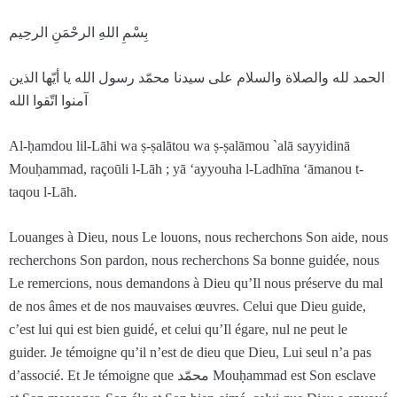
بِسْمِ اللهِ الرحْمَنِ الرحِيم
الحمد لله والصلاة والسلام على سيدنا محمّد رسول الله يا أيّها الذين
آمنوا اتّقوا الله
Al-ḥamdou lil-Lāhi wa ṣ-ṣalātou wa ṣ-ṣalāmou `alā sayyidinā
Mouḥammad, raçoūli l-Lāh ; yā ‘ayyouha l-Ladhīna ‘āmanou t-
taqou l-Lāh.
Louanges à Dieu, nous Le louons, nous recherchons Son aide, nous
recherchons Son pardon, nous recherchons Sa bonne guidée, nous
Le remercions, nous demandons à Dieu qu’Il nous préserve du mal
de nos âmes et de nos mauvaises œuvres. Celui que Dieu guide,
c’est lui qui est bien guidé, et celui qu’Il égare, nul ne peut le
guider. Je témoigne qu’il n’est de dieu que Dieu, Lui seul n’a pas
d’associé. Et Je témoigne que محمّد Mouḥammad est Son esclave