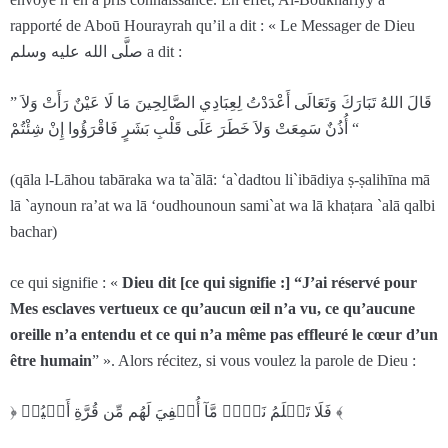
rapporté de Aboū Hourayrah qu’il a dit : « Le Messager de Dieu
صلَّى الله عليه وسلم a dit :
” قَالَ اللهُ تَبَارَكَ وَتَعَالَى أَعْدَدْتُ لِعِبَادِي الصَّالِحِينَ مَا لَا عَيْنٌ رَأَتْ وَلاَ
أُذُنٌ سَمِعَتْ وَلاَ خَطَرَ عَلَى قَلْبِ بَشَرٍ فَاقْرَؤُوا إِنْ شِئْتُمْ “
(qāla l-Lāhou tabāraka wa ta`ālā: ‘a`dadtou li`ibādiya ṣ-ṣalihīna mā
lā `aynoun ra’at wa lā ‘oudhounoun sami`at wa lā khaṭara `alā qalbi
bachar)
ce qui signifie : «
Dieu dit [ce qui signifie :] “J’ai réservé pour
Mes esclaves vertueux ce qu’aucun œil n’a vu, ce qu’aucune
oreille n’a entendu et ce qui n’a même pas effleuré le cœur d’un
être humain
” ». Alors récitez, si vous voulez la parole de Dieu :
﴿ فَلَا تَعۡلَمُ نَفۡسٞ مَّآ أُخۡفِيَ لَهُم مِّن قُرَّةِ أَعۡيُنٖ ﴾