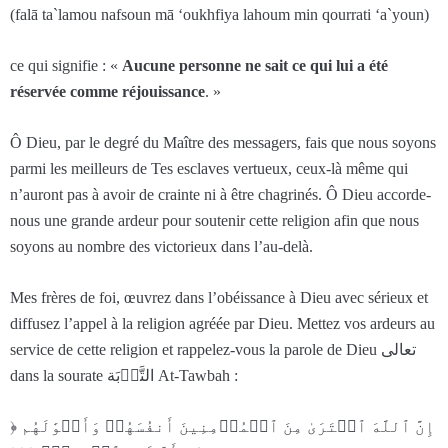
(falā ta`lamou nafsoun mā ‘oukhfiya lahoum min qourrati ‘a`youn)
ce qui signifie : «
Aucune personne ne sait ce qui lui a été
réservée comme réjouissance
. »
Ô Dieu, par le degré du Maître des messagers, fais que nous soyons
parmi les meilleurs de Tes esclaves vertueux, ceux-là même qui
n’auront pas à avoir de crainte ni à être chagrinés. Ô Dieu accorde-
nous une grande ardeur pour soutenir cette religion afin que nous
soyons au nombre des victorieux dans l’au-delà.
Mes frères de foi, œuvrez dans l’obéissance à Dieu avec sérieux et
diffusez l’appel à la religion agréée par Dieu. Mettez vos ardeurs au
service de cette religion et rappelez-vous la parole de Dieu تعالى
dans la sourate التَّوۡبَة At-Tawbah :
﴿ إِنَّ ٱللَّهَ ٱشۡتَرَىٰ مِنَ ٱلۡمُؤۡمِنِينَ أَنفُسَهُمۡ وَأَمۡوَٰلَهُم