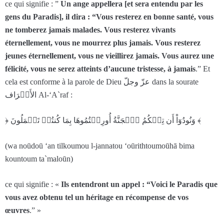
ce qui signifie : ”
Un ange appellera [et sera entendu par les
gens du Paradis], il dira : “Vous resterez en bonne santé, vous
ne tomberez jamais malades. Vous resterez vivants
éternellement, vous ne mourrez plus jamais. Vous resterez
jeunes éternellement, vous ne vieillirez jamais. Vous aurez une
félicité, vous ne serez atteints d’aucune tristesse, à jamais
.” Et
cela est conforme à la parole de Dieu عزّ وجلّ dans la sourate
الأَعۡرَاف Al-‘A`raf :
﴿ وَنُودُوٓاْ أَن تِلۡكُمُ ٱلۡجَنَّةُ أُورِثۡتُمُوهَا بِمَا كُنتُمۡ تَعۡمَلُونَ ﴾
(wa noūdoū ‘an tilkoumou l-jannatou ‘oūrithtoumoūhā bima
kountoum ta`maloūn)
ce qui signifie : «
Ils entendront un appel : “Voici le Paradis que
vous avez obtenu tel un héritage en récompense de vos
œuvres
.” »