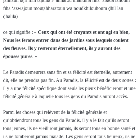
jannātin tajrī min taḥtiha l-‘anhārou khālidīna fīhā ‘abadā lahoum
fīhā ‘azwājoun mouṭahharatoun wa noudkhilouhoum ḍhil-lan
ḍhalīlā)
ce qui signifie : «
Ceux qui ont été croyants et ont agi en bien,
Nous les ferons entrer dans des jardins sous lesquels coulent
des fleuves. Ils y resteront éternellement, ils y auront des
épouses pures
. »
Le Paradis demeurera sans fin et sa félicité est éternelle, autrement
dit, elle ne prendra pas fin. Au Paradis, la félicité est de deux sortes :
il y a une félicité spécifique dont seuls les pieux bénéficieront et une
félicité générale à laquelle tous les gens du Paradis auront accès.
Parmi les choses qui relèvent de la félicité générale et
qu’obtiendront tous les gens du Paradis, il y a le fait qu’ils seront
tous jeunes, ils ne vieilliront jamais, ils seront tous en bonne santé et
ils ne tomberont jamais malade. Les gens seront tous heureux, ils ne