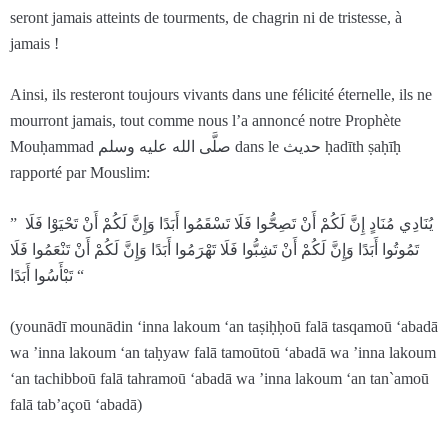
seront jamais atteints de tourments, de chagrin ni de tristesse, à
jamais !
Ainsi, ils resteront toujours vivants dans une félicité éternelle, ils ne
mourront jamais, tout comme nous l’a annoncé notre Prophète
Mouḥammad صلَّى الله عليه وسلم dans le حديث ḥadīth ṣaḥīḥ
rapporté par Mouslim:
” يُنَادِي مُنَادٍ إِنَّ لَكُمْ أَنْ تَصِحُّوا فَلَا تَسْقَمُوا أَبَدًا وَإِنَّ لَكُمْ أَنْ تَحْيَوْا فَلَا
تَمُوتُوا أَبَدًا وَإِنَّ لَكُمْ أَنْ تَشِبُّوا فَلَا تَهْرَمُوا أَبَدًا وَإِنَّ لَكُمْ أَنْ تَنْعَمُوا فَلَا
تَبْأَسُوا أَبَدًا “
(younādī mounādin ‘inna lakoum ‘an taṣiḥḥoū falā tasqamoū ‘abadā
wa ’inna lakoum ‘an taḥyaw falā tamoūtoū ‘abadā wa ’inna lakoum
‘an tachibboū falā tahramoū ‘abadā wa ’inna lakoum ‘an tan`amoū
falā tab’açoū ‘abadā)