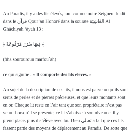
Au Paradis, il y a des lits élevés, tout comme notre Seigneur le dit
dans le قرآن Qour’ān Honoré dans la sourate الغَاشِيَة Al-
Ghāchiyah ‘āyah 13 :
﴿ فِيهَا سُرُرٌ مَّرْفُوعَةٌ ﴾
(fīhā sourouroun marfoū`ah)
ce qui signifie : «
Il comporte des lits élevés.
»
Au sujet de la description de ces lits, il nous est parvenu qu’ils sont
sertis de perles et de pierres précieuses, et que leurs montants sont
en or. Chaque lit reste en l’air tant que son propriétaire n’est pas
venu. Lorsqu’il se présente, ce lit s’abaisse à son niveau et il y
prend place, puis il s’élève avec lui. Dieu تعالى a fait que ces lits
fassent partie des moyens de déplacement au Paradis. De sorte que