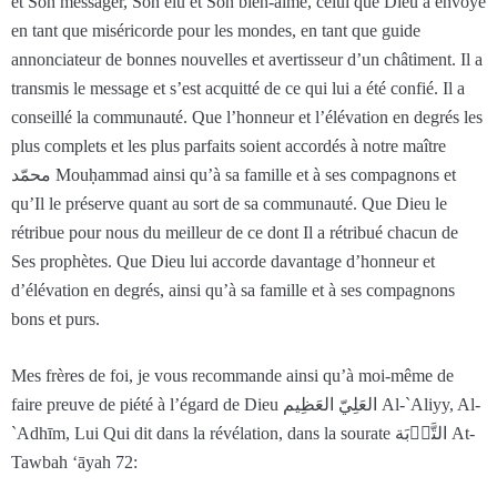
et Son messager, Son élu et Son bien-aimé, celui que Dieu a envoyé
en tant que miséricorde pour les mondes, en tant que guide
annonciateur de bonnes nouvelles et avertisseur d’un châtiment. Il a
transmis le message et s’est acquitté de ce qui lui a été confié. Il a
conseillé la communauté. Que l’honneur et l’élévation en degrés les
plus complets et les plus parfaits soient accordés à notre maître
محمّد Mouḥammad ainsi qu’à sa famille et à ses compagnons et
qu’Il le préserve quant au sort de sa communauté. Que Dieu le
rétribue pour nous du meilleur de ce dont Il a rétribué chacun de
Ses prophètes. Que Dieu lui accorde davantage d’honneur et
d’élévation en degrés, ainsi qu’à sa famille et à ses compagnons
bons et purs.
Mes frères de foi, je vous recommande ainsi qu’à moi-même de
faire preuve de piété à l’égard de Dieu العَلِيّ العَظِيم Al-`Aliyy, Al-
`Adhīm, Lui Qui dit dans la révélation, dans la sourate التَّوۡبَة At-
Tawbah ‘āyah 72: