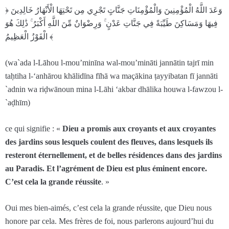
﴿ وَعَدَ اللَّهُ الْمُؤْمِنِينَ وَالْمُؤْمِنَاتِ جَنَّاتٍ تَجْرِي مِن تَحْتِهَا الْأَنْهَارُ خَالِدِينَ
فِيهَا وَمَسَاكِنَ طَيِّبَةً فِي جَنَّاتِ عَدْنٍ ۚ وَرِضْوَانٌ مِّنَ اللَّهِ أَكْبَرُ ۚ ذَٰلِكَ هُوَ
الْفَوْزُ الْعَظِيمُ ﴾
(wa`ada l-Lāhou l-mou’minīna wal-mou’mināti jannātin tajrī min
taḥtiha l-‘anhārou khālidīna fīhā wa maçākina ṭayyibatan fī jannāti
`adnin wa riḍwānoun mina l-Lāhi ‘akbar dhālika houwa l-fawzou l-
`aḍhīm)
ce qui signifie : «
Dieu a promis aux croyants et aux croyantes
des jardins sous lesquels coulent des fleuves, dans lesquels ils
resteront éternellement, et de belles résidences dans des jardins
au Paradis. Et l’agrément de Dieu est plus éminent encore.
C’est cela la grande réussite
. »
Oui mes bien-aimés, c’est cela la grande réussite, que Dieu nous
honore par cela. Mes frères de foi, nous parlerons aujourd’hui du