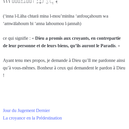
بِأَنَّ لَهُمُ ٱلۡجَنَّةَۚ ١١١ ﴾
(‘inna l-Lāha chtarā mina l-mou’minīna ‘anfouçahoum wa
‘amwālahoum bi ‘anna lahoumou l-jannah)
ce qui signifie : «
Dieu a promis aux croyants, en contrepartie
de leur personne et de leurs biens, qu’ils auront le Paradis
. »
Ayant tenu mes propos, je demande à Dieu qu’Il me pardonne ainsi
qu’à vous-mêmes. Bonheur à ceux qui demandent le pardon à Dieu
!
Jour du Jugement Dernier
La croyance en la Prédestination