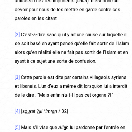
utilisées chez les impudents (
saf
h
). Il est donc un
devoir pour nous de les mettre en garde contre ces
paroles en les citant.
[2]
C’est-à-dire sans qu’il y ait une cause sur laquelle il
se soit basé en ayant pensé qu’elle fait sortir de l’Islam
alors qu’en réalité elle ne fait pas sortir de l’Islam et en
ayant à ce sujet une sorte de confusion.
[3]
Cette parole est dite par certains villageois syriens
et libanais. L’un d’eux a même dit lorsqu’on lui a interdit
de le dire : “Mais enfin n’a-t-Il pas cet organe ?!”
[4]
[s
ou
rat ‘
A
li ^Imr
a
n
/ 32]
[5]
Mais s’il vise que
All
a
h
lui pardonne par l’entrée en