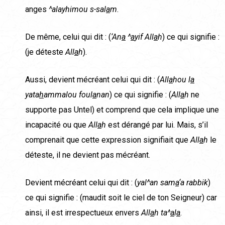
anges
^alayhimou s-sal
a
m
.
De même, celui qui dit : (
‘An
a
^
a
yif All
a
h
) ce qui signifie :
(je déteste
All
a
h
).
Aussi, devient mécréant celui qui dit : (
All
a
hou l
a
yata
h
ammalou foul
a
nan
) ce qui signifie : (
All
a
h
ne
supporte pas Untel) et comprend que cela implique une
incapacité ou que
All
a
h
est dérangé par lui. Mais, s’il
comprenait que cette expression signifiait que
All
a
h
le
déteste, il ne devient pas mécréant.
Devient mécréant celui qui dit : (
yal^an sam
a
‘a rabbik
)
ce qui signifie : (maudit soit le ciel de ton Seigneur) car
ainsi, il est irrespectueux envers
All
a
h ta^
a
l
a
.