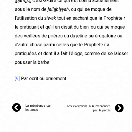
(
q
am
i
s
), c’est-à-dire ce qui est connu actuellement
sous le nom de
j
all
a
biyyah
, ou qui se moque de
l’utilisation du
siw
a
k
tout en sachant que le Prophète r
le pratiquait et qu’il en disait du bien, ou qui se moque
des veillées de prières ou du jeûne surérogatoire ou
d’autre chose parmi celles que le Prophète r a
pratiquées et dont il a fait l’éloge, comme de se laisser
pousser la barbe.
[9]
Par écrit ou oralement.
La mécréance par
Les exceptions à la mécréance
les actes
par la parole