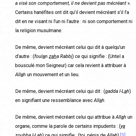
a visé son comportement, il ne devient pas mécréant
».
Certains hanéfites ont dit qu’il devient mécréant s’il l’a
dit en ne visant ni l’un ni l’autre : ni son comportement ni
la religion musulmane.
De même, devient mécréant celui qui dit à quelqu’un
d’autre : (
foul
a
n
zah
a Rabb
i
) ce qui signifie : (Untel a
bousculé mon Seigneur) car cela revient à attribuer à
All
a
h
un mouvement et un lieu.
De même, devient mécréant celui qui dit : (
q
adda l-L
a
h
)
en signifiant une ressemblance avec
All
a
h
.
De même, devient mécréant celui qui attribue à
All
a
h
un
organe, comme la parole de certains impudents : (
y
a
z
oubba l-L
a
h
) ce qui signifie : (toi, pénis de
All
a
h
)
[3]
.