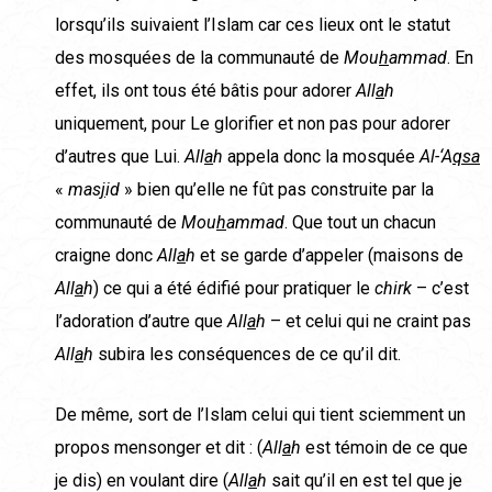
lorsqu’ils suivaient l’Islam car ces lieux ont le statut
des mosquées de la communauté de
Mou
h
ammad
. En
effet, ils ont tous été bâtis pour adorer
All
a
h
uniquement, pour Le glorifier et non pas pour adorer
d’autres que Lui.
All
a
h
appela donc la mosquée
Al-‘A
qsa
«
mas
j
id
» bien qu’elle ne fût pas construite par la
communauté de
Mou
h
ammad
. Que tout un chacun
craigne donc
All
a
h
et se garde d’appeler (maisons de
All
a
h
) ce qui a été édifié pour pratiquer le
chirk
– c’est
l’adoration d’autre que
All
a
h
– et celui qui ne craint pas
All
a
h
subira les conséquences de ce qu’il dit.
De même, sort de l’Islam celui qui tient sciemment un
propos mensonger et dit : (
All
a
h
est témoin de ce que
je dis) en voulant dire (
All
a
h
sait qu’il en est tel que je