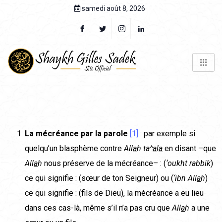
samedi août 8, 2026
La mécréance par la parole
[1]
: par exemple si
quelqu’un blasphème contre
All
a
h ta^
a
l
a
en disant –que
All
a
h
nous préserve de la mécré­ance– : (
‘oukht rabbik
)
ce qui signifie : (sœur de ton Seigneur) ou (
‘ibn All
a
h
)
ce qui signifie : (fils de Dieu), la mécréance a eu lieu
dans ces cas-là, même s’il n’a pas cru que
All
a
h
a une