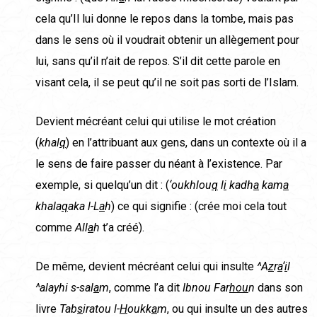
cela qu’Il lui donne le repos dans la tombe, mais pas
dans le sens où il voudrait obtenir un allègement pour
lui, sans qu’il n’ait de repos. S’il dit cette parole en
visant cela, il se peut qu’il ne soit pas sorti de l’Islam.
Devient mécréant celui qui utilise le mot création
(
khal
q
) en l’attribuant aux gens, dans un contexte où il a
le sens de faire passer du néant à l’existence. Par
exemple, si quelqu’un dit : (
‘oukhlou
q
l
i
kadh
a
kam
a
khala
q
aka l-L
a
h
) ce qui signifie : (crée moi cela tout
comme
All
a
h
t’a créé).
De même, devient mécréant celui qui insulte
^A
z
r
a
‘
i
l
^
alayhi s-sal
a
m
, comme l’a dit
Ibnou Far
hou
n
dans son
livre
Tab
s
iratou l-
H
oukk
a
m
, ou qui insulte un des autres