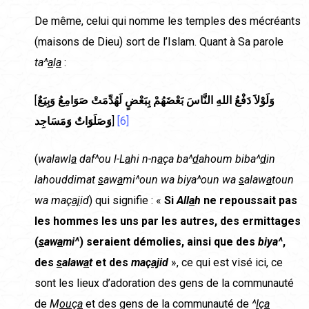
De même, celui qui nomme les temples des mécréants
(maisons de Dieu) sort de l’Islam. Quant à Sa parole
ta^
a
l
a
:
[
وَبِيَعٌ
صَوَامِعُ
لَهُدِّمَتْ
بِبَعْضٍ
بَعْضَهُمْ
النَّاسَ
اللهِ
دَفْعُ
وَلَوْلاَ
وَمَسَاجِد
وَصَلَوَاتٌ
]
[6]
(
walawl
a
daf^ou l-L
a
hi n-n
a
ça ba^
d
ahoum biba^
d
in
lahouddimat
s
aw
a
mi^oun wa biya^oun wa
s
alaw
a
toun
wa maç
aj
id
) qui signifie : «
Si
All
a
h
ne repoussait pas
les hommes les uns par les autres, des ermittages
(
s
aw
a
mi^
) seraient démolies, ainsi que des
biya^
,
des
s
alaw
a
t
et des
maç
aj
id
», ce qui est visé ici, ce
sont les lieux d’adoration des gens de la communauté
de
M
ou
ç
a
et des gens de la communauté de
^
I
ç
a