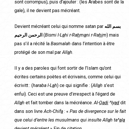
sont corrompus), puis d’ajouter : (les Arabes sont de la
gale), il ne devient pas mécréant.
Devient mécréant celui qui nomme satan par
الله
بسم
الرحيم
الرحمن
(
Bismi l-L
a
hi r-Ra
h
m
a
ni r-Ra
hi
m
) mais
pas s’il a récité la
Basmalah
dans l’intention à être
protégé de son mal par
All
a
h
.
Il y a des paroles qui font sortir de l’Islam qu’ont
écrites certains poètes et écrivains, comme celui qui
écrivitt : (
haraba
l-L
a
h
) ce qui signifie : (
All
a
h
s’est
enfui). Ceci est une preuve d’irrespect à l’égard de
All
a
h
et fait tomber dans la mécréance.
Al-
Qadi
^Iy
ad
dit
dans son livre
Ach-Chif
a
: «
Pas de divergence sur le fait
que celui d’entre les musulmans qui insulte All
a
h ta^
a
l
a
devient mécréant
» Fin de citation.