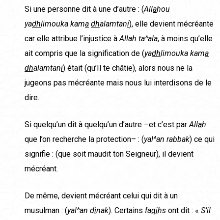
Si une personne dit à une d’autre : (
All
a
hou
ya
dh
limouka kam
a
dh
alamtan
i
), elle devient mécréante
car elle attribue l’injustice à
All
a
h ta^
a
l
a
, à moins qu’elle
ait compris que la signification de (
ya
dh
limouka kam
a
dh
alamtan
i
) était (qu’Il te châtie), alors nous ne la
jugeons pas mécréante mais nous lui interdisons de le
dire.
Si quelqu’un dit à quelqu’un d’autre –et c’est par
All
a
h
que l’on recherche la protection– : (
yal^an rabbak
) ce qui
signifie : (que soit maudit ton Seigneur), il devient
mécréant.
De même, devient mécréant celui qui dit à un
musulman : (
yal^an d
i
nak
). Certains
fa
qi
hs
ont dit : «
S’il