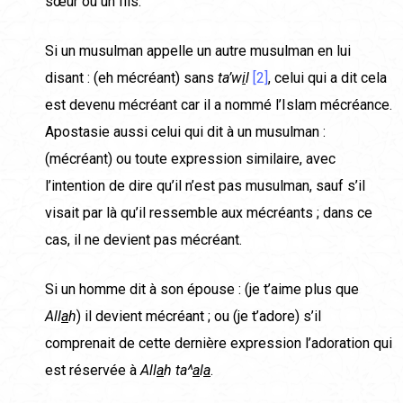
sœur ou un fils.
Si un musulman appelle un autre musulman en lui
disant : (eh mécréant) sans
ta’w
i
l
[2]
, celui qui a dit cela
est devenu mécréant car il a nommé l’Islam mécréance.
Apostasie aussi celui qui dit à un musulman :
(mécréant) ou toute expression similaire, avec
l’intention de dire qu’il n’est pas musulman, sauf s’il
visait par là qu’il ressemble aux mécréants ; dans ce
cas, il ne devient pas mécréant.
Si un homme dit à son épouse : (je t’aime plus que
All
a
h
) il devient mécréant ; ou (je t’adore) s’il
comprenait de cette dernière expression l’adoration qui
est réservée à
All
a
h ta^
a
l
a
.