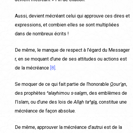
Aussi, devient mécréant celui qui approuve ces dires et
expressions, et combien elles se sont multipliées
dans de nombreux écrits !
De même, le manque de respect à l’égard du Messager
r, en se moquant d’une de ses attitudes ou actions est
de la mécréance
[8]
.
Se moquer de ce qui fait partie de l’honorable
Q
our’
a
n
,
des prophètes
^alayhimou s-sal
a
m
, des emblèmes de
l’Islam, ou d’une des lois de
All
a
h ta^
a
l
a
, constitue une
mécréance de façon absolue.
De même, approuver la mécréance d’autrui est de la