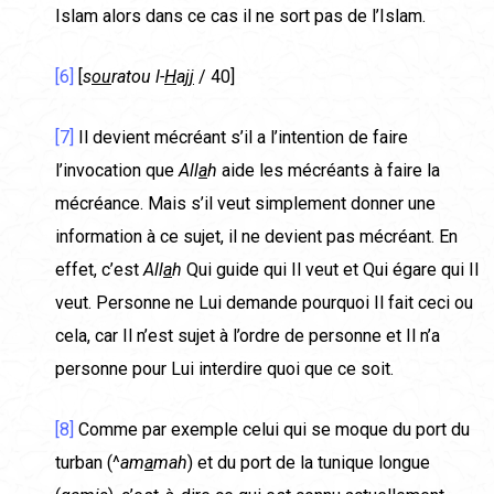
Islam alors dans ce cas il ne sort pas de l’Islam.
[6]
[
s
ou
ratou
l-
H
a
jj
/ 40]
[7]
Il devient mécréant s’il a l’intention de faire
l’invocation que
All
a
h
aide les mécréants à faire la
mécréance. Mais s’il veut simplement donner une
information à ce sujet, il ne devient pas mécréant. En
effet, c’est
All
a
h
Qui guide qui Il veut et Qui égare qui Il
veut. Personne ne Lui demande pourquoi Il fait ceci ou
cela, car Il n’est sujet à l’ordre de personne et Il n’a
personne pour Lui interdire quoi que ce soit.
[8]
Comme par exemple celui qui se moque du port du
turban (^
am
a
mah
) et du port de la tunique longue