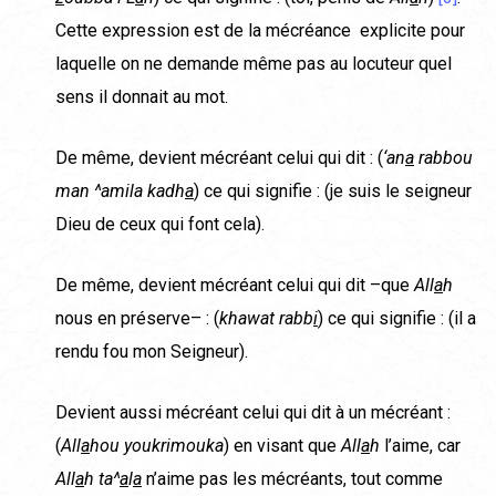
Cette expression est de la mécréance explicite pour
laquelle on ne demande même pas au locuteur quel
sens il donnait au mot.
De même, devient mécréant celui qui dit : (
‘an
a
rabbou
man ^amila kadh
a
) ce qui signifie : (je suis le seigneur
Dieu de ceux qui font cela).
De même, devient mécréant celui qui dit –que
All
a
h
nous en préserve– : (
khawat rabb
i
) ce qui signifie : (il a
rendu fou mon Seigneur).
Devient aussi mécréant celui qui dit à un mécréant :
(
All
a
hou youkrimouka
) en visant que
All
a
h
l’aime, car
All
a
h ta^
a
l
a
n’aime pas les mécréants, tout comme