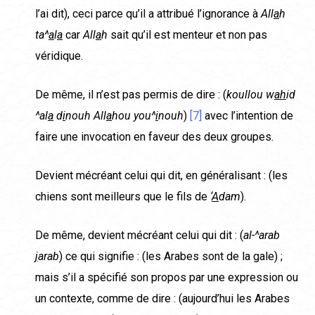
l’ai dit), ceci parce qu’il a attribué l’ignorance à
All
a
h
ta^
a
l
a
car
All
a
h
sait qu’il est menteur et non pas
véridique.
De même, il n’est pas permis de dire : (
koullou w
ah
id
^al
a
d
i
nouh All
a
hou you^
i
nouh
)
[7]
avec l’intention de
faire une invocation en faveur des deux groupes.
Devient mécréant celui qui dit, en généralisant : (les
chiens sont meilleurs que le fils de
‘
A
dam
).
De même, devient mécréant celui qui dit : (
al-^arab
j
arab
) ce qui signifie : (les Arabes sont de la gale) ;
mais s’il a spécifié son propos par une expression ou
un contexte, comme de dire : (aujourd’hui les Arabes