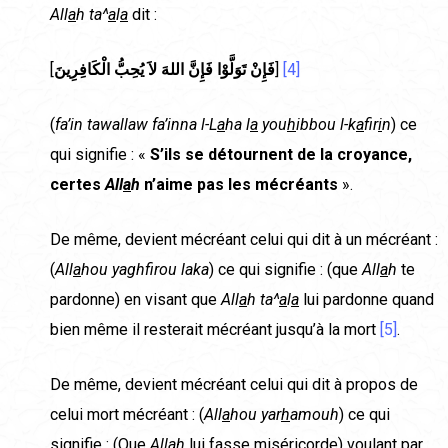
All
a
h
ta^
a
l
a
dit :
[
الْكَافِرِينَ
يُحِبُّ
لاَ
اللهَ
فَإِنَّ
تَوَلَّوْا
فَإِنْ
]
[4]
(
fa’in tawallaw fa’inna l-L
a
ha l
a
you
h
ibbou l-k
a
fir
i
n
) ce
qui signifie : «
S’ils se détournent de la croyance,
certes
All
a
h
n’aime pas les mécréants
».
De même, devient mécréant celui qui dit à un mécréant :
(
All
a
hou yaghfirou laka
) ce qui signifie : (que
All
a
h
te
pardonne) en visant que
All
a
h ta^
a
l
a
lui pardonne quand
bien même il resterait mécréant jusqu’à la mort
[5]
.
De même, devient mécréant celui qui dit à propos de
celui mort mécréant : (
All
a
hou yar
h
amouh
) ce qui
signifie : (Que
All
a
h
lui fasse miséricorde) voulant par