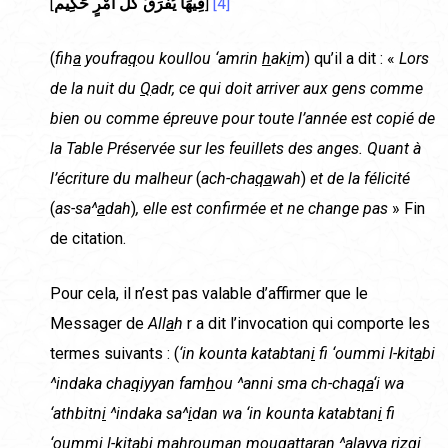
[
فِيهَا يُفْرَقُ كُلُّ أَمْرٍ حَكِيم
]
[4]
(
f
h
a
youfra
q
ou koullou ‘amrin
h
ak
i
m
) qu’il a dit : «
Lors
de la nuit du
Q
adr, ce qui doit arriver aux gens comme
bien ou comme épreuve pour toute l’année est copié de
la Table Préservée sur les feuillets des anges. Quant à
l’écriture du malheur
(
ach-cha
qa
wah
)
et de la félicité
(
as-sa^
a
dah
)
, elle est confirmée et ne change pas
» Fin
de citation.
Pour cela, il n’est pas valable d’affirmer que le
Messager de
All
a
h
r a dit l’invocation qui comporte les
termes suivants : (
‘in kounta katabtan
i
f
‘oummi l-kit
a
bi
^indaka cha
q
iyyan fam
h
ou ^anni sma ch-cha
qa
‘i wa
‘athbitn
i
^indaka sa^
i
dan wa ‘in kounta katabtan
i
f
‘oummi l-kit
a
bi ma
h
r
ou
man mou
q
attaran ^alayya ri
zqi