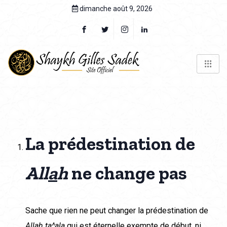
dimanche août 9, 2026
La prédestination de
All
a
h
ne change pas
Sache que rien ne peut changer la prédestination de
All
a
h
ta^
a
l
a
qui est éternelle exempte de début, ni