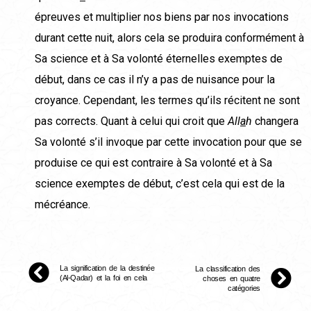
épreuves et multiplier nos biens par nos invocations
durant cette nuit, alors cela se produira conformément à
Sa science et à Sa volonté éternelles exemptes de
début, dans ce cas il n’y a pas de nuisance pour la
croyance. Cependant, les termes qu’ils récitent ne sont
pas corrects. Quant à celui qui croit que
All
a
h
changera
Sa volonté s’il invoque par cette invocation pour que se
produise ce qui est contraire à Sa volonté et à Sa
science exemptes de début, c’est cela qui est de la
mécréance.
La signification de la destinée
La classification des
(Al-Qadar) et la foi en cela
choses en quatre
catégories