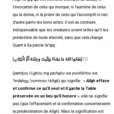
l’invocation de celui qui invoque, ni l’aumône de celui
qui la donne, ni la prière de celui qui l’accomplit ni rien
d’autre parmi les bons actes. Il est au contraire
indispensable que les créatures soient telles qu’Il les
prédestine de toute éternité, sans que cela change.
Quant à Sa parole
ta^
a
l
a
:
[
يَمْحُوا اللهُ مَا يَشَاءُ وَيُثْبِتُ وَعِنْدَهُ أَمُّ الْكِتَابِ
]
[1]
(
yam
h
ou l-L
a
hou m
a
yach
a
’ou wa youthbitou wa
^indah
ou
‘oummou l-kit
a
b
) qui signifie : «
All
a
h
efface
et confirme ce qu’Il veut et Il garde la Table
préservée en un lieu qu’Il honore
», elle ne signifie
pas (que l’effacement et la confirmation concerneraient
la prédestination de
All
a
h
). Mais la signification est