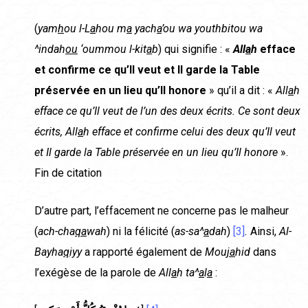
(
yam
h
ou l-L
a
hou m
a
yach
a
’ou wa youth­bitou wa
^indah
ou
‘oummou l-kit
a
b
) qui signifie : «
All
a
h
efface
et confirme ce qu’Il veut et Il garde la Table
préservée en un lieu qu’Il honore
» qu’il a dit : «
All
a
h
efface ce qu’Il veut de l’un des deux écrits. Ce sont deux
écrits, All
a
h efface et confirme celui des deux qu’Il veut
et Il garde la Table préservée en un lieu qu’Il honore
».
Fin de citation
D’autre part, l’effacement ne concerne pas le malheur
(
ach-cha
qa
wah
) ni la félicité (
as-sa^
a
dah
)
[3]
.
Ainsi,
Al-
Bayha
q
iyy
a rapporté également de
Mou
ja
hid
dans
l’exégèse de la parole de
All
a
h ta^
a
l
a
: