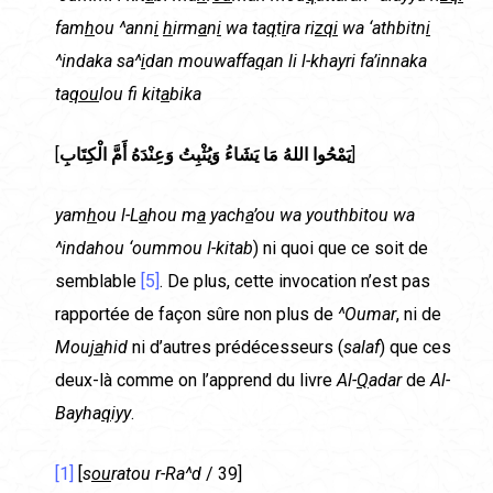
fam
h
ou ^ann
i
h
irm
a
n
i
wa ta
q
t
i
ra ri
zqi
wa ‘athbitn
i
^indaka sa^
i
dan mouwaffa
q
an li l-khayri fa’innaka
ta
qou
lou f
kit
a
bika
[
يَمْحُوا اللهُ مَا يَشَاءُ وَيُثْبِتُ وَعِنْدَهُ أَمَّ الْكِتَابِ
]
yam
h
ou l-L
a
hou m
a
yach
a
’ou wa youthbitou wa
^indahou ‘oummou l-kitab
) ni quoi que ce soit de
semblable
[5]
. De plus, cette invocation n’est pas
rapportée de façon sûre non plus de
^Oumar
, ni de
Mou
ja
hid
ni d’autres prédécesseurs (
salaf
) que ces
deux-là comme on l’apprend du livre
Al-
Q
adar
de
Al-
Bayha
q
iyy
.
[1]
[
s
ou
ratou r-Ra^d
/ 39]