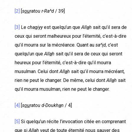
[2]
[
s
ou
ratou r-Ra^d
/ 39]
[3]
Le
cha
q
iyy
est quelqu’un que
All
a
h
sait qu’il sera de
ceux qui seront malheureux pour l’éternité, c’est-à-dire
qu’il mourra sur la mécréance. Quant au
sa^
i
d
, c’est
quelqu’un que
All
a
h
sait qu’il sera de ceux qui seront
heureux pour l’éternité, c’est-à-dire qu’il mourra
musulman. Celui dont
All
a
h
sait qu’il mourra mécréant,
rien ne peut le changer. De même, celui dont
All
a
h
sait
qu’il mourra musulman, rien ne peut le changer.
[4]
[
s
ou
ratou d-Doukh
a
n
/ 4]
[5]
Si quelqu’un récite l’invocation citée en comprenant
que si
All
a
h
veut de toute éternité nous sauver des