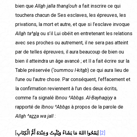
bien que
All
a
h
j
alla than
a
‘ouh
a fait inscrire ce qui
touchera chacun de Ses esclaves, les épreuves, les
privations, la mort et autre, et que si l’esclave invoque
All
a
h ta^
a
l
a
ou s’il Lui obéit en entretenant les relations
avec ses proches ou autrement, il ne sera pas atteint
par de telles épreuves, il aura beaucoup de bien ou
bien il atteindra un âge avancé ; et Il a fait écrire sur la
Table préservée (
‘oummou l-kit
a
b
) ce qui aura lieu de
l’une ou l’autre chose. Par conséquent, l’effacement et
la confirmation reviennent à l’un des deux écrits,
comme l’a signalé
Ibnou ^Abb
a
s
.
Al-Bayha
q
iyy
a
rapporté de
Ibnou ^Abb
a
s
à propos de la parole de
All
a
h
^a
zz
a wa
j
all
:
[
يَمْحُوا اللهُ مَا يَشَاءُ وَيُثْبِتُ وَعِنْدَهُ أَمُّ الْكِتَابِ
]
[2]