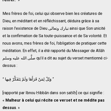
Mes frères de foi, celui qui observe bien les créatures de
Dieu, en méditant et en réfléchissant, déduira grâce à sa
raison l’existence de Dieu تبارك وتعالى ainsi que Son unicité
et la confirmation de Sa toute-puissance et de Sa volonté. Et
nous avons, mes frères de foi, l’obligation de pratiquer cette
méditation. En effet, il a été rapporté du Messager de Allāh
صلَّى الله عليه وسلم qu’il a dit au sujet du verset mentionné ci-
dessus :
” وَيْلٌ لِمَنْ قَرَأَهَا وَلَمْ يَتَفَكَّرْ فِيها “
[rapporté par Ibnou Ḥibbān dans son ṣaḥīḥ] ce qui signifie :
«
Malheur à celui qui récite ce verset et ne médite pas
dessus
. »