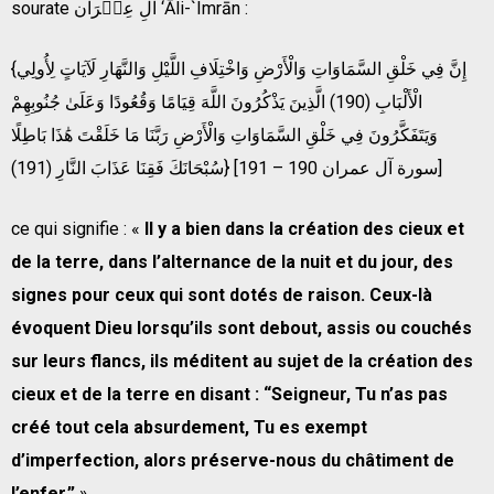
sourate آلِ عِمۡرَان ‘Āli-`Imrān :
{إِنَّ فِي خَلْقِ السَّمَاوَاتِ وَالْأَرْضِ وَاخْتِلَافِ اللَّيْلِ وَالنَّهَارِ لَآيَاتٍ لِأُولِي
الْأَلْبَابِ (190) الَّذِينَ يَذْكُرُونَ اللَّهَ قِيَامًا وَقُعُودًا وَعَلَىٰ جُنُوبِهِمْ
وَيَتَفَكَّرُونَ فِي خَلْقِ السَّمَاوَاتِ وَالْأَرْضِ رَبَّنَا مَا خَلَقْتَ هَٰذَا بَاطِلًا
سُبْحَانَكَ فَقِنَا عَذَابَ النَّارِ (191)} [سورة آل عمران 190 – 191]
ce qui signifie : «
Il y a bien dans la création des cieux et
de la terre, dans l’alternance de la nuit et du jour, des
signes pour ceux qui sont dotés de raison. Ceux-là
évoquent Dieu lorsqu’ils sont debout, assis ou couchés
sur leurs flancs, ils méditent au sujet de la création des
cieux et de la terre en disant : “Seigneur, Tu n’as pas
créé tout cela absurdement, Tu es exempt
d’imperfection, alors préserve-nous du châtiment de
l’enfer.”
»