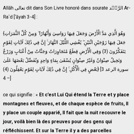
Allāh تعالى dit dans Son Livre honoré dans sourate الرَّعۡد Ar-
Ra`d [‘āyah 3-4] :
{وَهُوَ الَّذِي مَدَّ الْأَرْضَ وَجَعَلَ فِيهَا رَوَاسِيَ وَأَنْهَارًا ۖ وَمِنْ كُلِّ الثَّمَرَاتِ
جَعَلَ فِيهَا زَوْجَيْنِ اثْنَيْنِ ۖ يُغْشِي اللَّيْلَ النَّهَارَ ۚ إِنَّ فِي ذَٰلِكَ لَآيَاتٍ لِقَوْمٍ
يَتَفَكَّرُونَ (3) وَفِي الْأَرْضِ قِطَعٌ مُتَجَاوِرَاتٌ وَجَنَّاتٌ مِنْ أَعْنَابٍ وَزَرْعٌ
وَنَخِيلٌ صِنْوَانٌ وَغَيْرُ صِنْوَانٍ يُسْقَىٰ بِمَاءٍ وَاحِدٍ وَنُفَضِّلُ بَعْضَهَا عَلَىٰ
بَعْضٍ فِي الْأُكُلِ ۚ إِنَّ فِي ذَٰلِكَ لَآيَاتٍ لِقَوْمٍ يَعْقِلُونَ (4)} [سورة الرعد 3
– 4]
ce qui signifie : «
Et c’est Lui Qui étend la Terre et y place
montagnes et fleuves, et de chaque espèce de fruits, Il
y place un couple apparié, Il fait que la nuit recouvre le
jour, voilà bien là des preuves pour des gens qui
réfléchissent. Et sur la Terre il y a des parcelles