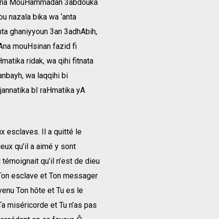
wa ‘anna MouHammadan 3abdouka
u nazala bika wa ‘anta
anta ghaniyyoun 3an 3adhAbih,
kAna mouHsinan fazid fi
matika ridak, wa qihi fitnata
anbayh, wa laqqihi bi
jannatika bI raHmatika yA
x esclaves. Il a quitté le
ceux qu’il a aimé y sont
l témoignait qu’il n’est de dieu
 Ton esclave et Ton messager
evenu Ton hôte et Tu es le
 Ta miséricorde et Tu n’as pas