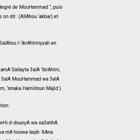
le degré de MouHammad “, puis
on dit : (AllAhou ‘akbar) et
SalAtou l-‘ibrAhImiyyah en
mA Sallayta 3alA ‘IbrAhIm,
rik 3alA MouHammad wa 3alA
m, ‘innaka HamIdoun MajId ).
ion :
awHi d-dounyA wa sa3atihA
 wa mA houwa laqih. KAna