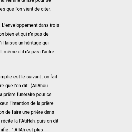
e la femme utilise pour se
s que l’on vient de citer.
on. L’enveloppement dans trois
on bien et qui n’a pas de
l laisse un héritage qui
, même s’il n’a pas d’autre
mplie est le suivant : on fait
re que l’on dit : (AllAhou
la prière funéraire pour ce
œur l’intention de la prière
tion de faire une prière dans
 récite la FAtiHah, puis on dit
fie : ” AllAh est plus