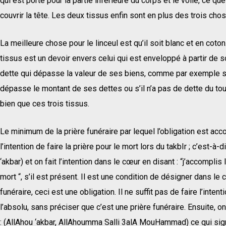
qui est porté pour la partie inférieure du corps et le voile, ce qu
couvrir la tête. Les deux tissus enfin sont en plus des trois chose
La meilleure chose pour le linceul est qu’il soit blanc et en cot
tissus est un devoir envers celui qui est enveloppé à partir de s
dette qui dépasse la valeur de ses biens, comme par exemple s’i
dépasse le montant de ses dettes ou s’il n’a pas de dette du tout
bien que ces trois tissus.
Le minimum de la prière funéraire par lequel l’obligation est acco
l’intention de faire la prière pour le mort lors du takbIr ; c’est-à-di
‘akbar) et on fait l’intention dans le cœur en disant : “j’accomplis 
mort “, s’il est présent. Il est une condition de désigner dans le c
funéraire, ceci est une obligation. Il ne suffit pas de faire l’inten
l’absolu, sans préciser que c’est une prière funéraire. Ensuite, on
: (AllAhou ‘akbar, AllAhoumma Salli 3alA MouHammad) ce qui signi