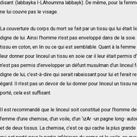
disant: (labbayka l-LAhoumma labbayk). De même, pour la femme 
ne lui couvre pas le visage.
La couverture du corps du mort se fait par un tissu qui lui était lic
digne de lui. Ainsi l’homme n’est pas enveloppé dans de la soie. 
tissu en coton, en lin ou ce qui est semblable. Quant à la femme e
leur donner pour linceul un tissu en soie car il leur était permis d’
n’est pas permis d’envelopper un défunt musulman d’un linceul fai
digne de lui, c’est-à-dire qui serait rabaissant pour lui et ferait 
égard. Il n’est pas un devoir de lui donner pour linceul un tissu ne
porté, cela est suffisant.
Il est recommandé que le linceul soit constitué pour l’homme de 
femme d’une chemise, d’un voile, d’un ‘izAr -un pagne long- aut
et de deux tissus. La chemise, c’est ce qui cache la plus grande p