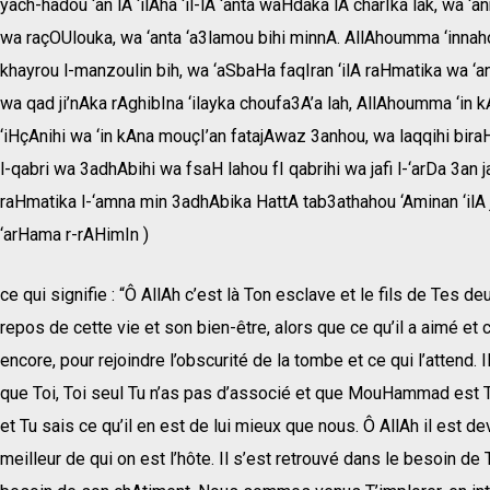
yach-hadou ‘an lA ‘ilAha ‘il-lA ‘anta waHdaka lA charIka lak, 
wa raçOUlouka, wa ‘anta ‘a3lamou bihi minnA. AllAhoumma ‘innaho
khayrou l-manzoulin bih, wa ‘aSbaHa faqIran ‘ilA raHmatika wa ‘
wa qad ji’nAka rAghibIna ‘ilayka choufa3A’a lah, AllAhoumma ‘in 
‘iHçAnihi wa ‘in kAna mouçI’an fatajAwaz 3anhou, wa laqqihi biraH
l-qabri wa 3adhAbihi wa fsaH lahou fI qabrihi wa jafi l-‘arDa 3an j
raHmatika l-‘amna min 3adhAbika HattA tab3athahou ‘Aminan ‘ilA 
‘arHama r-rAHimIn )
ce qui signifie : “Ô AllAh c’est là Ton esclave et le fils de Tes deu
repos de cette vie et son bien-être, alors que ce qu’il a aimé et 
encore, pour rejoindre l’obscurité de la tombe et ce qui l’attend. I
que Toi, Toi seul Tu n’as pas d’associé et que MouHammad est
et Tu sais ce qu’il en est de lui mieux que nous. Ô AllAh il est d
meilleur de qui on est l’hôte. Il s’est retrouvé dans le besoin de