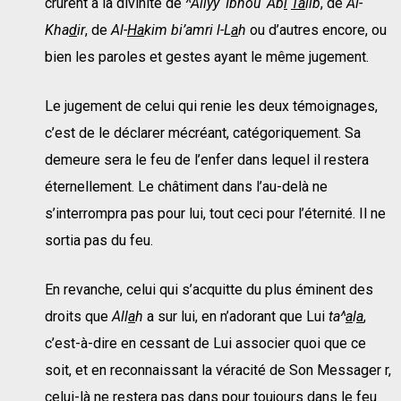
crurent à la divinité de
^Aliyy ‘Ibnou ‘Ab
i
Ta
lib
, de
Al-
Kha
d
ir
, de
Al-
Ha
kim bi’amri l-L
a
h
ou d’autres encore, ou
bien les paroles et gestes ayant le même jugement.
Le jugement de celui qui renie les deux témoignages,
c’est de le déclarer mécréant, catégoriquement. Sa
demeure sera le feu de l’enfer dans lequel il restera
éternellement. Le châtiment dans l’au-delà ne
s’interrompra pas pour lui, tout ceci pour l’éternité. Il ne
sortia pas du feu.
En revanche, celui qui s’acquitte du plus éminent des
droits que
All
a
h
a sur lui, en n’adorant que Lui
ta^
a
l
a
,
c’est-à-dire en cessant de Lui associer quoi que ce
soit, et en reconnaissant la véracité de Son Messager r,
celui-là ne restera pas dans pour toujours dans le feu