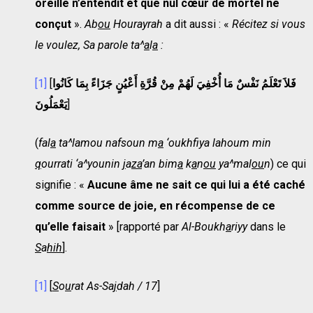
oreille n’entendit et que nul cœur de mortel ne
conçut
».
Ab
ou
Hourayrah
a dit aussi : «
Récitez si vous
le voulez, Sa parole ta^
a
l
a
:
[1]
[
كَانُوا
بِمَا
جَزَاءً
أَعْيُنٍ
قُرَّةِ
مِنْ
لَهُمْ
أُخْفِيَ
مَا
نَفْسٌ
تَعْلَمُ
فَلاَ
يَعْمَلُونَ
]
(
fal
a
ta^lamou nafsoun m
a
‘oukhfiya lahoum min
q
ourrati ‘a^younin
j
a
za
’an bim
a
k
a
n
ou
ya^mal
ou
n
) ce qui
signifie : «
Aucune âme ne sait ce qui lui a été caché
comme source de joie, en récompense de ce
qu’elle faisait
» [rapporté par
Al-Boukh
a
riyy
dans le
S
a
hih
].
[1]
[
S
o
u
rat As-Sa
j
dah / 17
]