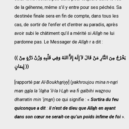
de la géhenne, même s’il y entre pour ses péchés. Sa
destinée finale sera en fin de compte, dans tous les
cas, de sortir de l’enfer et d’entrer au paradis, après
avoir subi le châtiment qu’il a mérité si
All
a
h
ne lui
pardonne pas. Le Messager de
All
a
h
r a dit :
((
يَخْرُجُ مِنَ النَّارِ مَنْ قَالَ لاَ إِلَهَ إِلاَّ اللهُ وَفِي قَلْبِهِ وَزْنُ ذَرَّةٍ مِنْ
إِيمَانٍ
))
[rapporté par
Al-Boukh
a
riyy
] (
yakhrou
j
ou mina n-n
a
ri
man
qa
la la ‘il
a
ha ‘il-la l-L
a
h wa f
q
albihi wa
z
nou
dharratin min ‘
i
m
a
n
) ce qui signifie : «
Sortira du feu
quiconque a dit
:
il n’est de dieu que All
a
h en ayant
dans son cœur ne serait-ce qu’un poids infime de foi
».