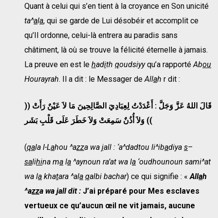
Quant à celui qui s’en tient à la croyance en Son unicité
ta^
a
l
a
, qui se garde de Lui désobéir et accomplit ce
qu’Il ordonne, celui-là entrera au paradis sans
châtiment, là où se trouve la félicité éternelle à jamais.
La preuve en est le
h
ad
i
th
q
oudsiyy
qu’a rapporté
Ab
ou
Hourayrah
. Il a dit : le Messager de
All
a
h
r dit :
))
قَالَ اللهُ عَزَّ وَجَلَّ : أَعْدَدْتُ لِعِبَادِيَ الصَّالِحِينَ مَا لاَ عَيْنٌ رَأَتْ
وَلاَ أُذُنٌ سَمِعَتْ وَلاَ خَطَرَ عَلَى قَلْبِ بَشَر
((
(
qa
la l-L
a
hou ^a
zz
a wa
j
all : ‘a^dadtou li^ib
a
diya
s
–
sa
li
hi
na m
a
l
a
^aynoun ra’at wa l
a
‘oudhounoun sami^at
wa l
a
kha
t
ara ^al
a
q
albi bachar
) ce qui signifie : «
All
a
h
^a
zz
a wa
j
all dit :
J’ai préparé pour Mes esclaves
vertueux ce qu’aucun œil ne vit jamais, aucune