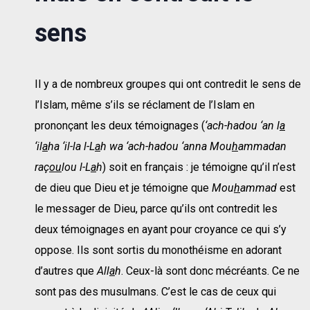
sens
Il y a de nombreux groupes qui ont contredit le sens de
l’Islam, même s’ils se réclament de l’Islam en
prononçant les deux témoignages (
‘ach-hadou ‘an l
a
‘il
a
ha ‘il-la l-L
a
h wa ‘ach-hadou ‘anna Mou
h
ammadan
raç
ou
lou l-L
a
h
) soit en français : je témoigne qu’il n’est
de dieu que Dieu et je témoigne que
Mou
h
ammad
est
le messager de Dieu, parce qu’ils ont contredit les
deux témoignages en ayant pour croyance ce qui s’y
oppose. Ils sont sortis du monothéisme en adorant
d’autres que
All
a
h
. Ceux-là sont donc mécréants. Ce ne
sont pas des musulmans. C’est le cas de ceux qui